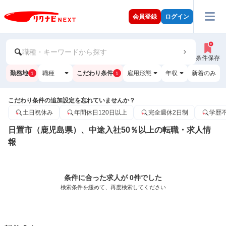
会員登録
ログイン
職種・キーワードから探す
条件保存
勤務地
職種
こだわり条件
雇用形態
年収
新着のみ
1
1
こだわり条件の追加設定を忘れていませんか？
土日祝休み
年間休日120日以上
完全週休2日制
学歴
日置市（鹿児島県）、中途入社50％以上の転職・求人情
報
条件に合った求人が 0件でした
検索条件を緩めて、再度検索してください