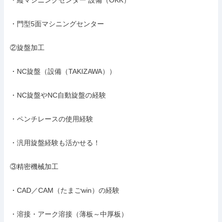
・縦マシニングセンター 設備（OKK）

・門型5面マシニングセンター

②旋盤加工

・NC旋盤（設備（TAKIZAWA））

・NC旋盤やNC自動旋盤の経験

・ペンチレースの使用経験

・汎用旋盤経験も活かせる！

③精密機械加工

・CAD／CAM（たまごwin）の経験

・溶接・アーク溶接（薄板～中厚板）
