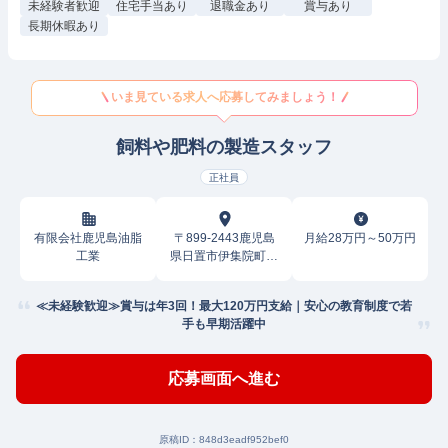
未経験者歓迎
住宅手当あり
退職金あり
賞与あり
長期休暇あり
いま見ている求人へ応募してみましょう！
飼料や肥料の製造スタッフ
正社員
有限会社鹿児島油脂
〒899-2443鹿児島
月給28万円～50万円
工業
県日置市伊集院町寺
脇
≪未経験歓迎≫賞与は年3回！最大120万円支給｜安心の教育制度で若
手も早期活躍中
応募画面へ進む
原稿ID：
848d3eadf952bef0