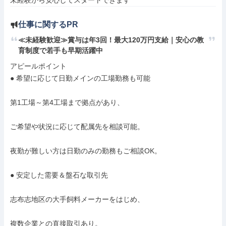
未経験から安心してスタートできます
仕事に関するPR
≪未経験歓迎≫賞与は年3回！最大120万円支給｜安心の教
育制度で若手も早期活躍中
アピールポイント

● 希望に応じて日勤メインの工場勤務も可能

第1工場～第4工場まで拠点があり、

ご希望や状況に応じて配属先を相談可能。

夜勤が難しい方は日勤のみの勤務もご相談OK。

● 安定した需要＆盤石な取引先

志布志地区の大手飼料メーカーをはじめ、

複数企業との直接取引あり。
