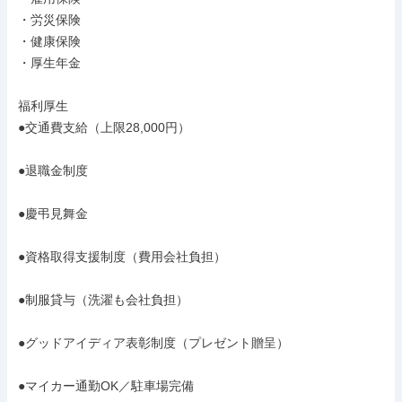
・労災保険

・健康保険

・厚生年金

福利厚生

●交通費支給（上限28,000円）

●退職金制度

●慶弔見舞金

●資格取得支援制度（費用会社負担）

●制服貸与（洗濯も会社負担）

●グッドアイディア表彰制度（プレゼント贈呈）

●マイカー通勤OK／駐車場完備
