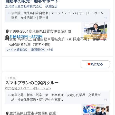
自動車の販売・顧客サポート
鹿児島日産自動車株式会社 伊集院店
伊集院｜鹿児島日産自動車｜カーライフアドバイザー｜U・Iターン
歓迎｜女性活躍中｜正社員
〒899-2504鹿児島県日置市伊集院町郡
月給19万円～22万円
資格 高卒以上 普通自動車運転免許（AT限定不可） 営業・販
売経験者歓迎（業界不問）
バイク通勤OK
車通勤OK
+5個
気になる
正社員
スマホプランのご案内クルー
株式会社ラルスコーポレーション
簡単応募・新卒・既卒・第二新卒歓迎・安定した業界・交通費支
給・社会保険完備・福利厚生が充実...
鹿児島県日置市伊集院町徳重