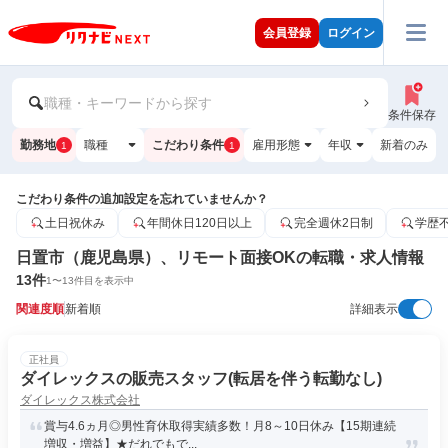
会員登録
ログイン
職種・キーワードから探す
条件保存
勤務地
職種
こだわり条件
雇用形態
年収
新着のみ
1
1
こだわり条件の追加設定を忘れていませんか？
土日祝休み
年間休日120日以上
完全週休2日制
学歴
日置市（鹿児島県）、リモート面接OKの転職・求人情報
13
件
1
〜
13
件目を表示中
関連度順
新着順
詳細表示
正社員
ダイレックスの販売スタッフ(転居を伴う転勤なし)
ダイレックス株式会社
賞与4.6ヵ月◎男性育休取得実績多数！月8～10日休み【15期連続
増収・増益】★だれでもで...