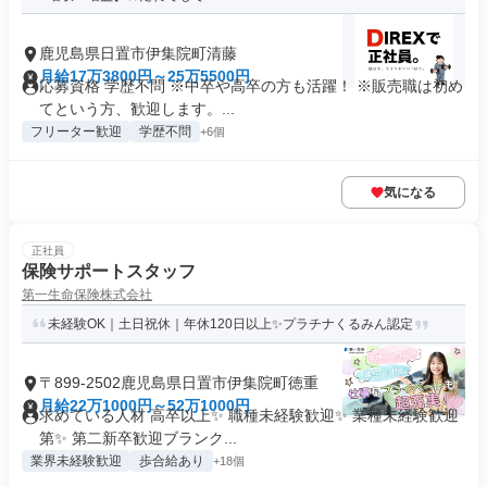
鹿児島県日置市伊集院町清藤
月給17万3800円～25万5500円
応募資格 学歴不問 ※中卒や高卒の方も活躍！ ※販売職は初め
てという方、歓迎します。...
フリーター歓迎
学歴不問
+6個
気になる
正社員
保険サポートスタッフ
第一生命保険株式会社
未経験OK｜土日祝休｜年休120日以上✨プラチナくるみん認定
〒899-2502鹿児島県日置市伊集院町徳重
月給22万1000円～52万1000円
求めている人材 高卒以上✨ 職種未経験歓迎✨ 業種未経験歓迎
第✨ 第二新卒歓迎ブランク...
業界未経験歓迎
歩合給あり
+18個