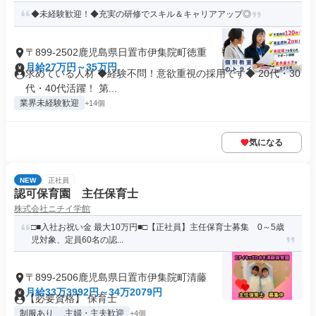
◆未経験歓迎！◆充実の研修でスキル＆キャリアアップ◎
〒899-2502鹿児島県日置市伊集院町徳重
月給27万円～35万円
求めている人材 ◆経験不問！意欲重視の採用です◆ 20代・30
代・40代活躍！ 第...
業界未経験歓迎
+14個
気になる
NEW
正社員
認可保育園 主任保育士
株式会社ニチイ学館
□■入社お祝い金 最大10万円■□【正社員】主任保育士募集 0～5歳
児対象、定員60名の認...
〒899-2506鹿児島県日置市伊集院町清藤
月給33万3992円～34万2079円
【必要資格】 保育士
制服あり
主婦・主夫歓迎
+4個