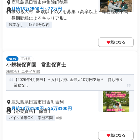
鹿児島県日置市伊集院町徳重
月給18万2500円～22万円
求める人材: 45歳以下の人を募集（高卒以上・職務経験不問・
長期勤続によるキャリア形...
残業なし
駅近5分以内
気になる
NEW
正社員
小規模保育園 常勤保育士
株式会社ニチイ学館
【2026年4月開設】＊入社お祝い金最大10万円支給＊ 持ち帰り
業務なし
鹿児島県日置市日吉町吉利
月給18万3100円～25万8100円
【必要資格】 保育士
バイク通勤OK
学歴不問
+6個
気になる