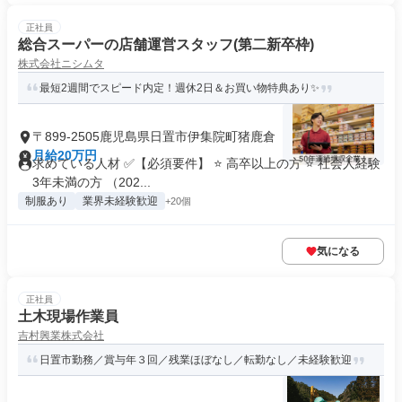
正社員
総合スーパーの店舗運営スタッフ(第二新卒枠)
株式会社ニシムタ
最短2週間でスピード内定！週休2日＆お買い物特典あり✨
〒899-2505鹿児島県日置市伊集院町猪鹿倉
月給20万円
求めている人材 ✅【必須要件】 ⭐ 高卒以上の方 ⭐ 社会人経験
3年未満の方 （202...
制服あり
業界未経験歓迎
+20個
気になる
正社員
土木現場作業員
吉村興業株式会社
日置市勤務／賞与年３回／残業ほぼなし／転勤なし／未経験歓迎