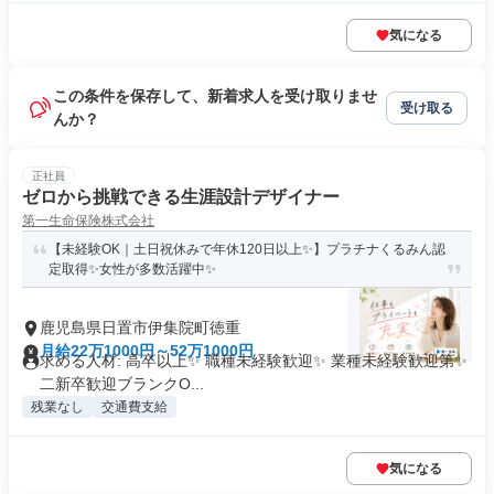
気になる
この条件を保存して、新着求人を受け取りませ
受け取る
んか？
正社員
ゼロから挑戦できる生涯設計デザイナー
第一生命保険株式会社
【未経験OK｜土日祝休みで年休120日以上✨】プラチナくるみん認
定取得✨女性が多数活躍中✨
鹿児島県日置市伊集院町徳重
月給22万1000円～52万1000円
求める人材: 高卒以上✨ 職種未経験歓迎✨ 業種未経験歓迎第✨
二新卒歓迎ブランクO...
残業なし
交通費支給
気になる