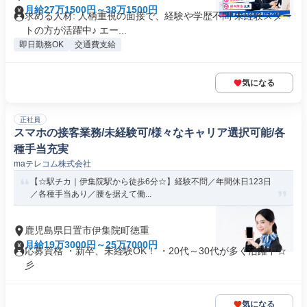
月給27万1500円～38万1500円
求める人材: 人柄重視の面接で、経験や学歴不問 未経験スター
トの方が活躍中♪ エー...
即日勤務OK
交通費支給
気になる
正社員
スマホの接客業務/未経験可/様々なキャリア選択可能/各
種手当充実
maテレコム株式会社
【☆駅チカ｜伊集院駅から徒歩6分☆】経験不問／年間休日123日
／各種手当あり／腰を据えて働...
鹿児島県日置市伊集院町徳重
月給19万3000円～25万7000円
応募資格 ・新卒、未経験OK！ ・20代～30代が多く活躍中☆
彡
気になる