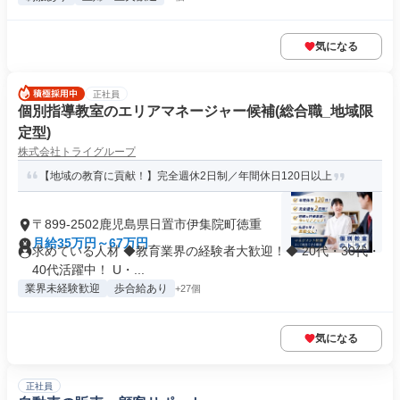
気になる
正社員
個別指導教室のエリアマネージャー候補(総合職_地域限
定型)
株式会社トライグループ
【地域の教育に貢献！】完全週休2日制／年間休日120日以上
〒899-2502鹿児島県日置市伊集院町徳重
月給35万円～67万円
求めている人材 ◆教育業界の経験者大歓迎！◆ 20代・30代・
40代活躍中！ U・...
業界未経験歓迎
歩合給あり
+27個
気になる
正社員