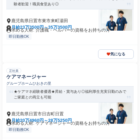
験者歓迎！職員食堂あり◎
鹿児島県日置市東市来町湯田
月給23万3500円～35万3500円
求める人材: 介護職・ヘルパーの資格をお持ちの方
即日勤務OK
気になる
正社員
ケアマネージャー
グループホームひおきの里
★ケアマネ経験者優遇★昇給・賞与あり◎福利厚生充実日勤のみで
ご家庭との両立も可能
鹿児島県日置市日吉町日置
月給20万4960円～28万5250円
求める人材: ケアマネージャーの資格をお持ちの方
即日勤務OK