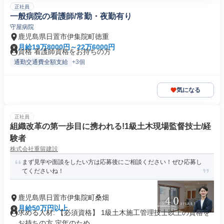
正社員
一般病院の看護師/常勤・夜勤有り
守屋病院
鹿児島県日置市伊集院町徳重
月給19万8000円～22万6000円
資格 看護師資格をお持ちの方
通勤交通費全額支給
+3個
気になる
正社員
組織改革の第一歩目に携われる!1級土木現場監督技士/経
験者
株式会社重留建設
まず見学や面談をしたい方は応募後にご相談ください！ぜひ応募し
てくださいね！
鹿児島県日置市伊集院町桑畑
月給50万円以上
求める人材: 【必須資格】 1級土木施工管理技士以上の資格を
お持ちの方 定年のため、...