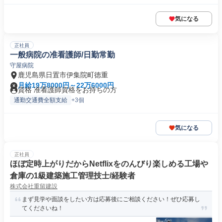
気になる
正社員
一般病院の准看護師/日勤常勤
守屋病院
鹿児島県日置市伊集院町徳重
月給19万8000円～22万6000円
資格 准看護師資格をお持ちの方
通勤交通費全額支給
+3個
気になる
正社員
ほぼ定時上がりだからNetflixをのんびり楽しめる工場や
倉庫の1級建築施工管理技士/経験者
株式会社重留建設
まず見学や面談をしたい方は応募後にご相談ください！ぜひ応募し
てくださいね！