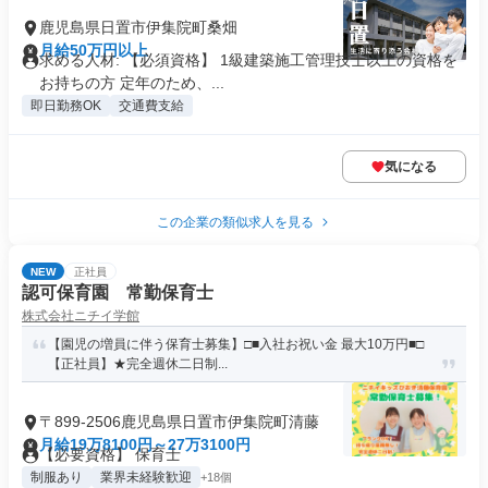
鹿児島県日置市伊集院町桑畑
月給50万円以上
求める人材: 【必須資格】 1級建築施工管理技士以上の資格を
お持ちの方 定年のため、...
即日勤務OK
交通費支給
気になる
この企業の類似求人を見る
NEW
正社員
認可保育園 常勤保育士
株式会社ニチイ学館
【園児の増員に伴う保育士募集】□■入社お祝い金 最大10万円■□
【正社員】★完全週休二日制...
〒899-2506鹿児島県日置市伊集院町清藤
月給19万8100円～27万3100円
【必要資格】 保育士
制服あり
業界未経験歓迎
+18個