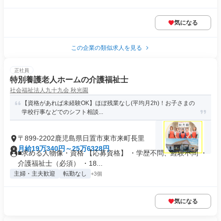
気になる
この企業の類似求人を見る
正社員
特別養護老人ホームの介護福祉士
社会福祉法人九十九会 秋光園
【資格があれば未経験OK】ほぼ残業なし(平均月2h)！お子さまの
学校行事などでのシフト相談...
〒899-2202鹿児島県日置市東市来町長里
月給19万340円～25万6328円
■求める人物像・資格 【応募資格】 ・学歴不問、経験不問 ・
介護福祉士（必須） ・18...
主婦・主夫歓迎
転勤なし
+3個
気になる