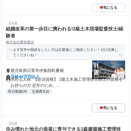
気になる
正社員
組織改革の第一歩目に携われる!2級土木現場監督技士/経
験者
株式会社重留建設
まず見学や面談をしたい方は応募後にご相談ください！ぜひ応募し
てくださいね！
鹿児島県日置市伊集院町桑畑
月給40万円以上
求める人材: 【必須資格】 2級土木施工管理技士以上の資格を
お持ちの方 定年のため、...
即日勤務OK
交通費支給
気になる
正社員
住み慣れた地元の発展に寄与できる1級建築施工管理技