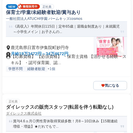
NEW
正社員
保育士/学童/未経験者歓迎/賞与あり
一般社団法人ATUCHI学園 パームキッズcosmos
《高収入》年間休日115日｜定年65歳｜退職金制度あり｜未就園児
～小学生メイン｜お子さんの...
鹿児島県日置市伊集院町妙円寺
月給19万3472円～34万4672円
【応募資格】 【必須資格】 ・保育士資格 【活かせる経験・ス
キル】 ・認可保育園、認...
学歴不問
経験者歓迎
+1個
気になる
正社員
ダイレックスの販売スタッフ(転居を伴う転勤なし)
ダイレックス株式会社
賞与4.6ヵ月◎男性育休取得実績多数！月8～10日休み【15期連続
増収・増益】★だれでもで...