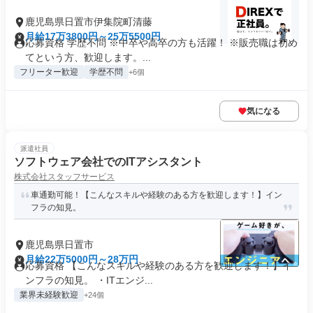
鹿児島県日置市伊集院町清藤
月給17万3800円～25万5500円
応募資格 学歴不問 ※中卒や高卒の方も活躍！ ※販売職は初め
てという方、歓迎します。...
フリーター歓迎
学歴不問
+6個
気になる
派遣社員
ソフトウェア会社でのITアシスタント
株式会社スタッフサービス
車通勤可能！【こんなスキルや経験のある方を歓迎します！】イン
フラの知見。
鹿児島県日置市
月給22万5000円～28万円
応募資格 【こんなスキルや経験のある方を歓迎します！】イ
ンフラの知見。 ・ITエンジ...
業界未経験歓迎
+24個