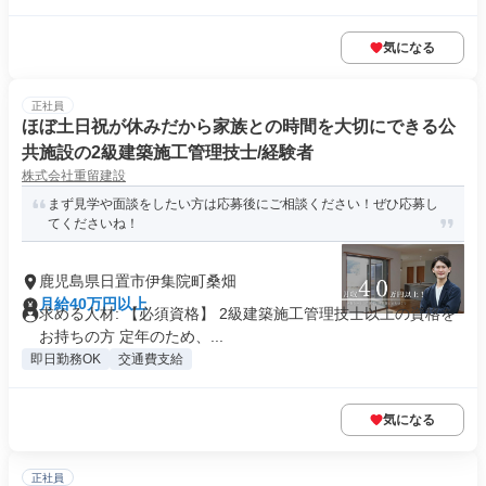
気になる
正社員
ほぼ土日祝が休みだから家族との時間を大切にできる公
共施設の2級建築施工管理技士/経験者
株式会社重留建設
まず見学や面談をしたい方は応募後にご相談ください！ぜひ応募し
てくださいね！
鹿児島県日置市伊集院町桑畑
月給40万円以上
求める人材: 【必須資格】 2級建築施工管理技士以上の資格を
お持ちの方 定年のため、...
即日勤務OK
交通費支給
気になる
正社員