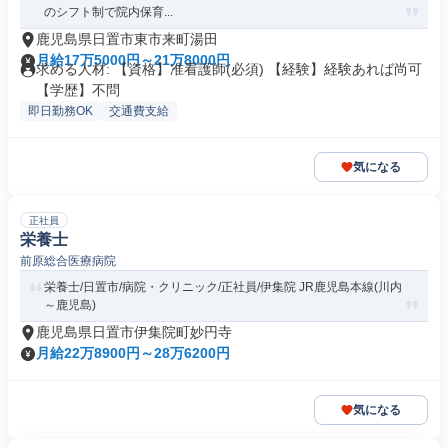
のシフト制で院内保育...
鹿児島県日置市東市来町湯田
月給17万5000円～21万8000円
求める人材: 【資格】准看護師(必須) 【経験】経験あれば尚可
【学歴】不問
即日勤務OK
交通費支給
気になる
正社員
栄養士
前原総合医療病院
栄養士/日置市/病院・クリニック/正社員/伊集院 JR鹿児島本線(川内
～鹿児島)
鹿児島県日置市伊集院町妙円寺
月給22万8900円～28万6200円
気になる