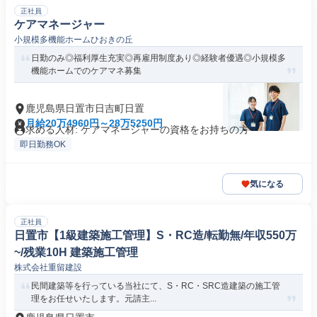
正社員
ケアマネージャー
小規模多機能ホームひおきの丘
日勤のみ◎福利厚生充実◎再雇用制度あり◎経験者優遇◎小規模多
機能ホームでのケアマネ募集
鹿児島県日置市日吉町日置
月給20万4960円～28万5250円
求める人材: ケアマネージャーの資格をお持ちの方
即日勤務OK
気になる
正社員
日置市【1級建築施工管理】S・RC造/転勤無/年収550万
~/残業10H 建築施工管理
株式会社重留建設
民間建築等を行っている当社にて、S・RC・SRC造建築の施工管
理をお任せいたします。元請主...