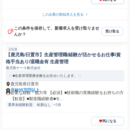
この企業の類似求人を見る
この条件を保存して、新着求人を受け取りませ
受け取る
んか？
正社員
【鹿児島/日置市】生産管理職/経験が活かせるお仕事/資
格手当あり/退職金有 生産管理
鹿児島ケース株式会社
■生産管理業務全般をお任せいたします。
鹿児島県日置市
月給35万円以上
必要な経験・能力等 【必須】■技術職の実務経験をお持ちの方
【歓迎】■製造職経験者■モ...
業界未経験歓迎
転勤なし
+2個
気になる