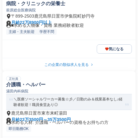
病院・クリニックの栄養士
前原総合医療病院
〒899-2503鹿児島県日置市伊集院町妙円寺
月給22万8900円以上
■求める人物像・資格 業務経験者歓迎
主婦・主夫歓迎
学歴不問
気になる
この企業の類似求人を見る
正社員
介護職・ヘルパー
湯田内科病院
＼医療ソーシャルワーカー募集☆彡／日勤のみ＆残業基本なし♪経
験者歓迎！職員食堂あり◎
鹿児島県日置市東市来町湯田
月給23万3500円～35万3500円
求める人材: 介護職・ヘルパーの資格をお持ちの方
即日勤務OK