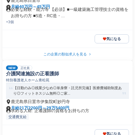
鹿児島県日置市
月給40万円～45万円
必要な経験・能力等 【必須】■一級建築施工管理技士の資格を
お持ちの方 ■S造・RC造・...
+3個
気になる
この企業の類似求人を見る
NEW
正社員
介護関連施設の正看護師
特別養護老人ホーム青松苑
【日勤のみ◎残業少なめ◎単身寮・託児所完備】医療費補助制度あ
り◎フィットネスジム無料◎ご家...
鹿児島県日置市伊集院町妙円寺
月給21万2200円～29万5400円
求める人材: 正看護師の資格をお持ちの方
交通費支給
気になる