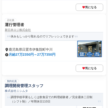
気になる
正社員
運行管理者
新日本ロジ株式会社
休みもしっかり取れるのでリフレッシュできます
鹿児島県日置市伊集院町中川
月給27万2350円～27万7350円
気になる
契約社員
調理開発管理スタッフ
株式会社ニシムタ
調理学校卒業もしくは飲食店での料理経験者 ／完全週休二日制
（シフト制）／年間休日110日