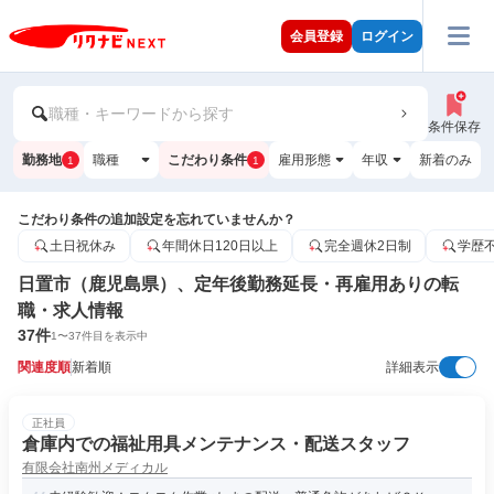
会員登録
ログイン
職種・キーワードから探す
条件保存
勤務地
職種
こだわり条件
雇用形態
年収
新着のみ
1
1
こだわり条件の追加設定を忘れていませんか？
土日祝休み
年間休日120日以上
完全週休2日制
学歴
日置市（鹿児島県）、定年後勤務延長・再雇用ありの転
職・求人情報
37
件
1
〜
37
件目を表示中
関連度順
新着順
詳細表示
正社員
倉庫内での福祉用具メンテナンス・配送スタッフ
有限会社南州メディカル