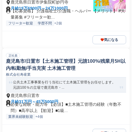
鹿児島県日置市伊集院町妙円寺
月給19万6900円～24万1000円
【応募資格】 介護福祉士/介護職・ヘルパー 【メリット】 #大
量募集 #フリーター歓...
フリーター歓迎
学歴不問
+2個
気になる
正社員
鹿児島市/日置市【土木施工管理】元請100%/残業月5H以
内/転勤無/手当充実 土木施工管理
株式会社寿産業
公共土木工事事業を行う当社にて土木施工管理をお任せします。
元請100％の立場で鹿児島市・...
鹿児島県日置市
月給31万円～45万5000円
必要な経験・能力等 【必須】■土木施工管理の経験（年数不
問）■高卒以上 【歓迎】■1級...
業界未経験歓迎
+4個