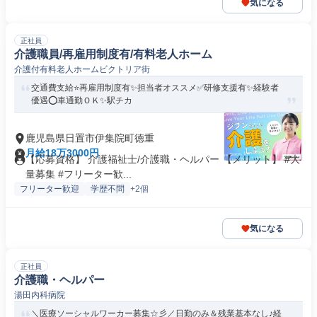
気になる
正社員
介護職員/再雇用制度有/有料老人ホーム
介護付有料老人ホームビクトリア街
交通費支給⭐️再雇用制度有✨担当者オススメ✅️研修支援有✨経験者
優遇⭕️車通勤ＯＫ✨駅チカ
鹿児島県日置市伊集院町徳重
月給18万3000円
【応募資格】 介護福祉士/介護職・ヘルパー 【メリット】 #大
量募集 #フリーター歓...
フリーター歓迎
学歴不問
+2個
気になる
正社員
介護職・ヘルパー
湯田内科病院
＼医療ソーシャルワーカー募集☆彡／日勤のみ＆残業基本なし♪経