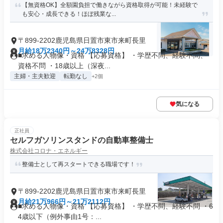
【無資格OK】全額園負担で働きながら資格取得が可能！未経験で
も安心・成長できる！ほぼ残業な...
〒899-2202鹿児島県日置市東市来町長里
月給18万2340円～24万8328円
■求める人物像・資格 【応募資格】 ・学歴不問、経験不問、
資格不問 ・18歳以上（深夜...
主婦・主夫歓迎
転勤なし
+2個
気になる
正社員
セルフガソリンスタンドの自動車整備士
株式会社コロナ・エネルギー
整備士として再スタートできる職場です！
〒899-2202鹿児島県日置市東市来町長里
月給21万966円～21万2112円
■求める人物像・資格 【応募資格】 ・学歴不問、経験不問 ・6
4歳以下（例外事由1号：...