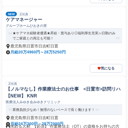
NEW
正社員
ケアマネージャー
グループホームひおきの里
★ケアマネ経験者優遇★昇給・賞与あり◎福利厚生充実♪♪日勤のみ
でご家庭との両立も可能！
鹿児島県日置市日吉町日置
月給20万4960円～28万5250円
気になる
正社員
【ノルマなし】作業療法士のお仕事 <日置市>訪問リハ
【NEW】 KNR
医療法人みゆき会みゆきクリニック
業務負担少なめ！無理のないペースで長く働けます！
鹿児島県日置市日吉町日置
月給24万300円～28万7000円
求める人材: 【必須】 作業療法士（OT）の資格をお持ちの方