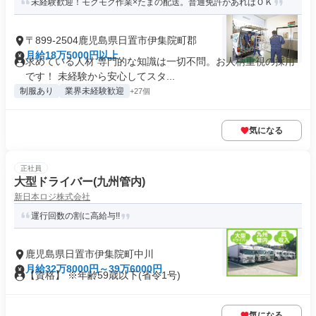
未経験歓迎！モクモク作業×たまの配送。普通免許があればＯＫ
〒899-2504鹿児島県日置市伊集院町郡
月給18万5000円以上
求めている人材 専門的な知識は一切不問。お人柄重視の採用
です！ 未経験から安心してスタ...
制服あり
業界未経験歓迎
+27個
気になる
正社員
大型ドライバー(九州管内)
新日本ロジ株式会社
運行回数の割に高給与!!
鹿児島県日置市伊集院町中川
月給32万8000円～39万6000円
【資格】 ※年齢59歳以下(省令1号)
気になる