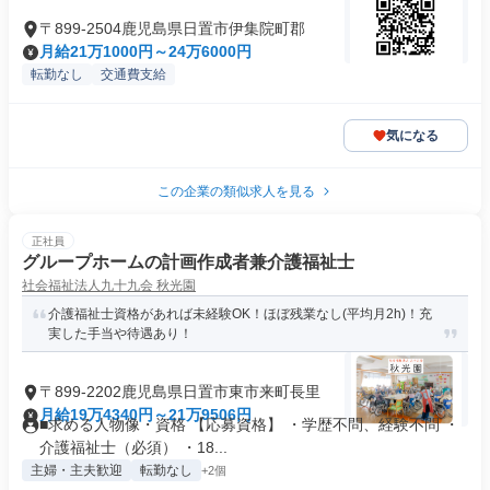
〒899-2504鹿児島県日置市伊集院町郡
月給21万1000円～24万6000円
転勤なし
交通費支給
気になる
この企業の類似求人を見る
正社員
グループホームの計画作成者兼介護福祉士
社会福祉法人九十九会 秋光園
介護福祉士資格があれば未経験OK！ほぼ残業なし(平均月2h)！充
実した手当や待遇あり！
〒899-2202鹿児島県日置市東市来町長里
月給19万4340円～21万9506円
■求める人物像・資格 【応募資格】 ・学歴不問、経験不問 ・
介護福祉士（必須） ・18...
主婦・主夫歓迎
転勤なし
+2個