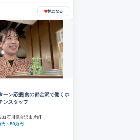
気になる
Iターン応援|食の都金沢で働くホ
チンスタッフ
組
-0981石川県金沢市片町
万円～50万円