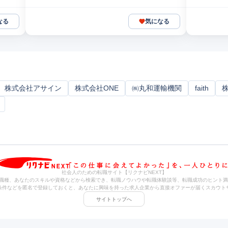
なる
気になる
株式会社アサイン
株式会社ONE
㈱丸和運輸機関
faith
社会人のための転職サイト【リクナビNEXT】
職種、あなたのスキルや資格などから検索でき、転職ノウハウや転職体験談等、転職成功のヒント満
条件などを匿名で登録しておくと、あなたに興味を持った求人企業から直接オファーが届くスカウト
サイトトップへ