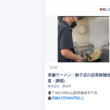
気に
正社員
老舗ラーメン・餃子店の店長候補(
客・調理)
株式会社 満北亭
〒402-0051山梨県都留市下谷
月給23万3800円以上