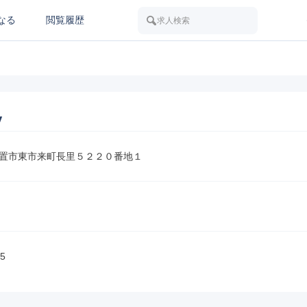
なる
閲覧履歴
求人検索
y
置市東市来町長里５２２０番地１
5