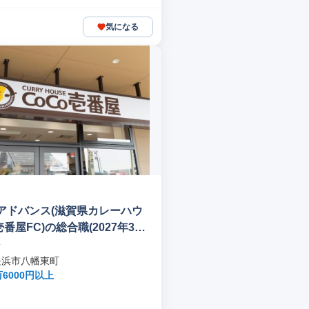
気になる
アドバンス(滋賀県カレーハウ
壱番屋FC)の総合職(2027年3月
ス
卒の方)
長浜市八幡東町
万6000円以上