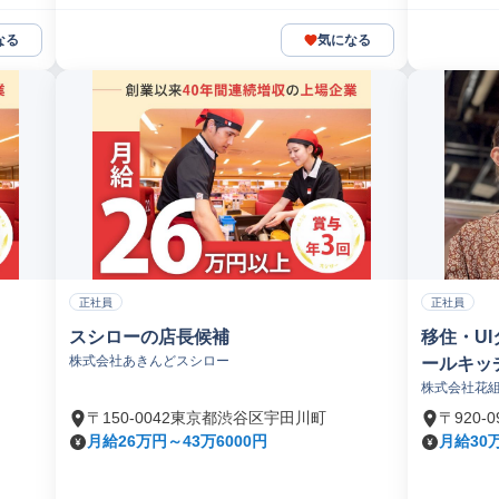
なる
気になる
正社員
正社員
スシローの店長候補
移住・U
株式会社あきんどスシロー
ールキッ
株式会社花
〒150-0042東京都渋谷区宇田川町
〒920
月給26万円～43万6000円
月給30