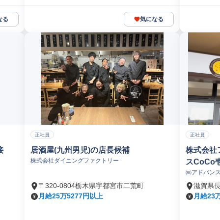
なる
気になる
正社員
正社員
接
居酒屋(九州男児)の店長候補
株式会社
株式会社ダイニングファクトリー
スCoCo
㈱アドバン
卒業の新
〒320-0804栃木県宇都宮市二荒町
滋賀県
月給25万5277円以上
月給23