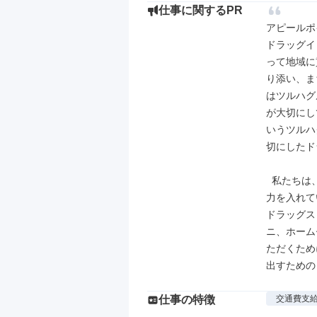
仕事に関するPR
アピールポイ
ドラッグイ
って地域に
り添い、ま
はツルハグ
が大切にし
いうツルハ
切にしたド
  私たちは、仕事に欠かせない5つの行動指針を設けていますが、なかでも特に
力を入れて
ドラッグス
ニ、ホーム
ただくため
出すための
仕事の特徴
交通費支