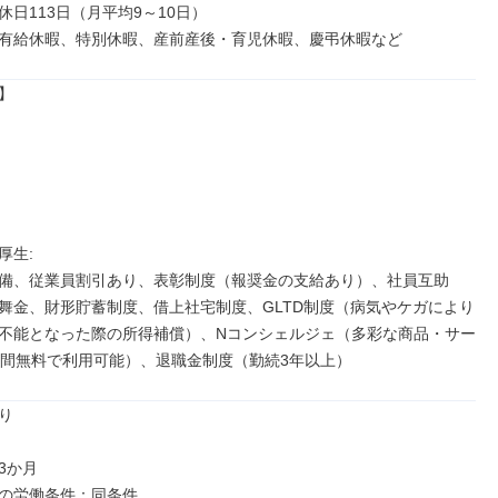
日113日（月平均9～10日）

有給休暇、特別休暇、産前産後・育児休暇、慶弔休暇など


生: 

備、従業員割引あり、表彰制度（報奨金の支給あり）、社員互助
舞金、財形貯蓄制度、借上社宅制度、GLTD制度（病気やケガにより
不能となった際の所得補償）、Nコンシェルジェ（多彩な商品・サー
時間無料で利用可能）、退職金制度（勤続3年以上）


か月

の労働条件：同条件