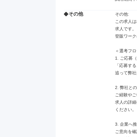
その他
その他: 

この求人は
求人です。

登販ワーク
＜選考フロ
1. ご応募
「応募する
追って弊社
2. 弊社との
ご経験やご
求人の詳細
ください。

3. 企業へ
ご意向を確