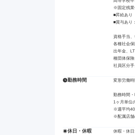
高等学校卒：1
※固定残業
■昇給あり

■賞与あり：
資格手当、
各種社会保
出年金、L
種団体保険
社員区分手当
勤務時間
変形労働時
勤務時間・曜
1ヶ月単位
※週平均4
※配属店舗
休日・休暇
休暇・休日: 