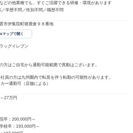
などの他業種でも、すぐご活躍できる研修・環境があります 

K／学歴不問／性別不問／職歴不問
置市伊集院町猪鹿倉９８番地
gleマップで開く
ラッグイレブン

の方はご自宅から通勤可能範囲で異動はございます。

イカー通勤可（店舗による）
～27万円

卒：200,000円～

校卒：193,000円～
