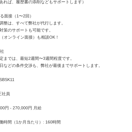
あれば、履歴書の添削などもサポートします）

よる面接（1〜2回）

調整は、すべて弊社が代行します。

対策のサポートも可能です。

接（オンライン面接）も相談OK！

社

定までは、最短2週間〜3週間程度です。

日などの条件交渉も、弊社が最後までサポートします。

SK11

正社員

00円 - 270,000円 月給

働時間（1か月当たり）: 160時間