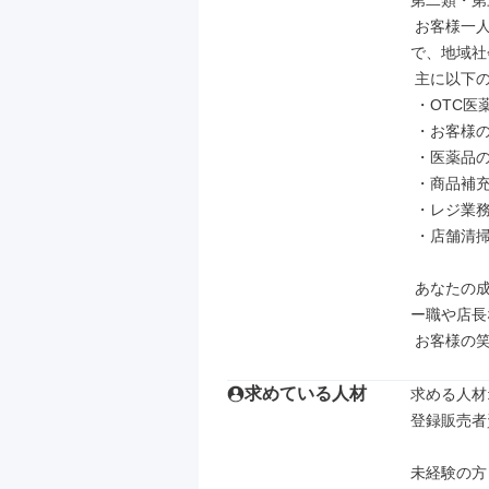
第二類・第
 お客様一人ひとりに寄り添い、最適な医薬品や健康アドバイスを提供すること
で、地域社
 主に以下の業務に携わっていただきます。

 ・OTC医薬品（第二類・第三類）の専門的なカウンセリングと販売

 ・お客様の症状に応じた医薬品や健康関連商品の提案・アドバイス

 ・医薬品の用法・用量、副作用、相互作用に関する正確な情報提供

 ・商品補充、陳列、ディスプレイ作成などの売場づくり

 ・レジ業務、お客様対応、開店・閉店作業

 ・店舗清掃、期限切れチェックなどの店舗管理業務

 あなたの成長を会社全体でサポートする体制が整っており、将来的にはリーダ
ー職や店長
 お客様の
求めている人材
求める人材: 
登録販売者
未経験の方