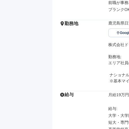
前職が事務
ブランクO
鹿児島県日
勤務地
Goo
株式会社ド
勤務地: 

エリア社員
 ナショナル社員の方は九州圏内で転居を伴う転勤の可能性があります。

 ※基本マ
給与
月給19万円
給与: 

大学・大学院
短大・専門学