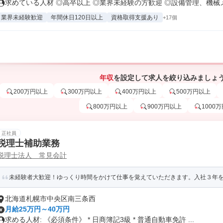
求めている人材 ◎高卒以上 ◎業界未経験の方歓迎 ◎設備管理、機械メン
業界未経験歓迎
年間休日120日以上
資格取得支援あり
+17個
年収
を設定して求人を絞り込みましょ
200万円以上
300万円以上
400万円以上
500万円以上
800万円以上
900万円以上
1000
正社員
税理士補助業務
税理士法人 常見会計
未経験者大歓迎！ゆっくり時間をかけて仕事を覚えていただきます。入社３年を目
北海道札幌市中央区南三条西
月給25万円～40万円
求める人材: 《必須条件》 * 日商簿記3級 * 普通自動車免許 ...