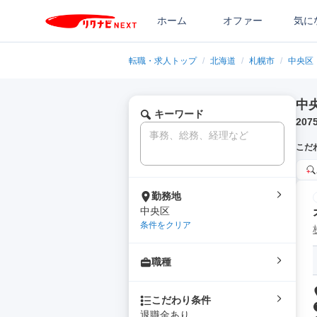
ホーム
オファー
気に
転職・求人トップ
/
北海道
/
札幌市
/
中央区
中
キーワード
207
こだ
勤務地
中央区
条件をクリア
職種
こだわり条件
退職金あり