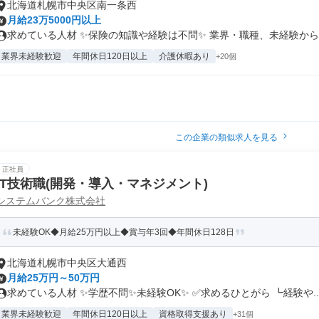
北海道札幌市中央区南一条西
月給23万5000円以上
求めている人材 ✨保険の知識や経験は不問✨ 業界・職種、未経験から働
業界未経験歓迎
年間休日120日以上
介護休暇あり
+20個
この企業の類似求人を見る
正社員
IT技術職(開発・導入・マネジメント)
システムバンク株式会社
未経験OK◆月給25万円以上◆賞与年3回◆年間休日128日
北海道札幌市中央区大通西
月給25万円～50万円
求めている人材 ✨学歴不問✨未経験OK✨ ✅求めるひとがら ┗経験や..
業界未経験歓迎
年間休日120日以上
資格取得支援あり
+31個