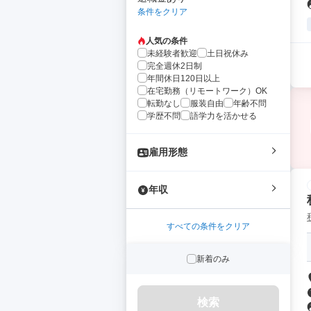
条件をクリア
人気の条件
未経験者歓迎
土日祝休み
完全週休2日制
年間休日120日以上
在宅勤務（リモートワーク）OK
転勤なし
服装自由
年齢不問
学歴不問
語学力を活かせる
雇用形態
年収
すべての条件をクリア
新着のみ
検索