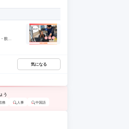
飲...
気になる
ょう
総務
人事
中国語