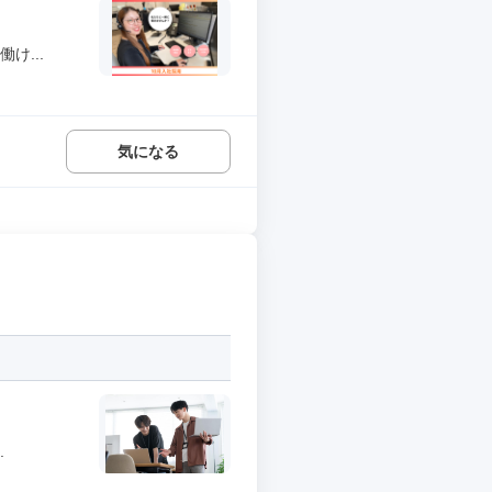
け...
気になる
.