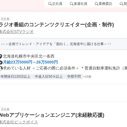
正社員
派遣社員
業務委託
契
正社員
ラジオ番組のコンテンツクリエイター(企画・制作)
株式会社STVラジオ
～企画でトレンド・アイデアを「面白く」北海道中に届ける仕事～
北海道札幌市中央区北一条西
月給23万5000円～26万5000円
求めている人材 ＜ご応募の際に必須条件＞ ＊普通自動車運転免許（業務
年間休日120日以上
中途入社50％以上
学歴不問
+15個
正社員
Webアプリケーションエンジニア(未経験応援)
株式会社ビックボイス