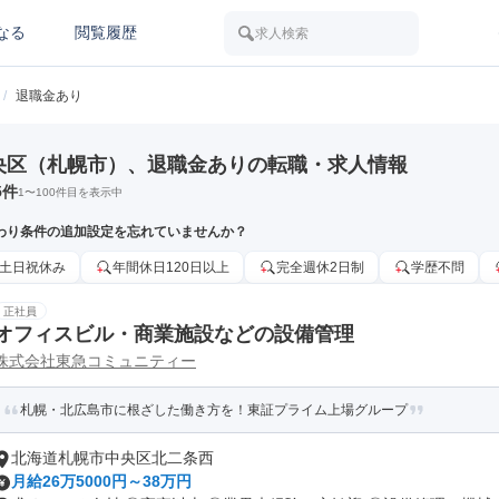
なる
閲覧履歴
求人検索
/
退職金あり
央区（札幌市）、退職金ありの転職・求人情報
5
件
1
〜
100
件目を表示中
わり条件の追加設定を忘れていませんか？
土日祝休み
年間休日120日以上
完全週休2日制
学歴不問
正社員
オフィスビル・商業施設などの設備管理
株式会社東急コミュニティー
札幌・北広島市に根ざした働き方を！東証プライム上場グループ
北海道札幌市中央区北二条西
月給26万5000円～38万円