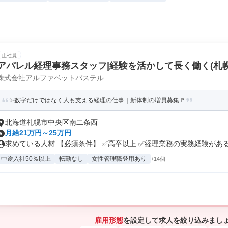
正社員
アパレル経理事務スタッフ|経験を活かして長く働く(札幌
株式会社アルファベットパステル
✨数字だけではなく人も支える経理の仕事｜新体制の増員募集🚩
北海道札幌市中央区南二条西
月給21万円～25万円
求めている人材 【必須条件】 ✅高卒以上 ✅経理業務の実務経験がある方
中途入社50％以上
転勤なし
女性管理職登用あり
+14個
雇用形態
を設定して求人を絞り込みまし