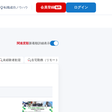
会員登録
ログイン
転職成功ノウハウ
無料
関連度順
新着順
詳細表示
未経験者歓迎
在宅勤務（リモートワーク）OK
家賃補助・住宅手当