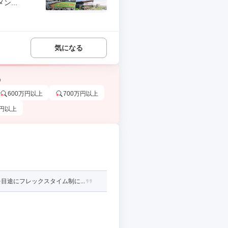
...
気になる
う
600万円以上
700万円以上
万円以上
途にフレックスタイム制に...