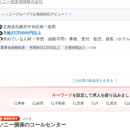
ソニー損害保険株式会社
ソニーグループでお客様対応デビュー！
北海道札幌市中央区南一条西
月給23万5000円以上
求めている人材 ✨学歴・経験不問✨ 事務、受付、販売、接客（ホテル・
業界未経験歓迎
年間休日120日以上
介護休暇あり
+20個
この企業の類似求人を見る
キーワード
を設定して求人を絞り込みまし
事務
経理
不動産
営業
IT
英語
正社員
ソニー損保のコールセンター