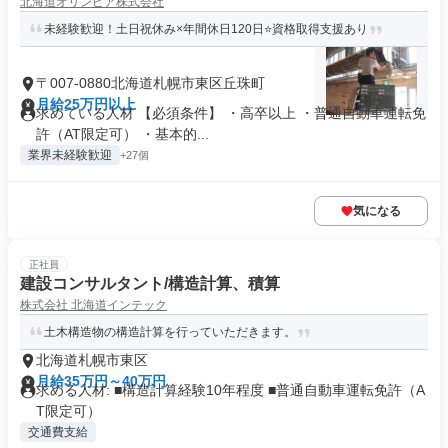
北海道オリンピア株式会社
未経験歓迎！土日祝休み×年間休日120日⭐️資格取得支援あり
〒007-0880北海道札幌市東区丘珠町
月給25万円以上
求めている人材 【必須条件】 ・高卒以上 ・普通自動車運転免
許（AT限定可） ・基本的...
業界未経験歓迎
+27個
気になる
正社員
建設コンサルタント/構造計算、積算
株式会社 北海道インテック
土木構造物の構造計算を行っていただきます。
北海道札幌市東区
月給35万円～40万円
求める人材: ■構造計算経験10年程度 ■普通自動車運転免許（A
T限定可）
交通費支給