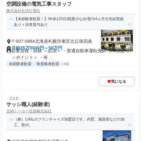
空調設備の電気工事スタッフ
株式会社丸竹計電社
【未経験者歓迎！】/年休125日/残業少なめ/賞与4ヵ月分支給実績
あり＋決算賞与あり
〒007-0884北海道札幌市東区北丘珠四条
月給25万5000円～58万円
必要資格・経験 ＜必須＞ ・普通自動車運転免許（AT限定可）
＜ポイント＞ ・有...
未経験者歓迎
有資格者歓迎
+3個
気になる
正社員
サッシ職人(経験者)
北硝トーヨー住器株式会社
（株）LIXILのフランチャイズ加盟店です。内窓、風除室などの加
工、取付。