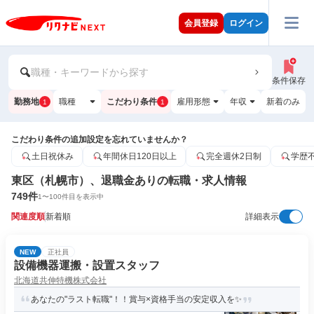
会員登録
ログイン
職種・キーワードから探す
条件保存
勤務地
職種
こだわり条件
雇用形態
年収
新着のみ
1
1
こだわり条件の追加設定を忘れていませんか？
土日祝休み
年間休日120日以上
完全週休2日制
学歴
東区（札幌市）、退職金ありの転職・求人情報
749
件
1
〜
100
件目を表示中
関連度順
新着順
詳細表示
NEW
正社員
設備機器運搬・設置スタッフ
北海道共伸特機株式会社
あなたの"ラスト転職"！！賞与×資格手当の安定収入を✨