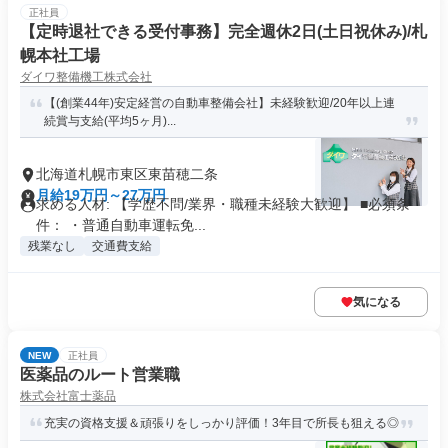
正社員
【定時退社できる受付事務】完全週休2日(土日祝休み)/札
幌本社工場
ダイワ整備機工株式会社
【(創業44年)安定経営の自動車整備会社】未経験歓迎/20年以上連
続賞与支給(平均5ヶ月)...
北海道札幌市東区東苗穂二条
月給19万円～27万円
求める人材: 【学歴不問/業界・職種未経験大歓迎】 ■必須条
件： ・普通自動車運転免...
残業なし
交通費支給
気になる
NEW
正社員
医薬品のルート営業職
株式会社富士薬品
充実の資格支援＆頑張りをしっかり評価！3年目で所長も狙える◎