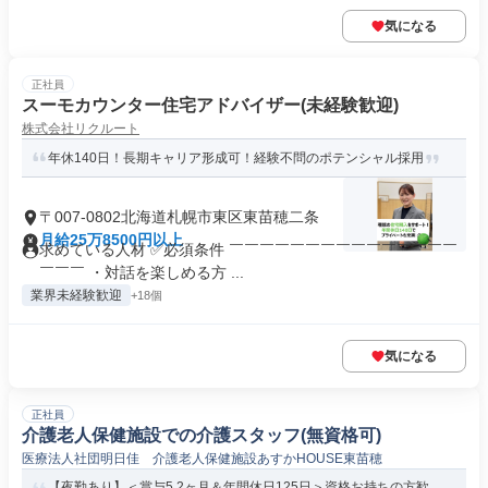
気になる
正社員
スーモカウンター住宅アドバイザー(未経験歓迎)
株式会社リクルート
年休140日！長期キャリア形成可！経験不問のポテンシャル採用
〒007-0802北海道札幌市東区東苗穂二条
月給25万8500円以上
求めている人材 ✅必須条件 ￣￣￣￣￣￣￣￣￣￣￣￣￣￣￣
￣￣￣ ・対話を楽しめる方 ...
業界未経験歓迎
+18個
気になる
正社員
介護老人保健施設での介護スタッフ(無資格可)
医療法人社団明日佳 介護老人保健施設あすかHOUSE東苗穂
【夜勤あり】＜賞与5.2ヶ月＆年間休日125日＞資格お持ちの方歓