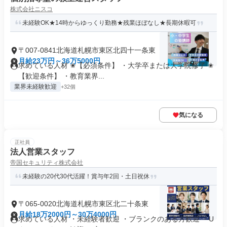
株式会社ニスコ
未経験OK★14時からゆっくり勤務★残業ほぼなし★長期休暇可
〒007-0841北海道札幌市東区北四十一条東
月給23万円～36万5000円
求めている人材 ✬【必須条件】 ・大学卒または大学院修了 ✬
【歓迎条件】 ・教育業界...
業界未経験歓迎
+32個
気になる
正社員
法人営業スタッフ
帝国セキュリティ株式会社
未経験の20代30代活躍！賞与年2回・土日祝休
〒065-0020北海道札幌市東区北二十条東
月給18万2000円～30万4000円
求めている人材 ・未経験者歓迎 ・ブランクのある方歓迎 ・U