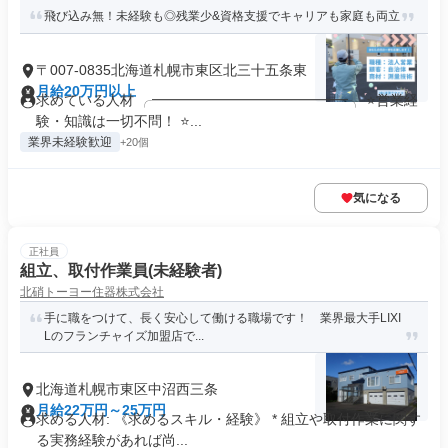
飛び込み無！未経験も◎残業少&資格支援でキャリアも家庭も両立
〒007-0835北海道札幌市東区北三十五条東
月給20万円以上
求めている人材 ╭━━━━━━━━━━━━━━╮ ⭐営業経
験・知識は一切不問！ ⭐...
業界未経験歓迎
+20個
気になる
正社員
組立、取付作業員(未経験者)
北硝トーヨー住器株式会社
手に職をつけて、長く安心して働ける職場です！ 業界最大手LIXI
Lのフランチャイズ加盟店で...
北海道札幌市東区中沼西三条
月給22万円～25万円
求める人材: 《求めるスキル・経験》 * 組立や取付作業に関す
る実務経験があれば尚...