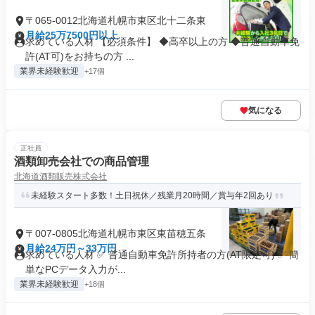
〒065-0012北海道札幌市東区北十二条東
月給25万7500円以上
求めている人材 【必須条件】 ◆高卒以上の方 ◆普通自動車免
許(AT可)をお持ちの方 ...
業界未経験歓迎
+17個
気になる
正社員
酒類卸売会社での商品管理
北海道酒類販売株式会社
未経験スタート多数！土日祝休／残業月20時間／賞与年2回あり
〒007-0805北海道札幌市東区東苗穂五条
月給24万円～33万円
求めている人材 ✅ 普通自動車免許所持者の方(AT限定可) ✅ 簡
単なPCデータ入力が...
業界未経験歓迎
+18個