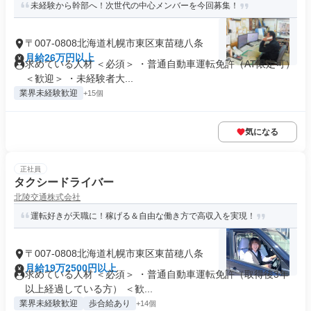
未経験から幹部へ！次世代の中心メンバーを今回募集！
〒007-0808北海道札幌市東区東苗穂八条
月給26万円以上
求めている人材 ＜必須＞ ・普通自動車運転免許（AT限定可）
＜歓迎＞ ・未経験者大...
業界未経験歓迎
+15個
気になる
正社員
タクシードライバー
北陵交通株式会社
運転好きが天職に！稼げる＆自由な働き方で高収入を実現！
〒007-0808北海道札幌市東区東苗穂八条
月給19万2500円以上
求めている人材 ＜必須＞ ・普通自動車運転免許（取得後3年
以上経過している方） ＜歓...
業界未経験歓迎
歩合給あり
+14個