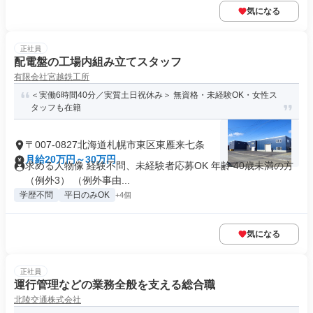
気になる
正社員
配電盤の工場内組み立てスタッフ
有限会社宮越鉄工所
＜実働6時間40分／実質土日祝休み＞ 無資格・未経験OK・女性ス
タッフも在籍
〒007-0827北海道札幌市東区東雁来七条
月給20万円～30万円
求める人物像 経験不問、未経験者応募OK 年齢 40歳未満の方
（例外3） （例外事由...
学歴不問
平日のみOK
+4個
気になる
正社員
運行管理などの業務全般を支える総合職
北陵交通株式会社