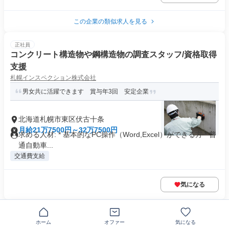
この企業の類似求人を見る
正社員
コンクリート構造物や鋼構造物の調査スタッフ/資格取得
支援
札幌インスペクション株式会社
男女共に活躍できます 賞与年3回 安定企業
北海道札幌市東区伏古十条
月給21万7500円～32万7500円
求める人材: * 基本的なPC操作（Word,Excel）ができる方 * 普
通自動車...
交通費支給
気になる
正社員
建設機械レンタルのルート営業
ホーム
オファー
気になる