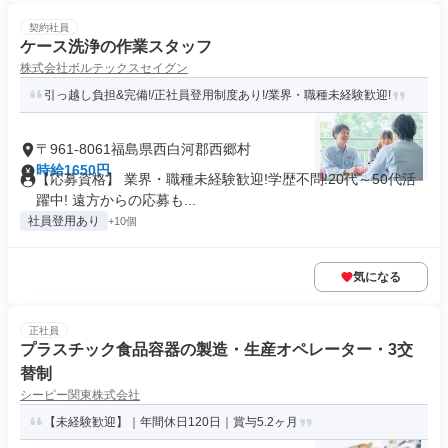
契約社員
ケース洗浄の作業スタッフ
株式会社ボルテックスセイグン
引っ越し負担&完備!/正社員登用制度あり!/業界・職種未経験歓迎!
〒961-8061福島県西白河郡西郷村
時給1650円
【応募資格】 業界・職種未経験歓迎!学歴不問!20代～50代活
躍中! 遠方からの応募も...
社員登用あり
+10個
気になる
正社員
プラスチック⾷品容器の製造・生産オペレーター・3交
替制
シーピー関東株式会社
【未経験歓迎】｜年間休日120日｜賞与5.2ヶ月