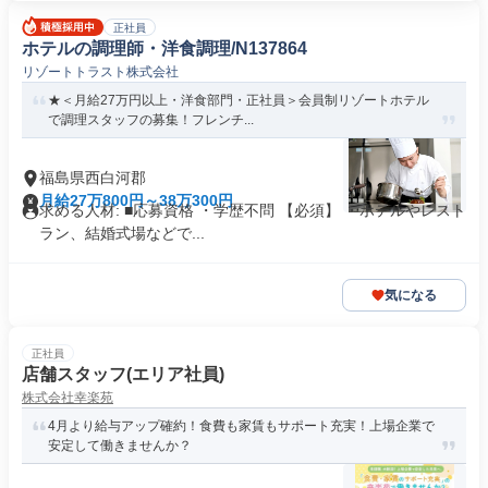
正社員
ホテルの調理師・洋食調理/N137864
リゾートトラスト株式会社
★＜月給27万円以上・洋食部門・正社員＞会員制リゾートホテル
で調理スタッフの募集！フレンチ...
福島県西白河郡
月給27万800円～38万300円
求める人材: ■応募資格 ・学歴不問 【必須】 ・ホテルやレスト
ラン、結婚式場などで...
気になる
正社員
店舗スタッフ(エリア社員)
株式会社幸楽苑
4月より給与アップ確約！食費も家賃もサポート充実！上場企業で
安定して働きませんか？