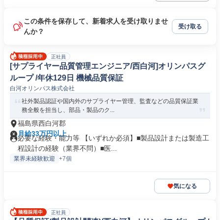
この条件を保存して、新着求人を受け取りませ
受け取る
んか？
正社員
[サプライヤー品質管理エンジニア/西白河]オリンパスグ
ループ /年休129日 機械品質保証
白河オリンパス株式会社
社外製品認証や国内外のサプライヤー管理、監査などの品質保証業
務全般を担当し、部品・製品のク...
福島県西白河郡
月給33万円以上
必要な経験・能力等 【いずれか必須】■製品設計または製造工
程設計の経験（業界不問）■医...
業界未経験歓迎
+7個
気になる
正社員