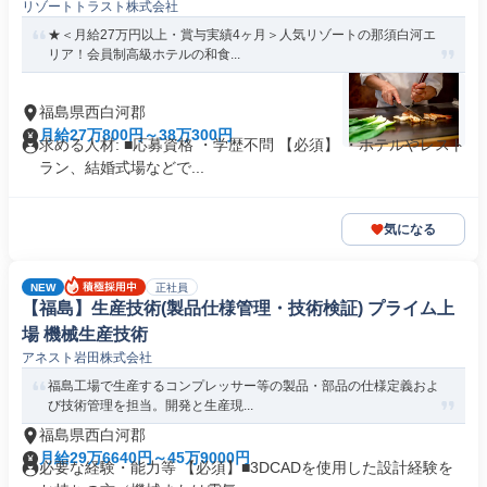
リゾートトラスト株式会社
★＜月給27万円以上・賞与実績4ヶ月＞人気リゾートの那須白河エ
リア！会員制高級ホテルの和食...
福島県西白河郡
月給27万800円～38万300円
求める人材: ■応募資格 ・学歴不問 【必須】 ・ホテルやレスト
ラン、結婚式場などで...
気になる
NEW
正社員
【福島】生産技術(製品仕様管理・技術検証) プライム上
場 機械生産技術
アネスト岩田株式会社
福島工場で生産するコンプレッサー等の製品・部品の仕様定義およ
び技術管理を担当。開発と生産現...
福島県西白河郡
月給29万6640円～45万9000円
必要な経験・能力等 【必須】■3DCADを使用した設計経験を