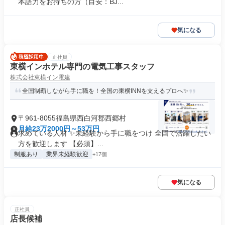
本語力をお持ちの方（目安：BJ...
気になる
正社員
東横インホテル専門の電気工事スタッフ
株式会社東横イン電建
全国制覇しながら手に職を！全国の東横INNを支えるプロへ✨
〒961-8055福島県西白河郡西郷村
月給23万2000円～53万円
求めている人材 ✨未経験から手に職をつけ 全国で活躍したい
方を歓迎します 【必須】...
制服あり
業界未経験歓迎
+17個
気になる
正社員
店長候補