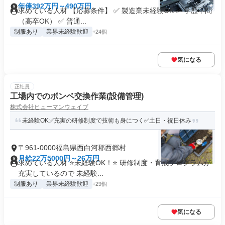
年俸392万円～490万円
求めている人材 【応募条件】 ✅ 製造業未経験OK ✅ 学歴不問
（高卒OK） ✅ 普通...
制服あり
業界未経験歓迎
+24個
気になる
正社員
工場内でのボンベ交換作業(設備管理)
株式会社ヒューマンウェイブ
未経験OK✅充実の研修制度で技術も身につく✅土日・祝日休み
〒961-0000福島県西白河郡西郷村
月給22万5000円～26万円
求めている人材 ⭐未経験OK！⭐ 研修制度・育成プログラムが
充実しているので 未経験...
制服あり
業界未経験歓迎
+29個
気になる