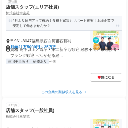
正社員
店舗スタッフ(エリア社員)
株式会社幸楽苑
4月より給与アップ確約！食費も家賃もサポート充実！上場企業で
安定して働きませんか？
〒961-8047福島県西白河郡西郷村
月給21万5000円～25万円
資格 高卒以上／既卒・第二新卒も歓迎 経験不問／未経験者・
ブランク歓迎 ＜活かせる経...
住宅手当あり
研修あり
+4個
気になる
この企業の類似求人を見る
正社員
店舗スタッフ(一般社員)
株式会社幸楽苑