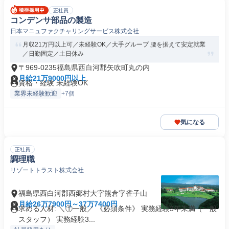
正社員
コンデンサ部品の製造
日本マニュファクチャリングサービス株式会社
月収21万円以上可／未経験OK／大手グループ 腰を据えて安定就業
／日勤固定／土日休み
〒969-0235福島県西白河郡矢吹町丸の内
月給21万9000円以上
資格・経験 未経験OK
業界未経験歓迎
+7個
気になる
正社員
調理職
リゾートトラスト株式会社
福島県西白河郡西郷村大字熊倉字雀子山
月給26万7900円～37万7400円
求める人材: ＼①一般／ 《必須条件》 実務経験3年未満（一般
スタッフ） 実務経験3...