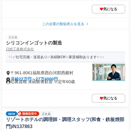
気になる
この企業の類似求人を見る
正社員
シリコンインゴットの製造
日総工産株式会社
✅社宅完備・送迎あり✅未経験OK✨家賃補助あります✨
〒961-8061福島県西白河郡西郷村
月給22万円～27万4000円
応募資格 未経験者歓迎 ※定年60歳
気になる
NEW
正社員
リゾートホテルの調理師・調理スタッフ(和食・鉄板焼部
門)/N137863