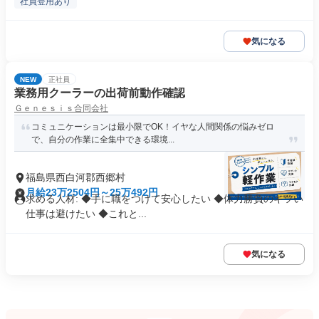
社員登用あり
気になる
NEW
正社員
業務用クーラーの出荷前動作確認
Ｇｅｎｅｓｉｓ合同会社
コミュニケーションは最小限でOK！イヤな人間関係の悩みゼロ
で、自分の作業に全集中できる環境...
福島県西白河郡西郷村
月給23万2504円～25万492円
求める人材: ◆手に職をつけて安心したい ◆体力勝負のキツい
仕事は避けたい ◆これと...
気になる