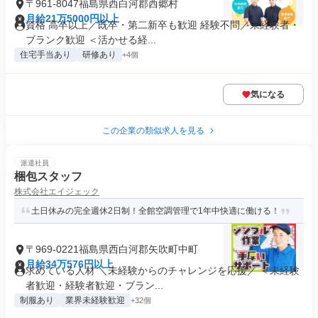
〒961-8047福島県西白河郡西郷村
月給21万5000円以上
資格 高卒以上／既卒・第二新卒も歓迎 経験不問／未経験者・
ブランク歓迎 ＜活かせる経...
住宅手当あり
研修あり
+4個
気になる
この企業の類似求人を見る
派遣社員
梱包スタッフ
株式会社エイジェック
土日休みの完全週休2日制！全館空調管理で1年中快適に働ける！
〒969-0221福島県西白河郡矢吹町中町
月給34万576円以上
求めている人材 ＼未経験からのチャレンジを応援／ ＜未経験
者歓迎・経験者歓迎・ブラン...
制服あり
業界未経験歓迎
+32個