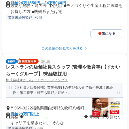
月給24万1550円～34万5040円
必要な経験・能力等 【必須】■モノづくりや生産工程に興味を
お持ちの方 ■機械系または電...
業界未経験歓迎
+6個
気になる
この企業の類似求人を見る
NEW
正社員
レストランの店舗社員スタッフ (管理や教育等)【すかい
らーくグループ】/未経験採用
株式会社すかいらーくホールディングス
【正社員／店長候補】業界先駆けのデジタル化で負担軽減！未経
験・第二新卒・既卒も歓迎／昇給・...
〒969-0222福島県西白河郡矢吹町八幡町
月給29万円以上
資格 ◆―――――――――――――――◆ 未経験から新たな
キャリアを築きたい、 そんな...
業界未経験歓迎
+13個