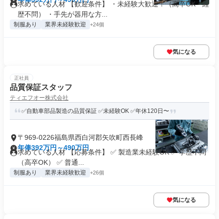
求めている人材 【歓迎条件】 ・未経験大歓迎！（高卒OK・経
歴不問） ・手先が器用な方...
制服あり
業界未経験歓迎
+24個
気になる
正社員
品質保証スタッフ
ティエフオー株式会社
✅自動車部品製造の品質保証 ✅未経験OK ✅年休120日〜
〒969-0226福島県西白河郡矢吹町西長峰
年俸392万円～490万円
求めている人材 【応募条件】 ✅ 製造業未経験OK ✅ 学歴不問
（高卒OK） ✅ 普通...
制服あり
業界未経験歓迎
+26個
気になる