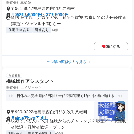
株式会社幸楽苑
〒961-8047福島県西白河郡西郷村
月給31万5000円～37万5000円
資格 高卒以上／既卒・第二新卒も歓迎 飲食店での店長経験者
(業態・ジャンル不問) らー...
住宅手当あり
研修あり
+4個
気になる
この企業の類似求人を見る
派遣社員
機械操作アシスタント
株式会社エイジェック
土日休みの完全週休2日制！全館空調管理で1年中快適に働ける！
〒969-0222福島県西白河郡矢吹町八幡町
月給34万576円以上
求めている人材 ＼未経験からのチャレンジを応援／ ＜未経験
者歓迎・経験者歓迎・ブラン...
制服あり
業界未経験歓迎
+32個