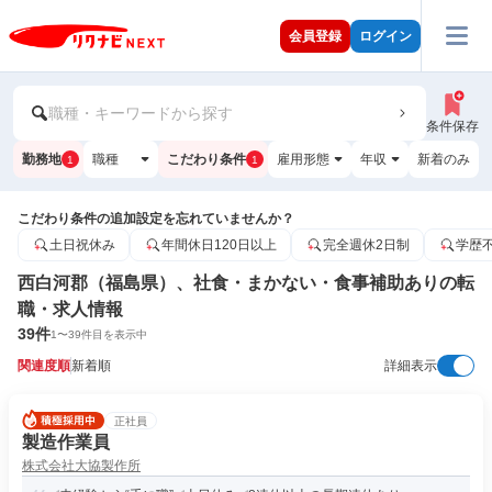
会員登録
ログイン
職種・キーワードから探す
条件保存
勤務地
職種
こだわり条件
雇用形態
年収
新着のみ
1
1
こだわり条件の追加設定を忘れていませんか？
土日祝休み
年間休日120日以上
完全週休2日制
学歴
西白河郡（福島県）、社食・まかない・食事補助ありの転
職・求人情報
39
件
1
〜
39
件目を表示中
関連度順
新着順
詳細表示
正社員
製造作業員
株式会社大協製作所