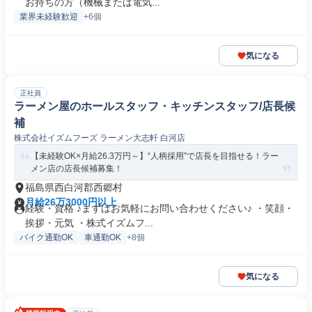
お持ちの方（機械または電気...
業界未経験歓迎
+6個
気になる
正社員
ラーメン屋のホールスタッフ・キッチンスタッフ/店長候
補
株式会社イズムフーズ ラーメン大志軒 白河店
【未経験OK×月給26.3万円～】“人柄採用”で店長を目指せる！ラー
メン店の店長候補募集！
福島県西白河郡西郷村
月給26万3000円以上
経験・資格 ♪まずはお気軽にお問い合わせください♪ ・笑顔・
挨拶・元気 ・株式イズムフ...
バイク通勤OK
車通勤OK
+8個
気になる