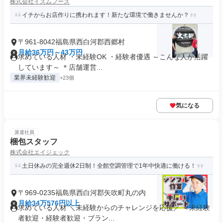
株式会社イズムフーズ
イチからお店作りに携われます！新たな環境で働きませんか？
〒961-8042福島県西白河郡西郷村
月給36万円～43万円
求めている人材 ・未経験OK ・経験者優遇 ～こんな人が活躍
しています～ ＊店舗運営...
業界未経験歓迎
+23個
気になる
派遣社員
梱包スタッフ
株式会社エイジェック
土日休みの完全週休2日制！全館空調管理で1年中快適に働ける！
〒969-0235福島県西白河郡矢吹町丸の内
月給34万576円以上
求めている人材 ＼未経験からのチャレンジを応援／ ＜未経験
者歓迎・経験者歓迎・ブラン...