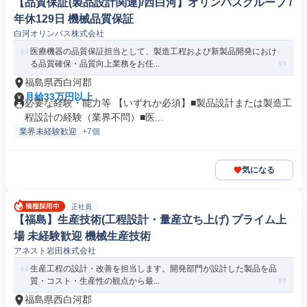
【品質保証(製品設計関連)/西白河】オリンパスグループ /
年休129日 機械品質保証
白河オリンパス株式会社
医療機器の品質保証担当として、製造工程および新製品開発におけ
る品質確保・品質向上業務をお任...
福島県西白河郡
月給33万円以上
必要な経験・能力等 【いずれか必須】■製品設計または製造工
程設計の経験（業界不問）■医...
業界未経験歓迎
+7個
気になる
正社員
【福島】生産技術(工程設計・量産立ち上げ) プライム上
場 未経験歓迎 機械生産技術
アネスト岩田株式会社
生産工程の設計・改善を担当します。開発部門が設計した製品を品
質・コスト・生産性の観点から最...
福島県西白河郡