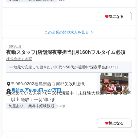
気になる
この企業の類似求人を見る
契約社員
夜勤スタッフ(店舗深夜帯担当)|月160hフルタイム必須
株式会社すき家
地元で安定して働きたい20代〜50代が活躍中*深夜手当あり*
〒969-0202福島県西白河郡矢吹町新町
月給20万6000円～27万円
求めている人材 40～50代活躍中！未経験大歓迎！ 学歴：高卒
以上 経験：一切問いま...
制服あり
業界未経験歓迎
+28個
気になる