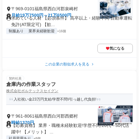
〒969-0101福島県西白河郡泉崎村
月給19万7500円～21万6500円
求めている人材 【必須条件】 ⾼卒以上・経験不問 ⾃動⾞運転
免許(AT限定可) 【歓...
制服あり
業界未経験歓迎
+16個
気になる
この企業の類似求人を見る
契約社員
倉庫内の作業スタッフ
株式会社ボルテックスセイグン
入社祝い金23万円支給/学歴不問!/引っ越し代負担!
〒961-8061福島県西白河郡西郷村
時給1370円
【応募資格】 業界・職種未経験歓迎!学歴不問!20代～50代活
躍中! 【メリット】 ...
社員登用あり
+8個