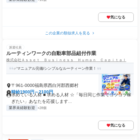
気になる
この企業の類似求人を見る
派遣社員
ルーティンワークの自動車部品組付作業
株式会社Ａｓｓｅｔ Ｂｕｓｉｎｅｓｓ Ｈｕｍａｎ Ｃａｐｉｔａｌ
✅マニュアル完備/シンプルなルーティーン作業！
〒961-0000福島県西白河郡西郷村
時給1900円～2100円
求めている人材 ■ 求める人材 ☆「毎日同じ作業でコツコツ稼
ぎたい」あなたを応援します...
業界未経験歓迎
+28個
気になる