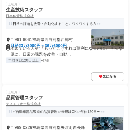
正社員
生産技術スタッフ
日本伸管株式会社
日常の課題を改善・自動化することにワクワクする方
〒961-8061福島県西白河郡西郷村
月給23万3000円～36万6000円
求めている人材 「もっとこうすれば便利になるのに」 そんな
風に、日常の課題を改善・自動...
年間休日120日以上
+17個
気になる
正社員
品質管理スタッフ
ティエフオー株式会社
✅自動車部品製造の品質管理 ✅未経験OK ✅年休120日〜
〒969-0226福島県西白河郡矢吹町西長峰