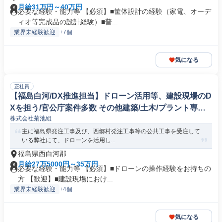
月給31万円～40万円
必要な経験・能力等 【必須】■筐体設計の経験（家電、オーデ
ィオ等完成品の設計経験）■普...
業界未経験歓迎
+7個
気になる
正社員
【福島白河/DX推進担当】ドローン活用等、建設現場のD
Xを担う/官公庁案件多数 その他建築/土木/プラント専門
株式会社菊池組
職
主に福島県発注工事及び、西郷村発注工事等の公共工事を受注して
いる弊社にて、ドローンを活用し...
福島県西白河郡
月給27万5000円～35万円
必要な経験・能力等 【必須】■ドローンの操作経験をお持ちの
方 【歓迎】■建設現場におけ...
業界未経験歓迎
+4個
気になる