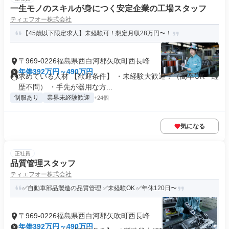
一生モノのスキルが身につく安定企業の工場スタッフ
ティエフオー株式会社
【45歳以下限定求人】未経験可！想定月収28万円〜！
〒969-0226福島県西白河郡矢吹町西長峰
年俸392万円～490万円
求めている人材 【歓迎条件】 ・未経験大歓迎！（高卒OK・経
歴不問） ・手先が器用な方...
制服あり
業界未経験歓迎
+24個
気になる
正社員
品質管理スタッフ
ティエフオー株式会社
✅自動車部品製造の品質管理 ✅未経験OK ✅年休120日〜
〒969-0226福島県西白河郡矢吹町西長峰
年俸392万円～490万円