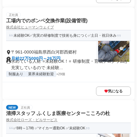
正社員
工場内でのボンベ交換作業(設備管理)
株式会社ヒューマンウェイブ
未経験OK✅充実の研修制度で技術も身につく✅土日・祝日休み
〒961-0000福島県西白河郡西郷村
月給22万5000円～26万円
求めている人材 ⭐未経験OK！⭐ 研修制度・育成プログラムが
充実しているので 未経験...
制服あり
業界未経験歓迎
+29個
気になる
NEW
正社員
清掃スタッフ ふくしま医療センターこころの杜
株式会社ローズ・ビルサービス
✅8時～17時 ✅マイカー通勤OK ✅未経験OK