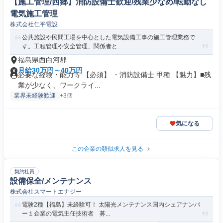
【施工管理/西郷】消防設備士歓迎/残業少なめ/転勤なし
電気施工管理
株式会社仁平電設
公共施設や民間工場を中心とした電気設備工事の施工管理業務で
す。工程管理や安全管理、関係者と...
福島県西白河郡
月給30万円～40万円
必要な経験・能力等 【必須】 ・消防設備士 甲種 【魅力】■残
業が少なく、ワークライ...
業界未経験歓迎
+3個
気になる
この企業の類似求人を見る
契約社員
設備保全/メンテナンス
株式会社スマートエナジー
電験2種【福島】未経験可！ 太陽光メンテナンス国内シェアナンバ
ー１企業の電気主任技術者 募...