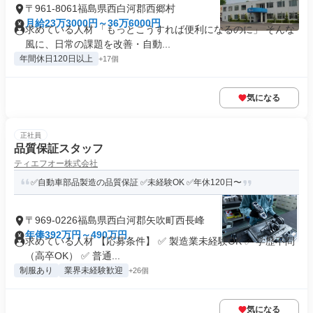
〒961-8061福島県西白河郡西郷村
月給23万3000円～36万6000円
求めている人材 「もっとこうすれば便利になるのに」 そんな
風に、日常の課題を改善・自動...
年間休日120日以上
+17個
気になる
正社員
品質保証スタッフ
ティエフオー株式会社
✅自動車部品製造の品質保証 ✅未経験OK ✅年休120日〜
〒969-0226福島県西白河郡矢吹町西長峰
年俸392万円～490万円
求めている人材 【応募条件】 ✅ 製造業未経験OK ✅ 学歴不問
（高卒OK） ✅ 普通...
制服あり
業界未経験歓迎
+26個
気になる