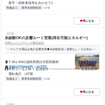
新卒・経験者採用を合わせて1...
制服あり
業界未経験歓迎
+27個
気になる
正社員
未経験OKの反響ルート営業(再生可能エネルギー)
大翔エンジニアリング株式会社
テレアポ飛込み無の反響営業◆未経験歓迎／残業なし／土日休み
〒961-8061福島県西白河郡西郷村
月給23万5000円～42万円
求めている人材 ⭐ 必須条件 ───────────── 普通自動車
運転免許 （AT限...
制服あり
業界未経験歓迎
+13個
気になる
正社員