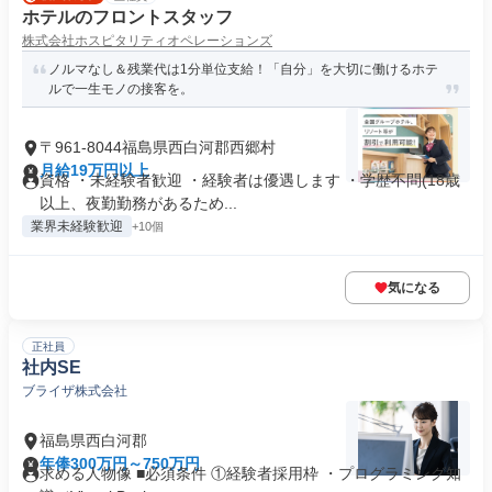
ホテルのフロントスタッフ
株式会社ホスピタリティオペレーションズ
ノルマなし＆残業代は1分単位支給！「自分」を大切に働けるホテ
ルで一生モノの接客を。
〒961-8044福島県西白河郡西郷村
月給19万円以上
資格 ・未経験者歓迎 ・経験者は優遇します ・学歴不問(18歳
以上、夜勤勤務があるため...
業界未経験歓迎
+10個
気になる
正社員
社内SE
ブライザ株式会社
福島県西白河郡
年俸300万円～750万円
求める人物像 ■必須条件 ①経験者採用枠 ・プログラミング知