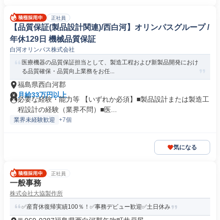
正社員
【品質保証(製品設計関連)/西白河】オリンパスグループ /
年休129日 機械品質保証
白河オリンパス株式会社
医療機器の品質保証担当として、製造工程および新製品開発におけ
る品質確保・品質向上業務をお任...
福島県西白河郡
月給33万円以上
必要な経験・能力等 【いずれか必須】■製品設計または製造工
程設計の経験（業界不問）■医...
業界未経験歓迎
+7個
気になる
正社員
一般事務
株式会社大協製作所
✅産育休復帰実績100％！✅事務デビュー歓迎✅土日休み