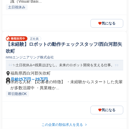
識（Visual Basi...
土日祝休み
気になる
正社員
【未経験】ロボットの動作チェックスタッフ/西白河郡矢
吹町
nmsエンジニアリング株式会社
✨土日祝休み×残業ほぼなし。未来のロボット開発を支える仕事。
福島県西白河郡矢吹町
月給25万円～29万円
求める人材: 【応募者の特徴】 ・未経験からスタートした先輩
が多数活躍中 ・異業種か...
即日勤務OK
気になる
この企業の類似求人を見る