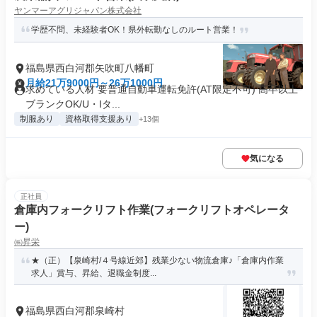
ヤンマーアグリジャパン株式会社
学歴不問、未経験者OK！県外転勤なしのルート営業！
福島県西白河郡矢吹町八幡町
月給21万9000円～26万1000円
求めている人材 要普通自動車運転免許(AT限定不可) 高卒以上
ブランクOK/U・Iタ...
制服あり
資格取得支援あり
+13個
気になる
正社員
倉庫内フォークリフト作業(フォークリフトオペレータ
ー)
㈱昇栄
★（正）【泉崎村/４号線近郊】残業少ない物流倉庫♪「倉庫内作業
求人」賞与、昇給、退職金制度...
福島県西白河郡泉崎村