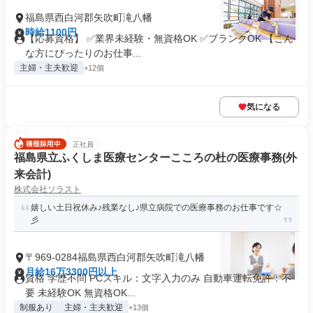
福島県西白河郡矢吹町滝八幡
時給1100円
【応募資格】 ✅業界未経験・無資格OK ✅ブランクOK 【こん
な方にぴったりのお仕事...
主婦・主夫歓迎
+12個
気になる
正社員
福島県立ふくしま医療センターこころの杜の医療事務(外
来会計)
株式会社ソラスト
嬉しい土日祝休み♪残業なし♪県立病院での医療事務のお仕事です☆
彡
〒969-0284福島県西白河郡矢吹町滝八幡
月給16万3300円以上
資格 学歴不問 PCスキル：文字入力のみ 自動車運転免許：不
要 未経験OK 無資格OK...
制服あり
主婦・主夫歓迎
+13個