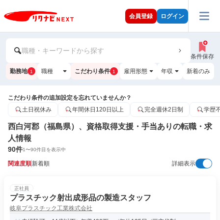
会員登録
ログイン
職種・キーワードから探す
条件保存
勤務地
職種
こだわり条件
雇用形態
年収
新着のみ
1
1
こだわり条件の追加設定を忘れていませんか？
土日祝休み
年間休日120日以上
完全週休2日制
学歴
西白河郡（福島県）、資格取得支援・手当ありの転職・求
人情報
90
件
1
〜
90
件目を表示中
関連度順
新着順
詳細表示
正社員
プラスチック射出成形品の製造スタッフ
岐阜プラスチック工業株式会社