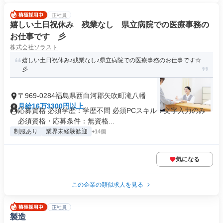
正社員
嬉しい土日祝休み 残業なし 県立病院での医療事務の
お仕事です 彡
株式会社ソラスト
嬉しい土日祝休み♪残業なし♪県立病院での医療事務のお仕事です☆
彡
〒969-0284福島県西白河郡矢吹町滝八幡
月給16万3300円以上
応募資格 必須学歴：学歴不問 必須PCスキル：文字入力のみ
必須資格・応募条件：無資格...
制服あり
業界未経験歓迎
+14個
気になる
この企業の類似求人を見る
正社員
製造