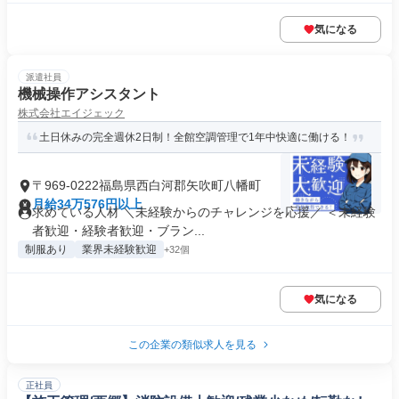
気になる
派遣社員
機械操作アシスタント
株式会社エイジェック
土日休みの完全週休2日制！全館空調管理で1年中快適に働ける！
〒969-0222福島県西白河郡矢吹町八幡町
月給34万576円以上
求めている人材 ＼未経験からのチャレンジを応援／ ＜未経験
者歓迎・経験者歓迎・ブラン...
制服あり
業界未経験歓迎
+32個
気になる
この企業の類似求人を見る
正社員