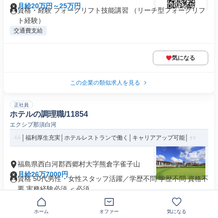
月給20万円～25万円
資格・経験 フォークリフト技能講習 （リーチ型フォークリフ
ト経験）
交通費支給
気になる
この企業の類似求人を見る
正社員
ホテルの調理職/11854
エクシブ那須白河
│福利厚生充実│ホテルレストランで働く│キャリアアップ可能│
福島県西白河郡西郷村大字熊倉字雀子山
月給26万7000円
資格 50代男性・女性スタッフ活躍／学歴不問 学歴不問 資格不
要 実務経験必須 ＜必須...
学歴不問
研修あり
賞与あり
+5個
ホーム
オファー
気になる