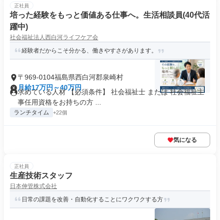
正社員
培った経験をもっと価値ある仕事へ。生活相談員(40代活
躍中)
社会福祉法人西白河ライフケア会
経験者だからこそ分かる、働きやすさがあります。
〒969-0104福島県西白河郡泉崎村
月給17万円～40万円
求めている人材 【必須条件】 社会福祉士 または 社会福祉主
事任用資格をお持ちの方 ...
ランチタイム
+22個
気になる
正社員
生産技術スタッフ
日本伸管株式会社
日常の課題を改善・自動化することにワクワクする方