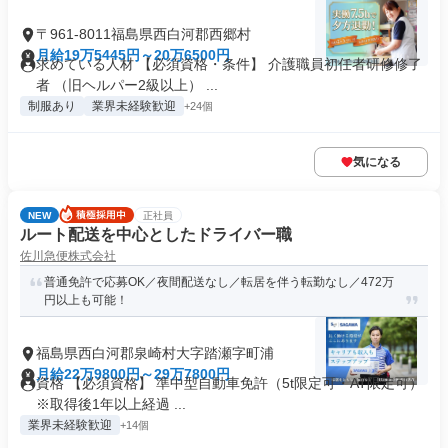
〒961-8011福島県西白河郡西郷村
月給19万5445円～20万6500円
求めている人材 【必須資格・条件】 介護職員初任者研修修了
者 （旧ヘルパー2級以上） ...
制服あり
業界未経験歓迎
+24個
気になる
NEW
正社員
ルート配送を中心としたドライバー職
佐川急便株式会社
普通免許で応募OK／夜間配送なし／転居を伴う転勤なし／472万
円以上も可能！
福島県西白河郡泉崎村大字踏瀬字町浦
月給22万9800円～29万7800円
資格 【必須資格】 準中型自動車免許（5t限定可・AT限定可）
※取得後1年以上経過 ...
業界未経験歓迎
+14個