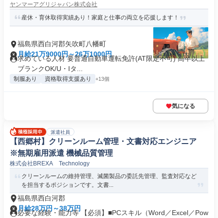
ヤンマーアグリジャパン株式会社
産休・育休取得実績あり！家庭と仕事の両立を応援します！
福島県西白河郡矢吹町八幡町
月給21万9000円～26万1000円
求めている人材 要普通自動車運転免許(AT限定不可) 高卒以上
ブランクOK/U・Iタ...
制服あり
資格取得支援あり
+13個
気になる
派遣社員
【西郷村】クリーンルーム管理・文書対応エンジニア
※無期雇用派遣 機械品質管理
株式会社BREXA Technology
クリーンルームの維持管理、滅菌製品の委託先管理、監査対応など
を担当するポジションです。文書...
福島県西白河郡
月給28万円～38万円
必要な経験・能力等 【必須】■PCスキル（Word／Excel／Pow