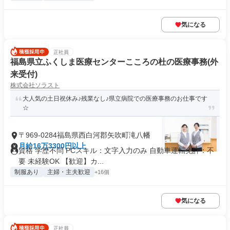
気になる
正社員
福島県立ふくしま医療センターこころの杜の医療事務(外
来受付)
株式会社ソラスト
大人気の土日祝休み♪残業なし♪県立病院での医療事務のお仕事です
☆
〒969-0284福島県西白河郡矢吹町滝八幡
月給16万3300円以上
資格 学歴不問 PCスキル：文字入力のみ 自動車運転免許：不
要 未経験OK 【歓迎】カ...
制服あり
主婦・主夫歓迎
+16個
気になる
正社員