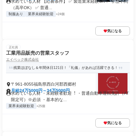
求めている人材 【応募条件】 ✅ 製造業未経験OK ✅ 学歴不問
（高卒OK） ✅ 普通...
制服あり
業界未経験歓迎
+24個
気になる
正社員
工業用品販売の営業スタッフ
エイベック株式会社
残業ほぼなし＆年間休日121日！「礼儀」があれば活躍できる！
〒961-8055福島県西白河郡西郷村
月給24万5000円～34万5000円
求めている人材 ・未経験者歓迎︕ ・普通自動車運転免許（AT
限定可）※必須 ・基本的な...
業界未経験歓迎
+25個
気になる