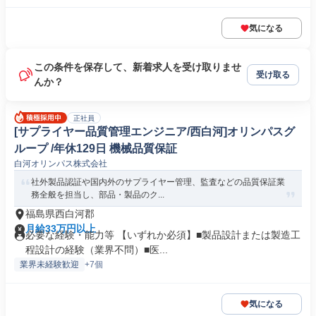
気になる
この条件を保存して、新着求人を受け取りませ
受け取る
んか？
正社員
[サプライヤー品質管理エンジニア/西白河]オリンパスグ
ループ /年休129日 機械品質保証
白河オリンパス株式会社
社外製品認証や国内外のサプライヤー管理、監査などの品質保証業
務全般を担当し、部品・製品のク...
福島県西白河郡
月給33万円以上
必要な経験・能力等 【いずれか必須】■製品設計または製造工
程設計の経験（業界不問）■医...
業界未経験歓迎
+7個
気になる