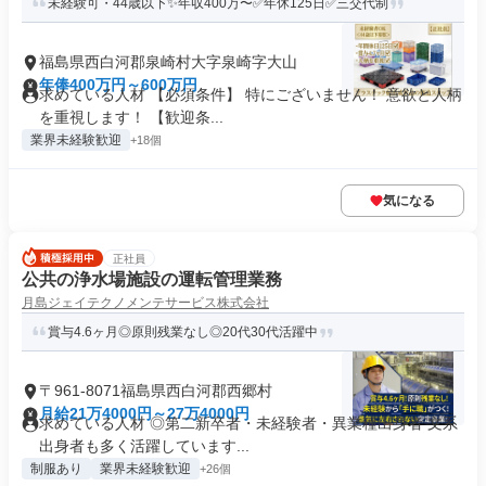
未経験可・44歳以下✨年収400万〜✅年休125日✅三交代制
福島県西白河郡泉崎村大字泉崎字大山
年俸400万円～600万円
求めている人材 【必須条件】 特にございません！ 意欲と人柄
を重視します！ 【歓迎条...
業界未経験歓迎
+18個
気になる
正社員
公共の浄水場施設の運転管理業務
月島ジェイテクノメンテサービス株式会社
賞与4.6ヶ月◎原則残業なし◎20代30代活躍中
〒961-8071福島県西白河郡西郷村
月給21万4000円～27万4000円
求めている人材 ◎第二新卒者・未経験者・異業種出身者 文系
出身者も多く活躍しています...
制服あり
業界未経験歓迎
+26個