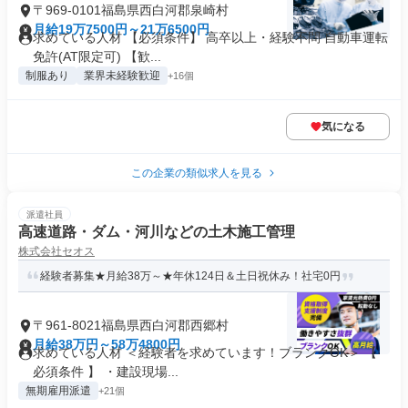
〒969-0101福島県西白河郡泉崎村
月給19万7500円～21万6500円
求めている人材 【必須条件】 ⾼卒以上・経験不問 ⾃動⾞運転
免許(AT限定可) 【歓...
制服あり
業界未経験歓迎
+16個
気になる
この企業の類似求人を見る
派遣社員
高速道路・ダム・河川などの土木施工管理
株式会社セオス
経験者募集★月給38万～★年休124日＆土日祝休み！社宅0円
〒961-8021福島県西白河郡西郷村
月給38万円～58万4800円
求めている人材 ＜経験者を求めています！ブランクOK＞ 【
必須条件 】 ・建設現場...
無期雇用派遣
+21個