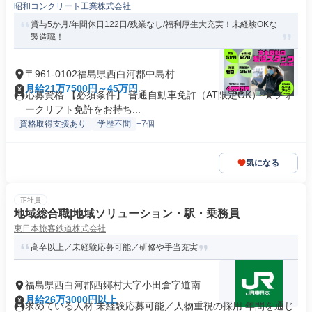
昭和コンクリート工業株式会社
賞与5か月/年間休日122日/残業なし/福利厚生大充実！未経験OKな
製造職！
〒961-0102福島県西白河郡中島村
月給21万7500円～45万円
応募資格 【必須条件】 普通自動車免許（AT限定OK） ★フォ
ークリフト免許をお持ち...
資格取得支援あり
学歴不問
+7個
気になる
正社員
地域総合職|地域ソリューション・駅・乗務員
東日本旅客鉄道株式会社
高卒以上／未経験応募可能／研修や手当充実
福島県西白河郡西郷村大字小田倉字道南
月給26万3000円以上
求めている人材 未経験応募可能／人物重視の採用 年間を通じ