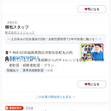
気になる
派遣社員
梱包スタッフ
株式会社エイジェック
土日休みの完全週休2日制！全館空調管理で1年中快適に働ける！
〒969-0235福島県西白河郡矢吹町丸の内
月給34万576円以上
求めている人材 ＼未経験からのチャレンジを応援／ ＜未経験
者歓迎・経験者歓迎・ブラン...
制服あり
業界未経験歓迎
+32個
気になる
この企業の類似求人を見る
正社員