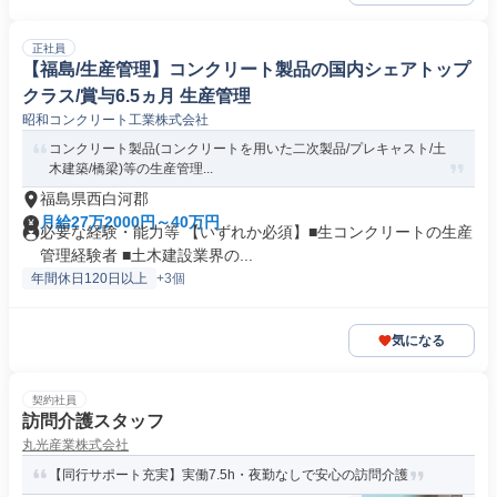
正社員
【福島/生産管理】コンクリート製品の国内シェアトップ
クラス/賞与6.5ヵ月 生産管理
昭和コンクリート工業株式会社
コンクリート製品(コンクリートを用いた二次製品/プレキャスト/土
木建築/橋梁)等の生産管理...
福島県西白河郡
月給27万2000円～40万円
必要な経験・能力等 【いずれか必須】■生コンクリートの生産
管理経験者 ■土木建設業界の...
年間休日120日以上
+3個
気になる
契約社員
訪問介護スタッフ
丸光産業株式会社
【同行サポート充実】実働7.5h・夜勤なしで安心の訪問介護