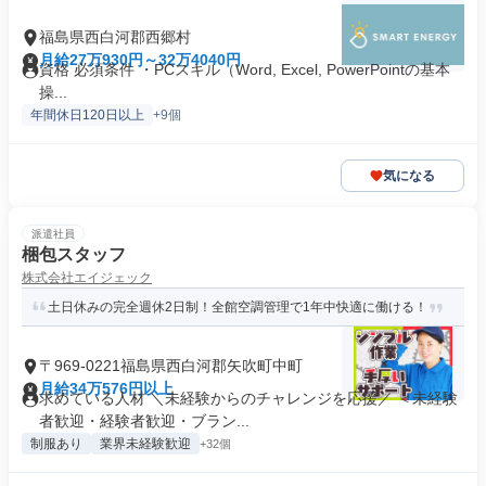
福島県西白河郡西郷村
月給27万930円～32万4040円
資格 必須条件 ・PCスキル（Word, Excel, PowerPointの基本
操...
年間休日120日以上
+9個
気になる
派遣社員
梱包スタッフ
株式会社エイジェック
土日休みの完全週休2日制！全館空調管理で1年中快適に働ける！
〒969-0221福島県西白河郡矢吹町中町
月給34万576円以上
求めている人材 ＼未経験からのチャレンジを応援／ ＜未経験
者歓迎・経験者歓迎・ブラン...
制服あり
業界未経験歓迎
+32個