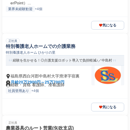
erPoint）...
業界未経験歓迎
+4個
気になる
正社員
特別養護老人ホームでの介護業務
特別養護老人ホーム ひかりの里
経験を生かせる！◎介護支援ロボット導入で負担軽減♪／中島村
福島県西白河郡中島村大字滑津字宿裏
月給20万2900円～25万700円
経験・資格 看護師、准看護師
社員登用あり
+4個
気になる
正社員
農業器具のルート営業(矢吹支店)