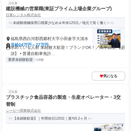
正社員
建設機械の営業職(東証プライム上場企業グループ)
日東レンタル株式会社
未経験積極採用◎残業少なめ＆年休125日／地元で長く働く✨
福島県西白河郡西郷村大字小田倉字大清水
月給24万円～27万円
求めている人材 未経験大歓迎！ブランクOK！／高卒以上 【必
須】 • 普通自動車免許...
業界未経験歓迎
+18個
気になる
正社員
プラスチック⾷品容器の製造・生産オペレーター・3交
替制
シーピー関東株式会社
【未経験歓迎】｜年間休日120日｜賞与5.2ヶ月