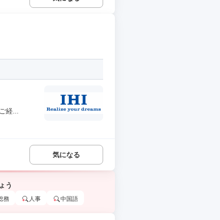
経...
気になる
ょう
総務
人事
中国語