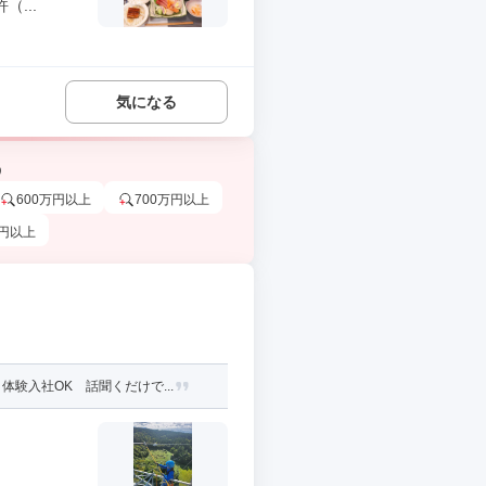
...
気になる
う
600万円以上
700万円以上
万円以上
験入社OK 話聞くだけで...