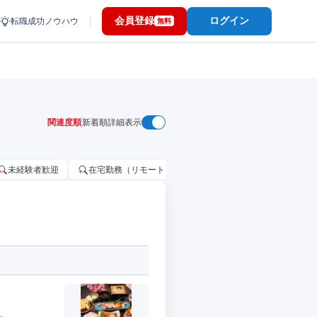
会員登録
ログイン
転職成功ノウハウ
無料
関連度順
新着順
詳細表示
未経験者歓迎
在宅勤務（リモートワーク）OK
家賃補助・住宅手当