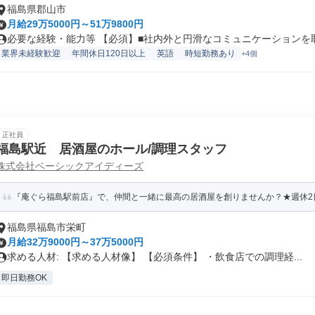
福島県郡山市
月給29万5000円～51万9800円
必要な経験・能力等 【必須】■社内外と円滑なコミュニケーションを取れ
業界未経験歓迎
年間休日120日以上
英語
時短勤務あり
+4個
正社員
福島駅近 居酒屋のホール/調理スタッフ
株式会社ベーシックアイディーズ
『庵ぐら福島駅前店』で、仲間と一緒に最高の居酒屋を創りませんか？★週休2日
福島県福島市栄町
月給32万9000円～37万5000円
求める人材: 【求める人材像】 【必須条件】 ・飲食店での調理経...
即日勤務OK