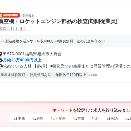
契約社員
航空機・ロケットエンジン部品の検査(期間従業員)
株式会社ＩＨＩ
製造経験を活かす｜年収400万〜×寮費無料、空の安全を守る
〒976-0001福島県相馬市大野台
月給26万4000円以上
求めている人材 【必須】 ■製造業での生産または品質管理の現場でのご
業界未経験歓迎
社員登用あり
年間休日120日以上
+13個
キーワード
を設定して求人を絞り込みまし
事務
経理
不動産
営業
IT
英語