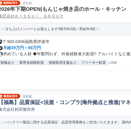
正社員
2026年下期OPEN|もんじゃ焼き店のホール・キッチン
株式会社ＫＩＳＳＵＩ ＧＲＯＵＰ
立ち上げメンバーとお迎えします!!賞与年2回／昇給年4回
〒960-0406福島県伊達市
月給39万円～88万円
求めている人材 ◆年数問わず、外食経験者大歓迎!! アルバイトなど雇用.
制服あり
業界未経験歓迎
資格取得支援あり
フリーター歓迎
+28個
正社員
【福島】品質保証<法規・コンプラ|海外拠点と推進|マネ
株式会社村田製作所
子品質保証
バッテリー製品に関する品質保証・品質管理業務をご担当いただきます。 国内外拠