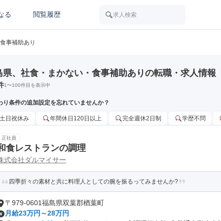
なる
閲覧履歴
求人検索
食事補助あり
島県、社食・まかない・食事補助ありの転職・求人情報
件
1
〜
100
件目を表示中
わり条件の追加設定を忘れていませんか？
土日祝休み
年間休日120日以上
完全週休2日制
学歴不問
正社員
和食レストランの調理
株式会社ダルマイサー
四季折々の素材と共に料理人としての腕を振るってみませんか?
〒979-0601福島県双葉郡楢葉町
月給23万円～28万円