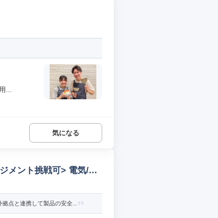
..
気になる
ジメント挑戦可> 電気/電
点と連携して製品の安全...