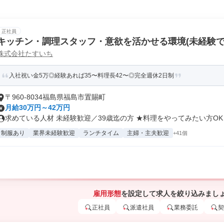
正社員
キッチン・調理スタッフ・意欲を活かせる環境(未経験でも
株式会社たすいち
入社祝い金5万◎経験あれば35〜料理長42〜◎完全週休2日制
〒960-8034福島県福島市置賜町
月給30万円～42万円
求めている人材 未経験歓迎／39歳迄の方 ★料理をやってみたい方OK！.
制服あり
業界未経験歓迎
ランチタイム
主婦・主夫歓迎
+41個
雇用形態
を設定して求人を絞り込みまし
正社員
派遣社員
業務委託
契