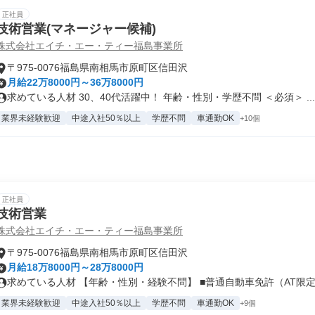
正社員
技術営業(マネージャー候補)
株式会社エイチ・エー・ティー福島事業所
〒975-0076福島県南相馬市原町区信田沢
月給22万8000円～36万8000円
求めている人材 30、40代活躍中！ 年齢・性別・学歴不問 ＜必須＞ ...
業界未経験歓迎
中途入社50％以上
学歴不問
車通勤OK
+10個
正社員
技術営業
株式会社エイチ・エー・ティー福島事業所
〒975-0076福島県南相馬市原町区信田沢
月給18万8000円～28万8000円
求めている人材 【年齢・性別・経験不問】 ■普通自動車免許（AT限定可
業界未経験歓迎
中途入社50％以上
学歴不問
車通勤OK
+9個