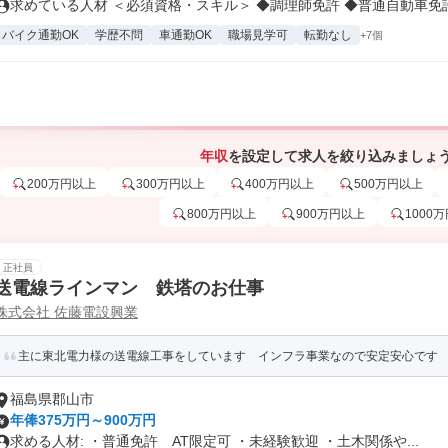
求めている人材 ＜必須資格・スキル＞ ◆調理師免許 ◆普通自動車免許（
バイク通勤OK
学歴不問
車通勤OK
職場見学可
転勤なし
+7個
年収
を設定して求人を絞り込みましょ
200万円以上
300万円以上
400万円以上
500万円以上
800万円以上
900万円以上
1000
正社員
送電線ラインマン 鉄塔のお仕事
株式会社 佐藤電設興業
主に東北電力様の送電線工事をしています インフラ事業なので安定安心です 体
福島県郡山市
年俸375万円～900万円
求める人材: ・普通免許 AT限定可 ・未経験歓迎 ・土木関係や...