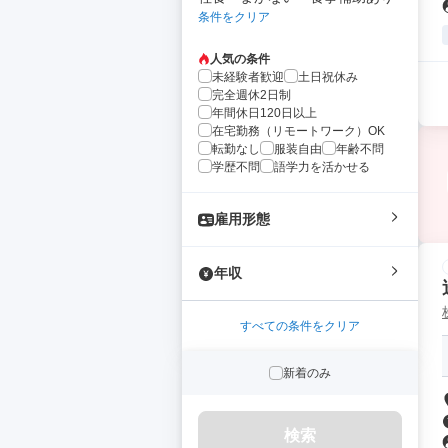
条件をクリア
人気の条件
未経験者歓迎
土日祝休み
完全週休2日制
年間休日120日以上
在宅勤務（リモートワーク）OK
転勤なし
服装自由
年齢不問
学歴不問
語学力を活かせる
雇用形態
年収
すべての条件をクリア
新着のみ
検索