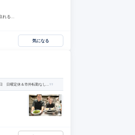
る...
気になる
 日曜定休＆市外転勤なし...