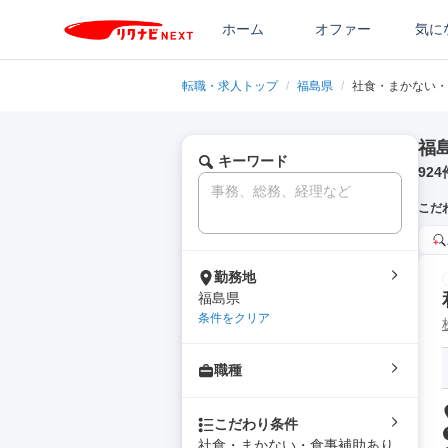
ホーム
オファー
気に
転職・求人トップ
/
福島県
/
社食・まかない・
福
キーワード
924
こだ
勤務地
福島県
条件をクリア
職種
こだわり条件
社食・まかない・食事補助あり