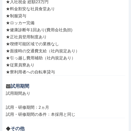
★入社祝金 総額23万円

★料金割安な社員食堂あり

★制服貸与

★ロッカー完備

★健康診断年1回あり(費用会社負担)

★正社員登用制度あり

★喫煙可能区域での業務なし

★面接時の交通費支給（社内規定あり）

★引っ越し費用補助（社内規定あり）

★従業員寮あり

★寮利用者への自転車貸与
試用期間
試用期間あり

試用・研修期間：2ヵ月

試用・研修期間の条件：本採用と同じ
その他