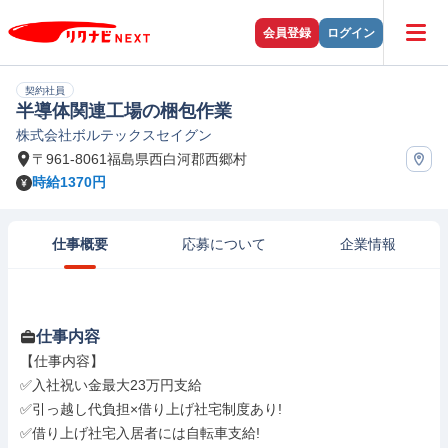
会員登録
ログイン
契約社員
半導体関連工場の梱包作業
株式会社ボルテックスセイグン
〒961-8061福島県西白河郡西郷村
時給1370円
仕事概要
応募について
企業情報
仕事内容
【仕事内容】

✅入社祝い金最大23万円支給

✅引っ越し代負担×借り上げ社宅制度あり!

✅借り上げ社宅入居者には自転車支給!
