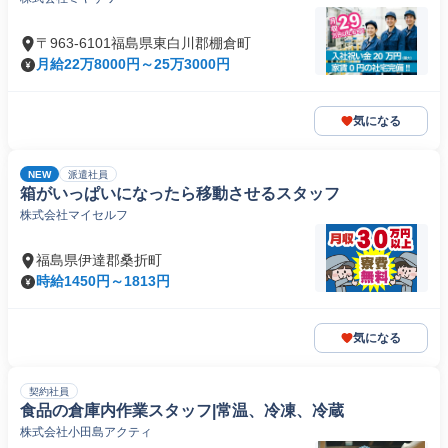
〒963-6101福島県東白川郡棚倉町
月給22万8000円～25万3000円
気になる
NEW
派遣社員
箱がいっぱいになったら移動させるスタッフ
株式会社マイセルフ
福島県伊達郡桑折町
時給1450円～1813円
気になる
契約社員
食品の倉庫内作業スタッフ|常温、冷凍、冷蔵
株式会社小田島アクティ