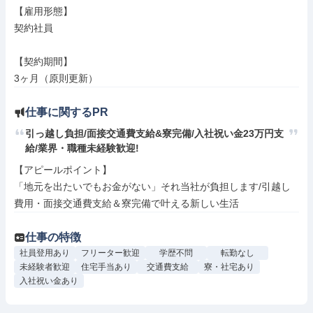
【雇用形態】

契約社員

【契約期間】

3ヶ月（原則更新）
仕事に関するPR
引っ越し負担/面接交通費支給&寮完備/入社祝い金23万円支
給/業界・職種未経験歓迎!
【アピールポイント】

「地元を出たいでもお金がない」それ当社が負担します/引越し
費用・面接交通費支給＆寮完備で叶える新しい生活
仕事の特徴
社員登用あり
フリーター歓迎
学歴不問
転勤なし
未経験者歓迎
住宅手当あり
交通費支給
寮・社宅あり
入社祝い金あり