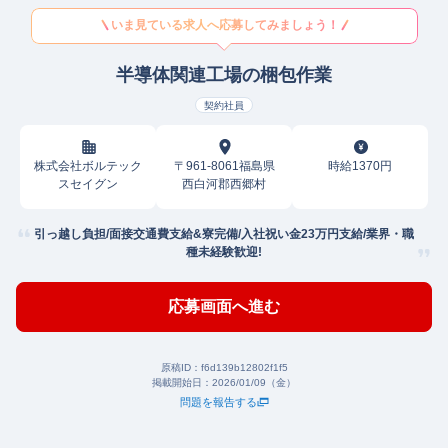
いま見ている求人へ応募してみましょう！
半導体関連工場の梱包作業
契約社員
株式会社ボルテック
〒961-8061福島県
時給1370円
スセイグン
西白河郡西郷村
引っ越し負担/面接交通費支給&寮完備/入社祝い金23万円支給/業界・職
種未経験歓迎!
応募画面へ進む
原稿ID：
f6d139b12802f1f5
掲載開始日：
2026/01/09（金）
問題を報告する