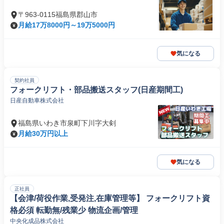
〒963-0115福島県郡山市
月給17万8000円～19万5000円
気になる
契約社員
フォークリフト・部品搬送スタッフ(日産期間工)
日産自動車株式会社
福島県いわき市泉町下川字大剣
月給30万円以上
気になる
正社員
【会津/荷役作業,受発注,在庫管理等】 フォークリフト資
格必須 転勤無/残業少 物流企画/管理
中央化成品株式会社