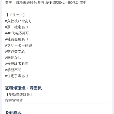
業界・職種未経験歓迎!学歴不問!20代～50代活躍中!

【メリット】

#入社祝い金あり

#寮・社宅あり

#40代も応募可

#社員登用あり

#フリーター歓迎

#交通費支給

#転勤なし

#未経験者歓迎

#学歴不問

#住宅手当あり
職場環境・雰囲気
【受動喫煙対策】

喫煙室設置
勤務地