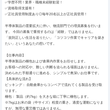
✅学歴不問！業界・職種未経験歓迎！

✅資格取得支援有！

✅正社員登用制度あり◎毎年20名以上が正社員登用！

半導体製品の需要拡大に伴い、物流部門での増員募集を行いま
す。 今回の募集で重視するのは「経験」ではありません。

「規則正しい生活を送りたい」「コツコツ作業でキャリアを築き
たい」というあなたの想いです。

【仕事内容】

半導体製品の梱包および倉庫内作業をお任せします。

お客様への対応や、難しい判断を迫られる場面はありません。

決められた手順通りに進める、シンプルで奥深いお仕事です。

【具体的な流れ】

ピッキング： 自動倉庫からコンベアで流れてくる製品を受け取
ります。

梱包： 製品（約7kg）を大きな箱に丁寧に梱包します。

※7kgはお米の袋（中サイズ）程度の重さ。適度な運動になりま
すが、無理な重労働ではありません。
