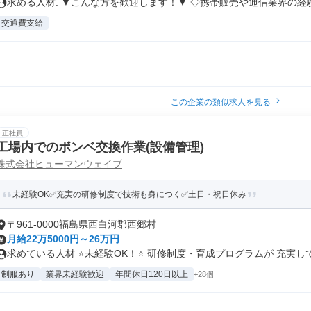
求める人材: ▼こんな方を歓迎します！▼ ◇携帯販売や通信業界の経験.
交通費支給
この企業の類似求人を見る
正社員
工場内でのボンベ交換作業(設備管理)
株式会社ヒューマンウェイブ
未経験OK✅充実の研修制度で技術も身につく✅土日・祝日休み
〒961-0000福島県西白河郡西郷村
月給22万5000円～26万円
求めている人材 ⭐未経験OK！⭐ 研修制度・育成プログラムが 充実して.
制服あり
業界未経験歓迎
年間休日120日以上
+28個