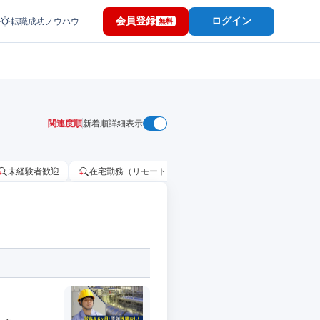
会員登録
ログイン
転職成功ノウハウ
無料
関連度順
新着順
詳細表示
未経験者歓迎
在宅勤務（リモートワーク）OK
家賃補助・住宅手当