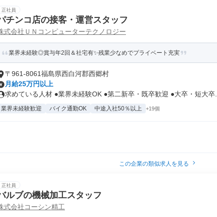
正社員
パチンコ店の接客・運営スタッフ
株式会社ＵＮコンピューターテクノロジー
業界未経験◎賞与年2回＆社宅有✨残業少なめでプライベート充実
〒961-8061福島県西白河郡西郷村
月給25万円以上
求めている人材 ●業界未経験OK ●第二新卒・既卒歓迎 ●大卒・短大卒..
業界未経験歓迎
バイク通勤OK
中途入社50％以上
+19個
この企業の類似求人を見る
正社員
バルブの機械加工スタッフ
株式会社コーシン精工