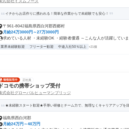
株式会社イズムフーズ
イチからお店作りに携われる！簡単な作業からで未経験でも安心！
〒961-8042福島県西白河郡西郷村
月給24万3000円～27万3000円
求めている人材 ・未経験OK ・経験者優遇 ～こんな人が活躍していま..
業界未経験歓迎
フリーター歓迎
中途入社50％以上
+21個
正社員
ドコモの携帯ショップ受付
株式会社グローバルヒューマンブリッジ
★未経験スタート歓迎★手厚い研修とチーム力で、無理なくキャリアアップを目指
福島県西白河郡
月給24万円～40万円