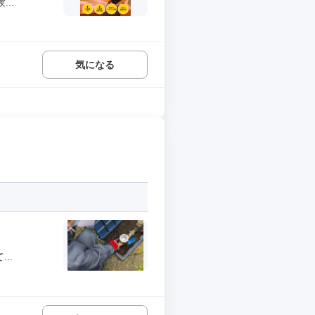
..
気になる
..