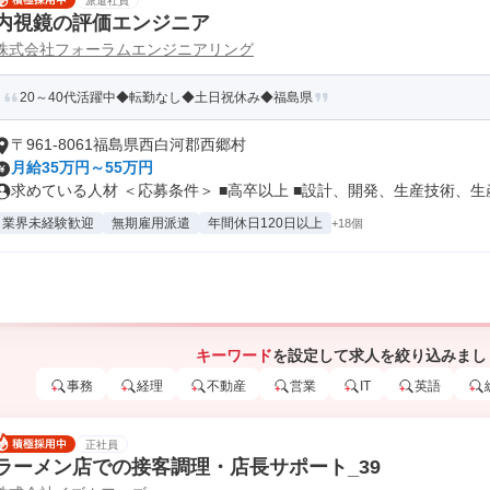
派遣社員
内視鏡の評価エンジニア
株式会社フォーラムエンジニアリング
20～40代活躍中◆転勤なし◆土日祝休み◆福島県
〒961-8061福島県西白河郡西郷村
月給35万円～55万円
求めている人材 ＜応募条件＞ ■高卒以上 ■設計、開発、生産技術、生産.
業界未経験歓迎
無期雇用派遣
年間休日120日以上
+18個
キーワード
を設定して求人を絞り込みまし
事務
経理
不動産
営業
IT
英語
正社員
ラーメン店での接客調理・店長サポート_39