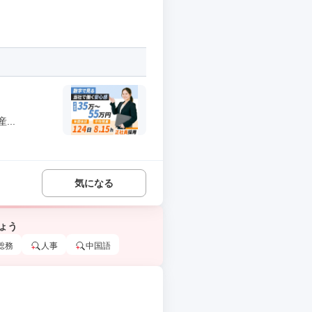
..
気になる
ょう
総務
人事
中国語