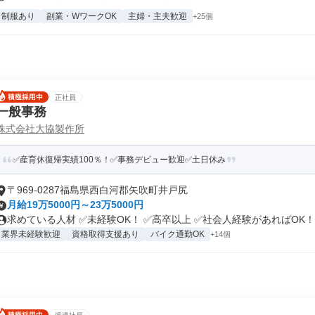
制服あり
副業・WワークOK
主婦・主夫歓迎
+25個
正社員
一般事務
株式会社大協製作所
✅産育休復帰実績100％！✅事務デビュー歓迎✅土日休み
〒969-0287福島県西白河郡矢吹町井戸尻
月給19万5000円～23万5000円
求めている人材 ✅未経験OK！ ✅高卒以上 ✅社会人経験があればOK！.
業界未経験歓迎
資格取得支援あり
バイク通勤OK
+14個