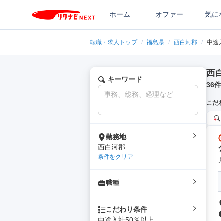
ホーム
オファー
気に
転職・求人トップ
/
福島県
/
西白河郡
/
中途
西
キーワード
36
件
こだ
勤務地
西白河郡
条件をクリア
職種
こだわり条件
中途入社50％以上