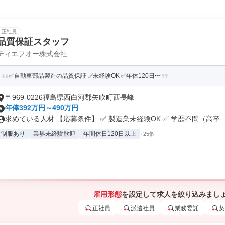
正社員
品質保証スタッフ
ティエフオー株式会社
✅自動車部品製造の品質保証 ✅未経験OK ✅年休120日〜
〒969-0226福島県西白河郡矢吹町西長峰
年俸392万円～490万円
求めている人材 【応募条件】 ✅ 製造業未経験OK ✅ 学歴不問（高卒..
制服あり
業界未経験歓迎
年間休日120日以上
+25個
雇用形態
を設定して求人を絞り込みまし
正社員
派遣社員
業務委託
契