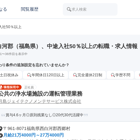
なる
閲覧履歴
求人検索
入社50％以上
白河郡（福島県）、中途入社50％以上の転職・求人情報
1
〜
36
件目を表示中
わり条件の追加設定を忘れていませんか？
土日祝休み
年間休日120日以上
完全週休2日制
学歴不問
正社員
公共の浄水場施設の運転管理業務
月島ジェイテクノメンテサービス株式会社
賞与4.6ヶ月◎原則残業なし◎20代30代活躍中
〒961-8071福島県西白河郡西郷村
月給21万4000円～27万4000円