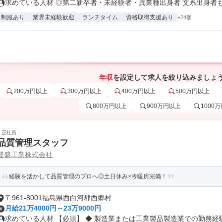
求めている人材 ◎第二新卒者・未経験者・異業種出身者 文系出身者も多
制服あり
業界未経験歓迎
ランチタイム
資格取得支援あり
+24個
年収
を設定して求人を絞り込みましょ
200万円以上
300万円以上
400万円以上
500万円以上
800万円以上
900万円以上
1000
正社員
品質管理スタッフ
豊盛工業株式会社
経験を活かして品質管理のプロへ◎土日休み×冷暖房完備！
〒961-8001福島県西白河郡西郷村
月給21万4000円～23万9000円
求めている人材 【必須】 ◆ 製造業または工業製品製造業での勤務経験 .