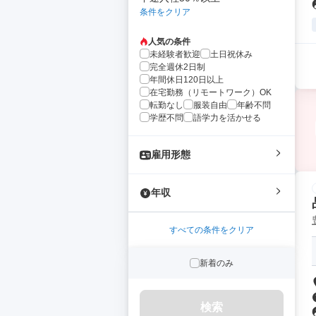
条件をクリア
人気の条件
未経験者歓迎
土日祝休み
完全週休2日制
年間休日120日以上
在宅勤務（リモートワーク）OK
転勤なし
服装自由
年齢不問
学歴不問
語学力を活かせる
雇用形態
年収
すべての条件をクリア
新着のみ
検索