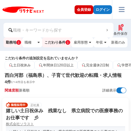
会員登録
ログイン
職種・キーワードから探す
条件保存
勤務地
職種
こだわり条件
雇用形態
年収
新着のみ
1
1
こだわり条件の追加設定を忘れていませんか？
土日祝休み
年間休日120日以上
完全週休2日制
学歴
西白河郡（福島県）、子育て世代歓迎の転職・求人情報
4
件
1
〜
4
件目を表示中
関連度順
新着順
詳細表示
正社員
嬉しい土日祝休み 残業なし 県立病院での医療事務の
お仕事です 彡
株式会社ソラスト