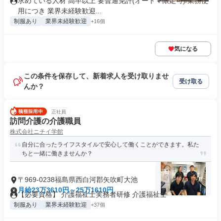
求めている人材 高卒以上 要普通免許(オートマ限定可)/業務使
用につき 業界未経験歓迎...
制服あり
業界未経験歓迎
+16個
気になる
この条件を保存して、新着求人を受け取りませ
受け取る
んか？
正社員
訪問介護の介護職員
株式会社ニチイ学館
自分に合ったライフスタイルで安心して働くことができます。私た
ちと一緒に働きませんか？
〒969-0238福島県西白河郡矢吹町大池
月給23万3610円～25万1610円
【必要資格】 介護福祉士実務者研修 介護福祉士
制服あり
業界未経験歓迎
+37個