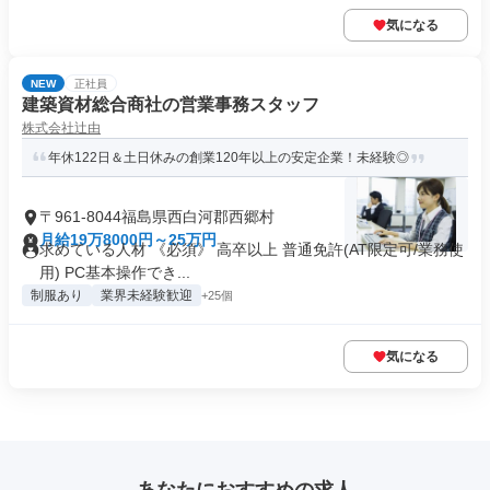
気になる
NEW
正社員
建築資材総合商社の営業事務スタッフ
株式会社辻由
年休122日＆土日休みの創業120年以上の安定企業！未経験◎
〒961-8044福島県西白河郡西郷村
月給19万8000円～25万円
求めている人材 《必須》 高卒以上 普通免許(AT限定可/業務使
用) PC基本操作でき...
制服あり
業界未経験歓迎
+25個
気になる