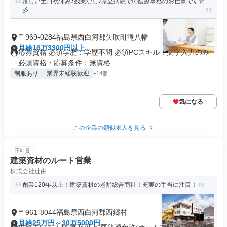
嬉しい土日祝休み♪残業なし♪県立病院での医療事務のお仕事です☆
彡
〒969-0284福島県西白河郡矢吹町滝八幡
月給16万3300円以上
応募資格 必須学歴：学歴不問 必須PCスキル：文字入力のみ
必須資格・応募条件：無資格...
制服あり
業界未経験歓迎
+14個
気になる
この企業の類似求人を見る
正社員
建築資材のルート営業
株式会社辻由
創業120年以上！建築資材の老舗総合商社！充実の手当に注目！
〒961-8044福島県西白河郡西郷村
月給25万円～30万5000円