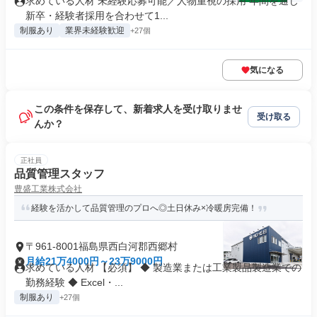
求めている人材 未経験応募可能／人物重視の採用 年間を通じ
新卒・経験者採用を合わせて1...
制服あり
業界未経験歓迎
+27個
気になる
この条件を保存して、新着求人を受け取りませ
受け取る
んか？
正社員
品質管理スタッフ
豊盛工業株式会社
経験を活かして品質管理のプロへ◎土日休み×冷暖房完備！
〒961-8001福島県西白河郡西郷村
月給21万4000円～23万9000円
求めている人材 【必須】 ◆ 製造業または工業製品製造業での
勤務経験 ◆ Excel・...
制服あり
+27個