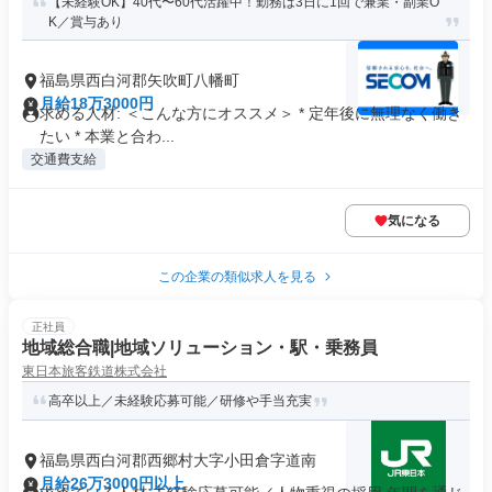
【未経験OK】40代〜60代活躍中！勤務は3日に1回で兼業・副業O
K／賞与あり
福島県西白河郡矢吹町八幡町
月給18万3000円
求める人材: ＜こんな方にオススメ＞ * 定年後に無理なく働き
たい * 本業と合わ...
交通費支給
気になる
この企業の類似求人を見る
正社員
地域総合職|地域ソリューション・駅・乗務員
東日本旅客鉄道株式会社
高卒以上／未経験応募可能／研修や手当充実
福島県西白河郡西郷村大字小田倉字道南
月給26万3000円以上