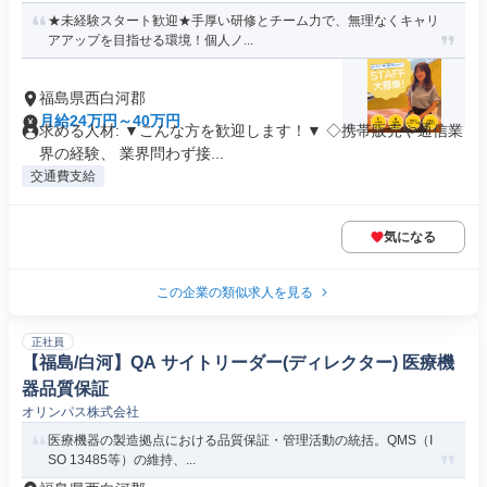
★未経験スタート歓迎★手厚い研修とチーム力で、無理なくキャリ
アアップを目指せる環境！個人ノ...
福島県西白河郡
月給24万円～40万円
求める人材: ▼こんな方を歓迎します！▼ ◇携帯販売や通信業
界の経験、 業界問わず接...
交通費支給
気になる
この企業の類似求人を見る
正社員
【福島/白河】QA サイトリーダー(ディレクター) 医療機
器品質保証
オリンパス株式会社
医療機器の製造拠点における品質保証・管理活動の統括。QMS（I
SO 13485等）の維持、...