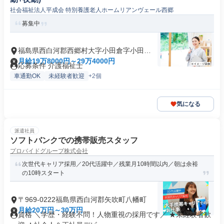
社会福祉法人平成会 特別養護老人ホームリアンヴェール西郷
募集中
福島県西白河郡西郷村大字小田倉字小田倉
原
月給19万8000円～29万4000円
応募条件 介護福祉士
車通勤OK
未経験者歓迎
+2個
気になる
派遣社員
ソフトバンクでの携帯販売スタッフ
プロバイドグループ株式会社
次世代キャリア採用／20代活躍中／残業月10時間以内／朝は余裕
の10時スタート
〒969-0222福島県西白河郡矢吹町八幡町
月給20万円～30万円
資格 ＼学歴・経験不問！人物重視の採用です／ ★未経験者歓