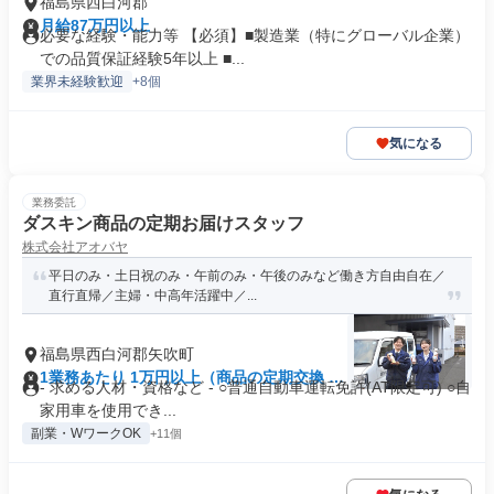
福島県西白河郡
月給87万円以上
必要な経験・能力等 【必須】■製造業（特にグローバル企業）
での品質保証経験5年以上 ■...
業界未経験歓迎
+8個
気になる
業務委託
ダスキン商品の定期お届けスタッフ
株式会社アオバヤ
平日のみ・土日祝のみ・午前のみ・午後のみなど働き方自由自在／
直行直帰／主婦・中高年活躍中／...
福島県西白河郡矢吹町
1業務あたり 1万円以上（商品の定期交換 -1
- 求める人材・資格など - ○普通自動車運転免許(AT限定可) ○自
分）
家用車を使用でき...
副業・WワークOK
+11個