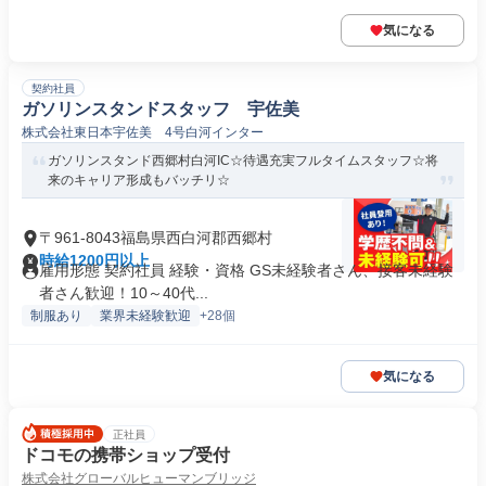
気になる
契約社員
ガソリンスタンドスタッフ 宇佐美
株式会社東日本宇佐美 4号白河インター
ガソリンスタンド西郷村白河IC☆待遇充実フルタイムスタッフ☆将
来のキャリア形成もバッチリ☆
〒961-8043福島県西白河郡西郷村
時給1200円以上
雇用形態 契約社員 経験・資格 GS未経験者さん、接客未経験
者さん歓迎！10～40代...
制服あり
業界未経験歓迎
+28個
気になる
正社員
ドコモの携帯ショップ受付
株式会社グローバルヒューマンブリッジ