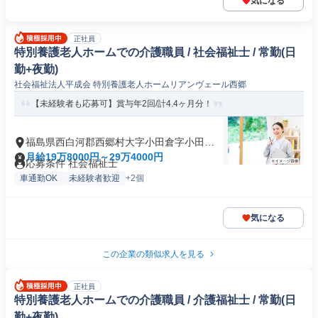
気になる
正社員
特別養護老人ホームでの介護職員 / 社会福祉士 / 常勤(日
勤+夜勤)
社会福祉法人平成会 特別養護老人ホームリアンヴェール西郷
【未経験者も応募可】賞与年2回/計4.4ヶ月分！
福島県西白河郡西郷村大字小田倉字小田倉
原
月給19万8000円～29万4000円
応募条件 社会福祉士
車通勤OK
未経験者歓迎
+2個
気になる
この企業の類似求人を見る
正社員
特別養護老人ホームでの介護職員 / 介護福祉士 / 常勤(日
勤+夜勤)