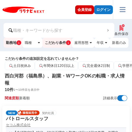
会員登録
ログイン
職種・キーワードから探す
条件保存
勤務地
職種
こだわり条件
雇用形態
年収
新着のみ
1
1
こだわり条件の追加設定を忘れていませんか？
土日祝休み
年間休日120日以上
完全週休2日制
学歴
西白河郡（福島県）、副業・WワークOKの転職・求人情
報
10
件
1
〜
10
件目を表示中
関連度順
新着順
詳細表示
NEW
契約社員
パトロールスタッフ
セコム株式会社