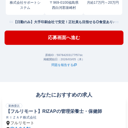
株式会社サポートシ
〒969-0100福島県
月給17万円～20万円
ステム
西白河郡泉崎村
【日勤のみ】大手印刷会社で安定！正社員も目指せる◎食堂あり♪
応募画面へ進む
原稿ID：
59784203177f57dc
掲載開始日：
2026/03/05（木）
問題を報告する
あなたにおすすめの求人
業務委託
【フルリモート】RIZAPの管理栄養士・保健師
ＲＩＺＡＰ株式会社
フルリモート