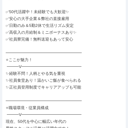
✅50代活躍中！未経験でも大歓迎✨

✅安心の大手企業＆弊社の直接雇用

✅日勤のみ＆5勤2休で生活リズム安定

✅高収入の月給制＆ミニボーナスあり✨

✅社員寮完備！無料送迎もあって安心

━━━━━━━━━━━━━━━━━━━

⭐ここが魅力！

 ━━━V━━━━━━━━━━━━━━━

✨経験不問！人柄とやる気を重視

✨社員食堂あり！温かいご飯が食べられる

✨正社員登用制度でキャリアアップも可能

━━━━━━━━━━━━━━━━━━━

⭐職場環境・従業員構成

 ━━━V━━━━━━━━━━━━━━━

現在、50代を中心に幅広い年代の
