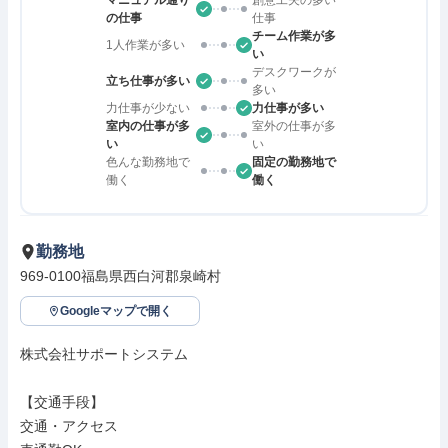
マニュアル通り
創意工夫の多い
の仕事
仕事
チーム作業が多
1人作業が多い
い
デスクワークが
立ち仕事が多い
多い
力仕事が少ない
力仕事が多い
室内の仕事が多
室外の仕事が多
い
い
色んな勤務地で
固定の勤務地で
働く
働く
勤務地
969-0100福島県西白河郡泉崎村
Googleマップで開く
株式会社サポートシステム

【交通手段】

交通・アクセス
