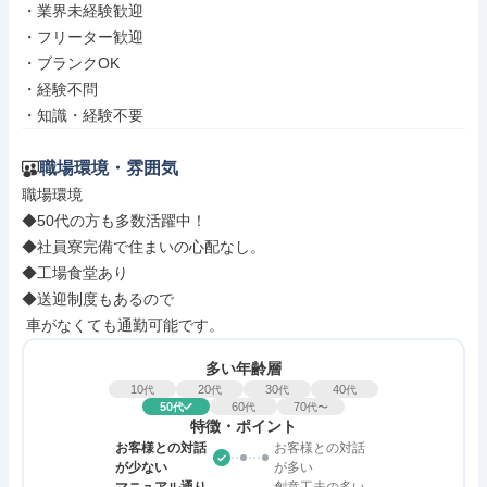
・業界未経験歓迎

・フリーター歓迎

・ブランクOK

・経験不問

・知識・経験不要
職場環境・雰囲気
職場環境

◆50代の方も多数活躍中！

◆社員寮完備で住まいの心配なし。

◆工場食堂あり

◆送迎制度もあるので

 車がなくても通勤可能です。
多い年齢層
10
20
30
40
代
代
代
代
50
60
70
代
代
代〜
特徴・ポイント
お客様との対話
お客様との対話
が少ない
が多い