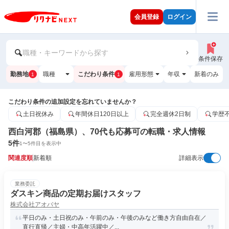
会員登録
ログイン
職種・キーワードから探す
条件保存
勤務地
職種
こだわり条件
雇用形態
年収
新着のみ
1
1
こだわり条件の追加設定を忘れていませんか？
土日祝休み
年間休日120日以上
完全週休2日制
学歴
西白河郡（福島県）、70代も応募可の転職・求人情報
5
件
1
〜
5
件目を表示中
関連度順
新着順
詳細表示
業務委託
ダスキン商品の定期お届けスタッフ
株式会社アオバヤ
平日のみ・土日祝のみ・午前のみ・午後のみなど働き方自由自在／
直行直帰／主婦・中高年活躍中／...