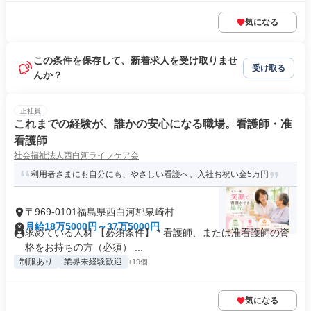
気になる
この条件を保存して、新着求人を受け取りませ
受け取る
んか？
正社員
これまでの経験が、誰かの安心になる職場。看護師・准
看護師
社会福祉法人西白河ライフケア会
利用者さまにも自分にも、やさしい看護へ。入社お祝い金5万円
〒969-0101福島県西白河郡泉崎村
月給18万5000円～37万5000円
求めている人材 【必須条件】 * 看護師、または准看護師の資
格をお持ちの方（必須） ...
制服あり
業界未経験歓迎
+19個
気になる