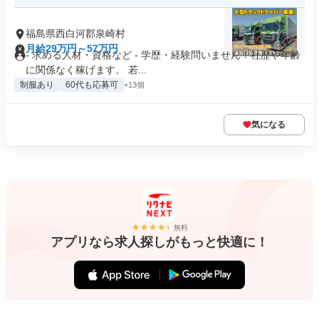
福島県西白河郡泉崎村
月給29万円～57万円
- 求める人材・資格など - 学歴・経験問いません！社歴や年齢
に関係なく稼げます。 若...
制服あり
60代も応募可
+13個
気になる
無料
アプリなら求人探しがもっと快適に！