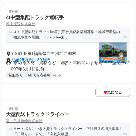
正社員
4t中型集配トラック運転手
郡山運送株式会社
４ｔ中型集配トラック運転手(正社員)2名増員募集！地域密着型の
物流事業を展開。ドライバ―未...
〒961-8061福島県西白河郡西郷村
月給25万円～30万円
- 求める人材・資格など - 経験・年齢問いません ＊中型免許(2
007年6月1日以前...
制服あり
60代も応募可
+13個
気になる
正社員
大型配送トラックドライバー
東北日貨運輸株式会社
ルート拡大につき大型トラックドライバー 正社員３名増員募集！
「日帰りルートで」「高収入希望...