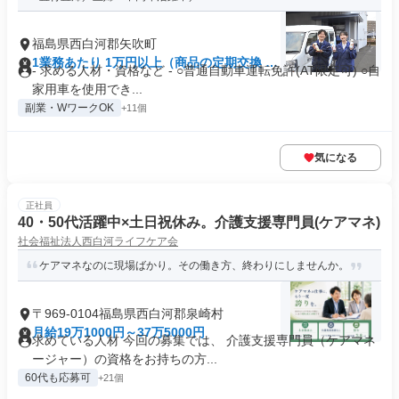
福島県西白河郡矢吹町
1業務あたり 1万円以上（商品の定期交換 -1
- 求める人材・資格など - ○普通自動車運転免許(AT限定可) ○自
分）
家用車を使用でき...
副業・WワークOK
+11個
気になる
正社員
40・50代活躍中×土日祝休み。介護支援専門員(ケアマネ)
社会福祉法人西白河ライフケア会
ケアマネなのに現場ばかり。その働き方、終わりにしませんか。
〒969-0104福島県西白河郡泉崎村
月給19万1000円～37万5000円
求めている人材 今回の募集では、 介護支援専門員（ケアマネ
ージャー）の資格をお持ちの方...
60代も応募可
+21個