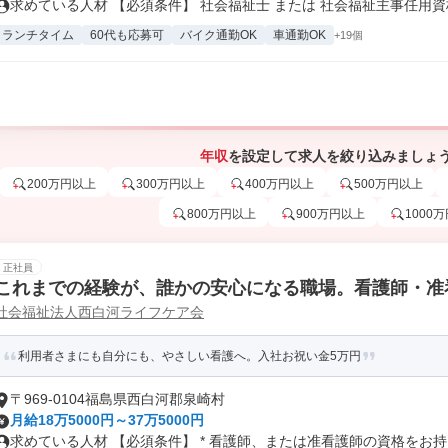
求めている人材 【必須条件】 社会福祉士 または 社会福祉主事任用資格.
ランチタイム
60代も応募可
バイク通勤OK
車通勤OK
+19個
年収
を設定して求人を絞り込みましょ
200万円以上
300万円以上
400万円以上
500万円以上
800万円以上
900万円以上
1000
正社員
これまでの経験が、誰かの安心になる職場。看護師・准
社会福祉法人西白河ライフケア会
利用者さまにも自分にも、やさしい看護へ。入社お祝い金5万円
〒969-0104福島県西白河郡泉崎村
月給18万5000円～37万5000円
求めている人材 【必須条件】 * 看護師、または准看護師の資格をお持ち