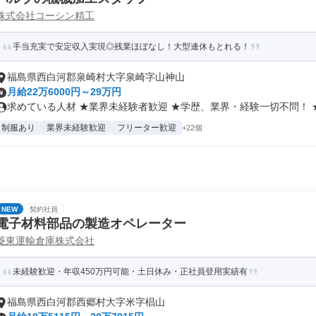
株式会社コーシン精工
手当充実で安定収入実現◎残業ほぼなし！大型連休もとれる！
福島県西白河郡泉崎村大字泉崎字山神山
月給22万6000円～29万円
求めている人材 ★業界未経験者歓迎 ★学歴、業界・経験一切不問！ ★も
制服あり
業界未経験歓迎
フリーター歓迎
+22個
NEW
契約社員
電子材料部品の製造オペレーター
菱東運輸倉庫株式会社
未経験歓迎・年収450万円可能・土日休み・正社員登用実績有
福島県西白河郡西郷村大字米字椙山