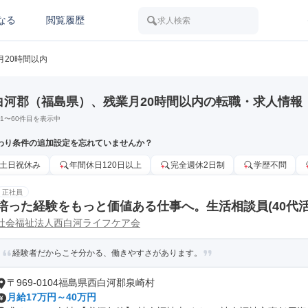
なる
閲覧履歴
求人検索
月20時間以内
白河郡（福島県）、残業月20時間以内の転職・求人情報
1
〜
60
件目を表示中
わり条件の追加設定を忘れていませんか？
土日祝休み
年間休日120日以上
完全週休2日制
学歴不問
正社員
培った経験をもっと価値ある仕事へ。生活相談員(40代活
社会福祉法人西白河ライフケア会
経験者だからこそ分かる、働きやすさがあります。
〒969-0104福島県西白河郡泉崎村
月給17万円～40万円