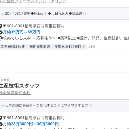
株式会社フォーラムエンジニアリング
20～40代活躍中◆転勤なし◆土日祝休み◆福島県
〒961-8061福島県西白河郡西郷村
月給35万円～55万円
求めている人材 ＜応募条件＞ ■高卒以上 ■設計、開発、生産技術、生産.
業界未経験歓迎
無期雇用派遣
年間休日120日以上
+18個
正社員
生産技術スタッフ
日本伸管株式会社
日常の課題を改善・自動化することにワクワクする方
〒961-8061福島県西白河郡西郷村
月給23万3000円～36万6000円