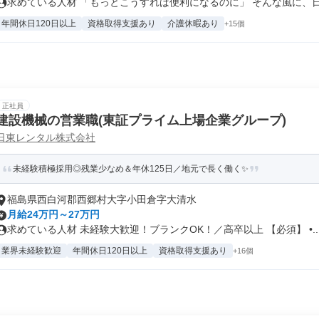
求めている人材 「もっとこうすれば便利になるのに」 そんな風に、日常
年間休日120日以上
資格取得支援あり
介護休暇あり
+15個
正社員
建設機械の営業職(東証プライム上場企業グループ)
日東レンタル株式会社
未経験積極採用◎残業少なめ＆年休125日／地元で長く働く✨
福島県西白河郡西郷村大字小田倉字大清水
月給24万円～27万円
求めている人材 未経験大歓迎！ブランクOK！／高卒以上 【必須】 •..
業界未経験歓迎
年間休日120日以上
資格取得支援あり
+16個