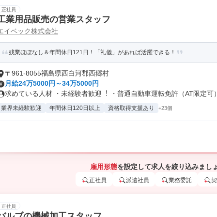
正社員
工業用品販売の営業スタッフ
エイベック株式会社
残業ほぼなし＆年間休日121日！「礼儀」があれば活躍できる！
〒961-8055福島県西白河郡西郷村
月給24万5000円～34万5000円
求めている人材 ・未経験者歓迎︕ ・普通自動車運転免許（AT限定可）※
業界未経験歓迎
年間休日120日以上
資格取得支援あり
+23個
雇用形態
を設定して求人を絞り込みまし
正社員
派遣社員
業務委託
契
正社員
バルブの機械加工スタッフ