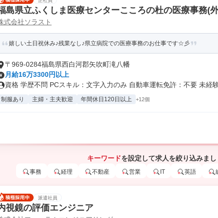
正社員
福島県立ふくしま医療センターこころの杜の医療事務(外
株式会社ソラスト
嬉しい土日祝休み♪残業なし♪県立病院での医療事務のお仕事です☆彡
〒969-0284福島県西白河郡矢吹町滝八幡
月給16万3300円以上
資格 学歴不問 PCスキル：文字入力のみ 自動車運転免許：不要 未経験.
制服あり
主婦・主夫歓迎
年間休日120日以上
+12個
キーワード
を設定して求人を絞り込みまし
事務
経理
不動産
営業
IT
英語
派遣社員
内視鏡の評価エンジニア