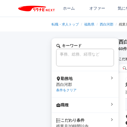
ホーム
オファー
気に
転職・求人トップ
/
福島県
/
西白河郡
/
残業
西
キーワード
60
件
こだ
勤務地
西白河郡
条件をクリア
職種
こだわり条件
残業月20時間以内