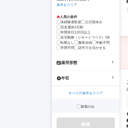
条件をクリア
人気の条件
未経験者歓迎
土日祝休み
完全週休2日制
年間休日120日以上
在宅勤務（リモートワーク）OK
転勤なし
服装自由
年齢不問
学歴不問
語学力を活かせる
雇用形態
年収
すべての条件をクリア
新着のみ
検索