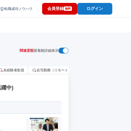
会員登録
ログイン
転職成功ノウハウ
無料
関連度順
新着順
詳細表示
未経験者歓迎
在宅勤務（リモートワーク）OK
家賃補助・住宅手当
躍中)