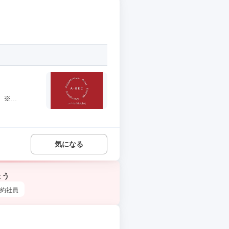
...
気になる
ょう
約社員