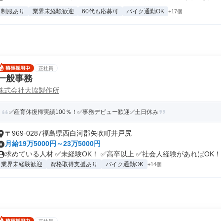
制服あり
業界未経験歓迎
60代も応募可
バイク通勤OK
+17個
正社員
一般事務
株式会社大協製作所
✅産育休復帰実績100％！✅事務デビュー歓迎✅土日休み
〒969-0287福島県西白河郡矢吹町井戸尻
月給19万5000円～23万5000円
求めている人材 ✅未経験OK！ ✅高卒以上 ✅社会人経験があればOK！.
業界未経験歓迎
資格取得支援あり
バイク通勤OK
+14個