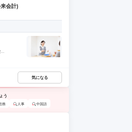
来会計)
..
気になる
ょう
総務
人事
中国語