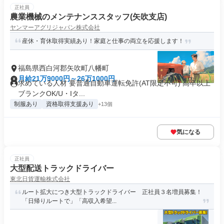
正社員
農業機械のメンテナンススタッフ(矢吹支店)
ヤンマーアグリジャパン株式会社
産休・育休取得実績あり！家庭と仕事の両立を応援します！
福島県西白河郡矢吹町八幡町
月給21万9000円～26万1000円
求めている人材 要普通自動車運転免許(AT限定不可) 高卒以上
ブランクOK/U・Iタ...
制服あり
資格取得支援あり
+13個
気になる
正社員
大型配送トラックドライバー
東北日貨運輸株式会社
ルート拡大につき大型トラックドライバー 正社員３名増員募集！
「日帰りルートで」「高収入希望...