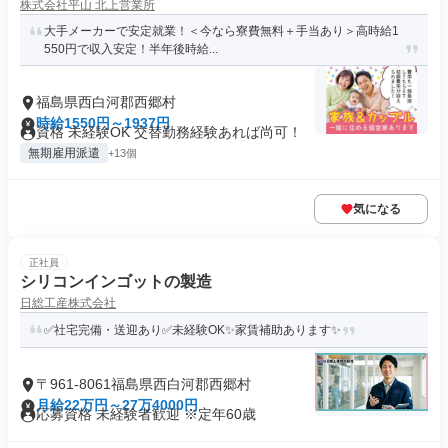
株式会社平山 北上営業所
大手メーカーで安定就業！＜今なら寮費無料＋手当あり＞高時給1
550円で収入安定！半年後時給...
福島県西白河郡西郷村
時給1550円～1937円
資格 未経験OK 交替勤務経験あれば尚可！
無期雇用派遣
+13個
気になる
正社員
シリコンインゴットの製造
日総工産株式会社
✅社宅完備・送迎あり✅未経験OK✨家賃補助あります✨
〒961-8061福島県西白河郡西郷村
月給22万円～27万4000円
応募資格 未経験者歓迎 ※定年60歳