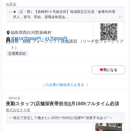
㈱昇栄
★（正・限）【泉崎村/４号線近郊】地域限定正社員「倉庫内作業
求人」賞与、昇給、退職金制度あ...
福島県西白河郡泉崎村
月給18万5000円～21万8500円
資格・経験 フォークリフト技能講習 （リーチ型フォークリフ
ト）
交通費支給
気になる
この企業の類似求人を見る
契約社員
夜勤スタッフ(店舗深夜帯担当)|月160hフルタイム必須
株式会社すき家
地元で安定して働きたい20代〜50代が活躍中*深夜手当あり*