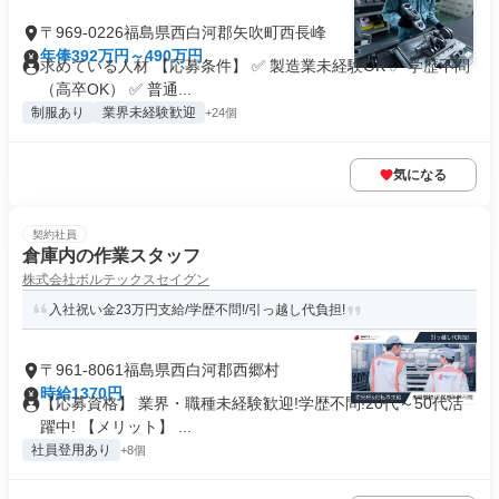
〒969-0226福島県西白河郡矢吹町西長峰
年俸392万円～490万円
求めている人材 【応募条件】 ✅ 製造業未経験OK ✅ 学歴不問
（高卒OK） ✅ 普通...
制服あり
業界未経験歓迎
+24個
気になる
契約社員
倉庫内の作業スタッフ
株式会社ボルテックスセイグン
入社祝い金23万円支給/学歴不問!/引っ越し代負担!
〒961-8061福島県西白河郡西郷村
時給1370円
【応募資格】 業界・職種未経験歓迎!学歴不問!20代～50代活
躍中! 【メリット】 ...
社員登用あり
+8個