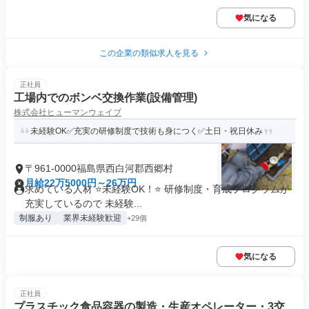
気になる
この企業の類似求人を見る
正社員
工場内でのボンベ交換作業(設備管理)
株式会社ヒューマンウェイブ
未経験OK✅充実の研修制度で技術も身につく✅土日・祝日休み
〒961-0000福島県西白河郡西郷村
月給22万5000円～26万円
求めている人材 ⭐未経験OK！⭐ 研修制度・育成プログラムが
充実しているので 未経験...
制服あり
業界未経験歓迎
+29個
気になる
正社員
プラスチック⾷品容器の製造・生産オペレーター・3交