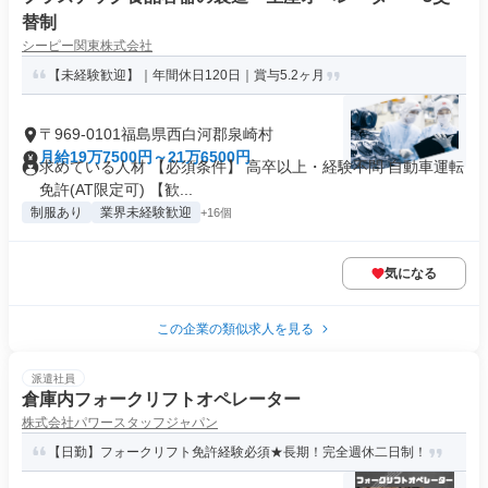
替制
シーピー関東株式会社
【未経験歓迎】｜年間休日120日｜賞与5.2ヶ月
〒969-0101福島県西白河郡泉崎村
月給19万7500円～21万6500円
求めている人材 【必須条件】 ⾼卒以上・経験不問 ⾃動⾞運転
免許(AT限定可) 【歓...
制服あり
業界未経験歓迎
+16個
気になる
この企業の類似求人を見る
派遣社員
倉庫内フォークリフトオペレーター
株式会社パワースタッフジャパン
【日勤】フォークリフト免許経験必須★長期！完全週休二日制！