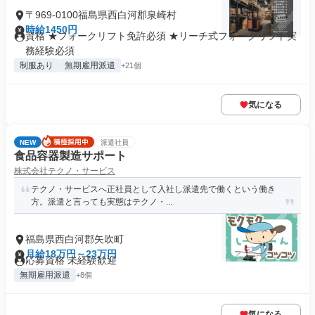
〒969-0100福島県西白河郡泉崎村
時給1450円
資格 ★フォークリフト免許必須 ★リーチ式フォークリフト実
務経験必須
制服あり
無期雇用派遣
+21個
気になる
NEW
派遣社員
食品容器製造サポート
株式会社テクノ・サービス
テクノ・サービスへ正社員として入社し派遣先で働くという働き
方。派遣と言っても実態はテクノ・...
福島県西白河郡矢吹町
月給18万円～23万円
応募資格 未経験歓迎
無期雇用派遣
+8個
気になる