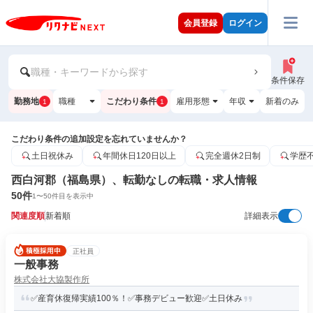
会員登録
ログイン
職種・キーワードから探す
条件保存
勤務地
職種
こだわり条件
雇用形態
年収
新着のみ
1
1
こだわり条件の追加設定を忘れていませんか？
土日祝休み
年間休日120日以上
完全週休2日制
学歴
西白河郡（福島県）、転勤なしの転職・求人情報
50
件
1
〜
50
件目を表示中
関連度順
新着順
詳細表示
正社員
一般事務
株式会社大協製作所
✅産育休復帰実績100％！✅事務デビュー歓迎✅土日休み