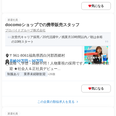
気になる
派遣社員
docomoショップでの携帯販売スタッフ
プロバイドグループ株式会社
次世代キャリア採用／20代活躍中／残業月10時間以内／朝は余裕
の10時スタート
〒961-8061福島県西白河郡西郷村
月給20万円～30万円
資格 ＼学歴・経験不問！人物重視の採用です／ ★未経験者歓
迎 ★社会人＆正社員デビュー...
制服あり
業界未経験歓迎
+26個
気になる
この企業の類似求人を見る
派遣社員