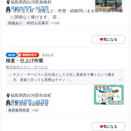
福島県西白河郡泉崎村
月給29万円～57万円
- 求める人材・資格など - 学歴・経験問いません！社歴や年齢
に関係なく稼げます。 若...
制服あり
60代も応募可
+13個
気になる
NEW
派遣社員
検査・仕上げ作業
株式会社テクノ・サービス
テクノ・サービスへ正社員として入社し派遣先で働くという働き
方。派遣と言っても実態はテクノ・...
福島県西白河郡矢吹町
月給18万円～23万円
応募資格 未経験歓迎
無期雇用派遣
+8個
気になる