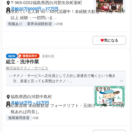
〒969-0202福島県西白河郡矢吹町新町
月給20万6000円～27万円
求めている人材 40～50代活躍中！未経験大歓迎！ 学歴：高卒
以上 経験：一切問いま...
制服あり
業界未経験歓迎
+28個
気になる
NEW
派遣社員
組立・洗浄作業
株式会社テクノ・サービス
テクノ・サービスへ正社員として入社し派遣先で働くという働き
方。派遣と言っても実態はテクノ・...
福島県西白河郡中島村
月給18万円～23万円
応募資格 未経験歓迎 フォークリフト・玉掛け・クレーンの資
格あれば尚良し
無期雇用派遣
+8個