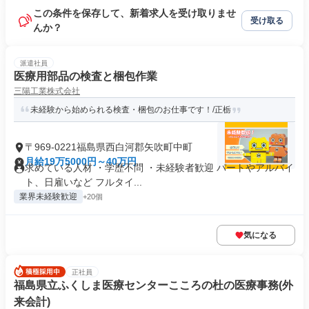
この条件を保存して、新着求人を受け取りませ
受け取る
んか？
派遣社員
医療用部品の検査と梱包作業
三陽工業株式会社
未経験から始められる検査・梱包のお仕事です！/正栃
〒969-0221福島県西白河郡矢吹町中町
月給19万5000円～40万円
求めている人材 ・学歴不問 ・未経験者歓迎 パートやアルバイ
ト、日雇いなど フルタイ...
業界未経験歓迎
+20個
気になる
正社員
福島県立ふくしま医療センターこころの杜の医療事務(外
来会計)