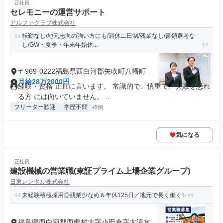
正社員
セレモニーの運営サポート
アルファクラブ株式会社
転勤なし/地元志向の強い方にも/週休二日制/残業なし/書類選考な
し/GW・夏季・年末年始休...
〒969-0222福島県西白河郡矢吹町八幡町
月給28万2000円
経験・資格 正直に言います。 常識的で、慎重で、失敗を恐れ
る方 には向いていません。 ...
フリーター歓迎
学歴不問
+5個
気になる
正社員
建設機械の営業職(東証プライム上場企業グループ)
日東レンタル株式会社
未経験積極採用◎残業少なめ＆年休125日／地元で長く働く✨
福島県西白河郡西郷村大字小田倉字大清水