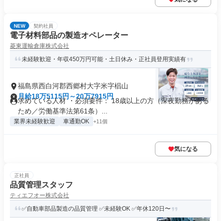
NEW
契約社員
電子材料部品の製造オペレーター
菱東運輸倉庫株式会社
未経験歓迎・年収450万円可能・土日休み・正社員登用実績有
福島県西白河郡西郷村大字米字椙山
月給18万5115円～20万7915円
求めている人材 ・必須要件： 18歳以上の方（深夜勤務がある
ため／労働基準法第61条）...
業界未経験歓迎
車通勤OK
+11個
気になる
正社員
品質管理スタッフ
ティエフオー株式会社
✅自動車部品製造の品質管理 ✅未経験OK ✅年休120日〜