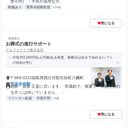
歴不問） ・手先が器用な方...
制服あり
業界未経験歓迎
+24個
気になる
業務委託
お葬式の進行サポート
アルファクラブ株式会社
月収355,000円以上可能/ある程度、勤務日は自分で決める/シフト
の自由が利く
〒969-0222福島県西白河郡矢吹町八幡町
完全歩合制
経験・資格 正直に言います。 常識的で、慎重で、失敗を恐れ
る方 には向いていません。 ...
フリーター歓迎
学歴不問
+3個
気になる