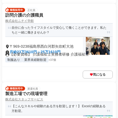
正社員
訪問介護の介護職員
株式会社ニチイ学館
自分に合ったライフスタイルで安心して働くことができます。私た
ちと一緒に働きませんか？
〒969-0238福島県西白河郡矢吹町大池
月給23万3610円～25万1610円
【必要資格】 介護福祉士実務者研修 介護福祉士
制服あり
業界未経験歓迎
+37個
気になる
派遣社員
製造工場での現場管理
株式会社スタッフサービス
【こんなスキルや経験のある方を歓迎します！】 Excelの経験ある
方歓迎。