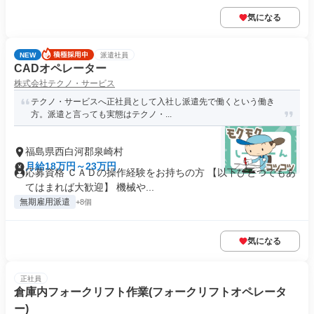
気になる
NEW
派遣社員
CADオペレーター
株式会社テクノ・サービス
テクノ・サービスへ正社員として入社し派遣先で働くという働き
方。派遣と言っても実態はテクノ・...
福島県西白河郡泉崎村
月給18万円～23万円
応募資格 ＣＡＤの操作経験をお持ちの方 【以下ひとつでもあ
てはまれば大歓迎】 機械や...
無期雇用派遣
+8個
気になる
正社員
倉庫内フォークリフト作業(フォークリフトオペレータ
ー)