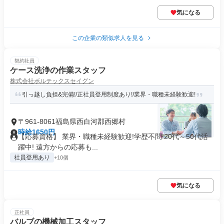
気になる
この企業の類似求人を見る
契約社員
ケース洗浄の作業スタッフ
株式会社ボルテックスセイグン
引っ越し負担&完備!/正社員登用制度あり!/業界・職種未経験歓迎!
〒961-8061福島県西白河郡西郷村
時給1650円
【応募資格】 業界・職種未経験歓迎!学歴不問!20代～50代活
躍中! 遠方からの応募も...
社員登用あり
+10個
気になる
正社員
バルブの機械加工スタッフ