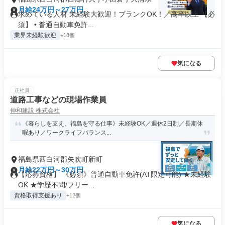
月給24万円～27万円
求めている人材 未経験大歓迎！ブランクOK！／高卒以上 【必
須】 • 普通自動車免許...
業界未経験歓迎
+18個
気になる
正社員
道路工事などの現場作業員
伸和建設 株式会社
《暮らしを支え、福島を守る仕事》未経験OK／週休2日制／長期休
暇あり／ワークライフバランス...
福島県西白河郡矢吹町新町
月給22万円～30万円
【応募資格】 《必須》普通自動車免許(AT限定可能) ★未経験
OK ★学歴不問/フリー...
資格取得支援あり
+12個
気になる