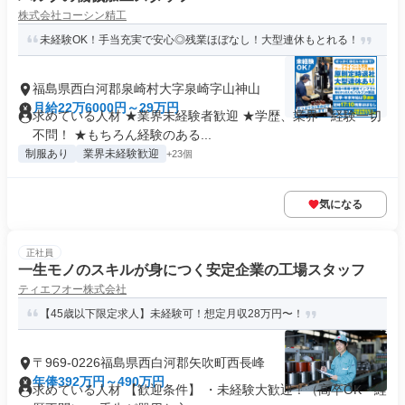
株式会社コーシン精工
未経験OK！手当充実で安心◎残業ほぼなし！大型連休もとれる！
福島県西白河郡泉崎村大字泉崎字山神山
月給22万6000円～29万円
求めている人材 ★業界未経験者歓迎 ★学歴、業界・経験一切
不問！ ★もちろん経験のある...
制服あり
業界未経験歓迎
+23個
気になる
正社員
一生モノのスキルが身につく安定企業の工場スタッフ
ティエフオー株式会社
【45歳以下限定求人】未経験可！想定月収28万円〜！
〒969-0226福島県西白河郡矢吹町西長峰
年俸392万円～490万円
求めている人材 【歓迎条件】 ・未経験大歓迎！（高卒OK・経