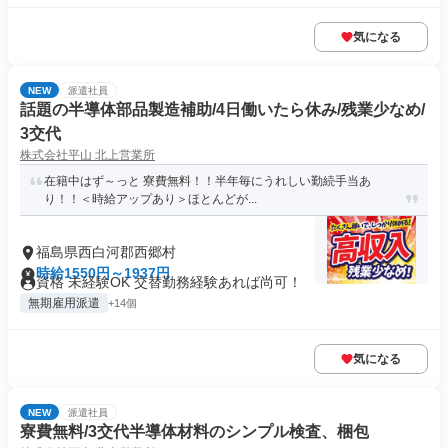
気になる
NEW
派遣社員
話題の半導体部品製造補助/4日働いたら休み/残業少なめ/
3交代
株式会社平山 北上営業所
在籍中はず～っと 寮費無料！！半年毎にうれしい勤続手当あ
り！！＜時給アップあり＞ほとんどが...
福島県西白河郡西郷村
時給1550円～1937円
資格 未経験OK 交替勤務経験あれば尚可！
無期雇用派遣
+14個
気になる
NEW
派遣社員
寮費無料/3交代半導体材料のシンプル検査、梱包