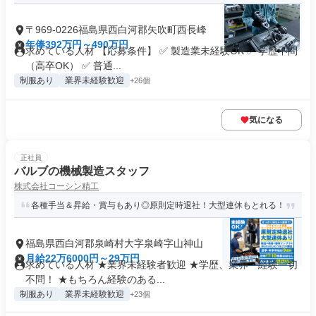
〒969-0226福島県西白河郡矢吹町西長峰
年俸392万円～490万円
求めている人材 【応募条件】 ✅ 製造業未経験OK ✅ 学歴不問
（高卒OK） ✅ 普通...
制服あり
業界未経験歓迎
+26個
気になる
正社員
バルブの機械製造スタッフ
株式会社コーシン精工
各種手当＆昇給・賞与もあり◎原則定時退社！大型連休もとれる！
福島県西白河郡泉崎村大字泉崎字山神山
月給22万6000円～29万円
求めている人材 ★業界未経験者歓迎 ★学歴、業界・経験一切
不問！ ★もちろん経験のある...
制服あり
業界未経験歓迎
+23個