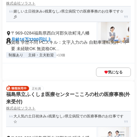
株式会社ソラスト
嬉しい土日祝休み♪残業なし♪県立病院での医療事務のお仕事です☆
彡
〒969-0284福島県西白河郡矢吹町滝八幡
月給16万3300円以上
資格 学歴不問 PCスキル：文字入力のみ 自動車運転免許：不
要 未経験OK 無資格OK...
制服あり
主婦・主夫歓迎
+13個
気になる
正社員
福島県立ふくしま医療センターこころの杜の医療事務(外
来受付)
株式会社ソラスト
大人気の土日祝休み♪残業なし♪県立病院での医療事務のお仕事です
☆