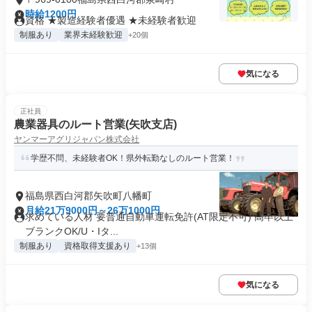
時給1200円
資格 ★製造経験者優遇 ★未経験者歓迎
制服あり
業界未経験歓迎
+20個
気になる
正社員
農業器具のルート営業(矢吹支店)
ヤンマーアグリジャパン株式会社
学歴不問、未経験者OK！県外転勤なしのルート営業！
福島県西白河郡矢吹町八幡町
月給21万9000円～26万1000円
求めている人材 要普通自動車運転免許(AT限定不可) 高卒以上
ブランクOK/U・Iタ...
制服あり
資格取得支援あり
+13個
気になる