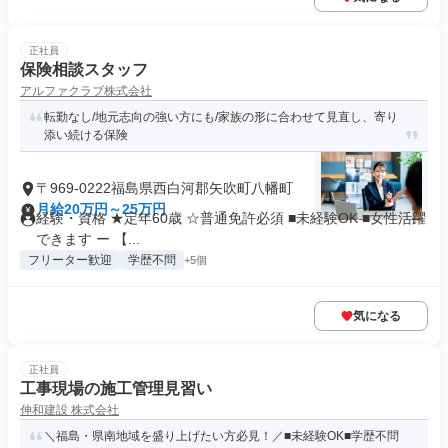
正社員
保険相談スタッフ
アルファクラブ株式会社
転勤なし/地元志向の強い方にも/家族の形に合わせて見直し、寄り
添い続ける保険
〒969-0222福島県西白河郡矢吹町八幡町
月給20万円～25万円
経験・資格 ★定年60歳 ☆普通免許必須 ■未経験OK ■女性活躍
できます ー 【...
フリーター歓迎
学歴不問
+5個
気になる
正社員
工事現場の施工管理見習い
伸和建設 株式会社
＼福島・県南地域を盛り上げたい方必見！／■未経験OK■学歴不問