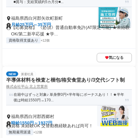
■賞与：支給実績約5カ月分■...
福島県西白河郡矢吹町新町
月給25万円～35万円
【応募資格】 《必須》普通自動車免許(AT限定可能) ★未経験
OK/第二新卒応援 ★学...
資格取得支援あり
+12個
気になる
NEW
派遣社員
半導体材料を検査と梱包/格安食堂あり/3交代シフト制
株式会社平山 北上営業所
在籍中はずっと対象♪ 単身寮0円×半年毎にボーナスあり！！★半年
後は時給1550円→170...
福島県西白河郡西郷村
時給1550円～1937円
資格 未経験OK 交替勤務経験あれば尚可！
無期雇用派遣
+12個