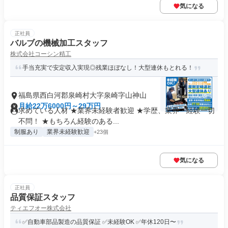
気になる
正社員
バルブの機械加工スタッフ
株式会社コーシン精工
手当充実で安定収入実現◎残業ほぼなし！大型連休もとれる！
福島県西白河郡泉崎村大字泉崎字山神山
月給22万6000円～29万円
求めている人材 ★業界未経験者歓迎 ★学歴、業界・経験一切
不問！ ★もちろん経験のある...
制服あり
業界未経験歓迎
+23個
気になる
正社員
品質保証スタッフ
ティエフオー株式会社
✅自動車部品製造の品質保証 ✅未経験OK ✅年休120日〜