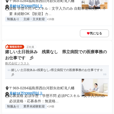
〒969-0284福島県西白河郡矢吹町滝八幡
月給16万3300円以上
資格 学歴不問 PCスキル：文字入力のみ 自動車運転免許：不
要 未経験OK 【歓迎】カ...
制服あり
主婦・主夫歓迎
+16個
気になる
正社員
嬉しい土日祝休み 残業なし 県立病院での医療事務の
お仕事です 彡
株式会社ソラスト
嬉しい土日祝休み♪残業なし♪県立病院での医療事務のお仕事です☆
彡
〒969-0284福島県西白河郡矢吹町滝八幡
月給16万3300円以上
応募資格 必須学歴：学歴不問 必須PCスキル：文字入力のみ
必須資格・応募条件：無資格...
制服あり
業界未経験歓迎
+14個