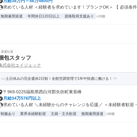
月給38万円～58万4800円
求めている人材 ＜経験者を求めています！ブランクOK＞ 【 必須条件..
無期雇用派遣
年間休日120日以上
資格取得支援あり
+19個
派遣社員
梱包スタッフ
株式会社エイジェック
土日休みの完全週休2日制！全館空調管理で1年中快適に働ける！
〒969-0225福島県西白河郡矢吹町東長峰
月給34万576円以上
求めている人材 ＼未経験からのチャレンジを応援／ ＜未経験者歓迎・経
制服あり
業界未経験歓迎
主婦・主夫歓迎
無期雇用派遣
+30個