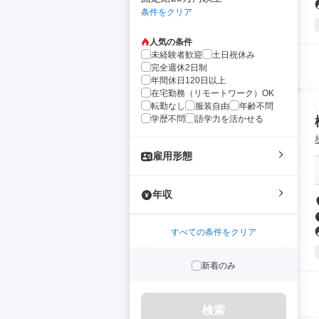
条件をクリア
人気の条件
未経験者歓迎
土日祝休み
完全週休2日制
年間休日120日以上
在宅勤務（リモートワーク）OK
転勤なし
服装自由
年齢不問
学歴不問
語学力を活かせる
雇用形態
年収
すべての条件をクリア
新着のみ
検索