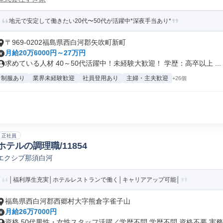
地元で安定して働きたい20代〜50代が活躍中*深夜手当あり*
〒969-0202福島県西白河郡矢吹町新町
月給20万6000円～27万円
求めている人材 40～50代活躍中！未経験大歓迎！ 学歴：高卒以上 ...
制服あり
業界未経験歓迎
社員登用あり
主婦・主夫歓迎
+26個
正社員
ホテルの調理職/11854
エクシブ那須白河
│福利厚生充実│ホテルレストランで働く│キャリアアップ可能│
福島県西白河郡西郷村大字熊倉字雀子山
月給26万7000円
資格 50代男性・女性スタッフ活躍／学歴不問 学歴不問 資格不要 実務.