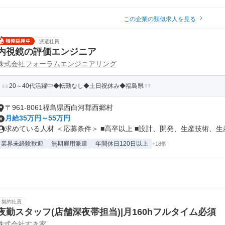
この企業の類似求人を見る
派遣社員
内視鏡の評価エンジニア
株式会社フォーラムエンジニアリング
20～40代活躍中◆転勤なし◆土日祝休み◆福島県
〒961-8061福島県西白河郡西郷村
月給35万円～55万円
求めている人材 ＜応募条件＞ ■高卒以上 ■設計、開発、生産技術、生産.
業界未経験歓迎
無期雇用派遣
年間休日120日以上
+18個
契約社員
夜勤スタッフ(店舗深夜帯担当)|月160hフルタイム必須
株式会社すき家