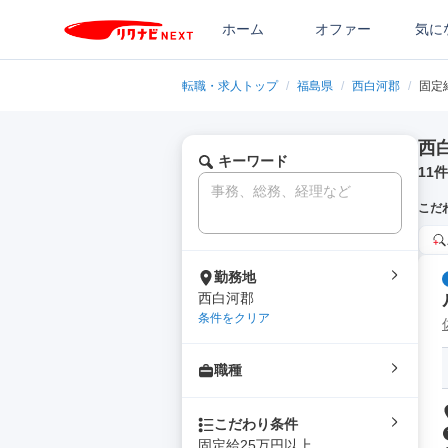
ホーム
オファー
気に
転職・求人トップ
/
福島県
/
西白河郡
/
固定
西
キーワード
11
件
こだ
勤務地
西白河郡
条件をクリア
職種
こだわり条件
固定給25万円以上