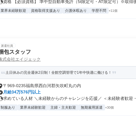
資格 【必須資格】 準中型自動車免許（5t限定可・AT限定可）※取得後.
業界未経験歓迎
資格取得支援あり
介護休暇あり
学歴不問
+11個
派遣社員
梱包スタッフ
株式会社エイジェック
土日休みの完全週休2日制！全館空調管理で1年中快適に働ける！
〒969-0235福島県西白河郡矢吹町丸の内
月給34万576円以上
求めている人材 ＼未経験からのチャレンジを応援／ ＜未経験者歓迎・経
制服あり
業界未経験歓迎
主婦・主夫歓迎
無期雇用派遣
+30個