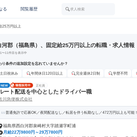
なる
閲覧履歴
求人検索
給25万円以上
白河郡（福島県）、固定給25万円以上の転職・求人情報
1
〜
11
件目を表示中
わり条件の追加設定を忘れていませんか？
土日祝休み
年間休日120日以上
完全週休2日制
学歴不問
NEW
正社員
ルート配送を中心としたドライバー職
佐川急便株式会社
普通免許で応募OK／夜間配送なし／転居を伴う転勤なし／472万円以上も可能
福島県西白河郡泉崎村大字踏瀬字町浦
月給22万9800円～29万7800円