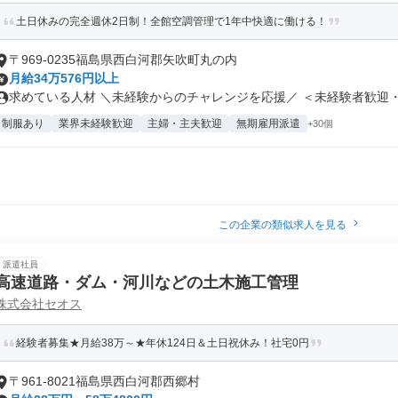
土日休みの完全週休2日制！全館空調管理で1年中快適に働ける！
〒969-0235福島県西白河郡矢吹町丸の内
月給34万576円以上
求めている人材 ＼未経験からのチャレンジを応援／ ＜未経験者歓迎・経
制服あり
業界未経験歓迎
主婦・主夫歓迎
無期雇用派遣
+30個
この企業の類似求人を見る
派遣社員
高速道路・ダム・河川などの土木施工管理
株式会社セオス
経験者募集★月給38万～★年休124日＆土日祝休み！社宅0円
〒961-8021福島県西白河郡西郷村