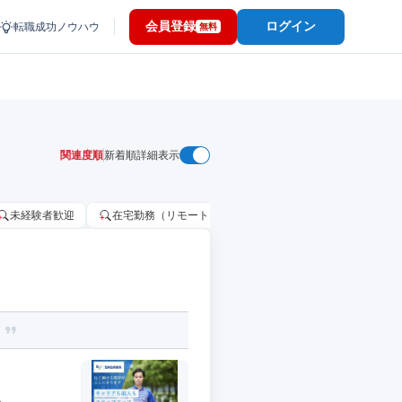
会員登録
ログイン
転職成功ノウハウ
無料
関連度順
新着順
詳細表示
未経験者歓迎
在宅勤務（リモートワーク）OK
家賃補助・住宅手当
！