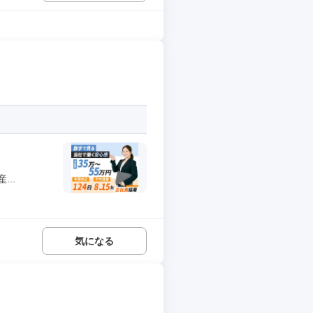
..
気になる