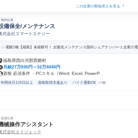
この企業の類似求人を見る
契約社員
設備保全/メンテナンス
株式会社スマートエナジー
電験2種【福島】未経験可！ 太陽光メンテナンス国内シェアナンバー１企業の
福島県西白河郡西郷村
月給27万930円～32万4040円
資格 必須条件 ・PCスキル（Word, Excel, PowerP...
年間休日120日以上
資格取得支援あり
バイク通勤OK
+7個
派遣社員
機械操作アシスタント
株式会社エイジェック