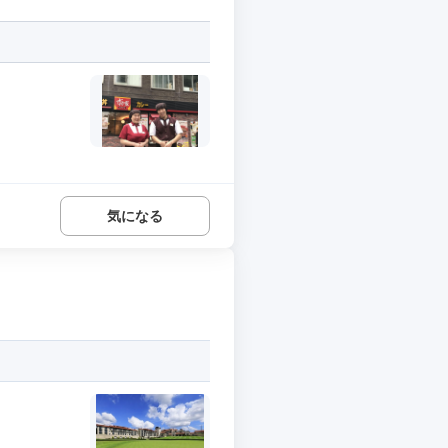
気になる
..