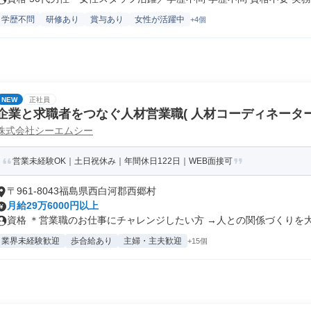
学歴不問
研修あり
賞与あり
女性が活躍中
+4個
NEW
正社員
企業と求職者をつなぐ人材営業職( 人材コーディネーター
株式会社シーエムシー
営業未経験OK｜土日祝休み｜年間休日122日｜WEB面接可
〒961-8043福島県西白河郡西郷村
月給29万6000円以上
資格 ＊営業職のお仕事にチャレンジしたい方 →人との関係づくりを大切
業界未経験歓迎
歩合給あり
主婦・主夫歓迎
+15個