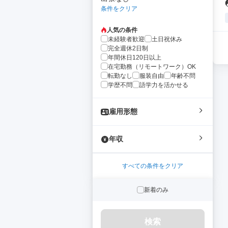
条件をクリア
人気の条件
未経験者歓迎
土日祝休み
完全週休2日制
年間休日120日以上
在宅勤務（リモートワーク）OK
転勤なし
服装自由
年齢不問
学歴不問
語学力を活かせる
雇用形態
年収
すべての条件をクリア
新着のみ
検索