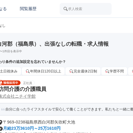
なる
閲覧履歴
求人検索
なし
白河郡（福島県）、出張なしの転職・求人情報
〜
1
件目を表示中
わり条件の追加設定を忘れていませんか？
土日祝休み
年間休日120日以上
完全週休2日制
学歴不問
正社員
訪問介護の介護職員
株式会社ニチイ学館
自分に合ったライフスタイルで安心して働くことができます。私たちと一緒に
〒969-0238福島県西白河郡矢吹町大池
月給23万3610円～25万1610円