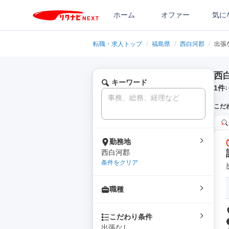
ホーム
オファー
気に
転職・求人トップ
/
福島県
/
西白河郡
/
出張
西
キーワード
1
件
1
こだ
勤務地
西白河郡
条件をクリア
職種
こだわり条件
出張なし