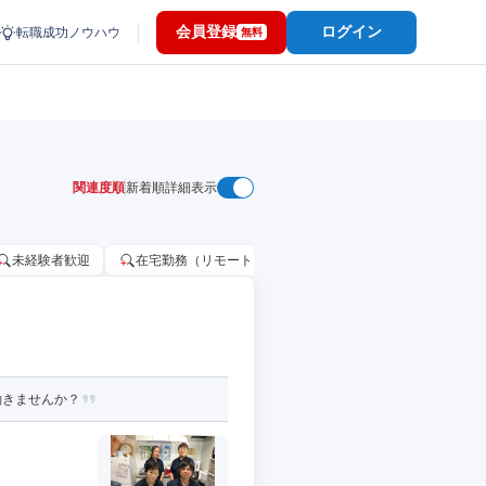
会員登録
ログイン
転職成功ノウハウ
無料
関連度順
新着順
詳細表示
未経験者歓迎
在宅勤務（リモートワーク）OK
家賃補助・住宅手当
働きませんか？