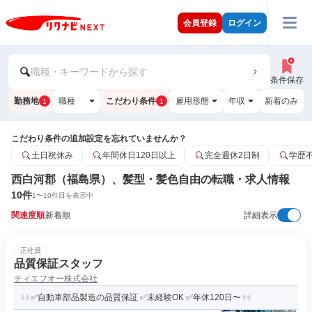
会員登録
ログイン
職種・キーワードから探す
条件保存
勤務地
職種
こだわり条件
雇用形態
年収
新着のみ
1
1
こだわり条件の追加設定を忘れていませんか？
土日祝休み
年間休日120日以上
完全週休2日制
学歴
西白河郡（福島県）、髪型・髪色自由の転職・求人情報
10
件
1
〜
10
件目を表示中
関連度順
新着順
詳細表示
正社員
品質保証スタッフ
ティエフオー株式会社
✅自動車部品製造の品質保証 ✅未経験OK ✅年休120日〜