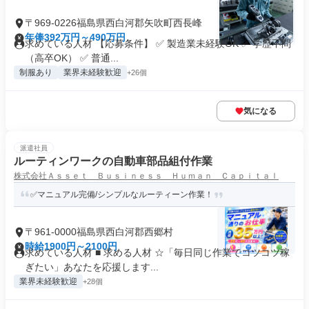
〒969-0226福島県西白河郡矢吹町西長峰
年俸392万円～490万円
求めている人材 【応募条件】 ✅ 製造業未経験OK ✅ 学歴不問
（高卒OK） ✅ 普通...
制服あり
業界未経験歓迎
+26個
気になる
派遣社員
ルーティンワークの自動車部品組付作業
株式会社Ａｓｓｅｔ Ｂｕｓｉｎｅｓｓ Ｈｕｍａｎ Ｃａｐｉｔａｌ
✅マニュアル完備/シンプルなルーティーン作業！
〒961-0000福島県西白河郡西郷村
時給1900円～2100円
求めている人材 ■ 求める人材 ☆「毎日同じ作業でコツコツ稼
ぎたい」あなたを応援します...
業界未経験歓迎
+28個