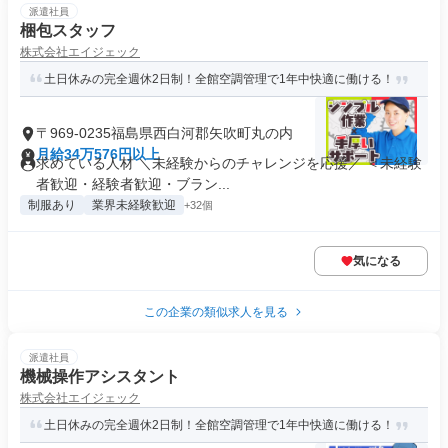
派遣社員
梱包スタッフ
株式会社エイジェック
土日休みの完全週休2日制！全館空調管理で1年中快適に働ける！
〒969-0235福島県西白河郡矢吹町丸の内
月給34万576円以上
求めている人材 ＼未経験からのチャレンジを応援／ ＜未経験
者歓迎・経験者歓迎・ブラン...
制服あり
業界未経験歓迎
+32個
気になる
この企業の類似求人を見る
派遣社員
機械操作アシスタント
株式会社エイジェック
土日休みの完全週休2日制！全館空調管理で1年中快適に働ける！