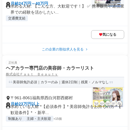
月給24万円～40万円
求める人材: 【こんな方、大歓迎です！】 ✅ 携帯販売や通信業
界での経験を活かしたい...
交通費支給
気になる
この企業の類似求人を見る
正社員
ヘアカラー専門店の美容師・カラーリスト
株式会社Ｆａｓｔ Ｂｅａｕｔｙ
美容師免許必須｜カラーのみ｜週休2日制｜残業・ノルマなし
〒961-8061福島県西白河郡西郷村
月給23万円以上
求めている人材 *【必須条件 】* 美容師免許をお持ちの方 *【
歓迎条件】* ・新卒...
制服あり
主婦・主夫歓迎
+15個