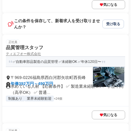
気になる
この条件を保存して、新着求人を受け取りませ
受け取る
んか？
正社員
品質管理スタッフ
ティエフオー株式会社
✅自動車部品製造の品質管理 ✅未経験OK ✅年休120日〜
〒969-0226福島県西白河郡矢吹町西長峰
年俸392万円～490万円
求めている人材 【応募条件】 ✅ 製造業未経験OK ✅ 学歴不問
（高卒OK） ✅ 普通...
制服あり
業界未経験歓迎
+24個
気になる
正社員