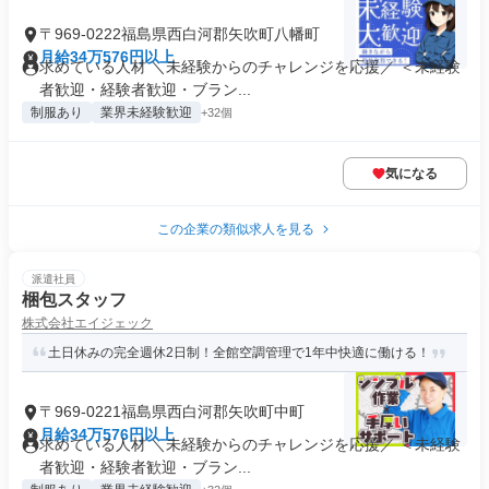
〒969-0222福島県西白河郡矢吹町八幡町
月給34万576円以上
求めている人材 ＼未経験からのチャレンジを応援／ ＜未経験
者歓迎・経験者歓迎・ブラン...
制服あり
業界未経験歓迎
+32個
気になる
この企業の類似求人を見る
派遣社員
梱包スタッフ
株式会社エイジェック
土日休みの完全週休2日制！全館空調管理で1年中快適に働ける！
〒969-0221福島県西白河郡矢吹町中町
月給34万576円以上
求めている人材 ＼未経験からのチャレンジを応援／ ＜未経験
者歓迎・経験者歓迎・ブラン...