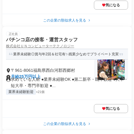
気になる
この企業の類似求人を見る
正社員
パチンコ店の接客・運営スタッフ
株式会社ＵＮコンピューターテクノロジー
業界未経験◎賞与年2回＆社宅有✨残業少なめでプライベート充実
〒961-8061福島県西白河郡西郷村
月給25万円以上
求めている人材 ●業界未経験OK ●第二新卒・既卒歓迎 ●大卒・
短大卒・専門卒歓迎 ●...
業界未経験歓迎
+21個
気になる
この企業の類似求人を見る