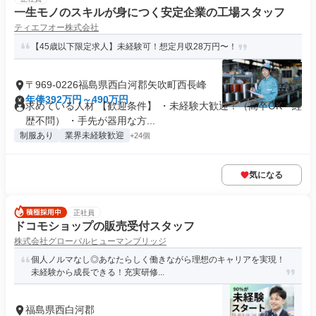
一生モノのスキルが身につく安定企業の工場スタッフ
ティエフオー株式会社
【45歳以下限定求人】未経験可！想定月収28万円〜！
〒969-0226福島県西白河郡矢吹町西長峰
年俸392万円～490万円
求めている人材 【歓迎条件】 ・未経験大歓迎！（高卒OK・経
歴不問） ・手先が器用な方...
制服あり
業界未経験歓迎
+24個
気になる
正社員
ドコモショップの販売受付スタッフ
株式会社グローバルヒューマンブリッジ
個人ノルマなし◎あなたらしく働きながら理想のキャリアを実現！
未経験から成長できる！充実研修...
福島県西白河郡