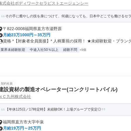
株式会社ボディワークセラピストエージェンシー
その手に癒やしの技を身につけて、何歳になっても、日本中どこでも働けるセラピ
〒822-0008福岡県直方市湯野原
月給23万1000円～35万円
資格 *【対象者全員面接】* 人柄重視の採用！ ★未経験歓迎・ブランク.
業界未経験歓迎
中途入社50％以上
経験不問
+9個
契約社員
建設資材の製造オペレーター(コンクリートパイル)
ＮＣ九州株式会社
【年休125日／17時定時】未経験OK！上場グループで安定◎
福岡県直方市大字中泉
月給19万円～25万円