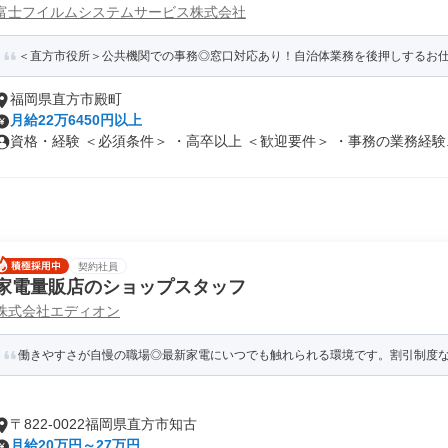
富士フイルムシステムサービス株式会社
＜直方市役所＞公共機関での事務◎窓口対応あり！自治体業務を後押しするお仕
福岡県直方市殿町
月給22万6450円以上
資格・経験 ＜必須条件＞ ・高卒以上 ＜歓迎要件＞ ・事務の業務経験..
契約社員
家電量販店のショップスタッフ
株式会社エディオン
働きやすさが自慢の職場◎最新家電にいつでも触れられる環境です。割引制度
〒822-0022福岡県直方市知古
月給20万円～27万円