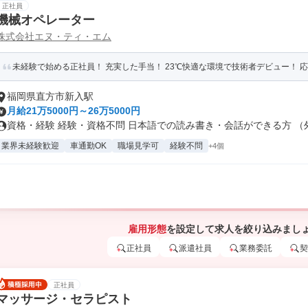
正社員
機械オペレーター
株式会社エヌ・ティ・エム
未経験で始める正社員！ 充実した手当！ 23℃快適な環境で技術者デビュー！ 
福岡県直方市新入駅
月給21万5000円～26万5000円
資格・経験 経験・資格不問 日本語での読み書き・会話ができる方 （外国
業界未経験歓迎
車通勤OK
職場見学可
経験不問
+4個
雇用形態
を設定して求人を絞り込みまし
正社員
派遣社員
業務委託
契
正社員
マッサージ・セラピスト