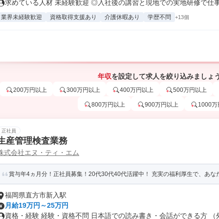
求めている人材 未経験歓迎 ◎入社後の講習と現地での実地研修で仕事内
業界未経験歓迎
資格取得支援あり
介護休暇あり
学歴不問
+13個
年収
を設定して求人を絞り込みましょ
200万円以上
300万円以上
400万円以上
500万円以上
800万円以上
900万円以上
1000
正社員
生産管理検査業務
株式会社エヌ・ティ・エム
賞与年4ヵ月分！正社員募集！20代30代40代活躍中！ 充実の福利厚生で、あ
福岡県直方市新入駅
月給19万円～25万円
資格・経験 経験・資格不問 日本語での読み書き・会話ができる方 （外国