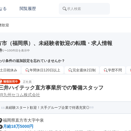
なる
閲覧履歴
求人検索
者歓迎
方市（福岡県）、未経験者歓迎の転職・求人情報
件
1
〜
100
件目を表示中
わり条件の追加設定を忘れていませんか？
土日祝休み
年間休日120日以上
完全週休2日制
学歴不問
正社員
三井ハイテック直方事業所での警備スタッフ
JR九州セコム株式会社
未経験スタート歓迎！大手グループ企業で待遇充実◎
福岡県直方市大字中泉
月給18万5000円