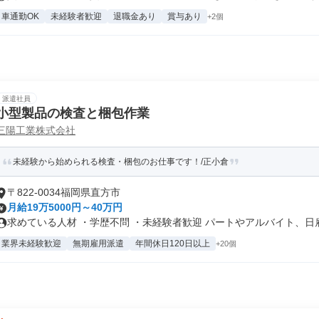
車通勤OK
未経験者歓迎
退職金あり
賞与あり
+2個
派遣社員
小型製品の検査と梱包作業
三陽工業株式会社
未経験から始められる検査・梱包のお仕事です！/正小倉
〒822-0034福岡県直方市
月給19万5000円～40万円
求めている人材 ・学歴不問 ・未経験者歓迎 パートやアルバイト、日雇.
業界未経験歓迎
無期雇用派遣
年間休日120日以上
+20個