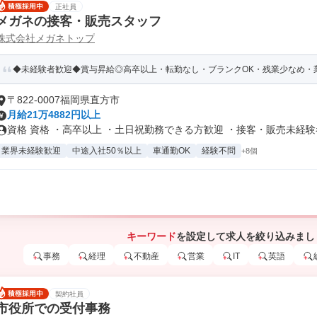
正社員
メガネの接客・販売スタッフ
株式会社メガネトップ
◆未経験者歓迎◆賞与昇給◎高卒以上・転勤なし・ブランクOK・残業少なめ・業
〒822-0007福岡県直方市
月給21万4882円以上
資格 資格 ・高卒以上 ・土日祝勤務できる方歓迎 ・接客・販売未経験者.
業界未経験歓迎
中途入社50％以上
車通勤OK
経験不問
+8個
キーワード
を設定して求人を絞り込みまし
事務
経理
不動産
営業
IT
英語
契約社員
市役所での受付事務