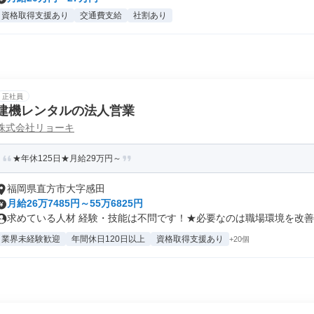
資格取得支援あり
交通費支給
社割あり
正社員
建機レンタルの法人営業
株式会社リョーキ
★年休125日★月給29万円～
福岡県直方市大字感田
月給26万7485円～55万6825円
求めている人材 経験・技能は不問です！★必要なのは職場環境を改善・
業界未経験歓迎
年間休日120日以上
資格取得支援あり
+20個