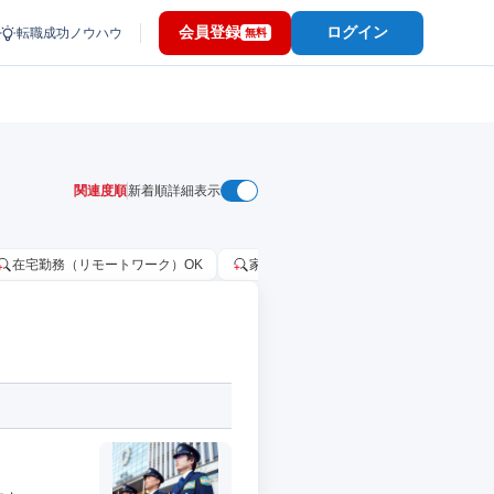
会員登録
ログイン
転職成功ノウハウ
無料
関連度順
新着順
詳細表示
在宅勤務（リモートワーク）OK
家賃補助・住宅手当あり
固定給2