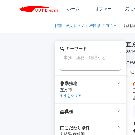
ホーム
オファー
気に
転職・求人トップ
/
福岡県
/
直方市
/
未経験
直
キーワード
251
こだ
勤務地
直方市
条件をクリア
職種
こだわり条件
未経験者歓迎