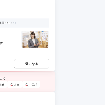
界No1！
..
気になる
ょう
総務
人事
中国語