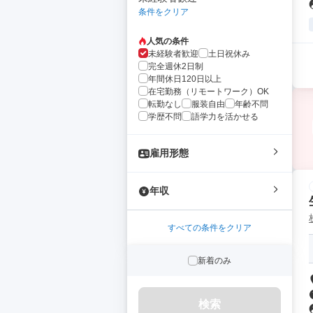
条件をクリア
人気の条件
未経験者歓迎
土日祝休み
完全週休2日制
年間休日120日以上
在宅勤務（リモートワーク）OK
転勤なし
服装自由
年齢不問
学歴不問
語学力を活かせる
雇用形態
年収
すべての条件をクリア
新着のみ
検索