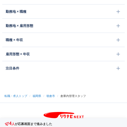
勤務地 × 職種
勤務地 × 雇用形態
職種 × 年収
雇用形態 × 年収
注目条件
転職・求人トップ
/
福岡県
/
朝倉市
/
倉庫内管理スタッフ
4
サイトトップへ
人
が応募画面まで進みました