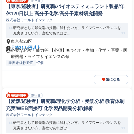
正社員
【東京/経験者】研究職/バイオスティミュラント製品/年
休120日以上 高分子化学/高分子素材研究開発
株式会社ワールドインテック
研究者として最先端の技術に触れたい方、ライフワークバランスを
充実させたい方、当社であればご...
東京都23区
月給21万円以上
必要な経験・能力等 【必須】■バイオ・生物・化学・医薬・医
療機器・ライフサイエンスの領...
業界未経験歓迎
+7個
気になる
正社員
【愛媛/経験者】研究職/理化学分析・受託分析 教育体制
充実/WEB面接可 化学製品開発分析/解析
株式会社ワールドインテック
研究者として最先端の技術に触れたい方、ライフワークバランスを
充実させたい方、当社であればご...