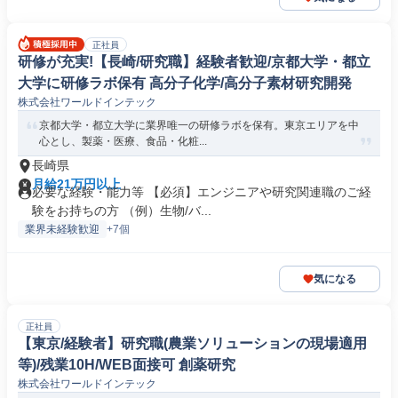
正社員
研修が充実!【長崎/研究職】経験者歓迎/京都大学・都立
大学に研修ラボ保有 高分子化学/高分子素材研究開発
株式会社ワールドインテック
京都大学・都立大学に業界唯一の研修ラボを保有。東京エリアを中
心とし、製薬・医療、食品・化粧...
長崎県
月給21万円以上
必要な経験・能力等 【必須】エンジニアや研究関連職のご経
験をお持ちの方 （例）生物/バ...
業界未経験歓迎
+7個
気になる
正社員
【東京/経験者】研究職(農業ソリューションの現場適用
等)/残業10H/WEB面接可 創薬研究
株式会社ワールドインテック