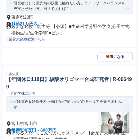
研究者として最先端の技術に触れたい方、ライフワークバランスを
充実させたい方、当社であればご...
東京都23区
月給21万円以上
必要な経験・能力等 【必須】■生命科学分野の学位(分子生物/
植物生理/生化学等)■ビジ...
業界未経験歓迎
+8個
気になる
正社員
【年間休日118日】核酸オリゴマー合成研究者 | R-00649
9
十全化学株式会社
✅好待遇＆好条件の下働ける✅*安心安定のキャリアを築きません
か
富山県富山市
年俸500万円～800万円
求める人材: ＼こんな方にオススメ♪／ 【必須】大学卒以上