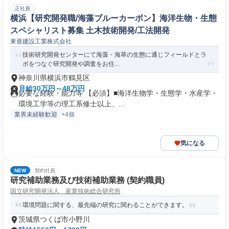
正社員
横浜【研究開発職/海藻ブルーカーボン】海洋生物・生態
スペシャリスト募集 土木技術開発/工法開発
東亜建設工業株式会社
技術研究開発センターにて海藻・海草の生態に通じフィールドとラ
ボをつなぐ研究開発や調査をお任...
神奈川県横浜市鶴見区
月給30万円～48万円
必要な経験・能力等 【必須】■海洋生物学・生態学・水産学・
環境工学等の理工系修士以上、...
業界未経験歓迎
+4個
気になる
NEW
契約社員
研究補助業務及び技術補助業務 (契約職員)
国立研究開発法人 産業技術総合研究所
環境問題に関する、最先端の研究に関わることができます。
茨城県つくば市小野川