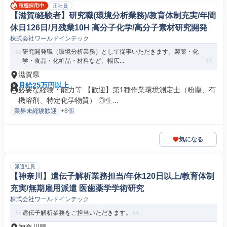
正社員
【滋賀/経験者】研究職(環境分析業務)/教育体制充実/年間
休日126日/月残業10H 高分子化学/高分子素材研究開発
株式会社ワールドインテック
研究開発職（環境分析業務）として従事いただきます。製薬・化
学・食品・化粧品・材料など、幅広...
滋賀県
月給25万円以上
必要な経験・能力等 【歓迎】第1種作業環境測定士（粉塵、有
機溶剤、特定化学物質） ◎生...
業界未経験歓迎
+8個
気になる
派遣社員
【神奈川】遺伝子解析業務担当/年休120日以上/教育体制
充実/無期雇用派遣 医歯薬学学術研究
株式会社ワールドインテック
遺伝子解析業務をご担当いただきます。