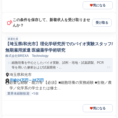
気になる
この条件を保存して、新着求人を受け取りませ
受け取る
んか？
派遣社員
【埼玉県/和光市】理化学研究所でのバイオ実験スタッフ/
無期雇用派遣 医歯薬学学術研究
株式会社BREXA Technology
細胞培養を中心としたバイオ実験、試料・培地・試薬調製、PCR
等を用いた解析および試薬開発・...
埼玉県和光市
月給24万円～28万円
必要な経験・能力等 【必須】■細胞培養の実務経験 ■生物／農
学／化学系の学士または修士...
業界未経験歓迎
+5個
気になる