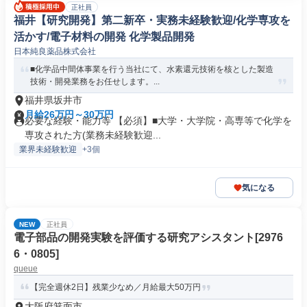
正社員
福井【研究開発】第二新卒・実務未経験歓迎/化学専攻を
活かす/電子材料の開発 化学製品開発
日本純良薬品株式会社
■化学品中間体事業を行う当社にて、水素還元技術を核とした製造
技術・開発業務をお任せします。...
福井県坂井市
月給26万円～30万円
必要な経験・能力等 【必須】■大学・大学院・高専等で化学を
専攻された方(業務未経験歓迎...
業界未経験歓迎
+3個
気になる
NEW
正社員
電子部品の開発実験を評価する研究アシスタント[2976
6・0805]
queue
【完全週休2日】残業少なめ／月給最大50万円
大阪府箕面市