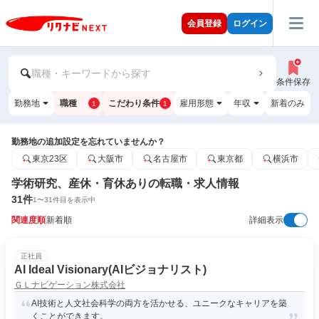
会員登録
ログイン
職種・キーワードから探す
条件保存
勤務地
職種
こだわり条件
雇用形態
年収
新着のみ
1
1
勤務地の追加設定を忘れていませんか？
東京23区
大阪市
名古屋市
東京都
横浜市
学術研究、産休・育休ありの転職・求人情報
31
件
1
〜
31
件目を表示中
関連度順
新着順
詳細表示
正社員
AI Ideal Visionary(AIビジョナリスト)
ＧＬナビゲーション株式会社
AI技術と人文社会科学の両方を活かせる、ユニークなキャリアを築
くことができます。