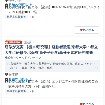
神奈川県
月給22万円以上
必要な経験・能力等 【必須】■DNA/RNA抽出経験■リアルタイ
ムPCR経験■PCR経...
業界未経験歓迎
+8個
気になる
正社員
研修が充実!【栃木/研究職】経験者歓迎/京都大学・都立
大学に研修ラボ保有 高分子化学/高分子素材研究開発
株式会社ワールドインテック
京都大学・都立大学に業界唯一の研修ラボを保有。東京エリアを中
心とし、製薬・医療、食品・化粧...
栃木県
月給21万円以上
必要な経験・能力等 【必須】エンジニアや研究関連職のご経
験をお持ちの方 （例）生物/バ...
業界未経験歓迎
+7個
気になる