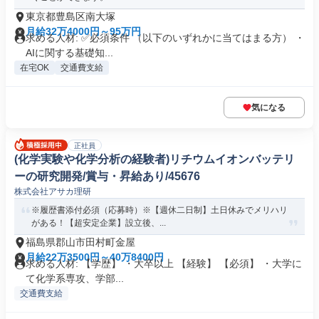
東京都豊島区南大塚
月給32万4000円～95万円
求める人材: ✅必須条件 （以下のいずれかに当てはまる方） ・
AIに関する基礎知...
在宅OK
交通費支給
気になる
正社員
(化学実験や化学分析の経験者)リチウムイオンバッテリ
ーの研究開発/賞与・昇給あり/45676
株式会社アサカ理研
※履歴書添付必須（応募時）※【週休二日制】土日休みでメリハリ
がある！【超安定企業】設立後、...
福島県郡山市田村町金屋
月給22万3500円～40万8400円
求める人材: 【学歴】 ・大卒以上 【経験】 【必須】 ・大学に
て化学系専攻、学部...
交通費支給