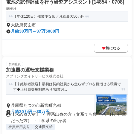
電池の試作評価を行う研究アシスタント[14854・0708]
queue
【年休120日】残業少なめ／月給最大50万円
大阪府箕面市
月給30万円～37万5000円
気になる
契約社員
加速器の運転支援業務
スプリングエイトサービス株式会社
【未経験者歓迎】最初は契約社員から焦らずプロを目指せる環境で
す◆正社員登用制度あり/残業月...
兵庫県たつの市新宮町光都
月給20万円～30万円
【求める人材】 ・ 理系出身の方（文系でも数学や理科が得意
だった方） ・工学系の出身者...
社員登用あり
交通費支給