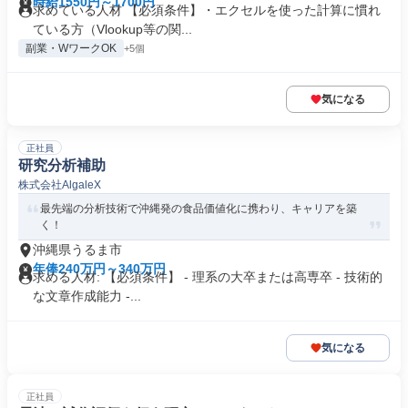
時給1550円～1700円
求めている人材 【必須条件】・エクセルを使った計算に慣れ
ている方（Vlookup等の関...
副業・WワークOK
+5個
気になる
正社員
研究分析補助
株式会社AlgaleX
最先端の分析技術で沖縄発の食品価値化に携わり、キャリアを築
く！
沖縄県うるま市
年俸240万円～340万円
求める人材: 【必須条件】 - 理系の大卒または高専卒 - 技術的
な文章作成能力 -...
気になる
正社員