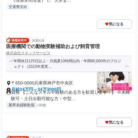
（理系学問専攻）で、大学ま...
交通費支給
気になる
派遣社員
医療機関での動物実験補助および飼育管理
株式会社スタッフサービス
年間休日125日以上・月残業10時間以内・年間80,000件のプロジ
ェクト（2023年度実...
〒650-0000兵庫県神戸市中央区
月給24万円～34万3000円
資格 【こんなスキルや経験のある方を歓迎します！】 ※未経
験可・土日出勤可能な方・中型...
業界未経験歓迎
+30個
気になる