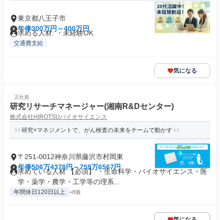
東京都八王子市
年俸300万円～400万円
求める人材: ・未経験OK
交通費支給
気になる
正社員
研究リサーチマネージャー(湘南R&Dセンター)
株式会社HIROTSUバイオサイエンス
研究×マネジメントで、がん検査の未来をチームで動かす
〒251-0012神奈川県藤沢市村岡東
年俸506万4378円～759万6567円
求めている人材 【必須】 ・生命科学・バイオサイエンス・医
学・薬学・農学・工学等の理系...
年間休日120日以上
+8個
気になる