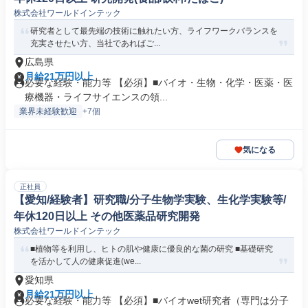
株式会社ワールドインテック
研究者として最先端の技術に触れたい方、ライフワークバランスを
充実させたい方、当社であればご...
広島県
月給21万円以上
必要な経験・能力等 【必須】■バイオ・生物・化学・医薬・医
療機器・ライフサイエンスの領...
業界未経験歓迎
+7個
気になる
正社員
【愛知/経験者】研究職/分子生物学実験、生化学実験等/
年休120日以上 その他医薬品研究開発
株式会社ワールドインテック
■植物等を利用し、ヒトの肌や健康に優良的な菌の研究 ■基礎研究
を活かして人の健康促進(we...
愛知県
月給21万円以上
必要な経験・能力等 【必須】■バイオwet研究者（専門は分子