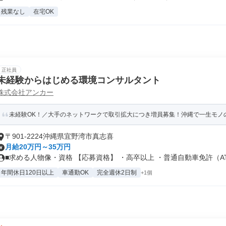
残業なし
在宅OK
正社員
未経験からはじめる環境コンサルタント
株式会社アンカー
未経験OK！／大手のネットワークで取引拡大につき増員募集！沖縄で一生モノの
〒901-2224沖縄県宜野湾市真志喜
月給20万円～35万円
■求める人物像・資格 【応募資格】 ・高卒以上 ・普通自動車免許（AT.
年間休日120日以上
車通勤OK
完全週休2日制
+1個