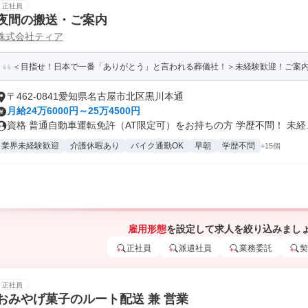
正社員
夜間の搬送・ご案内
株式会社ティア
＜目指せ！日本で一番「ありがとう」と言われる葬儀社！＞未経験歓迎！ご案
〒462-0841愛知県名古屋市北区黒川本通
月給24万6000円～25万4500円
資格 普通自動車運転免許（AT限定可）をお持ちの方 学歴不問！ 未経..
業界未経験歓迎
介護休暇あり
バイク通勤OK
早朝
学歴不問
+15個
雇用形態
を設定して求人を絞り込みまし
正社員
派遣社員
業務委託
契
正社員
おみやげ菓子のルート配送 兼 営業