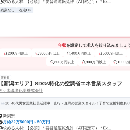
求める人材: 【必須】 * 要普通運転免許（AT限定可） * Ex...
残業なし
在宅OK
年収
を設定して求人を絞り込みましょ
200万円以上
300万円以上
400万円以上
500万円以上
800万円以上
900万円以上
1000
正社員
【新潟エリア】SDGs特化の空調省エネ営業スタッフ
佐々木環境化学株式会社
20~40代男女営業社員活躍中！直行・直帰の営業スタイル！子育て支援制度あ
新潟県
月給22万5000円～50万円
求める人材: 【必須】 * 要普通運転免許（AT限定可） * Ex...