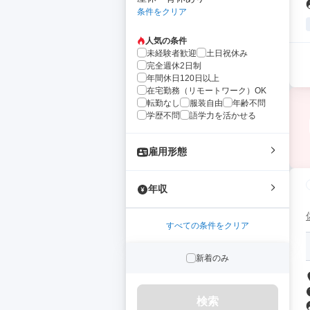
条件をクリア
人気の条件
未経験者歓迎
土日祝休み
完全週休2日制
年間休日120日以上
在宅勤務（リモートワーク）OK
転勤なし
服装自由
年齢不問
学歴不問
語学力を活かせる
雇用形態
年収
すべての条件をクリア
新着のみ
検索