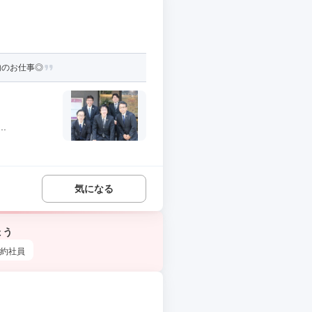
内のお仕事◎
.
気になる
ょう
約社員