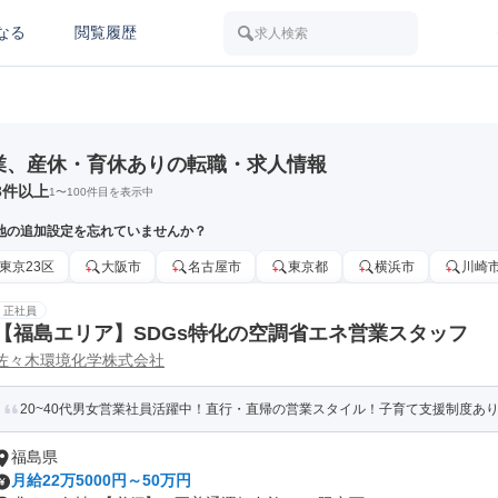
なる
閲覧履歴
求人検索
業、産休・育休ありの転職・求人情報
3
件以上
1
〜
100
件目を表示中
地の追加設定を忘れていませんか？
東京23区
大阪市
名古屋市
東京都
横浜市
川崎
正社員
【福島エリア】SDGs特化の空調省エネ営業スタッフ
佐々木環境化学株式会社
20~40代男女営業社員活躍中！直行・直帰の営業スタイル！子育て支援制度あ
福島県
月給22万5000円～50万円