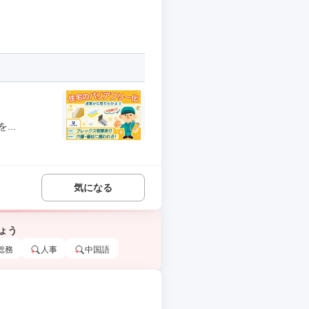
..
気になる
ょう
総務
人事
中国語