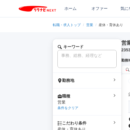
ホーム
オファー
気に
転職・求人トップ
/
営業
/
産休・育休あり
営
キーワード
235
勤務
勤務地
職種
営業
条件をクリア
こだわり条件
産休・育休あり