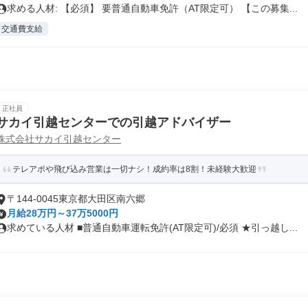
求める人材: 【必須】 要普通自動車免許（AT限定可） 【この募集...
交通費支給
正社員
サカイ引越センターでの引越アドバイザー
株式会社サカイ引越センター
テレアポや飛び込み営業は一切ナシ！成約率は8割！未経験大歓迎
〒144-0045東京都大田区南六郷
月給28万円～37万5000円
求めている人材 ■普通自動車運転免許(AT限定可)/必須 ★引っ越し...