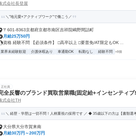
株式会社長登屋
＼"地元愛×アクティブワーク"で働こう／
〒601-8363京都府京都市南区吉祥院嶋野間詰町
月給25万50円
資格 経験不問 【必須条件】 □高卒以上 □要普免/AT限定もOK ...
業界未経験歓迎
介護休暇あり
車通勤OK
転勤なし
経験不問
+8個
正社員
完全反響のブランド買取営業職(固定給+インセンティブ!
株式会社TH
＼ 経歴・学歴は一切不問！人柄重視の採用です ／ ◆ 35歳以下の方は【書類選考
大分県大分市賀来南
月給30万円～200万円