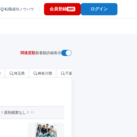
会員登録
ログイン
転職成功ノウハウ
無料
関連度順
新着順
詳細表示
市
埼玉県
神奈川県
千葉市
大阪府
千葉県
り！原則残業なし！