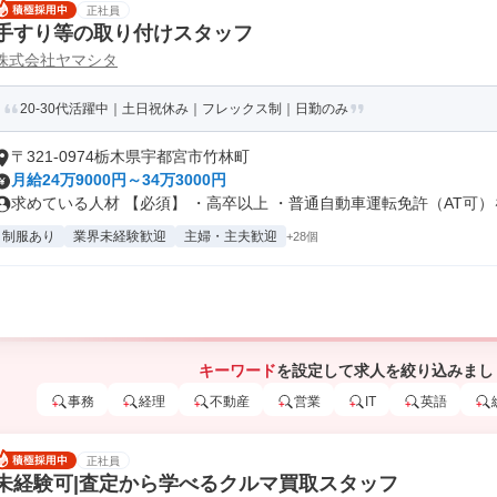
正社員
手すり等の取り付けスタッフ
株式会社ヤマシタ
20-30代活躍中｜土日祝休み｜フレックス制｜日勤のみ
〒321-0974栃木県宇都宮市竹林町
月給24万9000円～34万3000円
求めている人材 【必須】 ・高卒以上 ・普通自動車運転免許（AT可）を.
制服あり
業界未経験歓迎
主婦・主夫歓迎
+28個
キーワード
を設定して求人を絞り込みまし
事務
経理
不動産
営業
IT
英語
正社員
未経験可|査定から学べるクルマ買取スタッフ