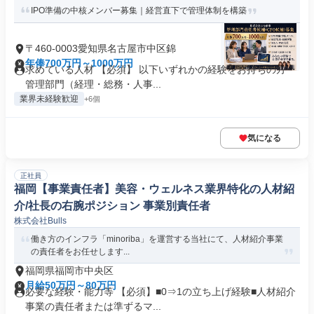
IPO準備の中核メンバー募集｜経営直下で管理体制を構築
〒460-0003愛知県名古屋市中区錦
年俸700万円～1000万円
求めている人材 【必須】 以下いずれかの経験をお持ちの方 ・
管理部門（経理・総務・人事...
業界未経験歓迎
+6個
気になる
正社員
福岡【事業責任者】美容・ウェルネス業界特化の人材紹
介/社長の右腕ポジション 事業別責任者
株式会社Bulls
働き方のインフラ「minoriba」を運営する当社にて、人材紹介事業
の責任者をお任せします...
福岡県福岡市中央区
月給50万円～80万円
必要な経験・能力等 【必須】■0⇒1の立ち上げ経験■人材紹介
事業の責任者または準ずるマ...