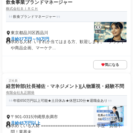
飲食事業ブランドマネージャー
株式会社ＢＩＲＣＨ
飲食ブランドマネージャー
東京都品川区西品川
月給27万円～50万円
求める人材: いずれか当てはまる方、歓迎します。 * ブランド
や商品企画、マーケテ...
気になる
正社員
経営幹部(社長補佐・マネジメント)|人物重視・経験不問
有限会社丸正開発
年収650万円以上可能★土日休み★休憩120分★退職金あり
〒901-0315沖縄県糸満市
月給45万円以上
求めている人材 ======================= 学歴・資格不
問！業界未...