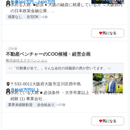
年俸360万円～2400万円
求める人材: ■必須 ● 大阪の融資に精通している方 →大阪府内
の日本政策金融公庫、...
残業なし
在宅OK
+1個
気になる
正社員
不動産ベンチャーのCOO候補・経営企画
株式会社エクスペンション
「行動量が全て。」そんな会社の頭脳派の席が空いてます。
〒532-0011大阪府大阪市淀川区西中島
月給45万円以上
求めている人材 ■ 必須条件 ・大学卒業以上 ・以下いずれかの
経験 (1) 事業会社...
業界未経験歓迎
歩合給あり
+37個
気になる