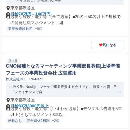
ームを運営し、加速度的な事業...
東京都渋谷区
月給70万円～140万円
必要な経験・能力等 【全て必須】■20名～50名以上の規模で
の開発組織マネジメント、組...
業界未経験歓迎
+6個
気になる
正社員
CMO候補となるマーケティング事業部長募集|上場準備
フェーズの事業投資会社 広告運用
株式会社IMK Re-Nect
IMK Re-Nectは、マーケで事業投資する会社です。 買収・出資・P
Jファイナンスで自...
東京都渋谷区
月給83万3000円以上
必要な経験・能力等 【いずれか必須】■デジタル広告運用5年
以上(うちマネジメント3年以...
転勤なし
完全週休2日制
+2個