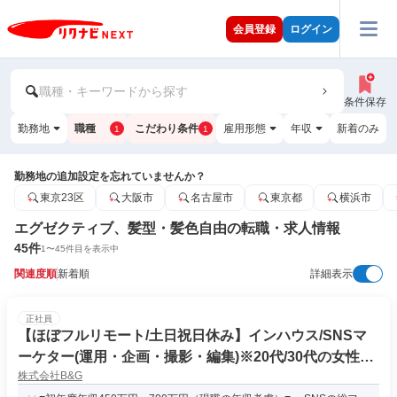
会員登録
ログイン
職種・キーワードから探す
条件保存
勤務地
職種
こだわり条件
雇用形態
年収
新着のみ
1
1
勤務地の追加設定を忘れていませんか？
東京23区
大阪市
名古屋市
東京都
横浜市
エグゼクティブ、髪型・髪色自由の転職・求人情報
45
件
1
〜
45
件目を表示中
関連度順
新着順
詳細表示
正社員
【ほぼフルリモート/土日祝日休み】インハウス/SNSマ
ーケター(運用・企画・撮影・編集)※20代/30代の女性が
株式会社B&G
活躍中