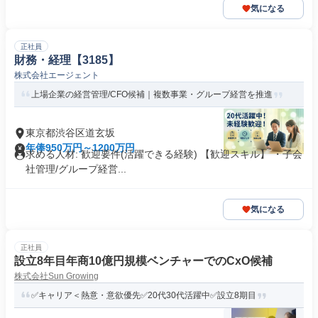
気になる
正社員
財務・経理【3185】
株式会社エージェント
上場企業の経営管理/CFO候補｜複数事業・グループ経営を推進
東京都渋谷区道玄坂
年俸950万円～1200万円
求める人材: 歓迎要件(活躍できる経験) 【歓迎スキル】 ・子会
社管理/グループ経営...
気になる
正社員
設立8年目年商10億円規模ベンチャーでのCxO候補
株式会社Sun Growing
✅キャリア＜熱意・意欲優先✅20代30代活躍中✅設立8期目