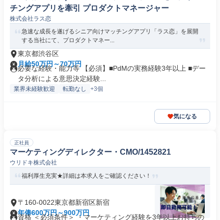
チングアプリを牽引 プロダクトマネージャー
株式会社ラス恋
急速な成長を遂げるシニア向けマッチングアプリ「ラス恋」を展開
する当社にて、プロダクトマネー...
東京都渋谷区
月給50万円～70万円
必要な経験・能力等 【必須】■PdMの実務経験3年以上 ■デー
タ分析による意思決定経験...
業界未経験歓迎
転勤なし
+3個
気になる
正社員
マーケティングディレクター・CMO/1452821
ウリドキ株式会社
福利厚生充実★詳細は本求人をご確認ください！
〒160-0022東京都新宿区新宿
年俸600万円～900万円
資格 ＜必須条件＞ ・マーケティング経験を3年以上お持ちの