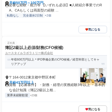
月給50万円～100万円
必要な経験・能力等 【いずれも必須】■人材紹介事業でのR
A、CAもしくは両面型の経験 ...
転勤なし
完全週休2日制
+2個
気になる
正社員
簿記2級以上必須/財務(CFO候補)
ユースタイルラボラトリー株式会社
年収600万円以上＊IPO準備企業のCFO候補／経営幹部としてキャ
リアアップ
〒164-0012東京都中野区本町
月給43万円以上
資格 【応募条件】 ・財務・経理の実務経験3年以上 ・基本的
な会計知識（簿記2級以上相...
業界未経験歓迎
+23個
気になる