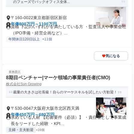
のフェーズでバックオフィス全体...
〒160-0022東京都新宿区新宿
年俸800万円～1100万円
資格 下記のいずれかを満たしている方 ・監査法人や事業会社
（IPO準備・経営企画など）...
年間休日120日以上
+11個
気になる
業務委託
8期目ベンチャー|マーケ領域の事業責任者(CMO)
株式会社Sun Growing
裁量の大きさは社長級！自らのマーケスキルを試したい方歓迎！
〒530-0047大阪府大阪市北区西天満
年俸450万円～680万円
求めている人材 【応募要件（必須）】 ・責任者として事業成
長をリードした経験 ・KPI...
主婦・主夫歓迎
+16個