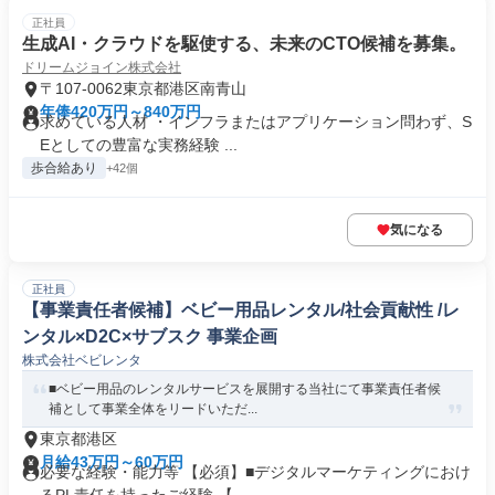
正社員
生成AI・クラウドを駆使する、未来のCTO候補を募集。
ドリームジョイン株式会社
〒107-0062東京都港区南青山
年俸420万円～840万円
求めている人材 ・インフラまたはアプリケーション問わず、S
Eとしての豊富な実務経験 ...
歩合給あり
+42個
気になる
正社員
【事業責任者候補】ベビー用品レンタル/社会貢献性 /レ
ンタル×D2C×サブスク 事業企画
株式会社ベビレンタ
■ベビー用品のレンタルサービスを展開する当社にて事業責任者候
補として事業全体をリードいただ...
東京都港区
月給43万円～60万円
必要な経験・能力等 【必須】■デジタルマーケティングにおけ