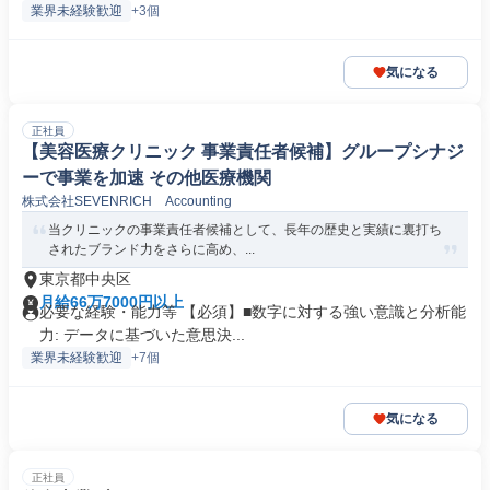
業界未経験歓迎
+3個
気になる
正社員
【美容医療クリニック 事業責任者候補】グループシナジ
ーで事業を加速 その他医療機関
株式会社SEVENRICH Accounting
当クリニックの事業責任者候補として、長年の歴史と実績に裏打ち
されたブランド力をさらに高め、...
東京都中央区
月給66万7000円以上
必要な経験・能力等 【必須】■数字に対する強い意識と分析能
力: データに基づいた意思決...
業界未経験歓迎
+7個
気になる
正社員