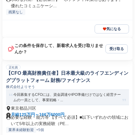
優れたコミュニケーシ...
残業なし
気になる
この条件を保存して、新着求人を受け取りませ
受け取る
んか？
正社員
【CFO 最高財務責任者】日本最大級のライフエンディン
グプラットフォーム 財務/ファイナンス
株式会社よりそう
今回募集するCFOには、資金調達やIPO準備だけではなく経営チー
ムの一員として、事業戦略・...
東京都品川区
月給125万円～166万6000円
必要な経験・能力等 【すべて必須】■以下いずれかの領域にお
いて5年以上の実務経験（PE...
業界未経験歓迎
+5個