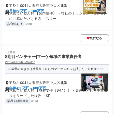
〒541-0041大阪府大阪市中央区北浜
月給58万円～100万円
求めている人材 【必須要件】 ・弊社のミッションやビジョン
に共感いただける方 ・スター...
歩合給あり
+20個
気になる
正社員
8期目ベンチャー|マーケ領域の事業責任者
株式会社Sun Growing
裁量の大きさは社長級！自らのマーケスキルを試したい方歓迎！
〒541-0041大阪府大阪市中央区北浜
年俸450万円～680万円
求めている人材 【応募要件（必須）】 ・責任者として事業成
長をリードした経験 ・KPI...
業界未経験歓迎
+20個