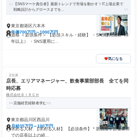
【SNSマーケ責任者】最新トレンドで市場を動かす！IT上場企業で
戦略設計からグロースまでを...
東京都港区六本木
年俸700万円～1000万円
資格 ＜必須条件＞ 【必須スキル・経験】 ・SNS運用経験（3
年以上） ・SNS運用に...
気になる
正社員
店長、エリアマネージャー、飲食事業部部長 全てを同
時応募
株式会社ＢＩＲＣＨ
店舗経営経験者求む
東京都品川区西品川
月給35万円～100万円
求める人材: 【求める人材】 【必須条件】 * 居酒屋や飲食業界
での店長以上の経...