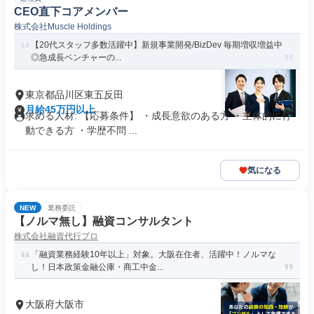
CEO直下コアメンバー
株式会社Muscle Holdings
【20代スタッフ多数活躍中】新規事業開発/BizDev 毎期増収増益中
◎急成長ベンチャーの...
東京都品川区東五反田
月給45万円以上
求める人材: 【応募条件】 ・成長意欲のある方 ・主体的に行
動できる方 ・学歴不問 ...
気になる
NEW
業務委託
【ノルマ無し】融資コンサルタント
株式会社融資代行プロ
「融資業務経験10年以上」対象。大阪在住者、活躍中！ノルマな
し！日本政策金融公庫・商工中金...
大阪府大阪市