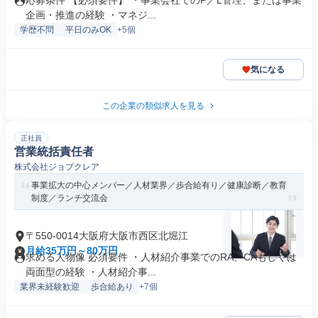
応募条件 【必須要件】 ・事業会社でのP／L管理、または事業
企画・推進の経験 ・マネジ...
学歴不問
平日のみOK
+5個
気になる
この企業の類似求人を見る
正社員
営業統括責任者
株式会社ジョブクレア
事業拡大の中心メンバー／人材業界／歩合給有り／健康診断／教育
制度／ランチ交流会
〒550-0014大阪府大阪市西区北堀江
月給35万円～80万円
求める人物像 必須要件 ・人材紹介事業でのRA、CAもしくは
両面型の経験 ・人材紹介事...
業界未経験歓迎
歩合給あり
+7個