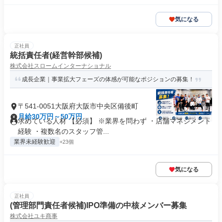
気になる
正社員
統括責任者(経営幹部候補)
株式会社スロームインターナショナル
成長企業｜事業拡大フェーズの体感が可能なポジションの募集！
〒541-0051大阪府大阪市中央区備後町
月給30万円～50万円
求めている人材 【必須】 ※業界を問わず ・店舗マネジメント
経験 ・複数名のスタッフ管...
業界未経験歓迎
+23個
気になる
正社員
(管理部門責任者候補)IPO準備の中核メンバー募集
株式会社ユキ商事