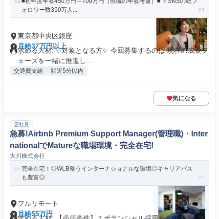
■初年度年収450万円～700万円（現職の年収考慮）■ ＜SNSの総フ
ォロワー数350万人...
東京都中央区銀座
月給37万円以上
求める人材: ✨対象となる方✨ 今回募集するのは 現在の成長フ
ェーズを一緒に推進し...
交通費支給
駅近5分以内
気になる
正社員
急募!Airbnb Premium Support Manager(管理職)・Inter
nationalでMatureな職場環境・完全在宅!
大川株式会社
完全在宅！◎WLB整うインターナショナルな環境◎キャリアパス
も豊富◎
フルリモート
月給55万円
求める人材: 【必須条件】＊ポテンシャル採用もあります。 *