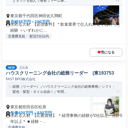
とタッグを組んで食材ファーム事...
東京都千代田区神田佐久間町
月給35万円～100万円
求める人材: 【必須要件】 * 飲食業界で仕入れに長く携わった
経験 ＜いずれかに...
交通費支給
駅近5分以内
気になる
NEW
正社員
ハウスクリーニング会社の総務リーダー (東193753
FAST BPO株式会社
総務（リーダー）／ハウスクリーニング会社の総務事務／シフト・
髪色・髪型・ネイル自由！／年間...
東京都世田谷区松原
年俸420万円～630万円
求める人材: 【応募資格】 ＊経理事務の経験が2社以上、合計5
年以上＊ ■ 経験・...
交通費支給