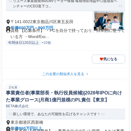
リユース事業開発/BizDevリーダー候補 毎期増収増益中◎急成長ベ
ンチャーのCEO直下コ...
〒141-0022東京都品川区東五反田
年俸600万円～800万円
資格 【応募条件】 ・PCを自分で持っており、日常的に使って
いる方 ・Word/Exc...
年間休日120日以上
+10個
気になる
この企業の類似求人を見る
正社員
事業責任者(事業部長・執行役員候補)|2028年IPOに向け
た事業グロース|月商1億円規模のPL責任【東京】
BETA株式会社
新しい環境で、あなたの可能性を広げるチャンスです！
東京都港区西新橋
年俸960万円以上