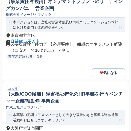
【事業責任者候補】オンデマンドプリントのリーディン
グカンパニー 営業企画
株式会社イメージ・マジック
本ポジションは、当社の営業本部及び情報コミュニケーション本部
における部門全体の統括を担い、...
東京都文京区
月給50万円以上
必要な経験・能力等 【必須要件】・組織のマネジメント経験
（目安として10名以上） ・事...
業界未経験歓迎
+3個
気になる
正社員
【大阪/COO候補】障害福祉特化のHR事業を行うベンチ
ャー企業/転勤無 事業企画
株式会社ジョブクレア
本事業の初期コアメンバーとして大きな裁量のもと事業推進や営業
活動をお任せします。キャリアア...
大阪府大阪市西区