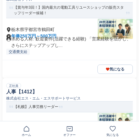
【賞与年3回！】国内最大の電動工具リユースショップの販売スタ
ッフリーダー候補！
栃木県宇都宮市鶴田町
年俸250万円～500万円
求める人材: 歓迎要件(活躍できる経験) 「営業経験を活かし、
さらにステップアップし...
交通費支給
気になる
正社員
人事【1412】
株式会社エス・エム・エスサポートサービス
【札幌】人事労務リーダー
北海道札幌市中央区北五条西
年俸400万円～450万円
求める人材: 歓迎要件(活躍できる経験) 【歓迎】 ・マネジメン
ホーム
オファー
気になる