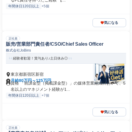
るPL責任を持ったご経験 【...
年間休日120日以上
+5個
気になる
正社員
販売/営業部門責任者/CSO/Chief Sales Officer
株式会社JoBins
経験者歓迎！賞与あり♪土日休み◎
東京都新宿区新宿
月給80万円～125万円
資格 「前課金型（掲載課金型）」の媒体営業組織において、5
名以上のマネジメント経験が1...
年間休日120日以上
+7個
気になる
正社員