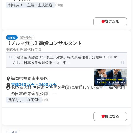
制服あり
主婦・主夫歓迎
+30個
気になる
NEW
業務委託
【ノルマ無し】融資コンサルタント
株式会社融資代行プロ
「融資業務経験10年以上」対象。福岡県在住者、活躍中！ノルマ
なし！日本政策金融公庫・商工中...
福岡県福岡市中央区
年俸360万円～2400万円
求める人材: ■必須 ● 福岡の融資に精通している方 →福岡県内
の日本政策金融公庫、...
残業なし
在宅OK
+1個
気になる
正社員