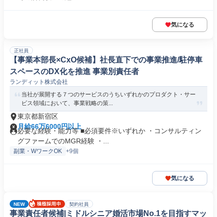
気になる
正社員
【事業本部長×CxO候補】社長直下での事業推進/駐停車
スペースのDX化を推進 事業別責任者
ランディット株式会社
当社が展開する７つのサービスのうちいずれかのプロダクト・サー
ビス領域において、事業戦略の策...
東京都新宿区
月給66万6000円以上
必要な経験・能力等 ■必須要件※いずれか ・コンサルティン
グファームでのMGR経験 ・...
副業・WワークOK
+9個
気になる
NEW
契約社員
事業責任者候補|ミドルシニア婚活市場No.1を目指すマッ