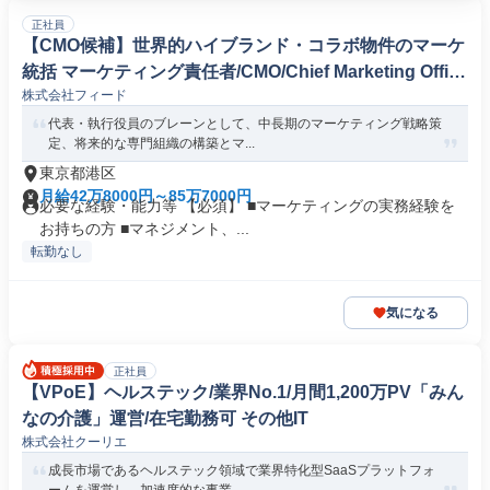
正社員
【CMO候補】世界的ハイブランド・コラボ物件のマーケ
統括 マーケティング責任者/CMO/Chief Marketing Office
株式会社フィード
r
代表・執行役員のブレーンとして、中長期のマーケティング戦略策
定、将来的な専門組織の構築とマ...
東京都港区
月給42万8000円～85万7000円
必要な経験・能力等 【必須】 ■マーケティングの実務経験を
お持ちの方 ■マネジメント、...
転勤なし
気になる
正社員
【VPoE】ヘルステック/業界No.1/月間1,200万PV「みん
なの介護」運営/在宅勤務可 その他IT
株式会社クーリエ
成長市場であるヘルステック領域で業界特化型SaaSプラットフォ