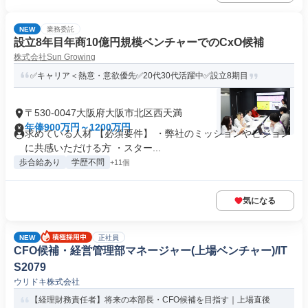
NEW
業務委託
設立8年目年商10億円規模ベンチャーでのCxO候補
株式会社Sun Growing
✅キャリア＜熱意・意欲優先✅20代30代活躍中✅設立8期目
〒530-0047大阪府大阪市北区西天満
年俸900万円～1200万円
求めている人材 【必須要件】 ・弊社のミッションやビジョン
に共感いただける方 ・スター...
歩合給あり
学歴不問
+11個
気になる
NEW
正社員
CFO候補・経営管理部マネージャー(上場ベンチャー)/IT
S2079
ウリドキ株式会社
【経理財務責任者】将来の本部長・CFO候補を目指す｜上場直後