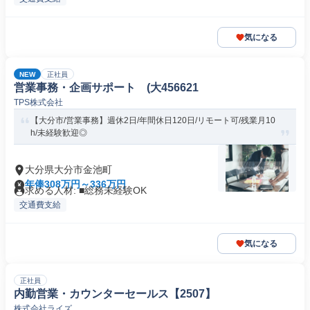
気になる
NEW
正社員
営業事務・企画サポート (大456621
TPS株式会社
【大分市/営業事務】週休2日/年間休日120日/リモート可/残業月10
h/未経験歓迎◎
大分県大分市金池町
年俸308万円～336万円
求める人材: ■総務未経験OK
交通費支給
気になる
正社員
内勤営業・カウンターセールス【2507】
株式会社ライズ