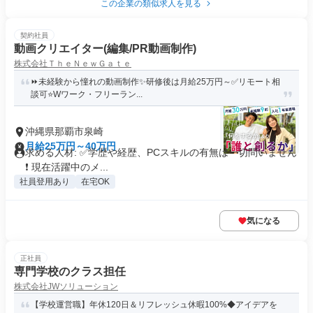
この企業の類似求人を見る
契約社員
動画クリエイター(編集/PR動画制作)
株式会社ＴｈｅＮｅｗＧａｔｅ
⏩️未経験から憧れの動画制作✨研修後は月給25万円～✅リモート相
談可⭐Wワーク・フリーラン...
沖縄県那覇市泉崎
月給25万円～40万円
求める人材: ✅️学歴や経歴、PCスキルの有無は一切問いません
❗️ 現在活躍中のメ...
社員登用あり
在宅OK
気になる
正社員
専門学校のクラス担任
株式会社JWソリューション
【学校運営職】年休120日＆リフレッシュ休暇100%◆アイデアを