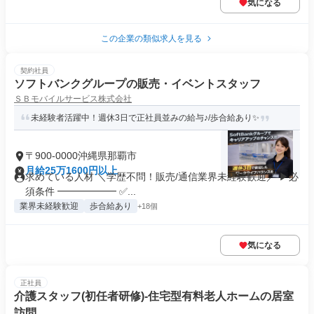
気になる
この企業の類似求人を見る
契約社員
ソフトバンクグループの販売・イベントスタッフ
ＳＢモバイルサービス株式会社
未経験者活躍中！週休3日で正社員並みの給与♪/歩合給あり✨
〒900-0000沖縄県那覇市
月給25万1600円以上
求めている人材 ＼学歴不問！販売/通信業界未経験歓迎／ ▶必
須条件 ━━━━━━ ✅...
業界未経験歓迎
歩合給あり
+18個
気になる
正社員
介護スタッフ(初任者研修)-住宅型有料老人ホームの居室
訪問