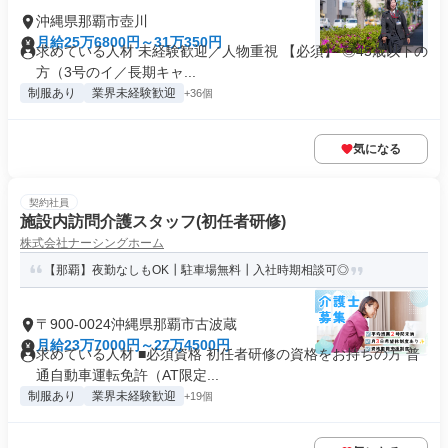
沖縄県那覇市壺川
月給25万6800円～31万350円
求めている人材 未経験歓迎／人物重視 【必須】 ◎45歳以下の
方（3号のイ／長期キャ...
制服あり
業界未経験歓迎
+36個
気になる
契約社員
施設内訪問介護スタッフ(初任者研修)
株式会社ナーシングホーム
【那覇】夜勤なしもOK┃駐車場無料┃入社時期相談可◎
〒900-0024沖縄県那覇市古波蔵
月給23万7000円～27万4500円
求めている人材 ■必須資格 初任者研修の資格をお持ちの方 普
通自動車運転免許（AT限定...
制服あり
業界未経験歓迎
+19個