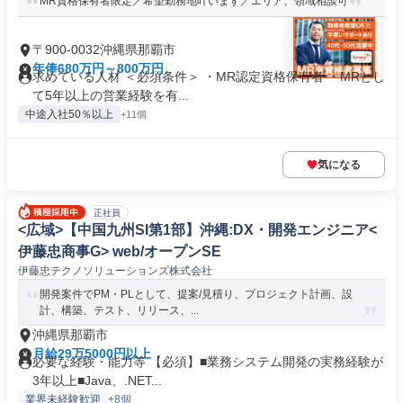
MR資格保有者限定／希望勤務地叶います／エリア、領域相談可
〒900-0032沖縄県那覇市
年俸680万円～800万円
求めている人材 ＜必須条件＞ ・MR認定資格保有者 ・MRとし
て5年以上の営業経験を有...
中途入社50％以上
+11個
気になる
正社員
<広域>【中国九州SI第1部】沖縄:DX・開発エンジニア<
伊藤忠商事G> web/オープンSE
伊藤忠テクノソリューションズ株式会社
開発案件でPM・PLとして、提案/見積り、プロジェクト計画、設
計、構築、テスト、リリース、...
沖縄県那覇市
月給29万5000円以上
必要な経験・能力等 【必須】■業務システム開発の実務経験が
3年以上■Java、.NET...
業界未経験歓迎
+8個