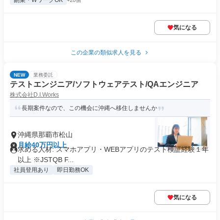
副業・WワークOK
+20個
気になる
この企業の類似求人を見る
NEW
業務委託
テストエンジニア/ソフトウェアテスト/QAエンジニア
株式会社D.I.Works
長期案件なので、この機会に沖縄へ移住しませんか
沖縄県那覇市松山
月給40万円以上
求める人材: スマホアプリ・WEBアプリのテスト検証経験１年
以上 ※JSTQB F...
社員登用あり
即日勤務OK
気になる