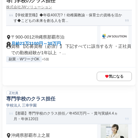
専門学校のクラス担任
株式会社JWソリューション
【学校運営職】◆年収400万?！幼稚園教諭・保育士の資格を活か
す◆こどもの未来を創る人を育...
〒900-0012沖縄県那覇市泊
月給23万3100円～30万円
資格 【応募資格（必須）】 下記すべてに該当する方 ・正社員
での勤務経験が1年以上 ・...
副業・WワークOK
+5個
気になる
正社員
専門学校のクラス担任
学校法人 三幸学園
【那覇】専門学校のクラス担任／年450万円～・賞与実績4.4ヵ
月・年休120日
沖縄県那覇市上之屋