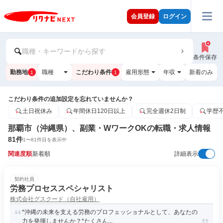
会員登録
ログイン
職種・キーワードから探す
条件保存
勤務地
職種
こだわり条件
雇用形態
年収
新着のみ
1
1
こだわり条件の追加設定を忘れていませんか？
土日祝休み
年間休日120日以上
完全週休2日制
学歴
那覇市（沖縄県）、副業・WワークOKの転職・求人情報
81
件
1
〜
81
件目を表示中
関連度順
新着順
詳細表示
契約社員
労務プロセススペシャリスト
株式会社グスクード（自社雇用）
*沖縄の未来を支える労務のプロフェッショナルとして、あなたの
力を発揮しませんか？*たくさん...