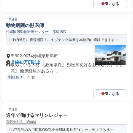
気になる
正社員
動物病院の獣医師
沖縄国際動物医療センター 那覇病院
昨年6月に新規開院！エキゾチック診療を本格的に経験できます
〒902-0074沖縄県那覇市
月給40万円以上
求めている人材 【必須条件】 獣医師免許をお持ちの方 【任
意】 臨床経験がある方 ...
制服あり
+21個
気になる
正社員
通年で働けるマリンレジャー
有限会社SeaWorld
AT免許のみで応募OK/完全未経験者歓迎/インセンティブあり