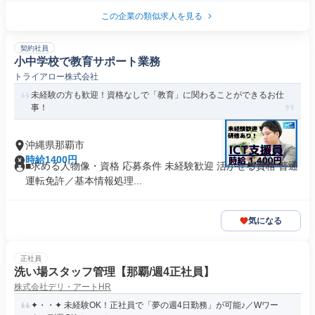
この企業の類似求人を見る
契約社員
小中学校で教育サポート業務
トライアロー株式会社
未経験の方も歓迎！資格なしで「教育」に関わることができるお仕
事！
沖縄県那覇市
時給1400円
■求める人物像・資格 応募条件 未経験歓迎 活かせる資格 普通
運転免許／基本情報処理...
気になる
正社員
洗い場スタッフ管理【那覇/週4正社員】
株式会社デリ・アートHR
✦・・✦ 未経験OK！正社員で「夢の週4日勤務」が可能♪／Wワー