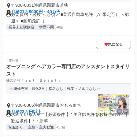
〒900-0031沖縄県那覇市若狭
月給21万8000円～40万円
必要資格・経験 ＜必須＞ ■普通自動車免許（AT限定可） ＜歓
迎＞ ■船舶免許（...
業界未経験歓迎
学歴不問
+6個
気になる
正社員
オープニング ヘアカラー専門店のアシスタントスタイリ
スト
株式会社Ｆａｓｔ Ｂｅａｕｔｙ
研修充実・週休2日｜指名なし｜残業・ノルマなし
〒900-0006沖縄県那覇市おもろまち
月給23万円以上
求めている人材 *【必須条件 】* 美容師免許をお持ちの方 *【
歓迎条件】* ・新卒...
制服あり
主婦・主夫歓迎
+17個