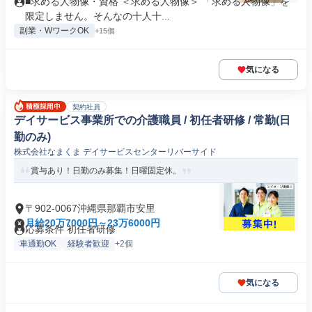
■求める人物像・資格 ＜求める人物像＞ 「求める人物像」を
限定しません。そんなの十人十...
副業・WワークOK
+15個
気になる
契約社員
デイサービス事業所での介護職員 / 初任者研修 / 常勤(日
勤のみ)
株式会社なまくま デイサービスセンターリバーサイド
賞与あり！日勤のみ募集！日曜固定休。
〒902-0067沖縄県那覇市安里
月給20万7000円～23万6000円
応募条件 初任者研修
車通勤OK
経験者歓迎
+2個
気になる