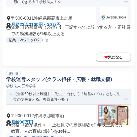
形にできる大手学校法人！ク...
〒900-0011沖縄県那覇市上之屋
月給23万3100円～30万円
資格 【応募資格（必須）】 下記すべてに該当する方 ・正社員
での勤務経験が1年以上ある...
副業・WワークOK
+5個
気になる
正社員
学校運営スタッフ(クラス担任・広報・就職支援)
学校法人 三幸学園
【全国60校以上展開】「先生」ではなく「運営のプロ」として生
徒の夢を支える。教員免許不要（...
〒900-0012沖縄県那覇市泊
月給30万円
資格 ＜必須条件＞ ・正社員での勤務経験が1年以上ある方 ・
教育、人の育成に関心をお持...