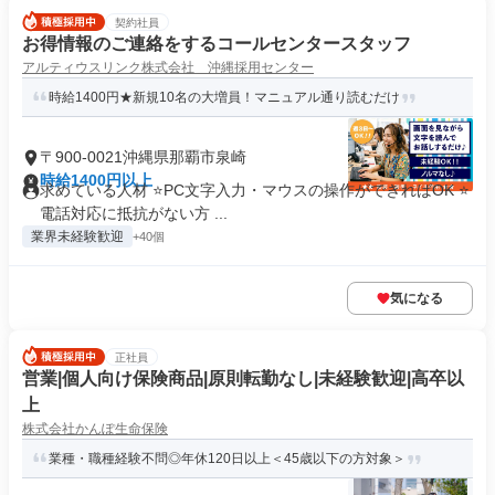
契約社員
お得情報のご連絡をするコールセンタースタッフ
アルティウスリンク株式会社 沖縄採用センター
時給1400円★新規10名の大増員！マニュアル通り読むだけ
〒900-0021沖縄県那覇市泉崎
時給1400円以上
求めている人材 ⭐PC文字入力・マウスの操作ができればOK ⭐
電話対応に抵抗がない方 ...
業界未経験歓迎
+40個
気になる
正社員
営業|個人向け保険商品|原則転勤なし|未経験歓迎|高卒以
上
株式会社かんぽ生命保険
業種・職種経験不問◎年休120日以上＜45歳以下の方対象＞