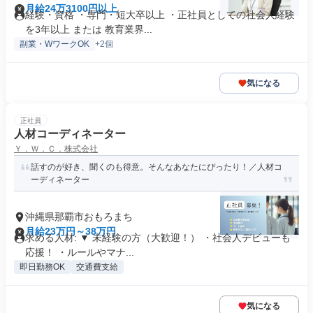
月給24万3100円以上
経験・資格 ・専門・短大卒以上 ・正社員としての社会人経験
を3年以上 または 教育業界...
副業・WワークOK
+2個
気になる
正社員
人材コーディネーター
Ｙ．Ｗ．Ｃ．株式会社
話すのが好き、聞くのも得意。そんなあなたにぴったり！／人材コ
ーディネーター
沖縄県那覇市おもろまち
月給23万円～38万円
求める人材: ▼ 未経験の方（大歓迎！） ・社会人デビューも
応援！ ・ルールやマナ...
即日勤務OK
交通費支給
気になる