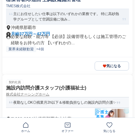
TMES株式会社
主にお任せしたい仕事は以下のいずれかの業務です。 特に高砂熱
学グループとして空調設備に強み...
沖縄県那覇市
月給37万円～42万円
必要な経験・能力等 【必須】設備管理もしくは施工管理のご
経験をお持ちの方 【いずれかの...
業界未経験歓迎
+4個
気になる
契約社員
施設内訪問介護スタッフ(介護福祉士)
株式会社ナーシングホーム
夜勤なしOK◎残業月2h以下＆移動負担なしの施設内訪問介護✨
〒900-0024沖縄県那覇市古波蔵
月給27万円～30万7500円
求めている人材 【必須資格】 ・介護福祉士の資格をお持ちの
ホーム
オファー
気になる
方 【PCスキル】 ・事業...