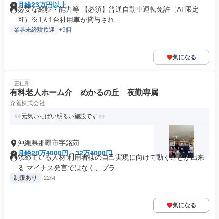
月給23万円以上
必要な経験・能力等 【必須】普通自動車運転免許（AT限定
可）※1人1台社用車が貸与され...
業界未経験歓迎
+9個
気になる
正社員
有料老人ホーム介 めかるの丘 夜勤専属
介善株式会社
元気いっぱい明るい施設です
沖縄県那覇市字銘苅
月給28万4000円～32万4000円
求めている人材 利用者様の自己実現に向けて動くことが出来
る マイナス発言ではなく、プラ...
制服あり
+22個
気になる