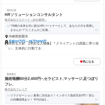
契約社員
HRソリューションコンサルタント
株式会社グスクード（自社雇用）
*沖縄の未来を共に創るHRパートナーとして、あなたの力を発揮し
ませんか？*たくさんのご応募...
沖縄県那覇市
月給24万円～38万5000円
求める人材: 【求める人物像】 * クライアントの課題に寄り添
い、主体的に行動でき...
気になる
業務委託
施術報酬60分2,400円~,セラピスト,マッサージ,足つぼリ
フレ,
株式会社フレイア
リラクゼーション,集客に自信あり！インボイス負担完全0円！安心
の待機保障あり！ 平均日給1...