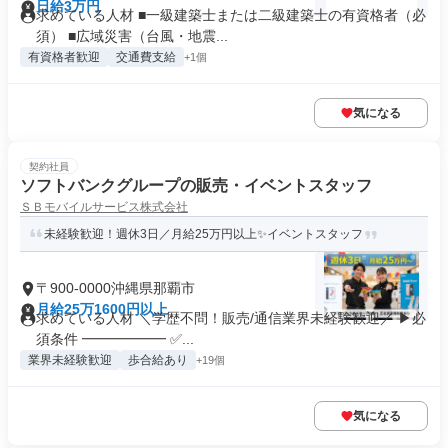
日給3万円
求めている人材 ■一級建築士または二級建築士の有資格者（必
須） ■広域災害（台風・地震...
有資格者歓迎
交通費支給
+1個
気になる
契約社員
ソフトバンクグループの販売・イベントスタッフ
ＳＢモバイルサービス株式会社
未経験歓迎！週休3日／月給25万円以上✨イベントスタッフ
〒900-0000沖縄県那覇市
月給25万1600円以上
求めている人材 ＼学歴不問！販売/通信業界未経験歓迎／ ▶必
須条件 ━━━━━━ ✅...
業界未経験歓迎
歩合給あり
+19個
気になる