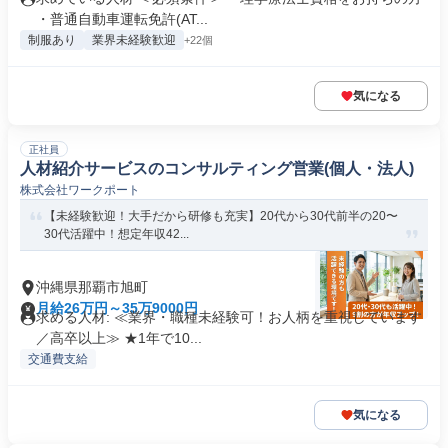
・普通自動車運転免許(AT...
制服あり
業界未経験歓迎
+22個
気になる
正社員
人材紹介サービスのコンサルティング営業(個人・法人)
株式会社ワークポート
【未経験歓迎！大手だから研修も充実】20代から30代前半の20〜
30代活躍中！想定年収42...
沖縄県那覇市旭町
月給26万円～35万9000円
求める人材: ≪業界・職種未経験可！お人柄を重視しています
／高卒以上≫ ★1年で10...
交通費支給
気になる