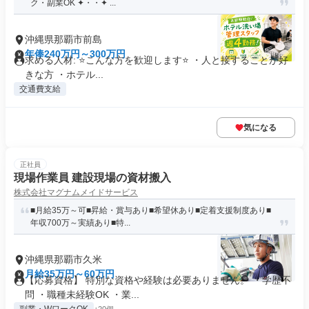
ク・副業OK ✦・・✦ ...
沖縄県那覇市前島
年俸240万円～300万円
求める人材: ⭐️こんな方を歓迎します⭐️ ・人と接することが好
きな方 ・ホテル...
交通費支給
気になる
正社員
現場作業員 建設現場の資材搬入
株式会社マグナムメイドサービス
■月給35万～可■昇給・賞与あり■希望休あり■定着支援制度あり■
年収700万～実績あり■特...
沖縄県那覇市久米
月給35万円～60万円
【応募資格】 特別な資格や経験は必要ありません。 ・学歴不
問 ・職種未経験OK ・業...