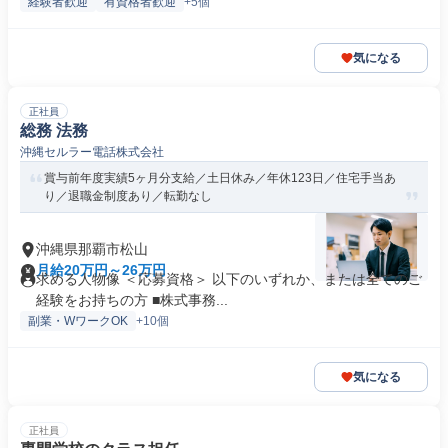
経験者歓迎
有資格者歓迎
+5個
気になる
正社員
総務 法務
沖縄セルラー電話株式会社
賞与前年度実績5ヶ月分支給／土日休み／年休123日／住宅手当あ
り／退職金制度あり／転勤なし
沖縄県那覇市松山
月給20万円～26万円
求める人物像 ＜応募資格＞ 以下のいずれか、または全てのご
経験をお持ちの方 ■株式事務...
副業・WワークOK
+10個
気になる
正社員