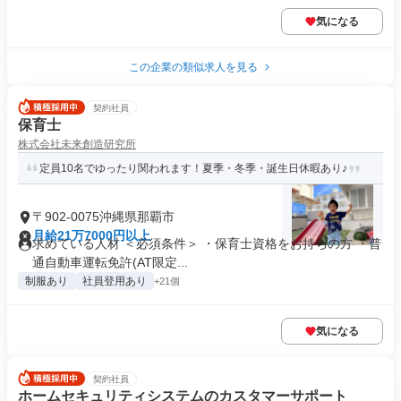
気になる
この企業の類似求人を見る
契約社員
保育士
株式会社未来創造研究所
定員10名でゆったり関われます！夏季・冬季・誕生日休暇あり♪
〒902-0075沖縄県那覇市
月給21万7000円以上
求めている人材 ＜必須条件＞ ・保育士資格をお持ちの方 ・普
通自動車運転免許(AT限定...
制服あり
社員登用あり
+21個
気になる
契約社員
ホームセキュリティシステムのカスタマーサポート