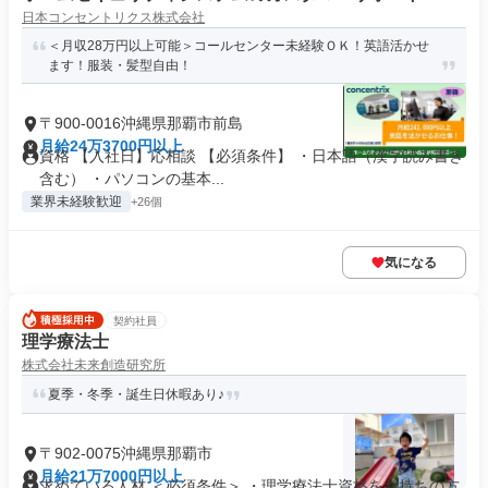
日本コンセントリクス株式会社
＜月収28万円以上可能＞コールセンター未経験ＯＫ！英語活かせ
ます！服装・髪型自由！
〒900-0016沖縄県那覇市前島
月給24万3700円以上
資格 【入社日】応相談 【必須条件】 ・日本語（漢字読み書き
含む） ・パソコンの基本...
業界未経験歓迎
+26個
気になる
契約社員
理学療法士
株式会社未来創造研究所
夏季・冬季・誕生日休暇あり♪
〒902-0075沖縄県那覇市
月給21万7000円以上
求めている人材 ＜必須条件＞ ・理学療法士資格をお持ちの方