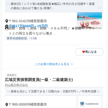
週休2日！シフト制♪未経験歓迎★幅広い年代の方が活躍中！家庭
の都合に合わせて働ける♪実働7...
〒901-0142沖縄県那覇市
月給17万8000円～19万円
経験・資格 ＼資格・経験・スキル不問／ ★家庭やプライベー
トとの両立を図りながら働き...
業界未経験歓迎
+13個
気になる
この企業の類似求人を見る
業務委託
広域災害損害調査員(一級・二級建築士)
内山鑑定株式会社
資格を活かして活躍できる！日勤のみ・日額3万円～／中高年活躍
〒900-0000沖縄県那覇市