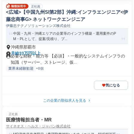
正社員
<広域>【中国九州SI第2部】沖縄:インフラエンジニア<伊
藤忠商事G> ネットワークエンジニア
伊藤忠テクノソリューションズ株式会社
中国・九州・沖縄エリアの企業等のインフラ構築・運用案件のP
M・PLとして、提案/見積り、プ...
沖縄県那覇市
月給33万円以上
必要な経験・能力等 【必須】・一般的なシステムインフラの
知識（サーバー、ストレージ、仮...
業界未経験歓迎
+8個
気になる
この企業の類似求人を見る
正社員
医療情報担当者・MR
サイネオス・ヘルス・ジャパン株式会社