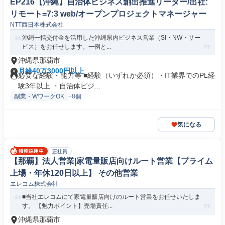
EP216【沖縄】自治体ビジネス創出推進リーダー/出社:
リモート=7:3 web/オープンプロジェクトマネージャー
NTT西日本株式会社
沖縄一括交付金を活用した沖縄県内ビジネス営業（SI・NW・サー
ビス）をお任せします。一例と...
沖縄県那覇市
月給40万3000円以上
必要な経験・能力等 ■経験（いずれか必須）・IT業界でのPL経
験3年以上 ・自治体ビジ...
副業・WワークOK
+8個
気になる
正社員
【那覇】法人営業|家電量販店向けルート営業【プライム
上場・年休120日以上】 その他営業
エレコム株式会社
■当社エレコムにて家電量販店向けのルート営業をお任せいたしま
す。 【魅力ポイント】売場責任...
沖縄県那覇市