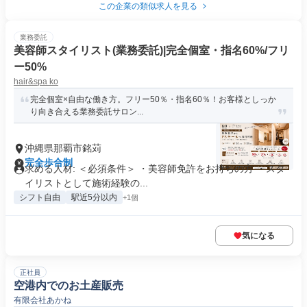
この企業の類似求人を見る
業務委託
美容師スタイリスト(業務委託)|完全個室・指名60%/フリ
ー50%
hair&spa ko
完全個室×自由な働き方。フリー50％・指名60％！お客様としっか
り向き合える業務委託サロン...
沖縄県那覇市銘苅
完全歩合制
求める人材: ＜必須条件＞ ・美容師免許をお持ちの方 ・スタ
イリストとして施術経験の...
シフト自由
駅近5分以内
+1個
気になる
正社員
空港内でのお土産販売
有限会社あかね