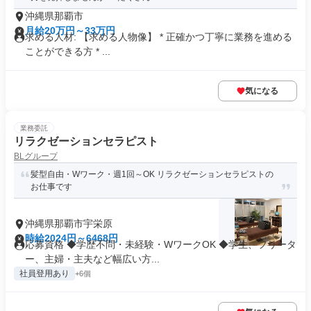
沖縄県那覇市
月給20万円～33万円
求める人材: 【求める人物像】 * 正確かつ丁寧に業務を進める
ことができる方 * ...
気になる
業務委託
リラクゼーションセラピスト
BLグループ
髪型自由・Wワーク・週1回～OK リラクゼーションセラピストの
お仕事です
沖縄県那覇市宇栄原
時給2024円～6468円
応募資格 ◆学歴不問・未経験・WワークOK ◆学生、フリータ
ー、主婦・主夫など幅広い方...
社員登用あり
+6個