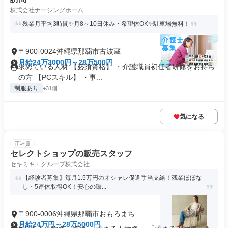
株式会社ナーシングホーム
残業月平均3時間✨月8～10日休み・希望休OK✨駐車場無料！
〒900-0024沖縄県那覇市古波蔵
月給24万3000円～28万500円
求めている人材 【必須資格】 ・介護職員初任者研修をお持ち
の方 【PCスキル】 ・事...
制服あり
+31個
気になる
正社員
セレクトショップの販売スタッフ
セキミキ・グループ株式会社
【経験者募集】毎月1.5万円のオシャレ促進手当支給！残業ほぼな
し・5連休取得OK！安心の環...
〒900-0006沖縄県那覇市おもろまち
月給24万円～28万5000円