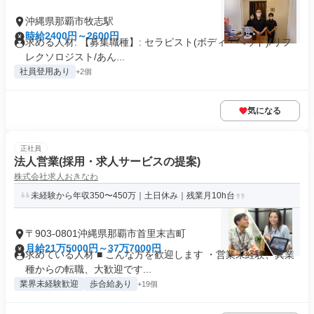
沖縄県那覇市牧志駅
時給2400円～2600円
求める人材: 【募集職種】: セラピスト(ボディ・ヘッド)/リフ
レクソロジスト/あん...
社員登用あり
+2個
気になる
正社員
法人営業(採用・求人サービスの提案)
株式会社求人おきなわ
未経験から年収350〜450万｜土日休み｜残業月10h台
〒903-0801沖縄県那覇市首里末吉町
月給21万5000円～37万7000円
求めている人材 ■ こんな方を歓迎します ・営業未経験、異業
種からの転職、大歓迎です...
業界未経験歓迎
歩合給あり
+19個