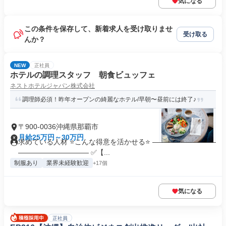
気になる
この条件を保存して、新着求人を受け取りませ
受け取る
んか？
NEW
正社員
ホテルの調理スタッフ 朝食ビュッフェ
ネストホテルジャパン株式会社
調理師必須！昨年オープンの綺麗なホテル/早朝〜昼前には終了♪
〒900-0036沖縄県那覇市
月給25万円～30万円
求めている人材 ⭐こんな得意を活かせる⭐ ―――――――――
―――――――――― ✅【...
制服あり
業界未経験歓迎
+17個
気になる
正社員