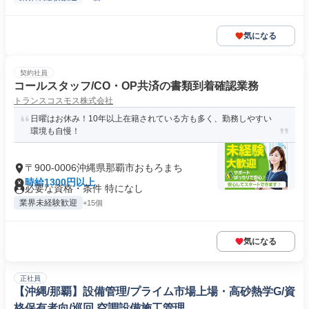
気になる
契約社員
コールスタッフ/CO・OP共済の書類到着確認業務
トランスコスモス株式会社
日曜はお休み！10年以上在籍されている方も多く、勤務しやすい
環境も自慢！
〒900-0006沖縄県那覇市おもろまち
時給1300円以上
必要な資格・条件 特になし
業界未経験歓迎
+15個
気になる
正社員
【沖縄/那覇】設備管理/プライム市場上場・高砂熱学G/資
格保有者向/巡回 空調設備施工管理