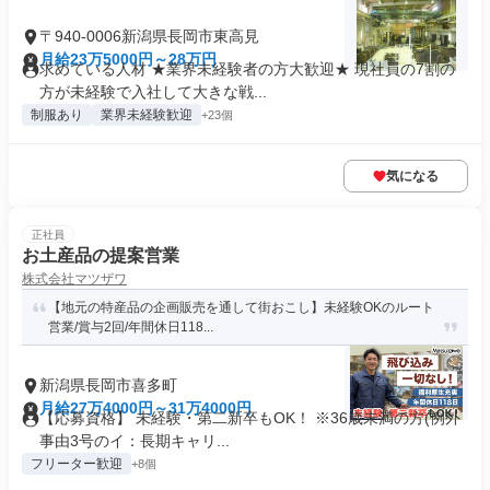
〒940-0006新潟県長岡市東高見
月給23万5000円～28万円
求めている人材 ★業界未経験者の方大歓迎★ 現社員の7割の
方が未経験で入社して大きな戦...
制服あり
業界未経験歓迎
+23個
気になる
正社員
お土産品の提案営業
株式会社マツザワ
【地元の特産品の企画販売を通して街おこし】未経験OKのルート
営業/賞与2回/年間休日118...
新潟県長岡市喜多町
月給27万4000円～31万4000円
【応募資格】 未経験・第二新卒もOK！ ※36歳未満の方(例外
事由3号のイ：長期キャリ...
フリーター歓迎
+8個