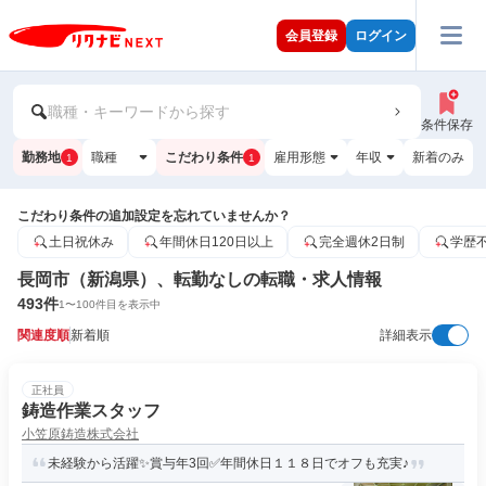
会員登録
ログイン
職種・キーワードから探す
条件保存
勤務地
職種
こだわり条件
雇用形態
年収
新着のみ
1
1
こだわり条件の追加設定を忘れていませんか？
土日祝休み
年間休日120日以上
完全週休2日制
学歴
長岡市（新潟県）、転勤なしの転職・求人情報
493
件
1
〜
100
件目を表示中
関連度順
新着順
詳細表示
正社員
鋳造作業スタッフ
小笠原鋳造株式会社
未経験から活躍✨賞与年3回✅年間休日１１８日でオフも充実♪