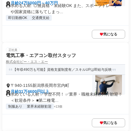
月給24万6000円～40万円
求める人材: ◎無資格・未経験OK また、スポーツトレーナー
や国家資格に落ちてしまっ...
即日勤務OK
交通費支給
気になる
正社員
電気工事・エアコン取付スタッフ
株式会社ピー・エス・エー
【年収490万も可能】資格支援制度有／スキルUPは即給与反映
〒940-1155新潟県長岡市宮内町
月給31万4600円以上
求めている人材 ✅学歴不問！ ✅業界・職種未経験の方歓迎！
＜歓迎条件＞ ■第二種電...
制服あり
業界未経験歓迎
+13個
気になる