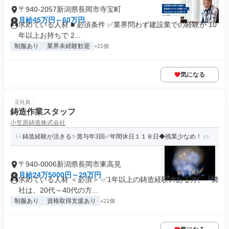
〒940-2057新潟県長岡市寺宝町
月給45万円～60万円
求めている人材 ■ 必須条件 ✅業界問わず建設業での経験が 10
年以上お持ちで 2...
制服あり
業界未経験歓迎
+21個
気になる
正社員
鋳造作業スタッフ
小笠原鋳造株式会社
鋳造経験が活きる✨賞与年3回✅年間休日１１８日◆残業少なめ！
〒940-0006新潟県長岡市東高見
月給24万5000円～29万円
求めている人材 ＜必須＞ ✅1年以上の鋳造経験のある方。 └弊
社は、20代～40代の方...
制服あり
資格取得支援あり
+21個