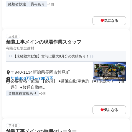
経験者歓迎
賞与あり
+1個
気になる
正社員
舗装工事メインの現場作業スタッフ
有限会社坂詰建材
【未経験大歓迎】賞与は最大8月分の実績あり！
〒940-1134新潟県長岡市妙見町
年俸400万円～700万円
必要資格・経験 【必須】 ●普通自動車免許（AT限定可） 【優
遇】 ●普通自動車...
資格取得支援あり
+6個
気になる
正社員
舗装工事メインの重機ぺレーター