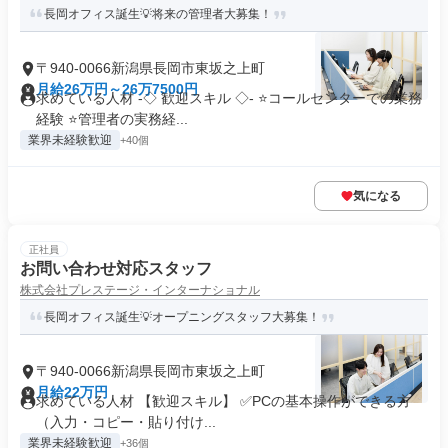
長岡オフィス誕生💡将来の管理者大募集！
〒940-0066新潟県長岡市東坂之上町
月給26万円～26万7500円
求めている人材 -◇ 歓迎スキル ◇- ⭐コールセンターでの業務
経験 ⭐管理者の実務経...
業界未経験歓迎
+40個
気になる
正社員
お問い合わせ対応スタッフ
株式会社プレステージ・インターナショナル
長岡オフィス誕生💡オープニングスタッフ大募集！
〒940-0066新潟県長岡市東坂之上町
月給22万円
求めている人材 【歓迎スキル】 ✅PCの基本操作ができる方
（入力・コピー・貼り付け...
業界未経験歓迎
+36個