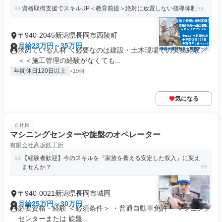
資格取得支援でスキルUP＜教育前提＞絶対に放置しない指導体制
〒940-2045新潟県長岡市西陵町
月給23万円～35万円
求めている人材 ＼必要なのは建設・土木現場での実務経験／
＜＜施工管理の経験がなくても...
年間休日120日以上
+19個
気になる
正社員
マシニングセンターや旋盤のオペレーター
有限会社高坂鉄工所
【経験者歓迎】今のスキルを『家族を養える安定した収入』に変え
ませんか？
〒940-0021新潟県長岡市城岡
月給25万円～30万円
必要資格・経験 ＜必須条件＞ ・普通自動車免許 ・マシニング
センターまたは 旋盤...