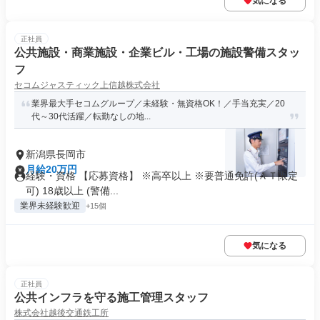
気になる
正社員
公共施設・商業施設・企業ビル・工場の施設警備スタッ
フ
セコムジャスティック上信越株式会社
業界最大手セコムグループ／未経験・無資格OK！／手当充実／20
代～30代活躍／転勤なしの地...
新潟県長岡市
月給20万円
経験・資格 【応募資格】 ※高卒以上 ※要普通免許(ＡＴ限定
可) 18歳以上 (警備...
業界未経験歓迎
+15個
気になる
正社員
公共インフラを守る施工管理スタッフ
株式会社越後交通鉄工所