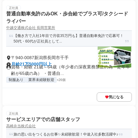
正社員
普通自動車免許のみOK・歩合給でプラス可/タクシード
ライバー
中越交通株式会社 長岡営業所
【働き方で入社1年目で月収35万円も】普通自動車免許で応募可！
50代・60代が正社員として...
〒940-0087新潟県長岡市千手
月給21万5000円以上
資格・経験 21歳～64歳（年少者の深夜業務禁止の為・定年年
齢が65歳の為） ・普通自...
制服あり
業界未経験歓迎
+26個
気になる
正社員
サービスエリアでの店舗スタッフ
高崎弁当株式会社
旅の思い出をつくるお仕事✨未経験歓迎！中途入社多数活躍中♪