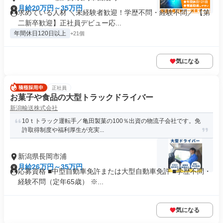
月給20万円～35万円
求めている人材 ＼未経験者歓迎！学歴不問・経験不問／ 【第
二新卒歓迎】正社員デビュー応...
年間休日120日以上
+21個
気になる
正社員
お菓子や食品の大型トラックドライバー
新潟輸送株式会社
10ｔトラック運転手／亀田製菓の100％出資の物流子会社です。免
許取得制度や福利厚生が充実...
新潟県長岡市浦
月給26万円～35万円
応募資格 ■中型自動車免許または大型自動車免許 ■学歴不問・
経験不問（定年65歳） ※...
気になる