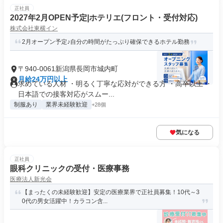
正社員
2027年2月OPEN予定|ホテリエ(フロント・受付対応)
株式会社東横イン
2月オープン予定♪自分の時間がたっぷり確保できるホテル勤務
〒940-0061新潟県長岡市城内町
月給24万円以上
求めている人材 ・明るく丁寧な応対ができる方 ・高卒以上 ・
日本語での接客対応がスムー...
制服あり
業界未経験歓迎
+28個
気になる
正社員
眼科クリニックの受付・医療事務
医療法人新光会
【まったくの未経験歓迎】安定の医療業界で正社員募集！10代～3
0代の男女活躍中！カラコン含...