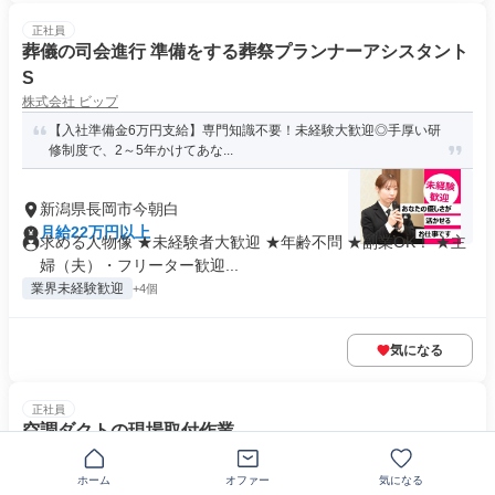
正社員
葬儀の司会進行 準備をする葬祭プランナーアシスタント
S
株式会社 ビップ
【入社準備金6万円支給】専門知識不要！未経験大歓迎◎手厚い研
修制度で、2～5年かけてあな...
新潟県長岡市今朝白
月給22万円以上
求める人物像 ★未経験者大歓迎 ★年齢不問 ★副業OK！ ★主
婦（夫）・フリーター歓迎...
業界未経験歓迎
+4個
気になる
正社員
空調ダクトの現場取付作業
株式会社大晃温調
ホーム
オファー
気になる
＜業界未経験大歓迎＞未経験から一流の職人へ★やりがいある職場