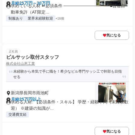
月給25万円～30万円
求めている人材 ⏩必須条件 ─────────────── ■普通自
動車免許（AT限定...
制服あり
業界未経験歓迎
+16個
気になる
正社員
ビルサッシ取付スタッフ
株式会社山恵工業
未経験から本気で手に職を！希少なビル専門サッシ工で幹部も目指
せる
新潟県長岡市雨池町
月給25万円以上
求める人材: 【必須条件・スキル】 学歴・経験不問（未経験歓
迎） ※建築の知識が...
交通費支給
気になる