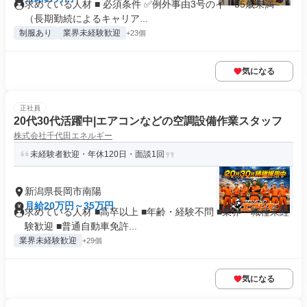
求めている人材 ■ 必須条件 ✅例外事由3号のイ・35歳未満
（長期勤続によるキャリア...
制服あり
業界未経験歓迎
+23個
気になる
正社員
20代30代活躍中|エアコンなどの空調設備作業スタッフ
株式会社千代田エネルギー
未経験者歓迎・年休120日・面談1回
新潟県長岡市南陽
月給20万円～35万円
求めている人材 ■高卒以上 ■年齢・経験不問 ■業界・職種未経
験歓迎 ■普通自動車免許...
業界未経験歓迎
+29個
気になる