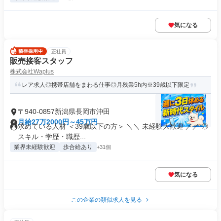
気になる
正社員
販売接客スタッフ
株式会社Waplus
レア求人◎携帯店舗をまわる仕事◎月残業5h内※39歳以下限定
〒940-0857新潟県長岡市沖田
月給27万2000円～45万円
求めている人材 ＜39歳以下の方＞ ＼＼ 未経験大歓迎 ／／ ◎
スキル・学歴・職歴...
業界未経験歓迎
歩合給あり
+31個
気になる
この企業の類似求人を見る