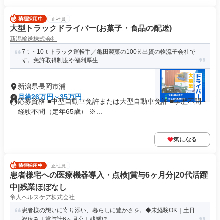
正社員
大型トラックドライバー(お菓子・食品の配送)
新潟輸送株式会社
7ｔ・10ｔトラック運転手／亀田製菓の100％出資の物流子会社で
す。免許取得制度や福利厚生...
新潟県長岡市浦
月給26万円～35万円
応募資格 ■中型自動車免許または大型自動車免許 ■学歴不問・
経験不問（定年65歳） ※...
気になる
正社員
患者様宅への医療機器導入・点検|賞与6ヶ月分|20代活躍
中|残業ほぼなし
帝人ヘルスケア株式会社
患者様の想いに寄り添い、暮らしに豊かさを。◆未経験OK｜土日
祝休み｜賞与計6ヶ月分｜残業ほ...