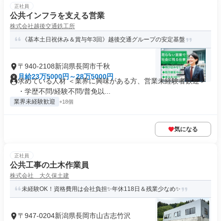
正社員
公共インフラを支える営業
株式会社越後交通鉄工所
《基本土日祝休み＆賞与年3回》越後交通グループの安定基盤
〒940-2108新潟県長岡市千秋
月給23万5000円～28万5000円
求めている人材 ＜業界に興味がある方、営業未経験者歓迎＞
・学歴不問/経験不問/普免以...
業界未経験歓迎
+18個
気になる
正社員
公共工事の土木作業員
株式会社 大久保土建
未経験OK！資格費用は会社負担✨年休118日＆残業少なめ✨
〒947-0204新潟県長岡市山古志竹沢