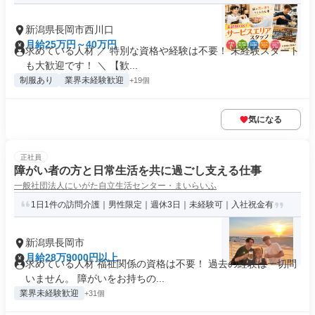
新潟県長岡市西川口
月給25万円～40万円
求めている人材 ／ 特別な資格や経験は不要！ 未経験スタート
も大歓迎です！ ＼ 【歓...
制服あり
業界未経験歓迎
+19個
気になる
正社員
障がい者の方と日常生活を共に過ごし支える仕事
一般社団法人にいがた自立生活センター・まいらいふ
1日1件の訪問介護｜男性限定｜週休3日｜未経験可｜入社祝金有
新潟県長岡市
月給28万9000円以上
求めている人材 福祉関係の資格は不要！ 過去の経験は一切問
いません。 障がいをお持ちの...
業界未経験歓迎
+31個