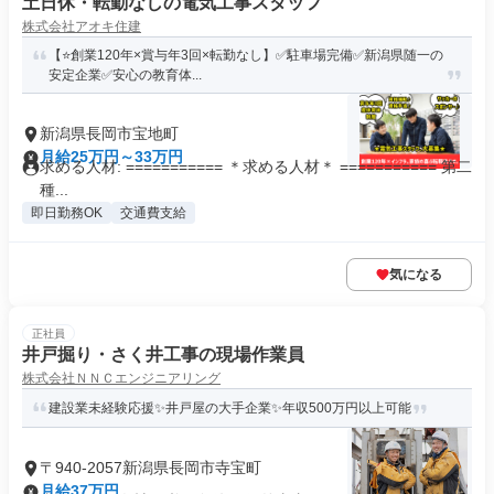
土日休・転勤なしの電気工事スタッフ
株式会社アオキ住建
【⭐️創業120年×賞与年3回×転勤なし】✅駐車場完備✅新潟県随一の
安定企業✅安心の教育体...
新潟県長岡市宝地町
月給25万円～33万円
求める人材: =========== ＊求める人材＊ =========== 第二
種...
即日勤務OK
交通費支給
気になる
正社員
井戸掘り・さく井工事の現場作業員
株式会社ＮＮＣエンジニアリング
建設業未経験応援✨井戸屋の大手企業✨年収500万円以上可能
〒940-2057新潟県長岡市寺宝町
月給37万円