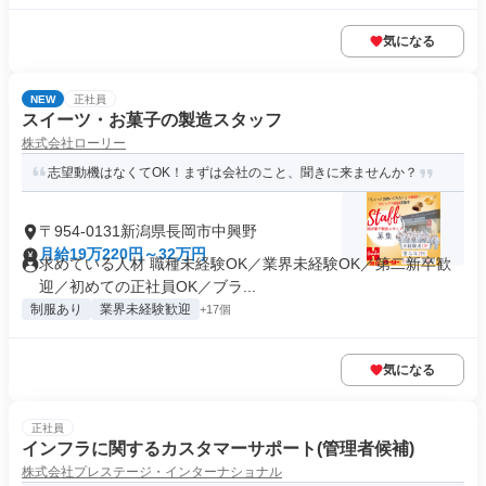
気になる
NEW
正社員
スイーツ・お菓子の製造スタッフ
株式会社ローリー
志望動機はなくてOK！まずは会社のこと、聞きに来ませんか？
〒954-0131新潟県長岡市中興野
月給19万220円～32万円
求めている人材 職種未経験OK／業界未経験OK／第二新卒歓
迎／初めての正社員OK／ブラ...
制服あり
業界未経験歓迎
+17個
気になる
正社員
インフラに関するカスタマーサポート(管理者候補)
株式会社プレステージ・インターナショナル