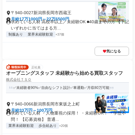
〒940-0027新潟県長岡市西蔵王
月給17万1000円～22万6500円
求めている人材 高校卒以上／未経験OK ■40歳までの方 【下記
いずれかに当てはまる方...
制服あり
業界未経験歓迎
+37個
気になる
正社員
オープニングスタッフ 未経験から始める買取スタッフ
株式会社ＴＳＯ
✅未経験者90%✅自由なシフト設計✅車通勤✅月収80万可能
〒940-0066新潟県長岡市東坂之上町
月給33万円～100万円
求めている人材 ・人物重視の採用！ ・未経験OK！ ・学歴不
問！ 【応募資格】 普通...
業界未経験歓迎
歩合給あり
+20個