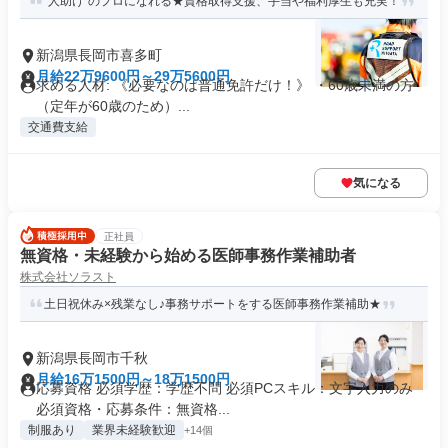
"人助け"のプロになれる★資格取得支援、手当や福利厚生も充実！
新潟県長岡市喜多町
月給22万9600円～29万5600円
求める人材: 《必要なのは普通免許だけ！》 ・60歳未満の方
（定年が60歳のため）...
交通費支給
気になる
正社員
無資格・未経験から始める医師事務作業補助者
株式会社ソラスト
土日祝休み×残業なし♪事務サポートをする医師事務作業補助★
新潟県長岡市千秋
月給16万1500円～18万1500円
応募資格 必須学歴：学歴不問 必須PCスキル：文字入力のみ
必須資格・応募条件：無資格...
制服あり
業界未経験歓迎
+14個