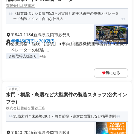
有限会社坂詰建材
《残業ほぼナシ＆賞与5.3ヶ月実績》若手活躍中の重機オペレータ
ー／舗装メイン｜自由な社風＆...
〒940-1134新潟県長岡市妙見町
年俸450万円～700万円
必要資格・経験 【必須】 ●車両系建設機械運転者資格 ●重機オ
ペレーターの経験 ...
資格取得支援あり
+4個
気になる
正社員
水門・橋梁・鳥居など大型案件の製造スタッフ(公共イン
フラ)
株式会社越後交通鉄工所
35歳未満＊未経験OK！＜教育前提＞絶対に放置しない指導体制
〒940-2045新潟県長岡市西陵町