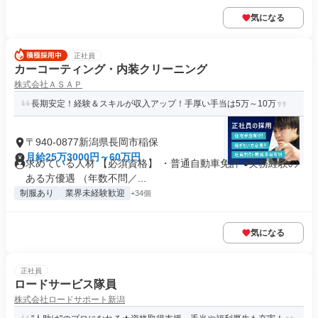
気になる
正社員
カーコーティング・内装クリーニング
株式会社ＡＳＡＰ
長期安定！経験＆スキルが収入アップ！手厚い手当は5万～10万
〒940-0877新潟県長岡市稲保
月給25万3000円～60万円
求めている人材 【必須資格】 ・普通自動車免許 ●実務経験の
ある方優遇 （年数不問／...
制服あり
業界未経験歓迎
+34個
気になる
正社員
ロードサービス隊員
株式会社ロードサポート新潟