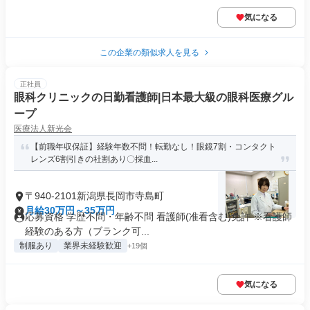
気になる
この企業の類似求人を見る
正社員
眼科クリニックの日勤看護師|日本最大級の眼科医療グル
ープ
医療法人新光会
【前職年収保証】経験年数不問！転勤なし！眼鏡7割・コンタクト
レンズ6割引きの社割あり〇採血...
〒940-2101新潟県長岡市寺島町
月給30万円～35万円
応募資格 学歴不問・年齢不問 看護師(准看含む)免許 ※看護師
経験のある方（ブランク可...
制服あり
業界未経験歓迎
+19個
気になる