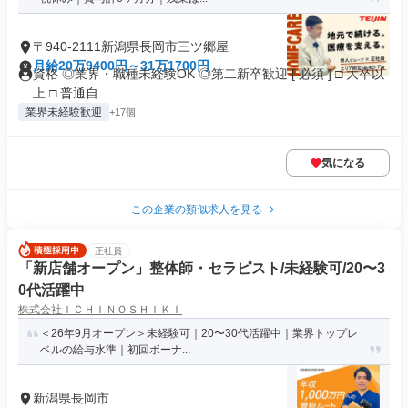
〒940-2111新潟県長岡市三ツ郷屋
月給20万9400円～31万1700円
資格 ◎業界・職種未経験OK ◎第二新卒歓迎 [ 必須 ] □ 大卒以
上 □ 普通自...
業界未経験歓迎
+17個
気になる
この企業の類似求人を見る
正社員
「新店舗オープン」整体師・セラピスト/未経験可/20〜3
0代活躍中
株式会社ＩＣＨＩＮＯＳＨＩＫＩ
＜26年9月オープン＞未経験可｜20〜30代活躍中｜業界トップレ
ベルの給与水準｜初回ボーナ...
新潟県長岡市