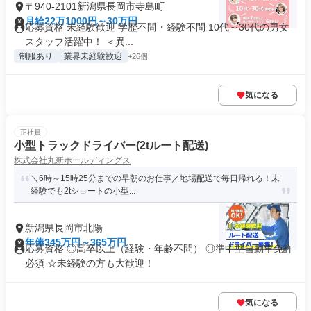
〒940-2101新潟県長岡市寺島町
月給22万1000円～30万円
応募資格 未経験歓迎 学歴不問・経験不問 10代～30代の男女
スタッフ活躍中！ ＜異...
制服あり
業界未経験歓迎
+26個
気になる
正社員
小型トラックドライバー(2tルート配送)
株式会社丸新ホールディングス
＼6時～15時25分までの早朝のお仕事／地場配送で毎日帰れる！未
経験でも2tショートの小型...
新潟県長岡市北陽
年俸345万円～365万円
応募資格 ◎高卒以上（経験・年齢不問） ◎準中型自動車免許
必須 ☆未経験の方も大歓迎！
気になる