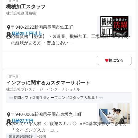
正社員
機械加工スタッフ
株式会社森田精機
〒940-2022新潟県長岡市鉄工町
月給25万円以上
応募資格 【必須】 ・製造業、機械加工、工場勤務のいずれか
の経験がある方 ・普通にあい...
気になる
正社員
インフラに関するカスタマーサポート
株式会社プレステージ・インターナショナル
長岡オフィス誕生💡オープニングスタッフ大募集！
〒940-0066新潟県長岡市東坂之上町
月給22万円
求めている人材 -◇ 歓迎スキル ◇- ⭐PC基本操作ができる方
┗タイピング入力・コ...
業界未経験歓迎
+38個