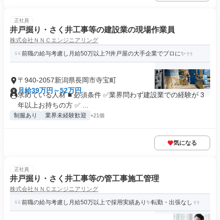
正社員
井戸掘り・さく井工事等の建設業の現場作業員
株式会社ＮＮＣエンジニアリング
前職の給与考慮し月給50万以上?!井戸屋の大手企業でプロに✨
〒940-2057新潟県長岡市寺宝町
月給39万円～52万円
求めている人材 ■ 必須条件 ✅業界問わず建設業での経験が 3
年以上お持ちの方 ✅ ...
制服あり
業界未経験歓迎
+21個
気になる
正社員
井戸掘り・さく井工事等の管工事施工管理
株式会社ＮＮＣエンジニアリング
前職の給与考慮し月給50万以上で採用実績あり✨転勤・出張なし