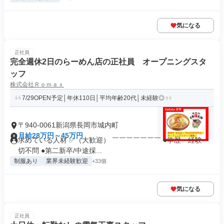
気になる
正社員
完全週休2日のらーめん店の正社員 オープニングスタ
ッフ
株式会社Ｒｏｍａｘ
7/29OPEN予定│年休110日│平均年齢20代│未経験◎
〒940-0061新潟県長岡市城内町
月給28万円～45万円
求めている人材 ✅（大歓迎） ￣￣￣￣￣￣￣ ●学歴・経験⼀
切不問 ●第⼆新卒/中途採...
制服あり
業界未経験歓迎
+33個
気になる
正社員