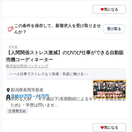
気になる
この条件を保存して、新着求人を受け取りませ
受け取る
んか？
正社員
【人間関係ストレス激減】のびのび仕事ができる自動販
売機コーディネーター
株式会社和光ベンディング
一人仕事でストレスなく快適・気楽に働ける
新潟県長岡市新産
月給23万円～28万円
求める人材: ・４０歳以下(長期勤続によるキャリア形成を図る
ため) ・学歴は問いませ...
交通費支給
気になる