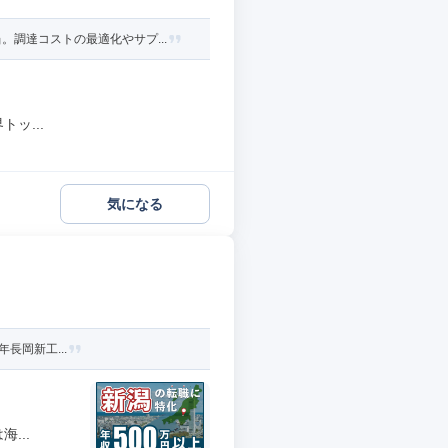
調達コストの最適化やサプ...
ッ...
気になる
年長岡新工...
...