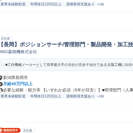
業界未経験歓迎
年間休日120日以上
資格取得支援あり
+2個
正社員
【長岡】ポジションサーチ/管理部門・製品開発・加工技
DMG森精機株式会社
利厚生/労務/給与管理人事
■工作機械メーカーとして世界最大手の当社の完全子会社である太陽工機に出向い
新潟県長岡市
月給40万円以上
必要な経験・能力等 【いずれか必須（5年が目安）】■管理部門（人事、
業界未経験歓迎
年間休日120日以上
資格取得支援あり
+3個
正社員