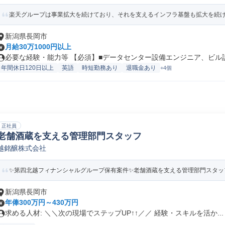
楽天グループは事業拡大を続けており、それを支えるインフラ基盤も拡大を続けて
新潟県長岡市
月給30万1000円以上
必要な経験・能力等 【必須】■データセンター設備エンジニア、ビル設備
年間休日120日以上
英語
時短勤務あり
退職金あり
+4個
正社員
老舗酒蔵を支える管理部門スタッフ
越銘醸株式会社
✨️第四北越フィナンシャルグループ保有案件✨️老舗酒蔵を支える管理部門スタッフ
新潟県長岡市
年俸300万円～430万円
求める人材: ＼＼次の現場でステップUP↑↑／／ 経験・スキルを活か...