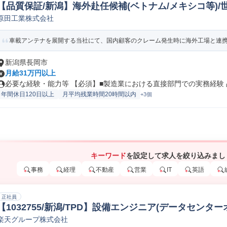
【品質保証/新潟】海外赴任候補(ベトナム/メキシコ等)/
原田工業株式会社
輸送機器品質保証
車載アンテナを展開する当社にて、国内顧客のクレーム発生時に海外工場と連携し
新潟県長岡市
月給31万円以上
必要な経験・能力等 【必須】■製造業における直接部門での実務経験 品
年間休日120日以上
月平均残業時間20時間以内
+3個
キーワード
を設定して求人を絞り込みまし
事務
経理
不動産
営業
IT
英語
正社員
【1032755/新潟/TPD】設備エンジニア(データセンター
楽天グループ株式会社
その他建築/土木/プラント専門職