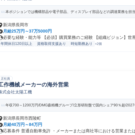
本ポジションでは機構部品や電子部品、ディスプレイ部品などの調達業務を担当。
新潟県長岡市
月給25万円～37万5000円
必要な経験・能力等 【必須】購買業務のご経験 【組織ビジョン】世界ト
年間休日120日以上
資格取得支援あり
時短勤務あり
+2個
正社員
工作機械メーカーの海外営業
株式会社太陽工機
年収700～1200万円/DMG森精機グループ/立形研削盤で国内シェア90％超/2027
新潟県長岡市西陵町
月給40万円～84万円
応募条件 普通自動車免許 ・メーカーまたは商社等における営業または海