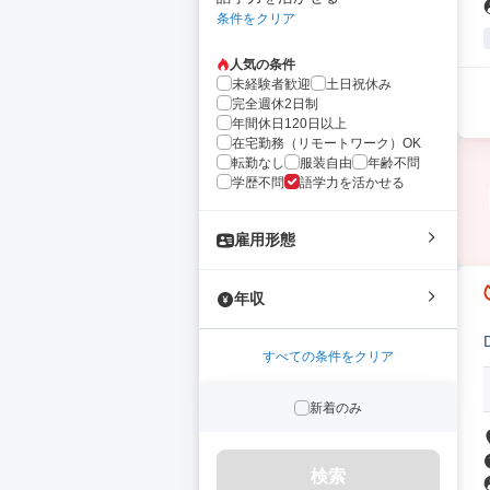
条件をクリア
人気の条件
未経験者歓迎
土日祝休み
完全週休2日制
年間休日120日以上
在宅勤務（リモートワーク）OK
転勤なし
服装自由
年齢不問
学歴不問
語学力を活かせる
雇用形態
年収
すべての条件をクリア
新着のみ
検索