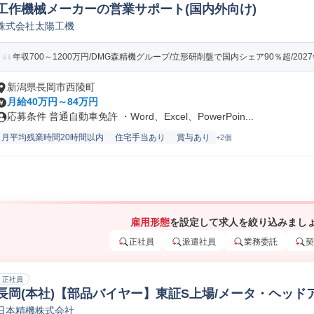
工作機械メーカーの営業サポート(国内外向け)
株式会社太陽工機
年収700～1200万円/DMG森精機グループ/立形研削盤で国内シェア90％超/2027
新潟県長岡市西陵町
月給40万円～84万円
応募条件 普通自動車免許 ・Word、Excel、PowerPoin...
月平均残業時間20時間以内
住宅手当あり
賞与あり
+2個
雇用形態
を設定して求人を絞り込みまし
正社員
派遣社員
業務委託
契
正社員
長岡(本社)【部品バイヤー】東証S上場/メータ・ヘッド
日本精機株式会社
品購買