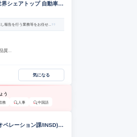
世界シェアトップ 自動車/
報告を行う業務等をお任せ...
質...
気になる
ょう
総務
人事
中国語
オペレーション課/INSD)