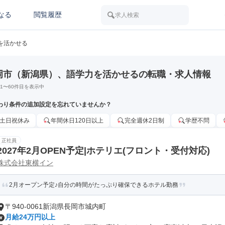
なる
閲覧履歴
求人検索
を活かせる
岡市（新潟県）、語学力を活かせるの転職・求人情報
1
〜
60
件目を表示中
わり条件の追加設定を忘れていませんか？
土日祝休み
年間休日120日以上
完全週休2日制
学歴不問
正社員
2027年2月OPEN予定|ホテリエ(フロント・受付対応)
株式会社東横イン
2月オープン予定♪自分の時間がたっぷり確保できるホテル勤務
〒940-0061新潟県長岡市城内町
月給24万円以上