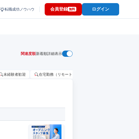
会員登録
ログイン
転職成功ノウハウ
無料
関連度順
新着順
詳細表示
未経験者歓迎
在宅勤務（リモートワーク）OK
家賃補助・住宅手当