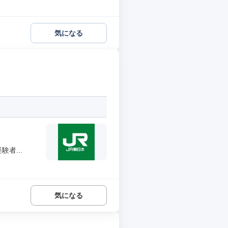
気になる
者...
気になる