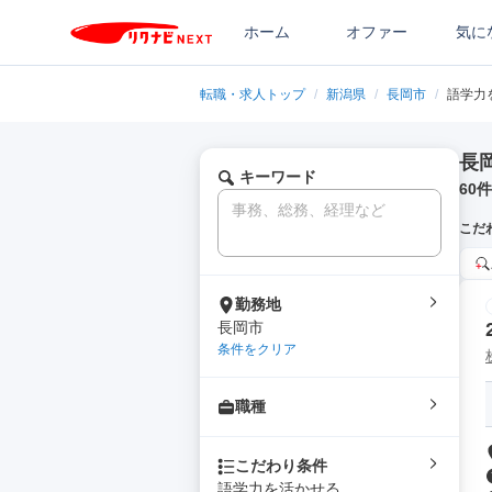
ホーム
オファー
気に
転職・求人トップ
/
新潟県
/
長岡市
/
語学力
長
キーワード
60
件
こだ
勤務地
長岡市
条件をクリア
職種
こだわり条件
語学力を活かせる