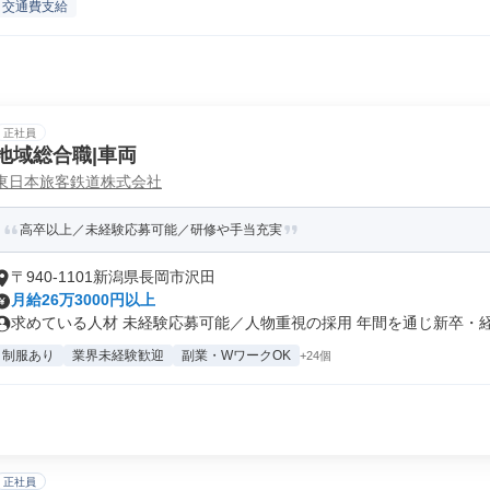
交通費支給
正社員
地域総合職|車両
東日本旅客鉄道株式会社
高卒以上／未経験応募可能／研修や手当充実
〒940-1101新潟県長岡市沢田
月給26万3000円以上
求めている人材 未経験応募可能／人物重視の採用 年間を通じ新卒・経験
制服あり
業界未経験歓迎
副業・WワークOK
+24個
正社員