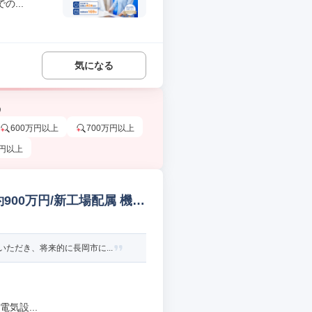
...
気になる
う
600万円以上
700万円以上
万円以上
00万円/新工場配属 機械
ただき、将来的に長岡市に...
気設...