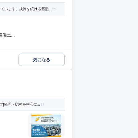
います。成長を続ける基盤...
エ...
気になる
|経理・総務を中心に...