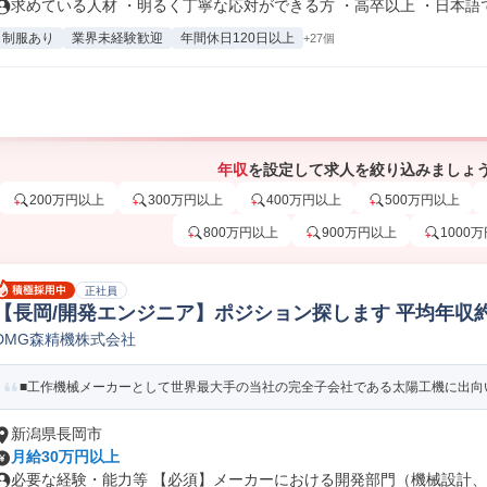
求めている人材 ・明るく丁寧な応対ができる方 ・高卒以上 ・日本語での
制服あり
業界未経験歓迎
年間休日120日以上
+27個
年収
を設定して求人を絞り込みましょ
200万円以上
300万円以上
400万円以上
500万円以上
800万円以上
900万円以上
1000
正社員
【長岡/開発エンジニア】ポジション探します 平均年収約9
DMG森精機株式会社
研究開発
■工作機械メーカーとして世界最大手の当社の完全子会社である太陽工機に出向い
新潟県長岡市
月給30万円以上
必要な経験・能力等 【必須】メーカーにおける開発部門（機械設計、電