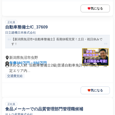
気になる
正社員
自動車整備士/C_37609
日立建機日本株式会社
【新潟県魚沼市×自動車整備士】長期休暇充実！土日・祝日休みで
す！
新潟県魚沼市虫野
年俸380万円～550万円
求める人材: 自動車整備士2級|普通自動車免許 (MT限定) ・指
定エリア内...
交通費支給
気になる
正社員
食品メーカーでの品質管理部門管理職候補
サトウ産業株式会社