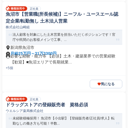
正社員
魚沼市【営業職(所長候補)】ニーフル・ユースエール認
定企業/転勤無し 土木法人営業
株式会社山崎組
法人顧客を対象にした土木営業を担当いただくポジションです！官
庁や民間のお客様メインで工事、...
新潟県魚沼市
月給25万円～31万3300円
必要な経験・能力等 【必須】土木・建築業界での営業経験
【歓迎】■魚沼エリアで長期就業...
+5個
気になる
正社員
ドラッグストアの登録販売者 資格必須
ウエルシア薬局株式会社
未経験積極採用！ 魚沼市【小出駅】【登録販売者/正社員/求人】転
勤なしの働き方も可能！半数...