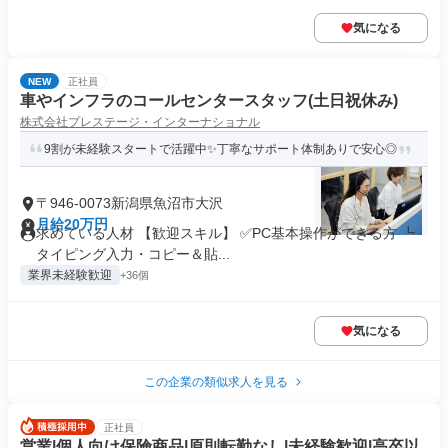
気になる
NEW
正社員
車やインフラのコールセンタースタッフ(土日祝休み)
株式会社プレステージ・インターナショナル
9割が未経験スタートで活躍中✨丁寧なサポート体制ありで安心◎
〒946-0073新潟県魚沼市大沢
月給20万円
求めている人材 【歓迎スキル】 ✅PC基本操作ができる方 ┗
タイピング入力・コピー＆貼...
業界未経験歓迎
+36個
気になる
この企業の類似求人を見る
正社員
営業|個人向け保険商品|原則転勤なし|未経験歓迎|高卒以