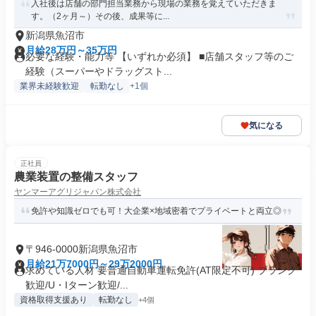
入社後は店舗の部門担当業務から現場の業務を覚えていただきま
す。（2ヶ月～）その後、成果等に...
新潟県魚沼市
月給28万円～35万円
必要な経験・能力等 【いずれか必須】 ■店舗スタッフ等のご
経験（スーパーやドラッグスト...
業界未経験歓迎
転勤なし
+1個
気になる
正社員
農業装置の整備スタッフ
ヤンマーアグリジャパン株式会社
免許や知識ゼロでも可！大企業×地域密着でプライベートと両立◎
〒946-0000新潟県魚沼市
月給21万7000円～29万2000円
求めている人材 要普通自動車運転免許(AT限定不可) ブランク
歓迎/U・Iターン歓迎/...
資格取得支援あり
転勤なし
+4個