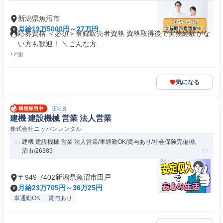
新潟県魚沼市
月給19万5000円～27万円
応募資格 ＜必須＞登録販売者資格 資格取得後で実務経験がな
い方も歓迎！ ＼こんな方...
+2個
気になる
正社員
建機 建設機械 営業 法人営業
株式会社ニッパンレンタル
建機 建設機械 営業 法人営業/車通勤OK/賞与あり/社会保険完備/魚
沼市/26389
〒949-7402新潟県魚沼市田戸
月給23万705円～36万25円
車通勤OK
賞与あり