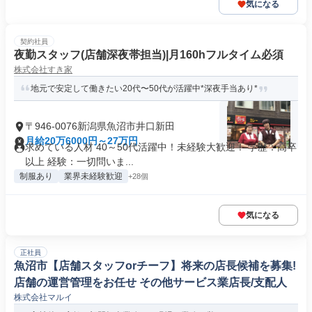
気になる
契約社員
夜勤スタッフ(店舗深夜帯担当)|月160hフルタイム必須
株式会社すき家
地元で安定して働きたい20代〜50代が活躍中*深夜手当あり*
〒946-0076新潟県魚沼市井口新田
月給20万6000円～27万円
求めている人材 40～50代活躍中！未経験大歓迎！ 学歴：高卒
以上 経験：一切問いま...
制服あり
業界未経験歓迎
+28個
気になる
正社員
魚沼市【店舗スタッフorチーフ】将来の店長候補を募集!
店舗の運営管理をお任せ その他サービス業店長/支配人
株式会社マルイ