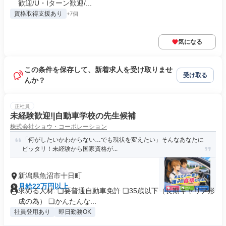
歓迎/U・Iターン歓迎/...
資格取得支援あり
+7個
気になる
この条件を保存して、新着求人を受け取りませ
受け取る
んか？
正社員
未経験歓迎!|自動車学校の先生候補
株式会社ショウ・コーポレーション
「何がしたいかわからない…でも現状を変えたい」そんなあなたに
ピッタリ！未経験から国家資格が...
新潟県魚沼市十日町
月給22万円以上
求める人材: ❏要普通自動車免許 ❏35歳以下（長期キャリア形
成の為） ❏かんたんな...
社員登用あり
即日勤務OK