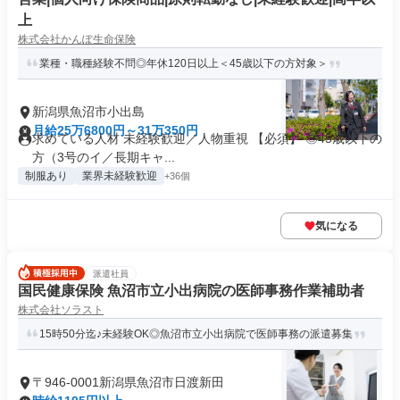
上
株式会社かんぽ生命保険
業種・職種経験不問◎年休120日以上＜45歳以下の方対象＞
新潟県魚沼市小出島
月給25万6800円～31万350円
求めている人材 未経験歓迎／人物重視 【必須】 ◎45歳以下の
方（3号のイ／長期キャ...
制服あり
業界未経験歓迎
+36個
気になる
派遣社員
国民健康保険 魚沼市立小出病院の医師事務作業補助者
株式会社ソラスト
15時50分迄♪未経験OK◎魚沼市立小出病院で医師事務の派遣募集
〒946-0001新潟県魚沼市日渡新田