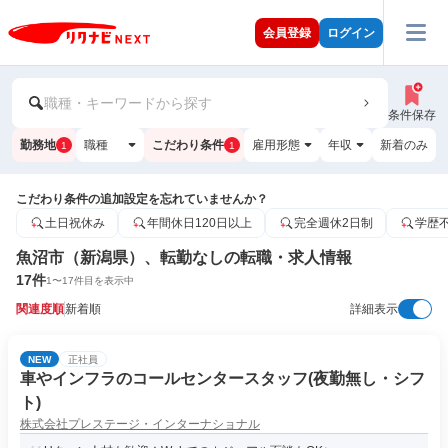
会員登録
ログイン
職種・キーワードから探す
条件保存
勤務地
職種
こだわり条件
雇用形態
年収
新着のみ
1
1
こだわり条件の追加設定を忘れていませんか？
土日祝休み
年間休日120日以上
完全週休2日制
学歴
魚沼市（新潟県）、転勤なしの転職・求人情報
17
件
1
〜
17
件目を表示中
関連度順
新着順
詳細表示
NEW
正社員
車やインフラのコールセンタースタッフ(夜勤無し・シフ
ト)
株式会社プレステージ・インターナショナル