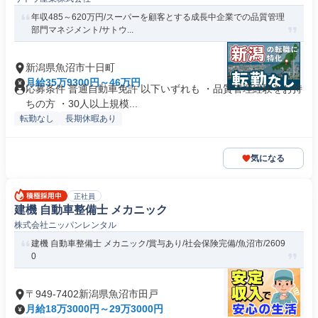
年収485～620万円/スーパーを顧客とする成長中企業での品質管理
部門マネジメント/サトウ...
新潟県魚沼市十日町
月給35万9300円～46万円
応募条件 普通自動車免許 以下いずれも ・品質管理経験をお持
ちの方 ・30人以上規模...
転勤なし
長期休暇あり
気になる
正社員
建機 自動車整備士 メカニック
株式会社ニッパンレンタル
建機 自動車整備士 メカニック/賞与あり/社会保険完備/魚沼市/2609
0
〒949-7402新潟県魚沼市田戸
月給18万3000円～29万3000円