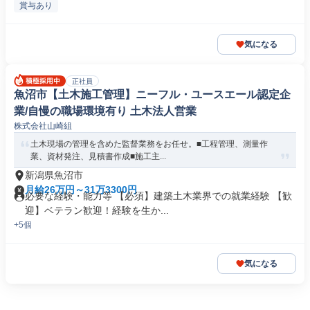
賞与あり
気になる
正社員
魚沼市【土木施工管理】ニーフル・ユースエール認定企
業/自慢の職場環境有り 土木法人営業
株式会社山崎組
土木現場の管理を含めた監督業務をお任せ。■工程管理、測量作
業、資材発注、見積書作成■施工主...
新潟県魚沼市
月給26万円～31万3300円
必要な経験・能力等 【必須】建築土木業界での就業経験 【歓
迎】ベテラン歓迎！経験を生か...
+5個
気になる