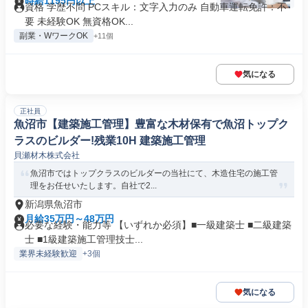
時給1195円以上
資格 学歴不問 PCスキル：文字入力のみ 自動車運転免許：不
要 未経験OK 無資格OK...
副業・WワークOK
+11個
気になる
正社員
魚沼市【建築施工管理】豊富な木材保有で魚沼トップク
ラスのビルダー!残業10H 建築施工管理
貝瀬材木株式会社
魚沼市ではトップクラスのビルダーの当社にて、木造住宅の施工管
理をお任せいたします。自社で2...
新潟県魚沼市
月給35万円～48万円
必要な経験・能力等 【いずれか必須】■一級建築士 ■二級建築
士 ■1級建築施工管理技士...
業界未経験歓迎
+3個
気になる