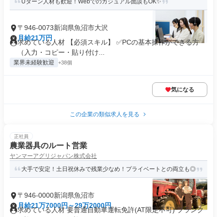
Uターン人材も歓迎！Webでのカジュアル面談もOK✨
〒946-0073新潟県魚沼市大沢
月給21万円
求めている人材 【必須スキル】 ✅PCの基本操作ができる方
（入力・コピー・貼り付け...
業界未経験歓迎
+38個
気になる
この企業の類似求人を見る
正社員
農業器具のルート営業
ヤンマーアグリジャパン株式会社
大手で安定！土日祝休みで残業少なめ！プライベートとの両立も◎
〒946-0000新潟県魚沼市
月給21万7000円～29万2000円
求めている人材 要普通自動車運転免許(AT限定不可) ブランク