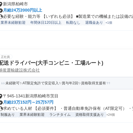
新潟県柏崎市
月給24万2000円以上
必要な経験・能力等 【いずれも必須】 ■製造業での機械または設備の設
業界未経験歓迎
年間休日120日以上
転勤なし
退職金あり
+1個
正社員
配送ドライバー(大手コンビニ・工場ルート)
越後運輸建設株式会社
未経験可✨AT限定免許で安定収入✨賞与年2回✨資格取得支援有
〒945-1341新潟県柏崎市茨目
月給23万152円～25万57円
求めている人材 【必須要件】 ・普通自動車免許保有（AT限定可） ・安.
制服あり
業界未経験歓迎
ランチタイム
資格取得支援あり
+24個