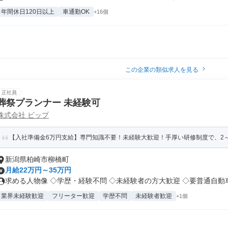
年間休日120日以上
車通勤OK
+16個
この企業の類似求人を見る
正社員
葬祭プランナー 未経験可
株式会社 ビップ
【入社準備金6万円支給】専門知識不要！未経験大歓迎！手厚い研修制度で、2～5
新潟県柏崎市柳橋町
月給22万円～35万円
求める人物像 ◇学歴・経験不問 ◇未経験者の方大歓迎 ◇要普通自動車免
業界未経験歓迎
フリーター歓迎
学歴不問
未経験者歓迎
+1個