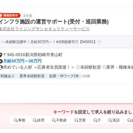
正社員
インフラ施設の運営サポート(受付・巡回業務)
株式会社ライジングサンセキュリティーサービス
未経験活躍中！月給30万円～！ＷEB面接可◎【NG001】
〒945-0016新潟県柏崎市青山町
月給30万円～38万円
求めている人材 ＜応募者全員面接！＞ ◇未経験歓迎 ◇業界・職種未経験
制服あり
業界未経験歓迎
副業・WワークOK
+31個
キーワード
を設定して求人を絞り込みまし
事務
経理
不動産
営業
IT
英語