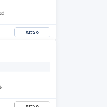
計...
気になる
..
気になる