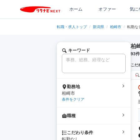
ホーム
オファー
気に
転職・求人トップ
/
新潟県
/
柏崎市
/
転勤な
柏
キーワード
93
件
こだ
勤務地
柏崎市
条件をクリア
職種
こだわり条件
転勤なし