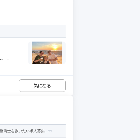
...
気になる
備士を救いたい求人募集...