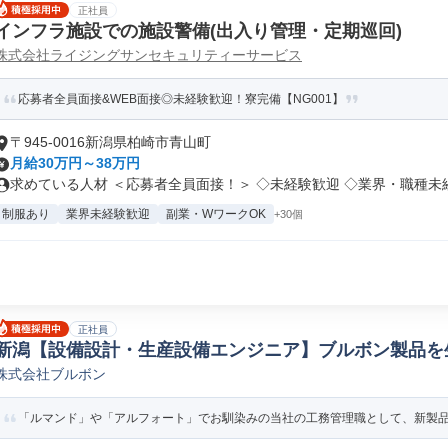
正社員
インフラ施設での施設警備(出入り管理・定期巡回)
株式会社ライジングサンセキュリティーサービス
応募者全員面接&WEB面接◎未経験歓迎！寮完備【NG001】
〒945-0016新潟県柏崎市青山町
月給30万円～38万円
求めている人材 ＜応募者全員面接！＞ ◇未経験歓迎 ◇業界・職種未経験
制服あり
業界未経験歓迎
副業・WワークOK
+30個
正社員
新潟【設備設計・生産設備エンジニア】ブルボン製品を
株式会社ブルボン
機構設計
「ルマンド」や「アルフォート」でお馴染みの当社の工務管理職として、新製品向