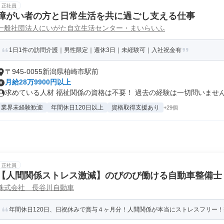
正社員
障がい者の方と日常生活を共に過ごし支える仕事
一般社団法人にいがた自立生活センター・まいらいふ
1日1件の訪問介護｜男性限定｜週休3日｜未経験可｜入社祝金有
〒945-0055新潟県柏崎市駅前
月給28万9900円以上
求めている人材 福祉関係の資格は不要！ 過去の経験は一切問いません。 
業界未経験歓迎
年間休日120日以上
資格取得支援あり
+29個
正社員
【人間関係ストレス激減】のびのび働ける自動車整備士
株式会社 長谷川自動車
年間休日120日、日祝休みで賞与４ヶ月分！人間関係が本当にストレスフリー！整