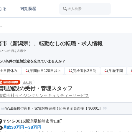
なる
閲覧履歴
求人検索
し
崎市（新潟県）、転勤なしの転職・求人情報
1
〜
93
件目を表示中
わり条件の追加設定を忘れていませんか？
土日祝休み
年間休日120日以上
完全週休2日制
学歴不問
正社員
管理施設の受付・管理スタッフ
株式会社ライジングサンセキュリティーサービス
WEB面接◎家具・家電付寮完備！応募者全員面接【NG001】
〒945-0016新潟県柏崎市青山町
月給30万円～38万円