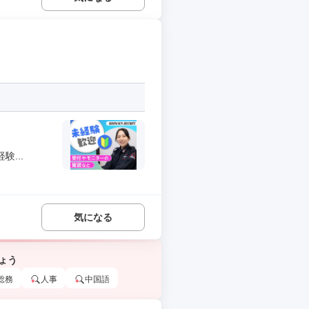
...
気になる
ょう
総務
人事
中国語