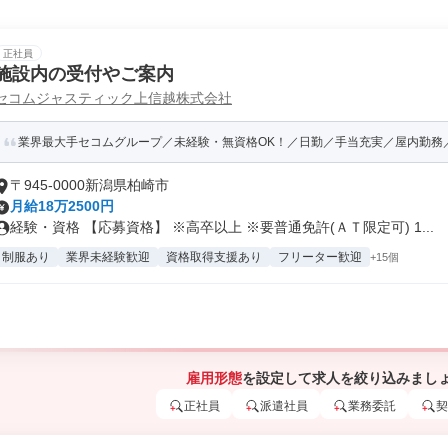
正社員
施設内の受付やご案内
セコムジャスティック上信越株式会社
業界最大手セコムグループ／未経験・無資格OK！／日勤／手当充実／屋内勤務
〒945-0000新潟県柏崎市
月給18万2500円
経験・資格 【応募資格】 ※高卒以上 ※要普通免許(ＡＴ限定可) 1...
制服あり
業界未経験歓迎
資格取得支援あり
フリーター歓迎
+15個
雇用形態
を設定して求人を絞り込みまし
正社員
派遣社員
業務委託
契