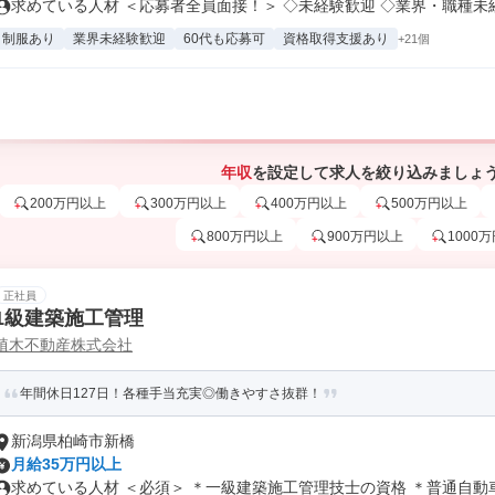
求めている人材 ＜応募者全員面接！＞ ◇未経験歓迎 ◇業界・職種未経験
制服あり
業界未経験歓迎
60代も応募可
資格取得支援あり
+21個
年収
を設定して求人を絞り込みましょ
200万円以上
300万円以上
400万円以上
500万円以上
800万円以上
900万円以上
1000
正社員
1級建築施工管理
植木不動産株式会社
年間休日127日！各種手当充実◎働きやすさ抜群！
新潟県柏崎市新橋
月給35万円以上
求めている人材 ＜必須＞ ＊一級建築施工管理技士の資格 ＊普通自動車運