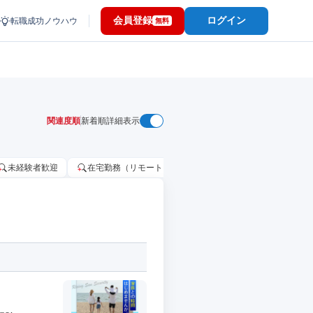
会員登録
ログイン
転職成功ノウハウ
無料
関連度順
新着順
詳細表示
未経験者歓迎
在宅勤務（リモートワーク）OK
家賃補助・住宅手当