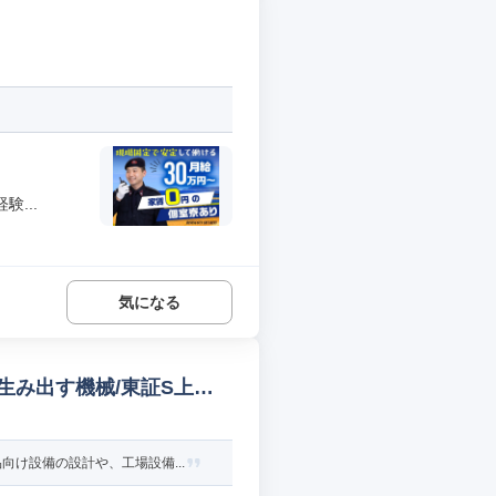
...
気になる
生み出す機械/東証S上場
け設備の設計や、工場設備...