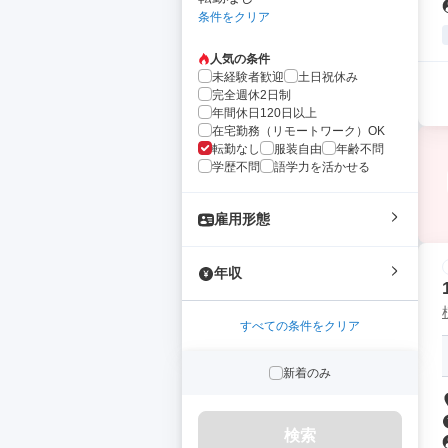
条件をクリア
人気の条件
未経験者歓迎
土日祝休み
完全週休2日制
年間休日120日以上
在宅勤務（リモートワーク）OK
転勤なし
服装自由
年齢不問
学歴不問
語学力を活かせる
雇用形態
年収
すべての条件をクリア
新着のみ
検索