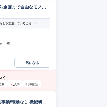
から企画まで自由なモノ作
どを製造している当社...
ご経...
気になる
ょう
総務
人事
中国語
長事業/転勤なし 機械研究