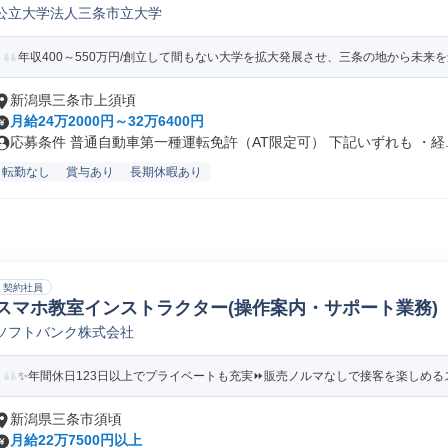
公立大学法人三条市立大学
年収400～550万円/創立して間もない大学を拡大発展させ、三条の地から未来を創
新潟県三条市上須頃
月給24万2000円～32万6400円
応募条件 普通自動車第一種運転免許（AT限定可） 下記いずれも ・経..
転勤なし
賞与あり
長期休暇あり
契約社員
スマホ教室インストラクター(操作案内・サポート業務)
ソフトバンク株式会社
✨️年間休日123日以上でプライベートも充実⏩️販売ノルマなしで接客を楽しめるスマ
新潟県三条市須頃
月給22万7500円以上