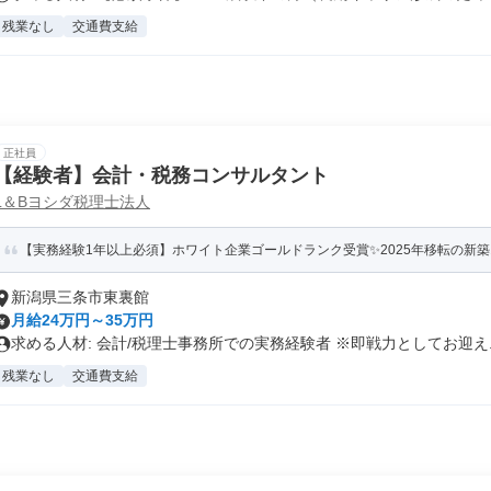
残業なし
交通費支給
正社員
【経験者】会計・税務コンサルタント
L＆Bヨシダ税理士法人
【実務経験1年以上必須】ホワイト企業ゴールドランク受賞✨2025年移転の新築オ
新潟県三条市東裏館
月給24万円～35万円
求める人材: 会計/税理士事務所での実務経験者 ※即戦力としてお迎え..
残業なし
交通費支給