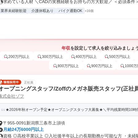
求めている人材 ＼CADの実務経験をお持ちの方大歓迎／ ＜必須条件＞.
業界未経験歓迎
介護休暇あり
バイク通勤OK
+16個
年収
を設定して求人を絞り込みましょ
200万円以上
300万円以上
400万円以上
500万円以上
800万円以上
900万円以上
1000
正社員
オープニングスタッフ/Zoffのメガネ販売スタッフ(正社員
株式会社ゾフ
★2026年秋オープン予定★オープニングスタッフ大募集★＼平均残業時間10時間未
〒955-0091新潟県三条市上須頃
月給24万6000円以上
資格 ◎高校卒業以上 ◎入社後半年以上の長期勤務が可能な方 ・未経験.