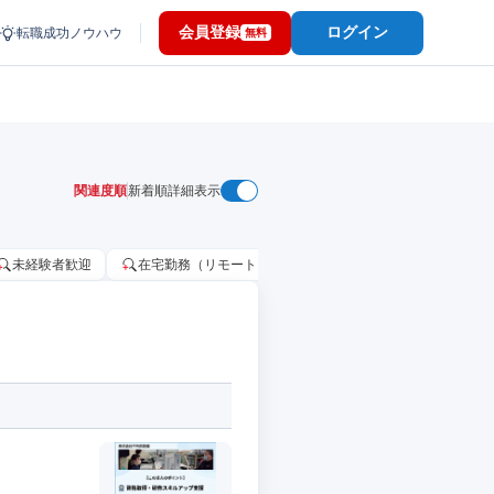
会員登録
ログイン
転職成功ノウハウ
無料
関連度順
新着順
詳細表示
未経験者歓迎
在宅勤務（リモートワーク）OK
家賃補助・住宅手当