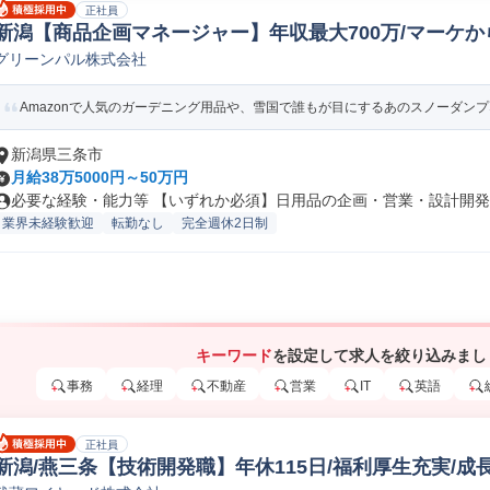
正社員
新潟【商品企画マネージャー】年収最大700万/マーケ
グリーンパル株式会社
り 日用品/アパレル/インテリア法人営業
Amazonで人気のガーデニング用品や、雪国で誰もが目にするあのスノーダンプな
新潟県三条市
月給38万5000円～50万円
必要な経験・能力等 【いずれか必須】日用品の企画・営業・設計開発の
業界未経験歓迎
転勤なし
完全週休2日制
キーワード
を設定して求人を絞り込みまし
事務
経理
不動産
営業
IT
英語
正社員
新潟/燕三条【技術開発職】年休115日/福利厚生充実/成