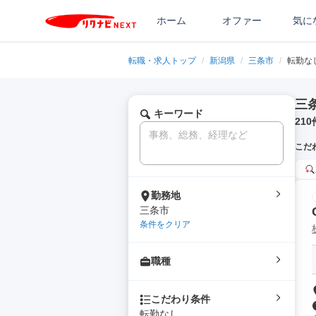
ホーム
オファー
気に
転職・求人トップ
/
新潟県
/
三条市
/
転勤な
三
キーワード
210
こだ
勤務地
三条市
条件をクリア
職種
こだわり条件
転勤なし