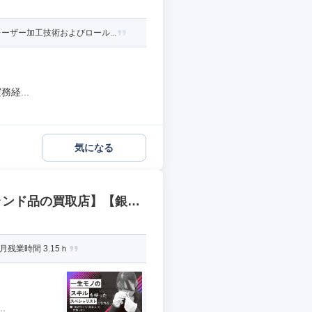
ザー加工技術およびロール...
経...
気になる
ランド品の買取店】【銀座
残業時間 3.15ｈ
.