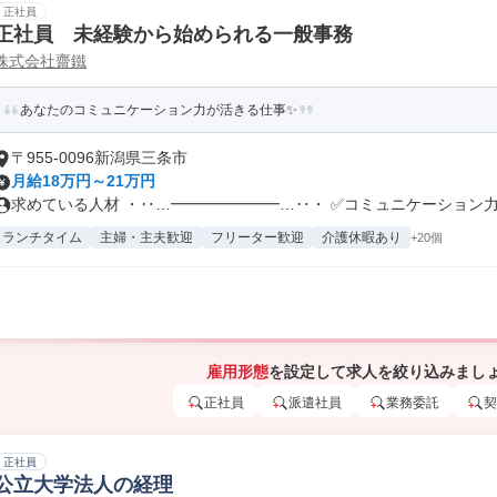
正社員
正社員 未経験から始められる一般事務
株式会社齋鐵
あなたのコミュニケーション力が活きる仕事✨
〒955-0096新潟県三条市
月給18万円～21万円
求めている人材 ・‥…━━━━━━━…‥・ ✅コミュニケーション力の
ランチタイム
主婦・主夫歓迎
フリーター歓迎
介護休暇あり
+20個
雇用形態
を設定して求人を絞り込みまし
正社員
派遣社員
業務委託
契
正社員
公立大学法人の経理