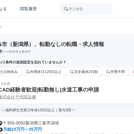
なる
閲覧履歴
求人検索
し
条市（新潟県）、転勤なしの転職・求人情報
件
1
〜
100
件目を表示中
わり条件の追加設定を忘れていませんか？
土日祝休み
年間休日120日以上
完全週休2日制
学歴不問
正社員
CAD経験者歓迎|転勤無し|水道工事の申請
株式会社千代田設備
福利厚生充実◎年休120日以上｜賞与3回
〒955-0092新潟県三条市須頃
月給23万円～35万円