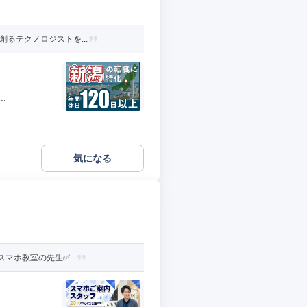
るテクノロジストを...
.
気になる
ホ教室の先生✅️...