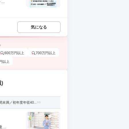
..
気になる
う
600万円以上
700万円以上
万円以上
)
満／初年度年収40...
..