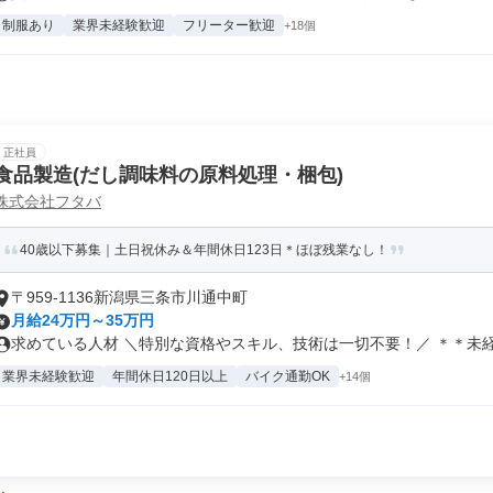
制服あり
業界未経験歓迎
フリーター歓迎
+18個
正社員
食品製造(だし調味料の原料処理・梱包)
株式会社フタバ
40歳以下募集｜土日祝休み＆年間休日123日＊ほぼ残業なし！
〒959-1136新潟県三条市川通中町
月給24万円～35万円
求めている人材 ＼特別な資格やスキル、技術は一切不要！／ ＊＊未経験
業界未経験歓迎
年間休日120日以上
バイク通勤OK
+14個