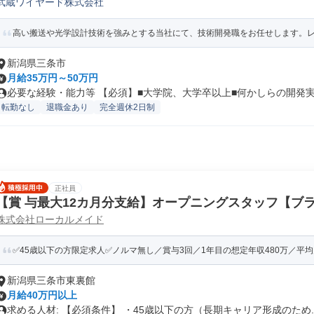
武蔵ワイヤード株式会社
開発
高い搬送や光学設計技術を強みとする当社にて、技術開発職をお任せします。レー
新潟県三条市
月給35万円～50万円
必要な経験・能力等 【必須】■大学院、大学卒以上■何かしらの開発実務
転勤なし
退職金あり
完全週休2日制
正社員
【賞 与最大12カ月分支給】オープニングスタッフ【ブ
株式会社ローカルメイド
蔵や三条店】
✅45歳以下の方限定求人✅ノルマ無し／賞与3回／1年目の想定年収480万／平均月
新潟県三条市東裏館
月給40万円以上
求める人材: 【必須条件】 ・45歳以下の方（長期キャリア形成のため..