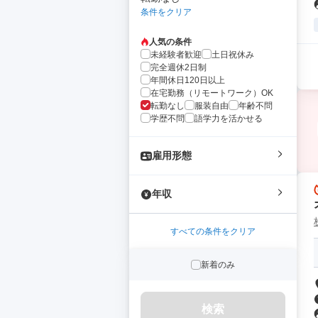
条件をクリア
人気の条件
未経験者歓迎
土日祝休み
完全週休2日制
年間休日120日以上
在宅勤務（リモートワーク）OK
転勤なし
服装自由
年齢不問
学歴不問
語学力を活かせる
雇用形態
年収
すべての条件をクリア
新着のみ
検索