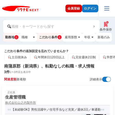
会員登録
ログイン
職種・キーワードから探す
条件保存
勤務地
職種
こだわり条件
雇用形態
年収
新着のみ
1
1
こだわり条件の追加設定を忘れていませんか？
土日祝休み
年間休日120日以上
完全週休2日制
学歴
南蒲原郡（新潟県）、転勤なしの転職・求人情報
3
件
1
〜
3
件目を表示中
関連度順
新着順
詳細表示
正社員
生産管理職
株式会社山之内製作所
【未経験OK】男性活躍中／住宅手当など充実／週休2日／車通勤