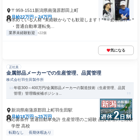
〒959-1511新潟県南蒲原郡田上町
月給22万円～24万円
求めている人材 *未経験からでも歓迎します！* *＜必須条件＞*
・普通自動車運転免...
業界未経験歓迎
+22個
気になる
正社員
金属部品メーカーでの生産管理、品質管理
株式会社羽生田製作所
年収300～400万円/金属部品メーカーの製造技術（生産管理、品質
管理）管理職候補ポジショ...
新潟県南蒲原郡田上町羽生田駅
月給18万円～25万円
応募条件 普通自動車免許 生産管理のご経験 品質管理のご経験
学歴 高校
転勤なし
長期休暇あり