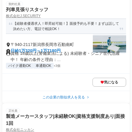
契約社員
列車見張りスタッフ
株式会社J.SECURITY
【経験者優遇求人！即昇給可能！】面接予約も不要！まずは話して
決めたい方、電話で相談OK！
〒940-2117新潟県長岡市石動南町
日給1万320円～1万7180円
資格 18歳以上(警備業法による) 未経験者・シニア世代活躍
中！ 年齢の条件と理由：...
バイク通勤OK
車通勤OK
+3個
気になる
この企業の類似求人を見る
正社員
製造メーカースタッフ|未経験OK|資格支援制度あり|面接
1回
株式会社ニッカン