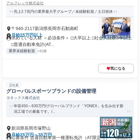
アルフレッサ株式会社
売上2.7兆円の業界最大手グループ／未経験歓迎／土日祝休
〒940-2117新潟県長岡市石動南町
月給25万円以上
求めている人材 ＜必須条件＞ □大卒以上 □社会人経験3年以上
□普通自動車免許(AT...
業界未経験歓迎
+31個
気になる
正社員
グローバルスポーツブランドの設備管理
ヨネックス株式会社
年収450～630万円/グローバルブランド「YONEX」を生み出す新
潟工場での募集です。/...
新潟県長岡市塚野山
月給25万円～35万円
応募条件 普通自動車第一種運転免許（AT限定可） ・機械及び