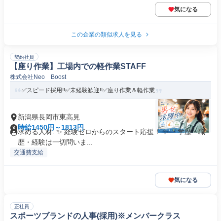
気になる
この企業の類似求人を見る
契約社員
【座り作業】工場内での軽作業STAFF
株式会社Neo Boost
✅スピード採用!!✅未経験歓迎!!✅座り作業＆軽作業
新潟県長岡市東高見
時給1450円～1813円
求める人材: ✨ 経験ゼロからのスタート応援！ ✨ ・学歴・職
歴・経験は一切問いま...
交通費支給
気になる
正社員
スポーツブランドの人事(採用)※メンバークラス