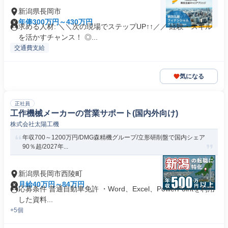
新潟県長岡市
年俸300万円～430万円
求める人材: ＼＼次の現場でステップUP↑↑／／ 経験・スキル
を活かすチャンス！ ◎...
交通費支給
気になる
正社員
工作機械メーカーの営業サポート(国内外向け)
株式会社太陽工機
年収700～1200万円/DMG森精機グループ/立形研削盤で国内シェア
90％超/2027年...
新潟県長岡市西陵町
月給40万円～84万円
応募条件 普通自動車免許 ・Word、Excel、PowerPointを利用
した資料...
+5個