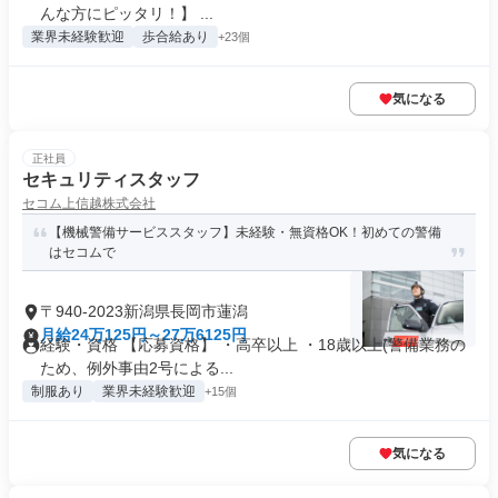
んな方にピッタリ！】 ...
業界未経験歓迎
歩合給あり
+23個
気になる
正社員
セキュリティスタッフ
セコム上信越株式会社
【機械警備サービススタッフ】未経験・無資格OK！初めての警備
はセコムで
〒940-2023新潟県長岡市蓮潟
月給24万125円～27万6125円
経験・資格 【応募資格】 ・高卒以上 ・18歳以上(警備業務の
ため、例外事由2号による...
制服あり
業界未経験歓迎
+15個
気になる