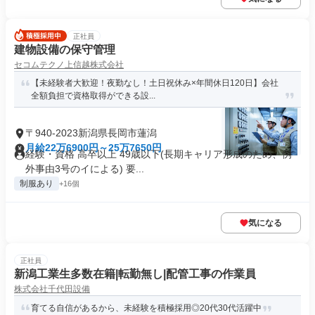
正社員
建物設備の保守管理
セコムテクノ上信越株式会社
【未経験者大歓迎！夜勤なし！土日祝休み×年間休日120日】会社
全額負担で資格取得ができる設...
〒940-2023新潟県長岡市蓮潟
月給22万6900円～25万7650円
経験・資格 高卒以上 49歳以下(長期キャリア形成のため、例
外事由3号のイによる) 要...
制服あり
+16個
気になる
正社員
新潟工業生多数在籍|転勤無し|配管工事の作業員
株式会社千代田設備
育てる自信があるから、未経験を積極採用◎20代30代活躍中