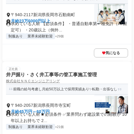
〒940-2117新潟県長岡市石動南町
月給23万6000円以上
求めている人材 【必須条件】 ・普通自動車第一種免許（AT限
定可） ・20歳以上（例外...
制服あり
業界未経験歓迎
+29個
気になる
正社員
井戸掘り・さく井工事等の管工事施工管理
株式会社ＮＮＣエンジニアリング
前職の給与考慮し月給50万以上で採用実績あり✨転勤・出張なし
〒940-2057新潟県長岡市寺宝町
月給45万円～60万円
求めている人材 ■ 必須条件 ✅業界問わず建設業での経験が 10
年以上お持ちで 2...
制服あり
業界未経験歓迎
+21個