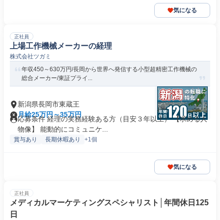
気になる
正社員
上場工作機械メーカーの経理
株式会社ツガミ
年収450～630万円/長岡から世界へ発信する小型超精密工作機械の
総合メーカー/東証プライ...
新潟県長岡市東蔵王
月給25万円～35万円
応募条件 経理の実務経験ある方（目安３年以上） 【求める人
物像】 能動的にコミュニケ...
賞与あり
長期休暇あり
+1個
気になる
正社員
メディカルマーケティングスペシャリスト│年間休日125
日