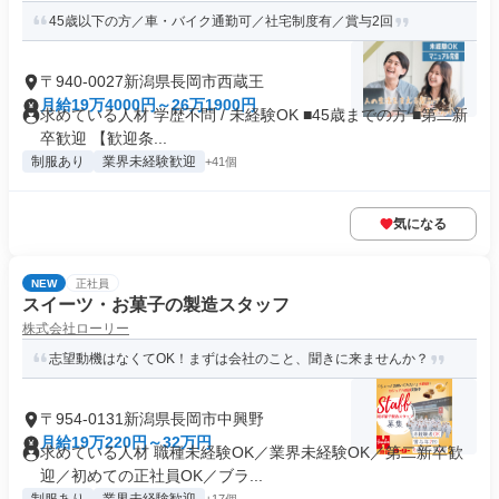
45歳以下の方／車・バイク通勤可／社宅制度有／賞与2回
〒940-0027新潟県長岡市西蔵王
月給19万4000円～26万1900円
求めている人材 学歴不問 / 未経験OK ■45歳までの方 ■第二新
卒歓迎 【歓迎条...
制服あり
業界未経験歓迎
+41個
気になる
NEW
正社員
スイーツ・お菓子の製造スタッフ
株式会社ローリー
志望動機はなくてOK！まずは会社のこと、聞きに来ませんか？
〒954-0131新潟県長岡市中興野
月給19万220円～32万円
求めている人材 職種未経験OK／業界未経験OK／第二新卒歓
迎／初めての正社員OK／ブラ...