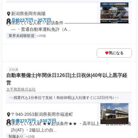
新潟県長岡市南陽
月給23万円～35万円
求めている人材 ✅必須条件 ―――――――――――――――
― ・普通自動車運転免許（A...
業界未経験歓迎
+28個
気になる
正社員
自動車整備士|年間休日126日|土日祝休|40年以上黒字経
営
太平興業株式会社
残業代も1分単位で支給！有給休暇は入社後すぐに12日付与♪
〒940-2053新潟県長岡市福道町
年俸370万円～530万円
求めている人材 ★★必須条件★★ ・高卒以上 ・普通自動車免
許(AT) ・2級以上の自...
制服あり
+16個