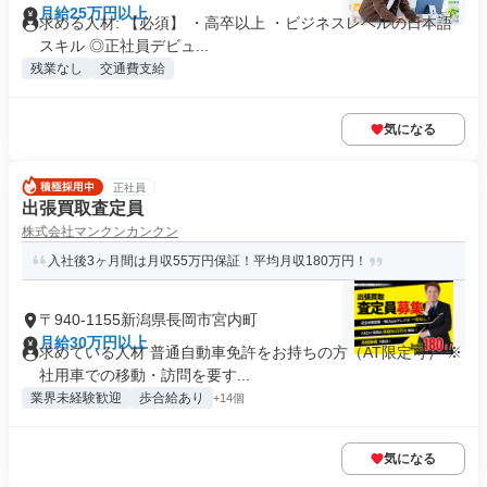
月給25万円以上
求める人材: 【必須】 ・高卒以上 ・ビジネスレベルの日本語
スキル ◎正社員デビュ...
残業なし
交通費支給
気になる
正社員
出張買取査定員
株式会社マンクンカンクン
入社後3ヶ月間は月収55万円保証！平均月収180万円！
〒940-1155新潟県長岡市宮内町
月給30万円以上
求めている人材 普通自動車免許をお持ちの方（AT限定可） ※
社用車での移動・訪問を要す...
業界未経験歓迎
歩合給あり
+14個
気になる