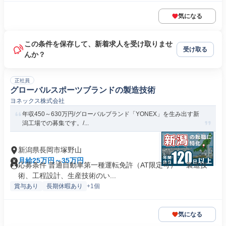
気になる
この条件を保存して、新着求人を受け取りませ
受け取る
んか？
正社員
グローバルスポーツブランドの製造技術
ヨネックス株式会社
年収450～630万円/グローバルブランド「YONEX」を生み出す新
潟工場での募集です。/...
新潟県長岡市塚野山
月給25万円～35万円
応募条件 普通自動車第一種運転免許（AT限定可） ・製造技
術、工程設計、生産技術のい...
賞与あり
長期休暇あり
+1個
気になる