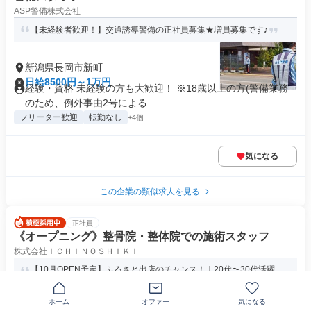
ASP警備株式会社
【未経験者歓迎！】交通誘導警備の正社員募集★増員募集です♪
新潟県長岡市新町
日給8500円～1万円
経験・資格 未経験の方も大歓迎！ ※18歳以上の方(警備業務
のため、例外事由2号による...
フリーター歓迎
転勤なし
+4個
気になる
この企業の類似求人を見る
正社員
《オープニング》整骨院・整体院での施術スタッフ
株式会社ＩＣＨＩＮＯＳＨＩＫＩ
【10月OPEN予定】ふるさと出店のチャンス！｜20代〜30代活躍
中！｜無資格OK｜未経験...
ホーム
オファー
気になる