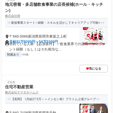
地元密着・多店舗飲食事業の店長候補(ホール・キッチ
ン)
株式会社朔
新規事業スタート✨経験・スキルを活かしてキャリアアップ可能⭐
〒940-0066新潟県長岡市東坂之上町
月給31万9200円～54万5200円
求めている人材 【必須条件】 ✅飲食業界での店長・マネジメ
ント経験（もしくはそれ相当な...
制服あり
+34個
気になる
正社員
住宅不動産営業
株式会社ヤマダホームズ
【長岡】《月給27.5万～＋インセン有》プライム上場グループ
〒940-2108新潟県長岡市千秋