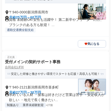
〒940-0000新潟県長岡市
月給25万円～60万円
資格 未経験OK!女性も活躍中！ 第二新卒やフリーターの方、
ブランクのある方も歓迎！ ...
通勤交通費全額支給
気になる
正社員
受付メインの契約サポート事務
合同会社LIFIX
安定した研修と働きやすい環境でスタートを応援！高収入も可能！
〒940-2121新潟県長岡市喜多町
月給27万円～30万円
求めている人材 ・接客は好きだけど営業は苦手 ・安定収入が
欲しい ・地元で長く働きたい...
制服あり
業界未経験歓迎
+27個