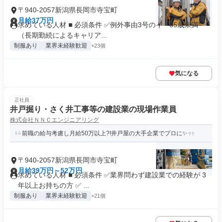
〒940-2057新潟県長岡市寺宝町
月給37万円
求めている人材 ■ 必須条件 ✅例外事由3号のイ・35歳未満
（長期勤続によるキャリア...
制服あり
業界未経験歓迎
+23個
気になる
正社員
井戸掘り・さく井工事等の建設業の現場作業員
株式会社ＮＮＣエンジニアリング
前職の給与考慮し月給50万以上?!井戸屋の大手企業でプロに✨
〒940-2057新潟県長岡市寺宝町
月給39万円～52万円
求めている人材 ■ 必須条件 ✅業界問わず建設業での経験が 3
年以上お持ちの方 ✅ ...
制服あり
業界未経験歓迎
+21個