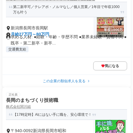
第二新卒可／テレアポ・ノルマなし／個人営業／1年目で年収1000
万も叶う
新潟県長岡市長岡駅
月給27万円～80万円
求める人材: ●経験・年齢・学歴不問 ●業界未経験・資格不問 ●
既卒・第二新卒・新卒...
交通費支給
気になる
この企業の類似求人を見る
正社員
長岡のまちづくり技術職
株式会社関川組
【17時定時】AIにはない手に職を、安心環境で！
〒940-0092新潟県長岡市昭和