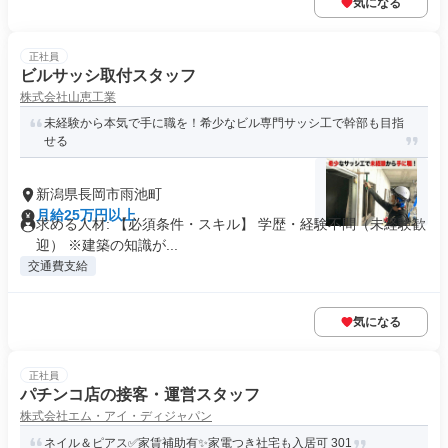
気になる
正社員
ビルサッシ取付スタッフ
株式会社山恵工業
未経験から本気で手に職を！希少なビル専門サッシ工で幹部も目指
せる
新潟県長岡市雨池町
月給25万円以上
求める人材: 【必須条件・スキル】 学歴・経験不問（未経験歓
迎） ※建築の知識が...
交通費支給
気になる
正社員
パチンコ店の接客・運営スタッフ
株式会社エム・アイ・ディジャパン
ネイル＆ピアス✅家賃補助有✨️家電つき社宅も入居可 301