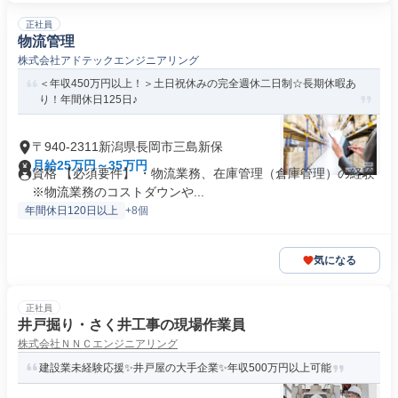
正社員
物流管理
株式会社アドテックエンジニアリング
＜年収450万円以上！＞土日祝休みの完全週休二日制☆長期休暇あ
り！年間休日125日♪
〒940-2311新潟県長岡市三島新保
月給25万円～35万円
資格 【必須要件】 ・物流業務、在庫管理（倉庫管理）の経験
※物流業務のコストダウンや...
年間休日120日以上
+8個
気になる
正社員
井戸掘り・さく井工事の現場作業員
株式会社ＮＮＣエンジニアリング
建設業未経験応援✨井戸屋の大手企業✨年収500万円以上可能