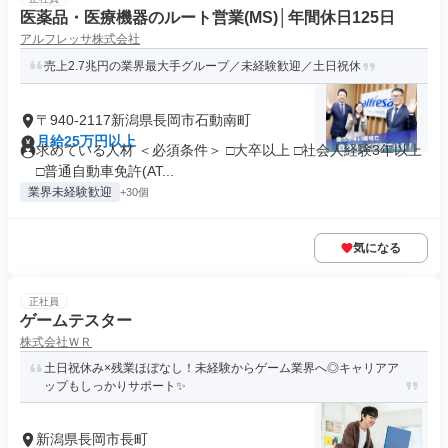
医薬品・医療機器のルート営業(MS)│年間休日125日
アルフレッサ株式会社
売上2.7兆円の業界最大手グループ／未経験歓迎／土日祝休
〒940-2117新潟県長岡市石動南町
月給25万円以上
求めている人材 ＜必須条件＞ □大卒以上 □社会人経験3年以上
□普通自動車免許(AT...
業界未経験歓迎
+30個
気になる
正社員
ゲームテスター
株式会社ＷＲ
土日祝休み×残業ほぼなし！未経験からゲーム業界へ◎キャリアア
ップもしっかりサポート✨
新潟県長岡市長町