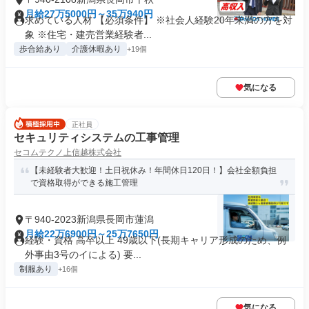
月給27万5000円～35万940円
求めている人材 【必須条件】 ※社会人経験20年未満の方を対
象 ※住宅・建売営業経験者...
歩合給あり
介護休暇あり
+19個
気になる
正社員
セキュリティシステムの工事管理
セコムテクノ上信越株式会社
【未経験者大歓迎！土日祝休み！年間休日120日！】会社全額負担
で資格取得ができる施工管理
〒940-2023新潟県長岡市蓮潟
月給22万6900円～25万7650円
経験・資格 高卒以上 49歳以下(長期キャリア形成のため、例
外事由3号のイによる) 要...
制服あり
+16個
気になる