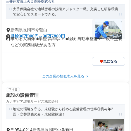
三井住友海上火災保険株式会社
大手保険会社で地域密着の技術アジャスター職。充実した研修環境
で安心してスタートできる。
新潟県長岡市今朝白
月給30万900円～30万7800円
求める人物像 ■学歴 高卒以上 ■経験 自動車整備士・鈑金塗装
などの実務経験がある方...
気になる
この企業の類似求人を見る
正社員
施設の設備管理
カナデビア環境サービス株式会社
地域の環境を守る。未経験から始める設備管理の仕事◎賞与年2
回・交替勤務のみ・未経験歓迎！
〒954-0214新潟県長岡市中条新田