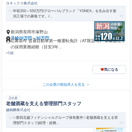
ヨネックス株式会社
年収350～550万円/グローバルブランド「YONEX」を生み出す新
潟工場での募集です。/...
新潟県長岡市塚野山
月給20万円～30万円
応募条件 普通自動車第一種運転免許（AT限定可） 事業会社で
の採用業務経験（目安3年...
+5個
気になる
この企業の類似求人を見る
正社員
老舗酒蔵を支える管理部門スタッフ
越銘醸株式会社
✨️第四北越フィナンシャルグループ保有案件✨️老舗酒蔵を支える管
理部門スタッフ|経理・総務...