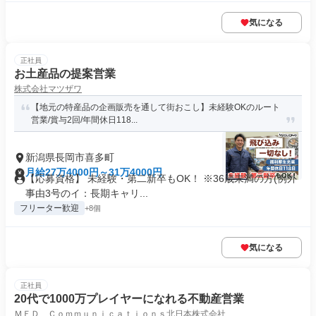
気になる
正社員
お土産品の提案営業
株式会社マツザワ
【地元の特産品の企画販売を通して街おこし】未経験OKのルート
営業/賞与2回/年間休日118...
新潟県長岡市喜多町
月給27万4000円～31万4000円
【応募資格】 未経験・第二新卒もOK！ ※36歳未満の方(例外
事由3号のイ：長期キャリ...
フリーター歓迎
+8個
気になる
正社員
20代で1000万プレイヤーになれる不動産営業
ＭＥＤ Ｃｏｍｍｕｎｉｃａｔｉｏｎｓ北日本株式会社