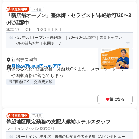
正社員
「新店舗オープン」整体師・セラピスト/未経験可/20〜3
0代活躍中
株式会社ＩＣＨＩＮＯＳＨＩＫＩ
＜26年9月オープン＞未経験可｜20〜30代活躍中｜業界トップレ
ベルの給与水準｜初回ボーナ...
新潟県長岡市
月給24万6000円～40万円
求める人材: ◎無資格・未経験OK また、スポーツトレーナー
や国家資格に落ちてしまっ...
即日勤務OK
交通費支給
気になる
正社員
希望地区限定勤務の支配人候補ホテルスタッフ
ルートインジャパン株式会社
【ルートインホテルズ】未来の店舗責任者を募集【AIインタビュー