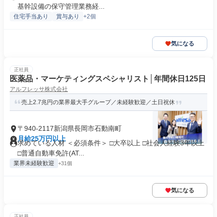
基幹設備の保守管理業務経...
住宅手当あり
賞与あり
+2個
気になる
正社員
医薬品・マーケティングスペシャリスト│年間休日125日
アルフレッサ株式会社
売上2.7兆円の業界最大手グループ／未経験歓迎／土日祝休
〒940-2117新潟県長岡市石動南町
月給25万円以上
求めている人材 ＜必須条件＞ □大卒以上 □社会人経験3年以上
□普通自動車免許(AT...
業界未経験歓迎
+31個
気になる
正社員