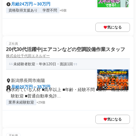
月給24万円～30万円
資格取得支援あり
学歴不問
+6個
気になる
正社員
20代30代活躍中|エアコンなどの空調設備作業スタッフ
株式会社千代田エネルギー
未経験者歓迎・年休120日・面談1回
新潟県長岡市南陽
月給20万円～35万円
求めている人材 ■高卒以上 ■年齢・経験不問 ■業界・職種未経
験歓迎 ■普通自動車免許...
業界未経験歓迎
+29個
気になる
正社員