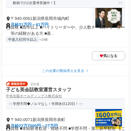
動画での1次選考実施中！】
〒940-0061新潟県長岡市城内町
月給31万円～41万円
資格 ■高卒以上 ■バイトリーダーや、少人数チームの リーダー
等の経験がある方 ■基...
中途入社50％以上
+10個
気になる
この企業の類似求人を見る
正社員
子ども英会話教室運営スタッフ
中央出版ホールディングス株式会社
学歴不問◆ノルマなし！年間休日120日！
〒940-0071新潟県長岡市表町
月給22万7000円～27万円
資格 ■未経験者歓迎・経験不問 ■学歴不問・第二新卒歓迎 【こ