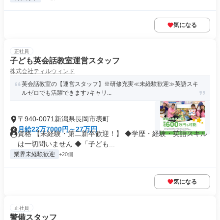
気になる
正社員
子ども英会話教室運営スタッフ
株式会社ティルウィンド
英会話教室の【運営スタッフ】※研修充実≪未経験歓迎≫英語スキ
ルゼロでも活躍できます♪キャリ...
〒940-0071新潟県長岡市表町
月給22万7000円～27万円
資格 【未経験・第二新卒歓迎！】 ◆学歴・経験・英語スキル
は一切問いません ◆「子ども...
業界未経験歓迎
+20個
気になる
正社員
警備スタッフ