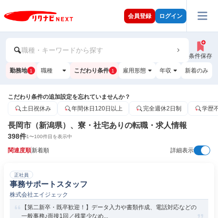
会員登録
ログイン
職種・キーワードから探す
条件保存
勤務地
職種
こだわり条件
雇用形態
年収
新着のみ
1
1
こだわり条件の追加設定を忘れていませんか？
土日祝休み
年間休日120日以上
完全週休2日制
学歴
長岡市（新潟県）、寮・社宅ありの転職・求人情報
398
件
1
〜
100
件目を表示中
関連度順
新着順
詳細表示
正社員
事務サポートスタッフ
株式会社エイジェック
【第二新卒・既卒歓迎！】データ入力や書類作成、電話対応などの
一般事務♪面接1回／残業少なめ...