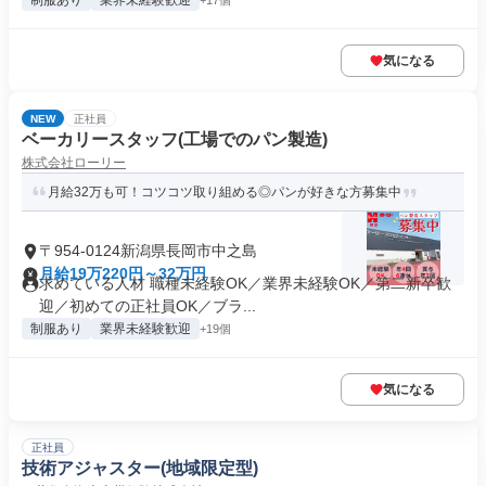
制服あり
業界未経験歓迎
+17個
気になる
NEW
正社員
ベーカリースタッフ(工場でのパン製造)
株式会社ローリー
月給32万も可！コツコツ取り組める◎パンが好きな方募集中
〒954-0124新潟県長岡市中之島
月給19万220円～32万円
求めている人材 職種未経験OK／業界未経験OK／第二新卒歓
迎／初めての正社員OK／ブラ...
制服あり
業界未経験歓迎
+19個
気になる
正社員
技術アジャスター(地域限定型)