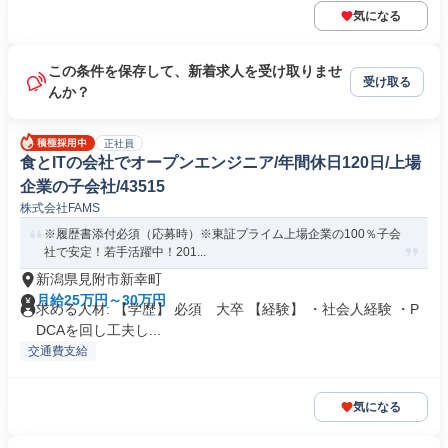
気になる
この条件を保存して、新着求人を受け取りませ
受け取る
んか？
正社員
食とITの会社でオープンエンジニア/年間休日120日/上場
企業の子会社/43515
株式会社FAMS
※履歴書添付必須（応募時）※東証プライム上場企業の100％子会
社で安定！若手活躍中！201...
新潟県見附市新幸町
月給25万円～30万円
求める人材: 【学歴】 必須 大卒 【経験】 ・社会人経験 ・P
DCAを回し工夫し...
交通費支給
気になる