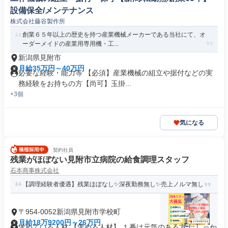
設備保全/メンテナンス
株式会社藤谷製作所
創業６５年以上の歴史を持つ産業機械メーカーである当社にて、オ
ーダーメイドの産業用専用機・工...
新潟県見附市
月給35万円～40万円
必要な経験・能力等 【必須】産業機械の組立や据付などの実
務経験をお持ちの方【尚可】玉掛...
+3個
気になる
契約社員
残業がほぼない見附市立病院の給食調理スタッフ
石本商事株式会社
【調理経験者優遇】残業ほぼなし✨深夜勤務無し✨売上ノルマ無し
〒954-0052新潟県見附市学校町
月給18万9200円～26万円
求めている人材 【求める人材】 １番は元気のある方！ しっか