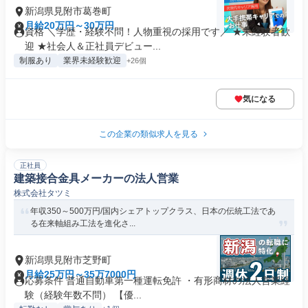
新潟県見附市葛巻町
月給20万円～30万円
資格 ＼学歴・経験不問！人物重視の採用です／ ★未経験者歓
迎 ★社会人＆正社員デビュー...
制服あり
業界未経験歓迎
+26個
気になる
この企業の類似求人を見る
正社員
建築接合金具メーカーの法人営業
株式会社タツミ
年収350～500万円/国内シェアトップクラス、日本の伝統工法であ
る在来軸組み工法を進化さ...
新潟県見附市芝野町
月給25万円～35万7000円
応募条件 普通自動車第一種運転免許 ・有形商材の法人営業経
験（経験年数不問） 【優...