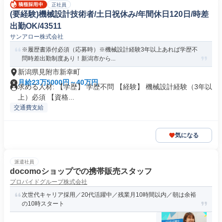
正社員
(要経験)機械設計技術者/土日祝休み/年間休日120日/時差
出勤OK/43511
サンアロー株式会社
※履歴書添付必須（応募時）※機械設計経験3年以上あれば学歴不
問時差出勤制度あり！新潟市から...
新潟県見附市新幸町
月給23万5000円～40万円
求める人材: 【学歴】 学歴不問 【経験】 機械設計経験（3年以
上）必須 【資格...
交通費支給
気になる
派遣社員
docomoショップでの携帯販売スタッフ
プロバイドグループ株式会社
次世代キャリア採用／20代活躍中／残業月10時間以内／朝は余裕
の10時スタート