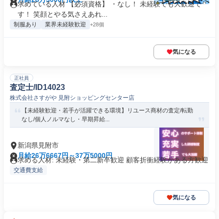
求めている人材 【必須資格】 ・なし！ 未経験でも大歓迎で
す！ 笑顔とやる気さえあれ...
制服あり
業界未経験歓迎
+28個
気になる
正社員
査定士/ID14023
株式会社さすがや 見附ショッピングセンター店
【未経験歓迎・若手が活躍できる環境】リユース商材の査定/転勤
なし/個人ノルマなし・早期昇給...
新潟県見附市
月給26万6667円～37万5000円
求める人材: 未経験・第二新卒歓迎 顧客折衝経験がある方歓迎
交通費支給
気になる