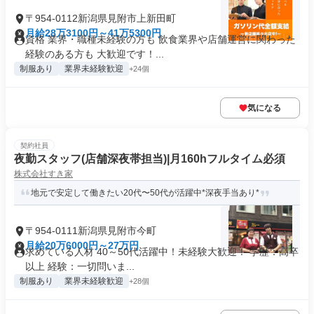
〒954-0112新潟県見附市上新田町
月給28万3100円～41万5300円
資格 業界・職種未経験の方も 飲食業界や店舗運営に関わった
経験のある方も 大歓迎です！...
制服あり
業界未経験歓迎
+24個
気になる
契約社員
夜勤スタッフ(店舗深夜帯担当)|月160hフルタイム必須
株式会社すき家
地元で安定して働きたい20代〜50代が活躍中*深夜手当あり*
〒954-0111新潟県見附市今町
月給20万6000円～27万円
求めている人材 40～50代活躍中！未経験大歓迎！ 学歴：高卒
以上 経験：一切問いま...
制服あり
業界未経験歓迎
+28個