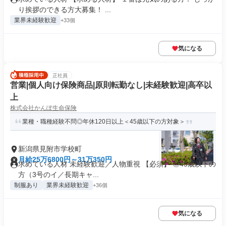
り挨拶のできる方大募集！ ...
業界未経験歓迎
+33個
気になる
正社員
営業|個人向け保険商品|原則転勤なし|未経験歓迎|高卒以
上
株式会社かんぽ生命保険
業種・職種経験不問◎年休120日以上＜45歳以下の方対象＞
新潟県見附市学校町
月給25万6800円～31万350円
求めている人材 未経験歓迎／人物重視 【必須】 ◎45歳以下の
方（3号のイ／長期キャ...
制服あり
業界未経験歓迎
+36個
気になる