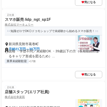
気になる
正社員
スマホ販売 /idp_ngt_sp1F
株式会社マーキュリー
知識ゼロでOK◎ドコモショップで未経験から始めるスマホ販売！
新潟県見附市葛巻町
月給21万円～30万円
資格 ・学歴不問／未経験OK ・39歳以下の方（長期勤続によ
るキャリア形成を図るため）...
業界未経験歓迎
+17個
気になる
正社員
店舗スタッフ(エリア社員)
株式会社幸楽苑