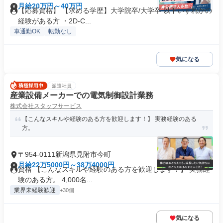
月給20万円～40万円
【応募資格】 【求める学歴】大学院卒/大学卒 以下いずれかの
経験がある方 ・2D-C...
車通勤OK
転勤なし
気になる
派遣社員
産業設備メーカーでの電気制御設計業務
株式会社スタッフサービス
【こんなスキルや経験のある方を歓迎します！】 実務経験のある
方。
〒954-0111新潟県見附市今町
月給22万5000円～38万4000円
資格 【こんなスキルや経験のある方を歓迎します！】 実務経
験のある方。 4,000名...
業界未経験歓迎
+30個
気になる