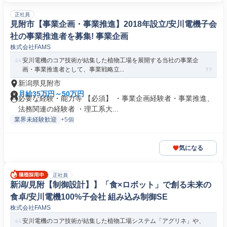
正社員
見附市【事業企画・事業推進】2018年設立/安川電機子会
社の事業推進者を募集! 事業企画
株式会社FAMS
安川電機のコア技術が結集した植物工場を展開する当社の事業企
画・事業推進者として、事業戦略立...
新潟県見附市
月給35万円～50万円
必要な経験・能力等 【必須】 ・事業企画経験者・事業推進、
法務関連の経験者 ・理工系大...
業界未経験歓迎
+5個
気になる
正社員
新潟/見附【制御設計】】「食×ロボット」で創る未来の
食卓/安川電機100%子会社 組み込み制御SE
株式会社FAMS
安川電機のコア技術が結集した植物工場システム「アグリネ」や、