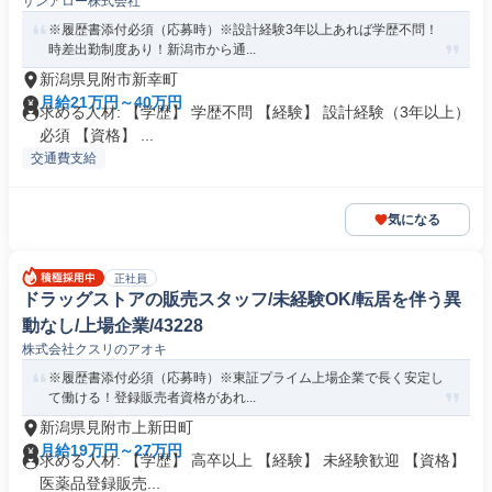
サンアロー株式会社
※履歴書添付必須（応募時）※設計経験3年以上あれば学歴不問！
時差出勤制度あり！新潟市から通...
新潟県見附市新幸町
月給21万円～40万円
求める人材: 【学歴】 学歴不問 【経験】 設計経験（3年以上）
必須 【資格】 ...
交通費支給
気になる
正社員
ドラッグストアの販売スタッフ/未経験OK/転居を伴う異
動なし/上場企業/43228
株式会社クスリのアオキ
※履歴書添付必須（応募時）※東証プライム上場企業で長く安定し
て働ける！登録販売者資格があれ...
新潟県見附市上新田町
月給19万円～27万円
求める人材: 【学歴】 高卒以上 【経験】 未経験歓迎 【資格】
医薬品登録販売...