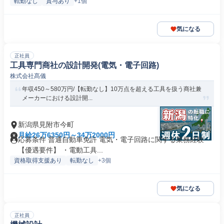
転勤なし
賞与あり
+1個
気になる
正社員
工具専門商社の設計開発(電気・電子回路)
株式会社髙儀
年収450～580万円/【転勤なし】10万点を超える工具を扱う商社兼
メーカーにおける設計開...
新潟県見附市今町
月給26万6350円～34万2000円
応募条件 普通自動車免許 電気・電子回路に関する業務経験
【優遇要件】 ・電動工具...
資格取得支援あり
転勤なし
+3個
気になる
正社員