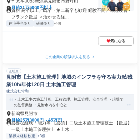
〒954-0083新潟県見附市市野坪町
月給21万5000円以上
資格 高卒以上／既卒・第二新卒も歓迎 経験不問／未経験者・
ブランク歓迎 ＜活かせる経...
住宅手当あり
研修あり
+4個
気になる
この企業の類似求人を見る
正社員
見附市【土木施工管理】地域のインフラを守る実力派/残
業10h/年休120日 土木施工管理
株式会社常和
・土木工事の施工計画、工程管理、施工管理、安全管理 ・現場で
の監督業務 ・見附市内を中心と...
新潟県見附市
月給25万3000円～45万円
必要な経験・能力等 【必須】ニ級土木施工管理技士 【歓迎】
一級土木施工管理技士 ★土木...
業界未経験歓迎
+3個