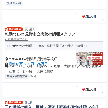
交通費支給
気になる
契約社員
転勤なしの 見附市立病院の調理スタッフ
石本商事株式会社
40代〜60代活躍中！/資格・経験不問/平均残業月8.4時間
〒954-0052新潟県見附市学校町
月給18万9200円～26万円
求めている人材 ＼無資格・未経験、大歓迎！／ 特別な資格や
経験は一切不要！ 元気に挨拶...
業界未経験歓迎
+32個
気になる
正社員
工作機械の組立・据付・保守【新潟/転勤無/創業65年】