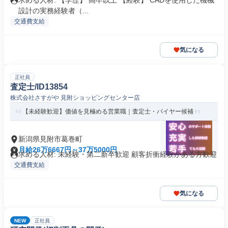
求める人材: 【学歴】 高卒以上 【経験】 CADを使用した機械
設計の実務経験者（...
交通費支給
気になる
正社員
査定士/ID13854
株式会社さすがや 見附ショッピングセンター店
【未経験歓迎】価値を見極める営業職｜査定士・バイヤー候補
新潟県見附市葛巻町
月給26万6667円～37万5000円
求める人材: 未経験・第二新卒歓迎 顧客折衝経験がある方歓迎
交通費支給
気になる
NEW
正社員