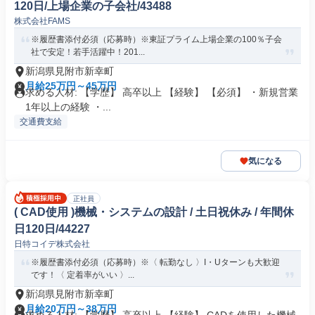
120日/上場企業の子会社/43488
株式会社FAMS
※履歴書添付必須（応募時）※東証プライム上場企業の100％子会
社で安定！若手活躍中！201...
新潟県見附市新幸町
月給25万円～45万円
求める人材: 【学歴】 高卒以上 【経験】 【必須】 ・新規営業
1年以上の経験 ・...
交通費支給
気になる
正社員
( CAD使用 )機械・システムの設計 / 土日祝休み / 年間休
日120日/44227
日特コイデ株式会社
※履歴書添付必須（応募時）※〈 転勤なし 〉I・Uターンも大歓迎
です！〈 定着率がいい 〉...
新潟県見附市新幸町
月給20万円～38万円