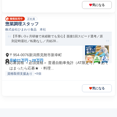
気になる
正社員
惣菜調理スタッフ
株式会社ひまわり食品 本社
【手厚い3ヶ月研修で未経験でも安心】面接1回スピード選考／原
則定時退社／転勤なし／月給28...
〒954-0076新潟県見附市新幸町
月給21万円～28万円
応募資格 ＜必須資格＞ 普通自動車免許（AT限定可） ★あて
はまったら応募★ ・料理...
資格取得支援あり
+8個
気になる