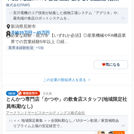
株式会社FAMS
安川電機のコア技術が結集した植物工場システム「アグリネ」や、
最先端の食品ロボットシステムを...
新潟県見附市
月給35万円～45万円
必要な経験・能力等 【いずれか必須】◎産業機械やFA機器業
界での営業経験5年以上 ◎経...
業界未経験歓迎
+5個
気になる
この企業の類似求人を見る
NEW
正社員
とんかつ専門店「かつや」の飲食店スタッフ(地域限定社
員/転勤なし)
アークランドサービスホールディングス株式会社
＜＜ 地域限定募集 ＞＞全国転勤なし／UIターン歓迎／家賃補助あ
りプライム上場の安定経営で...