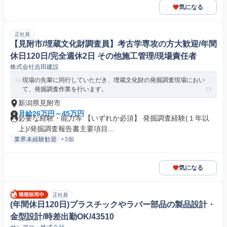
気になる
正社員
【見附市/埋蔵文化財調査員】考古学専攻の方大歓迎/年間
休日120日/完全週休2日 その他施工管理/現場責任者
株式会社吉田建設
現場の先輩に同行していただき、埋蔵文化財の発掘調査現場におい
て、発掘調査作業を行います。
新潟県見附市
月給26万円～45万円
必要な経験・能力等 【いずれか必須】 発掘調査経験(１年以
上)/発掘調査報告書主要項目...
業界未経験歓迎
+3個
気になる
正社員
(年間休日120日)プラスチックやラバー部品の製品設計・
金型設計/時差出勤OK/43510