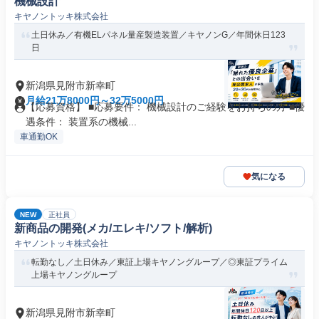
機械設計
キヤノントッキ株式会社
土日休み／有機ELパネル量産製造装置／キヤノンG／年間休日123
日
新潟県見附市新幸町
月給21万8000円～32万5000円
【応募資格】 ■応募要件： 機械設計のご経験をお持ちの方 ■優
遇条件： 装置系の機械...
車通勤OK
気になる
NEW
正社員
新商品の開発(メカ/エレキ/ソフト/解析)
キヤノントッキ株式会社
転勤なし／土日休み／東証上場キヤノングループ／◎東証プライム
上場キヤノングループ
新潟県見附市新幸町