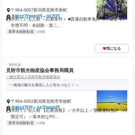
〒954-0057新潟県見附市新町
月給22万5000円～30万円
求めている人材 ＜応募条件＞ ■普通自動車免許（AT限定可）
学歴不問・未経験・第二...
業界未経験歓迎
+25個
気になる
契約社員
見附市観光物産協会事務局職員
一般社団法人見附市観光物産協会
地域の魅力を発信し人と街をつなぐ！
〒954-0052新潟県見附市学校町
月給23万円～24万5000円
求めている人材 【応募資格】 ✅大卒以上 ✅普通運転免許（AT
限定可） ✅基本的なPC...
業界未経験歓迎
+18個