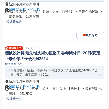
新潟県見附市新幸町
月給35万円～50万円
求める人材: 【学歴】 必須 大卒 【経験】 ・事業企画経験 ・
事業推進、法務関連...
交通費支給
気になる
正社員
機械設計員/最先端技術の植物工場/年間休日120日/安定・
上場企業の子会社/43514
株式会社FAMS
※履歴書添付必須（応募時）※東証プライム上場企業の100％子会
社で安定！若手活躍中！201...
新潟県見附市新幸町
月給25万円～45万円
求める人材: 【学歴】 短大・専門以上 【経験】 ・装置設計の
経験 ・2D/3DC...
交通費支給