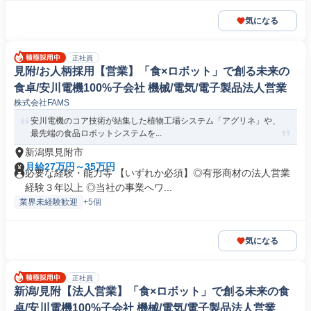
気になる
正社員
見附/お人柄採用【営業】「食×ロボット」で創る未来の
食卓/安川電機100%子会社 機械/電気/電子製品法人営業
株式会社FAMS
安川電機のコア技術が結集した植物工場システム「アグリネ」や、
最先端の食品ロボットシステムを...
新潟県見附市
月給27万円～35万円
必要な経験・能力等 【いずれか必須】◎有形商材の法人営業
経験３年以上 ◎当社の事業へワ...
業界未経験歓迎
+5個
気になる
正社員
新潟/見附【法人営業】「食×ロボット」で創る未来の食
卓/安川電機100%子会社 機械/電気/電子製品法人営業