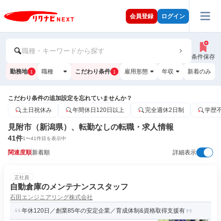
会員登録
ログイン
職種・キーワードから探す
条件保存
勤務地
職種
こだわり条件
雇用形態
年収
新着のみ
1
1
こだわり条件の追加設定を忘れていませんか？
土日祝休み
年間休日120日以上
完全週休2日制
学歴
見附市（新潟県）、転勤なしの転職・求人情報
41
件
1
〜
41
件目を表示中
関連度順
新着順
詳細表示
正社員
自動倉庫のメンテナンススタッフ
石田エンジニアリング株式会社
年休120日／創業85年の安定企業／育成体制&資格取得支援有