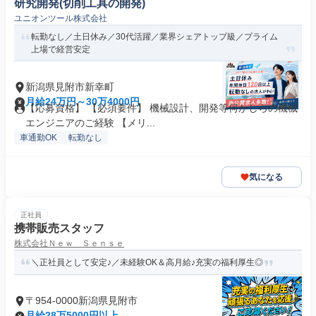
研究開発(切削工具の開発)
ユニオンツール株式会社
転勤なし／土日休み／30代活躍／業界シェアトップ級／プライム
上場で経営安定
新潟県見附市新幸町
月給24万円～30万4000円
【応募資格】 【必須要件】 機械設計、開発等何かしらの機械
エンジニアのご経験 【メリ...
車通勤OK
転勤なし
気になる
正社員
携帯販売スタッフ
株式会社Ｎｅｗ Ｓｅｎｓｅ
＼正社員として安定♪／未経験OK＆高月給♪充実の福利厚生◎
〒954-0000新潟県見附市
月給28万5000円以上