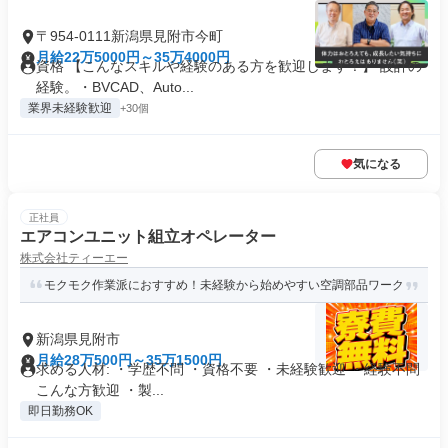
〒954-0111新潟県見附市今町
月給22万5000円～35万4000円
資格 【こんなスキルや経験のある方を歓迎します！】 設計の
経験。・BVCAD、Auto...
業界未経験歓迎
+30個
気になる
正社員
エアコンユニット組立オペレーター
株式会社ティーエー
モクモク作業派におすすめ！未経験から始めやすい空調部品ワーク
新潟県見附市
月給28万500円～35万1500円
求める人材: ・学歴不問 ・資格不要 ・未経験歓迎 ・経験不問
こんな方歓迎 ・製...
即日勤務OK