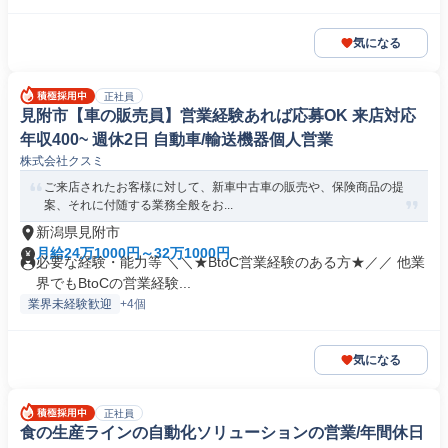
気になる
正社員
見附市【車の販売員】営業経験あれば応募OK 来店対応
年収400~ 週休2日 自動車/輸送機器個人営業
株式会社クスミ
ご来店されたお客様に対して、新車中古車の販売や、保険商品の提
案、それに付随する業務全般をお...
新潟県見附市
月給24万1000円～32万1000円
必要な経験・能力等 ＼＼★BtoC営業経験のある方★／／ 他業
界でもBtoCの営業経験...
業界未経験歓迎
+4個
気になる
正社員
食の生産ラインの自動化ソリューションの営業/年間休日