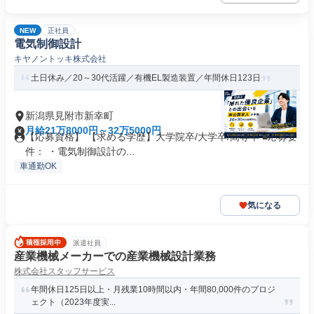
NEW
正社員
電気制御設計
キヤノントッキ株式会社
土日休み／20～30代活躍／有機EL製造装置／年間休日123日
新潟県見附市新幸町
月給21万8000円～32万5000円
【応募資格】 【求める学歴】大学院卒/大学卒/高専卒 ■応募要
件： ・電気制御設計の...
車通勤OK
気になる
派遣社員
産業機械メーカーでの産業機械設計業務
株式会社スタッフサービス
年間休日125日以上・月残業10時間以内・年間80,000件のプロジ
ェクト（2023年度実...