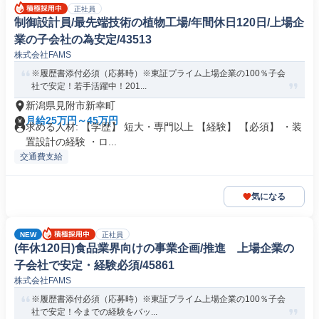
正社員
制御設計員/最先端技術の植物工場/年間休日120日/上場企
業の子会社の為安定/43513
株式会社FAMS
※履歴書添付必須（応募時）※東証プライム上場企業の100％子会
社で安定！若手活躍中！201...
新潟県見附市新幸町
月給25万円～45万円
求める人材: 【学歴】 短大・専門以上 【経験】 【必須】 ・装
置設計の経験 ・ロ...
交通費支給
気になる
NEW
正社員
(年休120日)食品業界向けの事業企画/推進 上場企業の
子会社で安定・経験必須/45861
株式会社FAMS
※履歴書添付必須（応募時）※東証プライム上場企業の100％子会
社で安定！今までの経験をバッ...