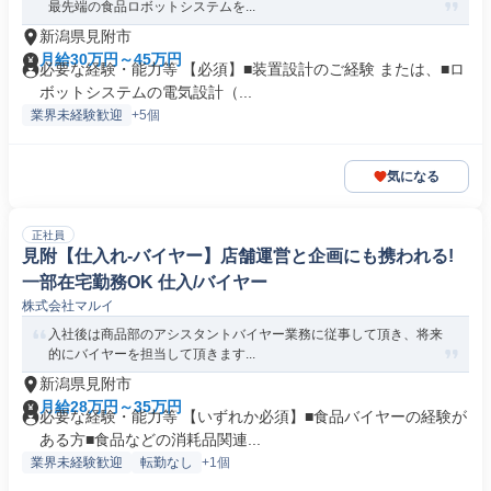
最先端の食品ロボットシステムを...
新潟県見附市
月給30万円～45万円
必要な経験・能力等 【必須】■装置設計のご経験 または、■ロ
ボットシステムの電気設計（...
業界未経験歓迎
+5個
気になる
正社員
見附【仕入れ‐バイヤー】店舗運営と企画にも携われる!
一部在宅勤務OK 仕入/バイヤー
株式会社マルイ
入社後は商品部のアシスタントバイヤー業務に従事して頂き、将来
的にバイヤーを担当して頂きます...
新潟県見附市
月給28万円～35万円
必要な経験・能力等 【いずれか必須】■食品バイヤーの経験が
ある方■食品などの消耗品関連...
業界未経験歓迎
転勤なし
+1個