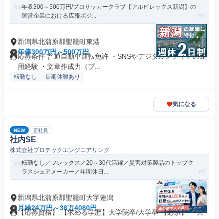
年収300～500万円/プロサッカークラブ【アルビレックス新潟】の
運営企業における広報ポジ...
新潟県北蒲原郡聖籠町東港
年俸300万円～500万円
応募条件 普通自動車運転免許 ・SNSやデジタルメディアの運
用経験 ・文章作成力（プ...
転勤なし
長期休暇あり
気になる
NEW
正社員
社内SE
株式会社プロテックエンジニアリング
転勤なし／フレックス／20～30代活躍／災害対策製品のトップク
ラスシェアメーカー／年間休日...
新潟県北蒲原郡聖籠町大字蓮潟
月給24万円～36万4080円
【応募資格】 【求める学歴】大学院卒/大学卒 【必須】 ・大