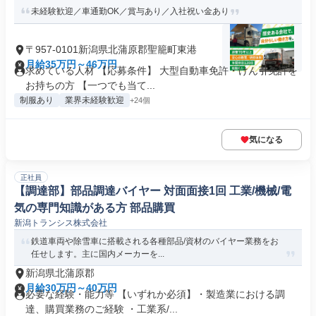
未経験歓迎／車通勤OK／賞与あり／入社祝い金あり
〒957-0101新潟県北蒲原郡聖籠町東港
月給35万円～46万円
求めている人材 【応募条件】 大型自動車免許・けん引免許を
お持ちの方 【一つでも当て...
制服あり
業界未経験歓迎
+24個
気になる
正社員
【調達部】部品調達バイヤー 対面面接1回 工業/機械/電
気の専門知識がある方 部品購買
新潟トランシス株式会社
鉄道車両や除雪車に搭載される各種部品/資材のバイヤー業務をお
任せします。主に国内メーカーを...
新潟県北蒲原郡
月給30万円～40万円
必要な経験・能力等 【いずれか必須】・製造業における調
達、購買業務のご経験 ・工業系/...