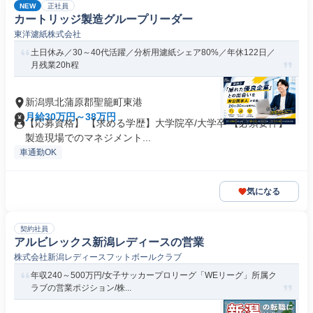
NEW
正社員
カートリッジ製造グループリーダー
東洋濾紙株式会社
土日休み／30～40代活躍／分析用濾紙シェア80%／年休122日／
月残業20h程
新潟県北蒲原郡聖籠町東港
月給30万円～38万円
【応募資格】 【求める学歴】大学院卒/大学卒 【必須要件】
製造現場でのマネジメント...
車通勤OK
気になる
契約社員
アルビレックス新潟レディースの営業
株式会社新潟レディースフットボールクラブ
年収240～500万円/女子サッカープロリーグ「WEリーグ」所属ク
ラブの営業ポジション/株...