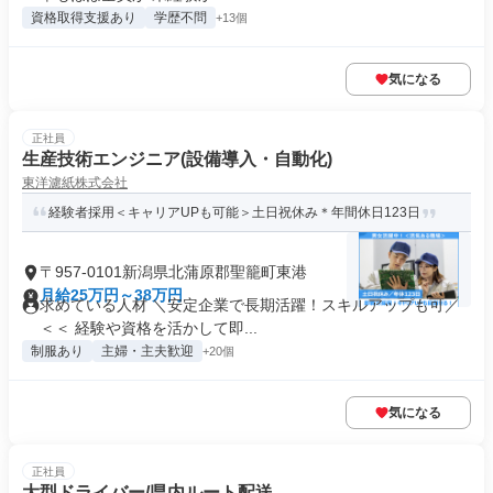
資格取得支援あり
学歴不問
+13個
気になる
正社員
生産技術エンジニア(設備導入・自動化)
東洋濾紙株式会社
経験者採用＜キャリアUPも可能＞土日祝休み＊年間休日123日
〒957-0101新潟県北蒲原郡聖籠町東港
月給25万円～38万円
求めている人材 ＼安定企業で長期活躍！スキルアップも可／
＜＜ 経験や資格を活かして即...
制服あり
主婦・主夫歓迎
+20個
気になる
正社員
大型ドライバー/県内ルート配送