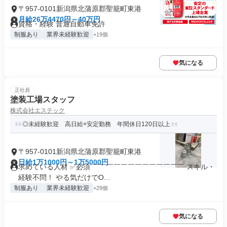
〒957-0101新潟県北蒲原郡聖籠町東港
月給26万4470円～40万円
資格・経験 普通自動車免許
制服あり
業界未経験歓迎
+19個
気になる
正社員
塗装工場スタッフ
株式会社エステック
◎未経験歓迎 高日給×安定勤務 年間休日120日以上
〒957-0101新潟県北蒲原郡聖籠町東港
日給1万1000円～1万5000円
求めている人材 ✅必須 ￣￣￣￣￣￣￣￣￣￣￣￣￣ スキル・
経験不問！ やる気だけでO...
制服あり
業界未経験歓迎
+29個
気になる