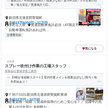
週休2日／年間休日106日／残業少なめ／賞与年2回／大手企業の仕
事／地元安定／普通免許で応...
新潟県北蒲原郡聖籠町
月給23万6000円～31万円
求める人材: ◆普通自動車免許必須（AT限定不可） ◆準中型
自動車運転免許あれば尚...
交通費支給
気になる
正社員
スプレー吹付け作業の工場スタッフ
有限会社曽我塗装工業所
【9割が未経験スタート】室内作業メイン＆残業ほぼなし/賞与＋毎
年昇給あり！
〒957-0101新潟県北蒲原郡聖籠町東港
月給22万円～30万円
必要資格・経験 ＼育成枠採用のためご安心を！／ 活躍中の先
輩もほぼ全員が 未経験か...