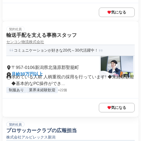
気になる
契約社員
輸送手配を支える事務スタッフ
センコン物流株式会社
コミュニケーションが好きな20代～30代活躍中！
〒957-0106新潟県北蒲原郡聖籠町
月給30万円以上
求めている人材 人柄重視の採用を行っています! ◆未経験歓迎
◆基本的なPC操作ができ...
制服あり
業界未経験歓迎
+22個
気になる
契約社員
プロサッカークラブの広報担当
株式会社アルビレックス新潟