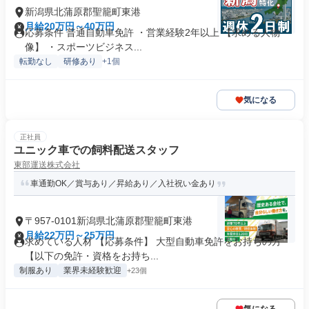
新潟県北蒲原郡聖籠町東港
月給20万円～40万円
応募条件 普通自動車免許 ・営業経験2年以上 【求める人物
像】 ・スポーツビジネス...
転勤なし
研修あり
+1個
気になる
正社員
ユニック車での飼料配送スタッフ
東部運送株式会社
車通勤OK／賞与あり／昇給あり／入社祝い金あり
〒957-0101新潟県北蒲原郡聖籠町東港
月給22万円～25万円
求めている人材 【応募条件】 大型自動車免許をお持ちの方
【以下の免許・資格をお持ち...
制服あり
業界未経験歓迎
+23個