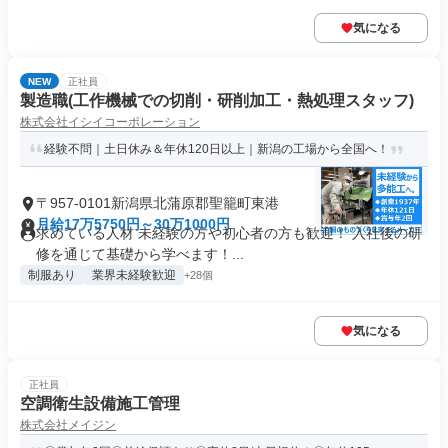
気になる
NEW
正社員
製造職(工作機械での切削・研削加工・熱処理スタッフ)
株式会社イシイコーポレーション
経験不問｜土日休み＆年休120日以上｜新潟の工場から全国へ！
〒957-0101新潟県北蒲原郡聖籠町東港
月給17万5750円～30万1000円
求めている人材 未経験の方や初心者の方も歓迎！ 入社後の研
修を通じて基礎から学べます！...
制服あり
業界未経験歓迎
+28個
気になる
正社員
空調衛生設備施工管理
株式会社メイジン