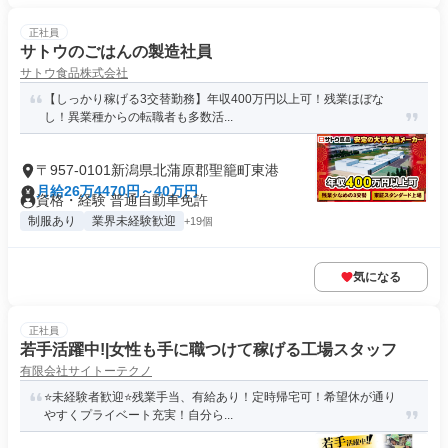
正社員
サトウのごはんの製造社員
サトウ食品株式会社
【しっかり稼げる3交替勤務】年収400万円以上可！残業ほぼな
し！異業種からの転職者も多数活...
〒957-0101新潟県北蒲原郡聖籠町東港
月給26万4470円～40万円
資格・経験 普通自動車免許
制服あり
業界未経験歓迎
+19個
気になる
正社員
若手活躍中!|女性も手に職つけて稼げる工場スタッフ
有限会社サイトーテクノ
⭐未経験者歓迎⭐残業手当、有給あり！定時帰宅可！希望休が通り
やすくプライベート充実！自分ら...