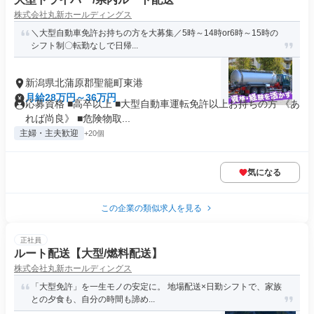
株式会社丸新ホールディングス
＼大型自動車免許お持ちの方を大募集／5時～14時or6時～15時の
シフト制〇転勤なしで日帰...
新潟県北蒲原郡聖籠町東港
月給28万円～36万円
応募資格 ■高卒以上 ■大型自動車運転免許以上お持ちの方 《あ
れば尚良》 ■危険物取...
主婦・主夫歓迎
+20個
気になる
この企業の類似求人を見る
正社員
ルート配送【大型/燃料配送】
株式会社丸新ホールディングス
「大型免許」を一生モノの安定に。 地場配送×日勤シフトで、家族
との夕食も、自分の時間も諦め...