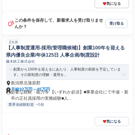
気になる
この条件を保存して、新着求人を受け取りませ
受け取る
んか？
正社員
【人事制度運用‐採用(管理職候補)】創業100年を迎える
県内優良企業/年休125日 人事企画/制度設計
藤木鉄工株式会社
創業から100年を迎えるにあたり、人事制度の刷新を予定していま
す。その新制度の理解・運用を...
新潟県北蒲原郡
月給32万円～45万円
必要な経験・能力等 【いずれか必須】■事業会社にて中途・新
卒の正社員採用の実務経験■人...
業界未経験歓迎
+5個
気になる