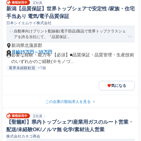
正社員
新潟【品質保証】世界トップシェアで安定性 /家族・住宅
手当あり 電気/電子品質保証
日本シイエムケイ株式会社
自動車向けプリント配線板(電子部品)製品で世界トップクラスシェ
アを誇る当社にて、『品質保証...
新潟県北蒲原郡
月給25万円～35万円
必要な経験・能力等 【必須】■品質保証・品質管理・生産技術
のいずれかのご経験(※モノづ...
業界未経験歓迎
+7個
気になる
この企業の類似求人を見る
正社員
【聖籠町】県内トップシェア/産業用ガスのルート営業・
配送/未経験OK/ノルマ無 化学/素材法人営業
株式会社カネコ商会