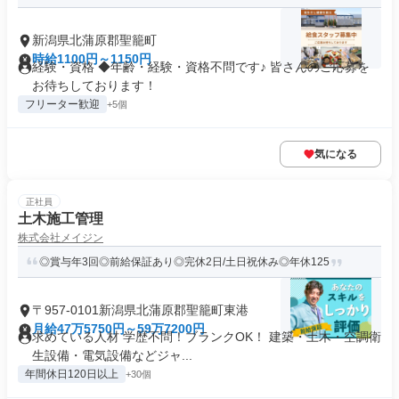
新潟県北蒲原郡聖籠町
時給1100円～1150円
経験・資格 ◆年齢・経験・資格不問です♪ 皆さんのご応募を
お待ちしております！
フリーター歓迎
+5個
気になる
正社員
土木施工管理
株式会社メイジン
◎賞与年3回◎前給保証あり◎完休2日/土日祝休み◎年休125
〒957-0101新潟県北蒲原郡聖籠町東港
月給47万5750円～59万7200円
求めている人材 学歴不問！ブランクOK！ 建築・土木・空調衛
生設備・電気設備などジャ...
年間休日120日以上
+30個