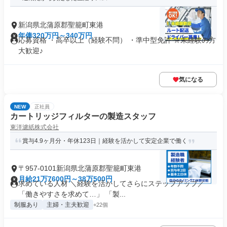
新潟県北蒲原郡聖籠町東港
年俸320万円～340万円
応募資格 ・高卒以上（経験不問） ・準中型免許 ☆未経験の方
大歓迎♪
気になる
NEW
正社員
カートリッジフィルターの製造スタッフ
東洋濾紙株式会社
賞与4.9ヶ月分・年休123日｜経験を活かして安定企業で働く
〒957-0101新潟県北蒲原郡聖籠町東港
月給21万7600円～38万500円
求めている人材 ＼経験を活かしてさらにステップアップ／
「働きやすさを求めて…」 「製...
制服あり
主婦・主夫歓迎
+22個