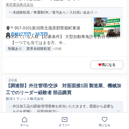
東部運送株式会社
未経験歓迎／車通勤OK／賞与あり／入社祝い金あり
〒957-0101新潟県北蒲原郡聖籠町東港
月給27万円～35万円
求めている人材 【応募条件】 大型自動車免許をお持ちの方
【一つでも当てはまる方、今...
制服あり
業界未経験歓迎
+25個
気になる
正社員
【調達部】外注管理/交渉 対面面接1回 製造業、機械加
工でのリーダー経験者 部品購買
新潟トランシス株式会社
外注加工品の調達/管理業務を担当いただきます。図面から必要な
ものを把握し、品質(技術力)・...
新潟県北蒲原郡
月給30万円～40万円
ホーム
オファー
気になる
必要な経験・能力等 【いずれか必須】・製造業における外注