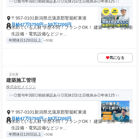
◎賞与年3回◎前給保証あり◎完休2日/土日祝休み◎年休125
〒957-0101新潟県北蒲原郡聖籠町東港
月給47万5750円～59万7200円
求めている人材 学歴不問！ブランクOK！ 建築・土木・空調衛
生設備・電気設備などジャ...
年間休日120日以上
+30個
気になる
正社員
建築施工管理
株式会社メイジン
◎賞与年3回◎前給保証あり◎完休2日/土日祝休み◎年休125
〒957-0101新潟県北蒲原郡聖籠町東港
月給47万5750円～59万7200円
求めている人材 学歴不問！ブランクOK！ 建築・土木・空調衛
生設備・電気設備などジャ...
年間休日120日以上
+30個