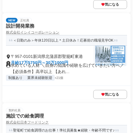
気になる
NEW
正社員
設計開発業務
株式会社イシイコーポレーション
＜日勤のみ＞年休120日以上＊土日休み！応募前の職場見学OK
〒957-0101新潟県北蒲原郡聖籠町東港
月給17万5750円～30万1000円
求めている人材 ＼自身の知識や経験を広げていきたい方へ／
【必須条件】高卒以上 【あれ...
制服あり
業界未経験歓迎
+21個
気になる
契約社員
施設での給食調理
株式会社日本フードリンク
聖篭町で給食調理のお仕事！準社員募集★経験・年齢不問です♪