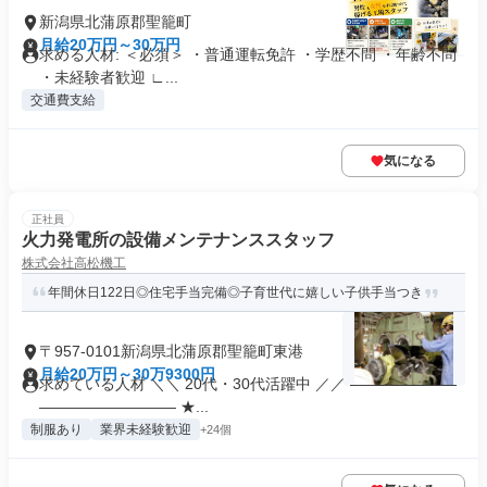
新潟県北蒲原郡聖籠町
月給20万円～30万円
求める人材: ＜必須＞ ・普通運転免許 ・学歴不問 ・年齢不問
・未経験者歓迎 ∟...
交通費支給
気になる
正社員
火力発電所の設備メンテナンススタッフ
株式会社高松機工
年間休日122日◎住宅手当完備◎子育世代に嬉しい子供手当つき
〒957-0101新潟県北蒲原郡聖籠町東港
月給20万円～30万9300円
求めている人材 ＼＼ 20代・30代活躍中 ／／ ―――――――
――――――――― ★...
制服あり
業界未経験歓迎
+24個