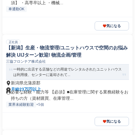
須】 ・高専卒以上 ・機械...
車通勤OK
気になる
正社員
【新潟】生産・物流管理/ユニットハウスで空間のお悩み
解決 UIJターン歓迎! 物流企画/管理
三協フロンテア株式会社
一時的に出店する店舗などの用途でレンタルされたユニットハウス
は利用後、センターに返却されて...
新潟県北蒲原郡
月給23万円以上
必要な経験・能力等 【必須】■在庫管理に関する業務経験をお
持ちの方（資材購買、在庫管理...
業界未経験歓迎
+5個
気になる