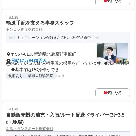
気になる
正社員
輸送手配を支える事務スタッフ
センコン物流株式会社
コミュニケーションが好きな20代～30代活躍中！
〒957-0106新潟県北蒲原郡聖籠町
月給17万9420円以上
求めている人材 人柄重視の採用を行っています! ◆未経験歓迎
◆基本的なPC操作ができ...
制服あり
業界未経験歓迎
+18個
気になる
正社員
自動販売機の補充・入替/ルート配送ドライバー(3t~3.5
t・地場)
新潟トランスポート株式会社