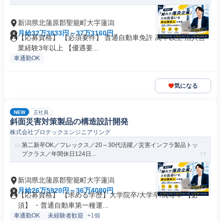
新潟県北蒲原郡聖籠町大字蓮潟
月給32万3833円～37万3160円
【応募資格】 【必須要件】 普通自動車免許 高卒以上 法人営
業経験3年以上 【優遇要...
車通勤OK
気になる
NEW
正社員
斜面災害対策製品の構造設計開発
株式会社プロテックエンジニアリング
第二新卒OK／フレックス／20～30代活躍／災害インフラ製品トッ
プクラス／年間休日124日...
新潟県北蒲原郡聖籠町大字蓮潟
月給26万5920円～36万4080円
【応募資格】 【求める学歴】大学院卒/大学卒/高専卒 【必
須】 ・普通自動車第一種運...
車通勤OK
未経験者歓迎
+1個