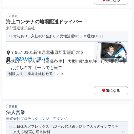
気になる
正社員
海上コンテナの地場配送ドライバー
東部運送株式会社
賞与あり／入社祝い金あり／女性活躍中♪／車通勤OK
〒957-0101新潟県北蒲原郡聖籠町東港
月給30万円～40万円
求めている人材 【応募条件】 大型自動車免許・けん引免許を
お持ちの方 【一つでも当て...
制服あり
業界未経験歓迎
+26個
気になる
正社員
法人営業
株式会社プロテックエンジニアリング
土日休み／フレックス／20～30代活躍／防災で人々のインフラを
支える/堅実な経営体制