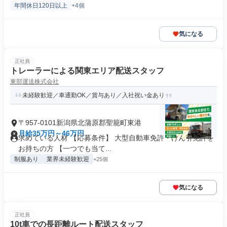
年間休日120日以上
+4個
気になる
正社員
トレーラーによる関東エリア配送スタッフ
東部運送株式会社
未経験歓迎／車通勤OK／賞与あり／入社祝い金あり
〒957-0101新潟県北蒲原郡聖籠町東港
月給35万円～46万円
求めている人材 【応募条件】 大型自動車免許・けん引免許を
お持ちの方 【一つでも当て...
制服あり
業界未経験歓迎
+25個
気になる
正社員
10t車での長距離ルート配送スタッフ