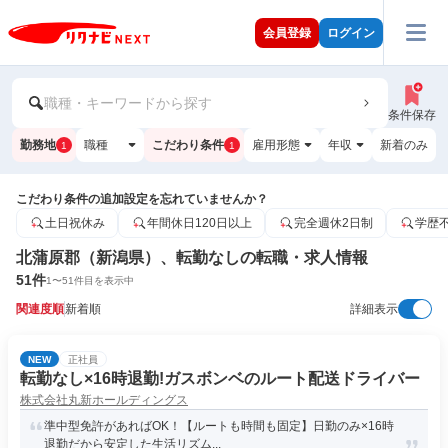
会員登録
ログイン
職種・キーワードから探す
条件保存
勤務地
職種
こだわり条件
雇用形態
年収
新着のみ
1
1
こだわり条件の追加設定を忘れていませんか？
土日祝休み
年間休日120日以上
完全週休2日制
学歴
北蒲原郡（新潟県）、転勤なしの転職・求人情報
51
件
1
〜
51
件目を表示中
関連度順
新着順
詳細表示
NEW
正社員
転勤なし×16時退勤!ガスボンベのルート配送ドライバー
株式会社丸新ホールディングス
準中型免許があればOK！【ルートも時間も固定】日勤のみ×16時
退勤だから安定した生活リズム...