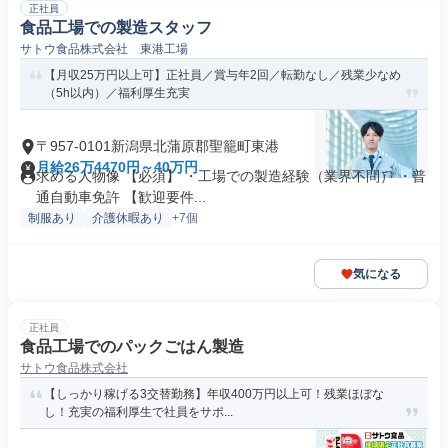
正社員
食品工場での製造スタッフ
サトウ食品株式会社 東港工場
【月収25万円以上可】正社員／賞与年2回／転勤なし／残業少なめ
（5h以内）／福利厚生充実
〒957-0101新潟県北蒲原郡聖籠町東港
月給26万4470円～40万円
求める人物像 【必須】 ・工場での製造経験（業界不問） ・普
通自動車免許 【歓迎要件...
制服あり
介護休暇あり
+7個
気になる
正社員
食品工場でのパックごはん製造
サトウ食品株式会社
【しっかり稼げる3交替勤務】年収400万円以上可！残業ほぼな
し！充実の福利厚生で社員をサポ...