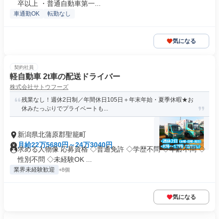
卒以上 ・普通自動車第一...
車通勤OK
転勤なし
気になる
契約社員
軽自動車 2t車の配送ドライバー
株式会社サトウフーズ
残業なし！週休2日制／年間休日105日＋年末年始・夏季休暇★お
休みたっぷりでプライベートも...
新潟県北蒲原郡聖籠町
月給22万5680円～24万3040円
求める人物像 応募資格 ◇普通免許 ◇学歴不問 ◇年齢不問 ◇
性別不問 ◇未経験OK ...
業界未経験歓迎
+8個
気になる