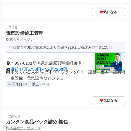
気になる
正社員
電気設備施工管理
株式会社メイジン
◎賞与年3回◎前給保証あり◎完休2日/土日祝休み◎年休125
〒957-0101新潟県北蒲原郡聖籠町東港
月給47万5750円～59万7200円
求めている人材 学歴不問！ブランクOK！ 建築・土木・空調衛
生設備・電気設備などジャ...
年間休日120日以上
+30個
気になる
契約社員
カンタン食品パック詰め 梱包
株式会社サトウフーズ