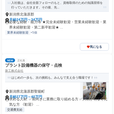
入社後は、会社全面フォローのもと、資格取得のための知識習得を
行っていただきます。その後、先...
新潟県北蒲原郡
月給24万円～34万円
必要な経験・能力等 ★完全未経験歓迎・営業未経験歓迎・業
界未経験歓迎・第二新卒歓迎★ ...
業界未経験歓迎
+5個
気になる
NEW
正社員
プラント設備機器の保守・点検
新工株式会社
はじめの一歩も、次の挑戦も。みんなで支え合う職場です！
新潟県北蒲原郡聖籠町
月給27万円～40万円
求める人材: ✅前向きに業務に取り組める方 ✅人柄が明るく元
気な方 《歓迎》 ...
交通費支給