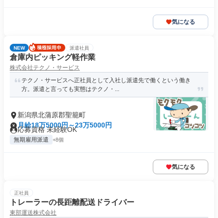
気になる
NEW
派遣社員
倉庫内ピッキング軽作業
株式会社テクノ・サービス
テクノ・サービスへ正社員として入社し派遣先で働くという働き
方。派遣と言っても実態はテクノ・...
新潟県北蒲原郡聖籠町
月給18万5000円～23万5000円
応募資格 未経験OK
無期雇用派遣
+8個
気になる
正社員
トレーラーの長距離配送ドライバー
東部運送株式会社