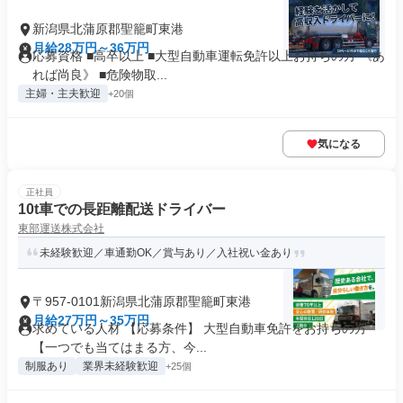
新潟県北蒲原郡聖籠町東港
月給28万円～36万円
応募資格 ■高卒以上 ■大型自動車運転免許以上お持ちの方 《あ
れば尚良》 ■危険物取...
主婦・主夫歓迎
+20個
気になる
正社員
10t車での長距離配送ドライバー
東部運送株式会社
未経験歓迎／車通勤OK／賞与あり／入社祝い金あり
〒957-0101新潟県北蒲原郡聖籠町東港
月給27万円～35万円
求めている人材 【応募条件】 大型自動車免許をお持ちの方
【一つでも当てはまる方、今...
制服あり
業界未経験歓迎
+25個