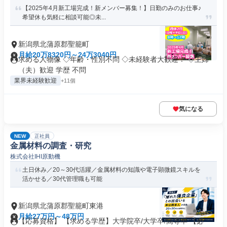
【2025年4月新工場完成！新メンバー募集！】日勤のみのお仕事♪
希望休も気軽に相談可能◎未...
新潟県北蒲原郡聖籠町
月給20万8320円～24万3040円
求める人物像 ◇年齢・性別不問 ◇未経験者大歓迎！ ◇主婦
（夫）歓迎 学歴 不問
業界未経験歓迎
+11個
気になる
NEW
正社員
金属材料の調査・研究
株式会社IHI原動機
土日休み／20～30代活躍／金属材料の知識や電子顕微鏡スキルを
活かせる／30代管理職も可能
新潟県北蒲原郡聖籠町東港
月給27万円～48万円
【応募資格】 【求める学歴】大学院卒/大学卒/高専卒 【必