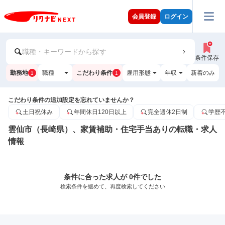
会員登録
ログイン
職種・キーワードから探す
条件保存
勤務地
職種
こだわり条件
雇用形態
年収
新着のみ
1
1
こだわり条件の追加設定を忘れていませんか？
土日祝休み
年間休日120日以上
完全週休2日制
学歴
雲仙市（長崎県）、家賃補助・住宅手当ありの転職・求人
情報
条件に合った求人が 0件でした
検索条件を緩めて、再度検索してください