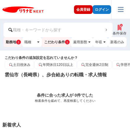
会員登録
ログイン
職種・キーワードから探す
条件保存
勤務地
職種
こだわり条件
雇用形態
年収
新着のみ
1
1
こだわり条件の追加設定を忘れていませんか？
土日祝休み
年間休日120日以上
完全週休2日制
学歴
雲仙市（長崎県）、歩合給ありの転職・求人情報
条件に合った求人が 0件でした
検索条件を緩めて、再度検索してください
新着求人