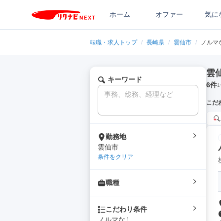
ホーム
オファー
気に
転職・求人トップ
/
長崎県
/
雲仙市
/
ノルマ
雲
キーワード
6
件
1
こだ
勤務地
雲仙市
条件をクリア
職種
こだわり条件
ノルマなし