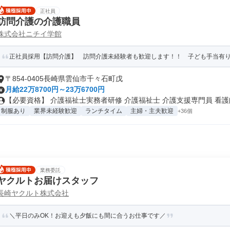
正社員
訪問介護の介護職員
株式会社ニチイ学館
正社員採用【訪問介護】 訪問介護未経験者も歓迎します！！ 子ども手当有り♪ご
〒854-0405長崎県雲仙市千々石町戊
月給22万8700円～23万6700円
【必要資格】 介護福祉士実務者研修 介護福祉士 介護支援専門員 看護師.
制服あり
業界未経験歓迎
ランチタイム
主婦・主夫歓迎
+36個
業務委託
ヤクルトお届けスタッフ
長崎ヤクルト株式会社
＼平日のみOK！お迎えも夕飯にも間に合うお仕事です／