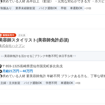
求めている人材 高卒以上 《歓迎》 ・元気な対応ができる方 ・ホスピ..
制服あり
業界未経験歓迎
バイク通勤OK
早朝
車通勤OK
+18個
正社員
美容師スタイリスト(美容師免許必須)
株式会社ハクブン
美容師免許を活かせる│ブランク年数不問│休日手当有
〒859-1325長崎県雲仙市国見町多比良戊
月給21万円～40万円
求めている人材 要美容師免許 年齢不問 ブランクある方も、丁寧な研修が
主婦・主夫歓迎
バイク通勤OK
学歴不問
車通勤OK
+8個