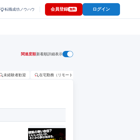
会員登録
ログイン
転職成功ノウハウ
無料
関連度順
新着順
詳細表示
未経験者歓迎
在宅勤務（リモートワーク）OK
家賃補助・住宅手当