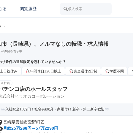
なる
閲覧履歴
求人検索
なし
仙市（長崎県）、ノルマなしの転職・求人情報
〜
6
件目を表示中
わり条件の追加設定を忘れていませんか？
土日祝休み
年間休日120日以上
完全週休2日制
学歴不問
正社員
パチンコ店のホールスタッフ
株式会社ヒラオカコーポレーション
入社祝金10万円！社宅有(家具・家電付)！新卒・第二新卒歓迎
長崎県雲仙市愛野町乙
月給25万266円～57万2290円