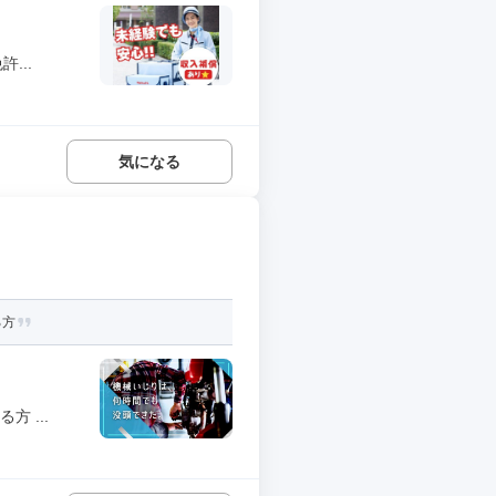
...
気になる
る方
 ...