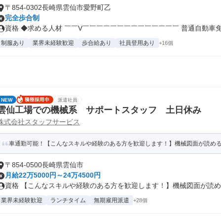
〒854-0302長崎県雲仙市愛野町乙
完全歩合制
資格 ◆求める人材 ￣￣V￣￣￣￣￣￣￣￣￣￣￣￣￣￣ 普通自動車免許
制服あり
業界未経験歓迎
歩合給あり
社員登用あり
+16個
NEW
派遣社員
雲仙工場での機械系 サポートスタッフ 土日休み
株式会社スタッフサービス
車通勤可能！【こんなスキルや経験のある方を歓迎します！】機械図面が読め
〒854-0500長崎県雲仙市
月給22万5000円～24万4500円
資格 【こんなスキルや経験のある方を歓迎します！】機械図面が読める方
業界未経験歓迎
ランチタイム
無期雇用派遣
+28個