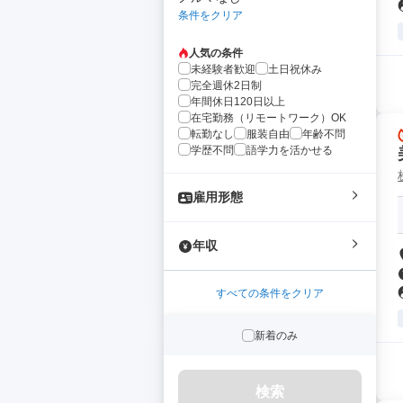
条件をクリア
人気の条件
未経験者歓迎
土日祝休み
完全週休2日制
年間休日120日以上
在宅勤務（リモートワーク）OK
転勤なし
服装自由
年齢不問
学歴不問
語学力を活かせる
雇用形態
年収
すべての条件をクリア
新着のみ
検索