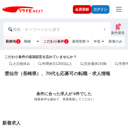
会員登録
ログイン
職種・キーワードから探す
条件保存
勤務地
職種
こだわり条件
雇用形態
年収
新着のみ
1
1
こだわり条件の追加設定を忘れていませんか？
土日祝休み
年間休日120日以上
完全週休2日制
学歴
雲仙市（長崎県）、70代も応募可の転職・求人情報
条件に合った求人が 0件でした
検索条件を緩めて、再度検索してください
新着求人