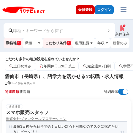
会員登録
ログイン
職種・キーワードから探す
条件保存
勤務地
職種
こだわり条件
雇用形態
年収
新着のみ
1
1
こだわり条件の追加設定を忘れていませんか？
土日祝休み
年間休日120日以上
完全週休2日制
学歴
雲仙市（長崎県）、語学力を活かせるの転職・求人情報
1
件
1
〜
1
件目を表示中
関連度順
新着順
詳細表示
派遣社員
スマホ販売スタッフ
株式会社ヴァンクールプロモーション
最短3日後から勤務開始！日払い対応も可能なのでスグに稼ぎたい
方にピッタリ！