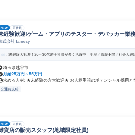
NEW
正社員
未経験歓迎!ゲーム・アプリのテスター・デバッカー業
株式会社Tamesy
二日制・土日祝!!】
〇未経験大歓迎！20～30代若手社員が多く活躍中！学歴／職歴不問／社会人経
埼玉県越谷市
月給25万円～55万円
求める人材: ★未経験の方大歓迎★ お人柄重視のポテンシャル採用とな.
交通費支給
NEW
正社員
雑貨店の販売スタッフ(地域限定社員)