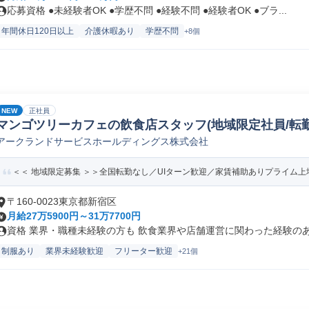
応募資格 ●未経験者OK ●学歴不問 ●経験不問 ●経験者OK ●ブラ...
年間休日120日以上
介護休暇あり
学歴不問
+8個
NEW
正社員
マンゴツリーカフェの飲食店スタッフ(地域限定社員/転勤
アークランドサービスホールディングス株式会社
＜＜ 地域限定募集 ＞＞全国転勤なし／UIターン歓迎／家賃補助ありプライム上場
〒160-0023東京都新宿区
月給27万5900円～31万7700円
資格 業界・職種未経験の方も 飲食業界や店舗運営に関わった経験のある
制服あり
業界未経験歓迎
フリーター歓迎
+21個