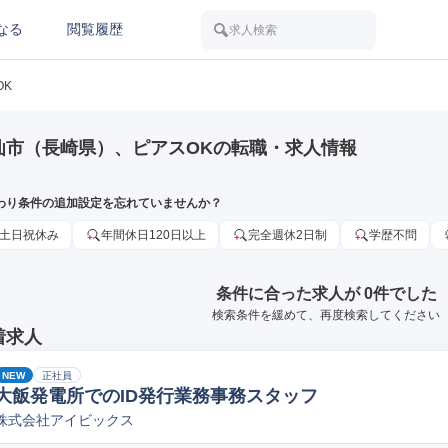
なる
閲覧履歴
求人検索
OK
仙市（長崎県）、ピアスOKの転職・求人情報
わり条件の追加設定を忘れていませんか？
土日祝休み
年間休日120日以上
完全週休2日制
学歴不問
条件に合った求人が 0件でした
検索条件を緩めて、再度検索してください
着求人
NEW
正社員
大飯発電所でのID発行業務事務スタッフ
株式会社アイビックス