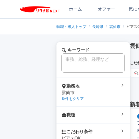
ホーム
オファー
気に
転職・求人トップ
/
長崎県
/
雲仙市
/
ピアス
雲
キーワード
こだ
勤務地
雲仙市
条件をクリア
新
職種
こだわり条件
ピアスOK