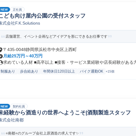
NEW
正社員
こども向け屋内公園の受付スタッフ
株式会社F.K.Solutions
店舗運営、イベント企画などアイデアを形にできるお仕事です
〒435-0048静岡県浜松市中央区上西町
月給25万円～40万円
求めている人材 ■高卒以上 ■接客・サービス業経験や店長経験がある方は
制服あり
歩合給あり
年間休日120日以上
バイク通勤OK
+15個
NEW
契約社員
未経験から酒造りの世界へようこそ|酒類製造スタッフ
株式会社南都
⭐️南都⭐️のグループ会社上原酒造の求人です✨