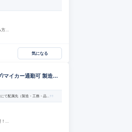
...
気になる
/マイカー通勤可 製造オ
て配属先（製造・工務・品...
...