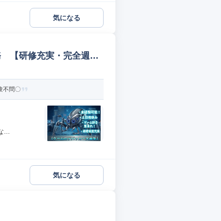
気になる
務 【研修充実・完全週休
験不問〇
..
気になる