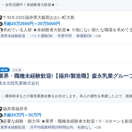
女性活躍中！未経験者大歓迎★
〒919-2101福井県大飯郡おおい町大島
月給20万2600円～20万5000円
求めている人材 ★未経験者大歓迎★ ※他にない新たな職場を求めてる方
業界未経験歓迎
バイク通勤OK
学歴不問
車通勤OK
+5個
NEW
正社員
業界・職種未経験歓迎!【福井/製造職】森永乳業グループ
森永北陸乳業株式会社
ペレーター/ラインマネージャー(食品/飲料/たばこ)
菌体粉末などの製造業務全般をお任せします。本人の適性を考慮した上で、面接に
福井県福井市
月給25万円～30万円
必要な経験・能力等 ★業界・職種未経験者大歓迎！/I・Uターンも歓迎！
業界未経験歓迎
月平均残業時間20時間以内
転勤なし
+1個