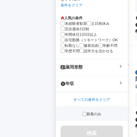
条件をクリア
人気の条件
未経験者歓迎
土日祝休み
完全週休2日制
年間休日120日以上
在宅勤務（リモートワーク）OK
転勤なし
服装自由
年齢不問
学歴不問
語学力を活かせる
雇用形態
年収
すべての条件をクリア
新着のみ
検索