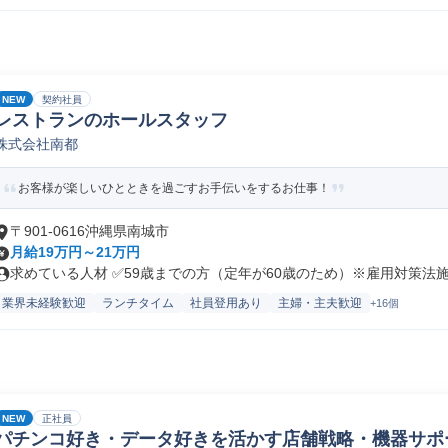
NEW
契約社員
レストランのホールスタッフ
株式会社南都
お客様が楽しいひとときを過ごすお手伝いをするお仕事！
〒901-0616沖縄県南城市
月給19万円～21万円
求めている人材 ✅59歳までの方（定年が60歳のため）※雇用対策法施行
業界未経験歓迎
ランチタイム
社員登用あり
主婦・主夫歓迎
+16個
NEW
正社員
パチンコ好き・データ好きを活かす店舗戦略・機器サポ