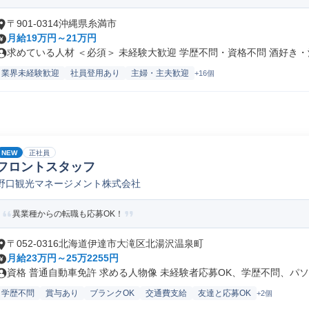
〒901-0314沖縄県糸満市
月給19万円～21万円
求めている人材 ＜必須＞ 未経験大歓迎 学歴不問・資格不問 酒好き・酒.
業界未経験歓迎
社員登用あり
主婦・主夫歓迎
+16個
NEW
正社員
フロントスタッフ
野口観光マネージメント株式会社
異業種からの転職も応募OK！
〒052-0316北海道伊達市大滝区北湯沢温泉町
月給23万円～25万2255円
資格 普通自動車免許 求める人物像 未経験者応募OK、学歴不問、パソ..
学歴不問
賞与あり
ブランクOK
交通費支給
友達と応募OK
+2個