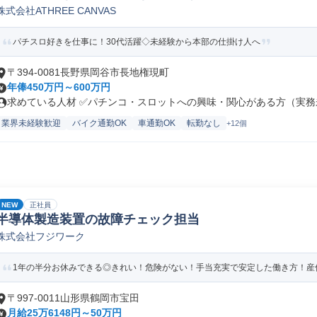
株式会社ATHREE CANVAS
パチスロ好きを仕事に！30代活躍◇未経験から本部の仕掛け人へ
〒394-0081長野県岡谷市長地権現町
年俸450万円～600万円
求めている人材 ✅パチンコ・スロットへの興味・関心がある方（実務未
業界未経験歓迎
バイク通勤OK
車通勤OK
転勤なし
+12個
NEW
正社員
半導体製造装置の故障チェック担当
株式会社フジワーク
1年の半分お休みできる◎きれい！危険がない！手当充実で安定した働き方！産休
〒997-0011山形県鶴岡市宝田
月給25万6148円～50万円