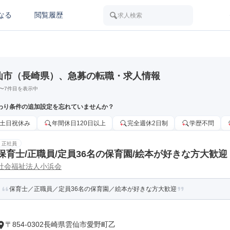
なる
閲覧履歴
求人検索
仙市（長崎県）、急募の転職・求人情報
〜
7
件目を表示中
わり条件の追加設定を忘れていませんか？
土日祝休み
年間休日120日以上
完全週休2日制
学歴不問
正社員
保育士/正職員/定員36名の保育園/絵本が好きな方大歓迎
社会福祉法人小浜会
保育士／正職員／定員36名の保育園／絵本が好きな方大歓迎
〒854-0302長崎県雲仙市愛野町乙