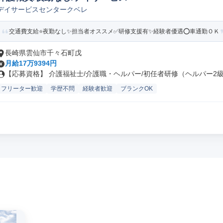
デイサービスセンタークベレ
交通費支給⭐️夜勤なし✨担当者オススメ✅️研修支援有✨経験者優遇⭕️車通勤ＯＫ
長崎県雲仙市千々石町戊
月給17万9394円
【応募資格】 介護福祉士/介護職・ヘルパー/初任者研修（ヘルパー2級）
フリーター歓迎
学歴不問
経験者歓迎
ブランクOK