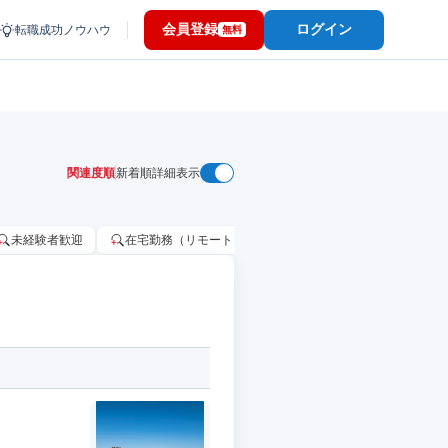
会員登録
ログイン
転職成功ノウハウ
無料
関連度順
新着順
詳細表示
未経験者歓迎
在宅勤務（リモートワーク）OK
家賃補助・住宅手当