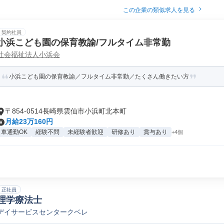
この企業の類似求人を見る
契約社員
小浜こども園の保育教諭/フルタイム非常勤
社会福祉法人小浜会
小浜こども園の保育教諭／フルタイム非常勤／たくさん働きたい方
〒854-0514長崎県雲仙市小浜町北本町
月給23万160円
車通勤OK
経験不問
未経験者歓迎
研修あり
賞与あり
+4個
正社員
理学療法士
デイサービスセンタークベレ