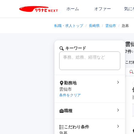
ホーム
オファー
気に
転職・求人トップ
/
長崎県
/
雲仙市
/
急募
雲
キーワード
7
件
1
こだ
勤務地
雲仙市
条件をクリア
職種
こだわり条件
急募