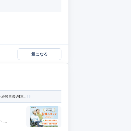
気になる
者優遇❗️車...
..