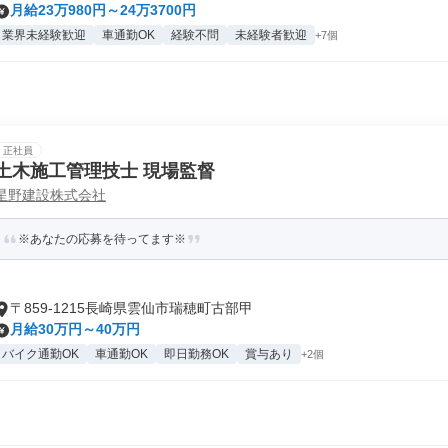
月給23万980円～24万3700円
業界未経験歓迎
車通勤OK
経験不問
未経験者歓迎
+7個
正社員
土木施工管理技士 現場監督
星野建設株式会社
※あなたの応募を待ってます※
〒859-1215長崎県雲仙市瑞穂町古部甲
月給30万円～40万円
バイク通勤OK
車通勤OK
即日勤務OK
賞与あり
+2個