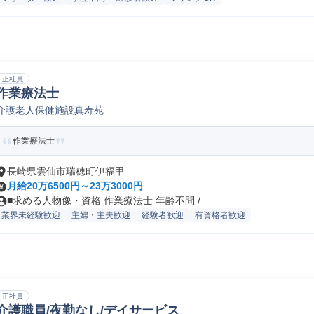
正社員
作業療法士
介護老人保健施設真寿苑
作業療法士
長崎県雲仙市瑞穂町伊福甲
月給20万6500円～23万3000円
■求める人物像・資格 作業療法士 年齢不問 /
業界未経験歓迎
主婦・主夫歓迎
経験者歓迎
有資格者歓迎
正社員
介護職員/夜勤なし/デイサービス