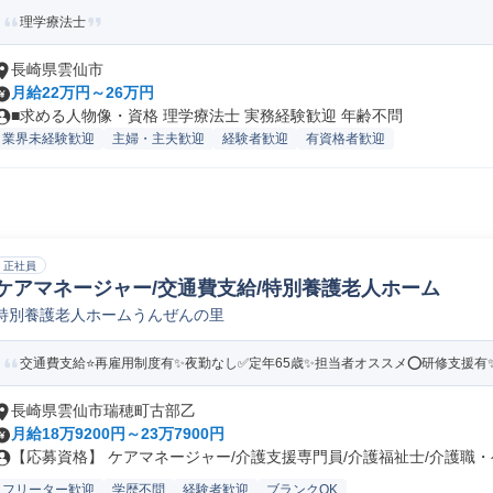
理学療法士
長崎県雲仙市
月給22万円～26万円
■求める人物像・資格 理学療法士 実務経験歓迎 年齢不問
業界未経験歓迎
主婦・主夫歓迎
経験者歓迎
有資格者歓迎
正社員
ケアマネージャー/交通費支給/特別養護老人ホーム
特別養護老人ホームうんぜんの里
交通費支給⭐️再雇用制度有✨夜勤なし✅️定年65歳✨担当者オススメ⭕️研修支援有✨経験
長崎県雲仙市瑞穂町古部乙
月給18万9200円～23万7900円
【応募資格】 ケアマネージャー/介護支援専門員/介護福祉士/介護職・ヘ.
フリーター歓迎
学歴不問
経験者歓迎
ブランクOK