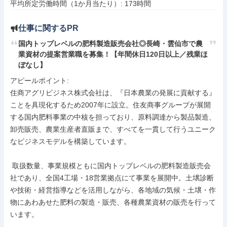
平均所定労働時間（1か月当たり）: 173時間
仕事に関するPR
国内トップレベルの肥料製造販売会社◎長崎・雲仙市で農
業資材の提案営業職を募集！【年間休日120日以上／残業ほ
ぼなし】
アピールポイント: 

住商アグリビジネス株式会社は、『日本農業の発展に貢献する』
ことを具現化するため2007年に設立。住友商事グループが展開
する国内肥料事業の中核を担っており、原料調達から製品製造、
卸売販売、農業生産者直販まで、すべてを一貫して行うユニーク
なビジネスモデルを構築しています。

 取扱数量、事業規模ともに国内トップレベルの肥料製造販売会
社であり、全国4工場・18営業拠点にて事業を展開中。土壌診断
や技術・経営指導などを活用しながら、各地域の気候・土壌・作
物にあわあせた肥料の製造・販売、各種農業資材の販売を行って
います。
