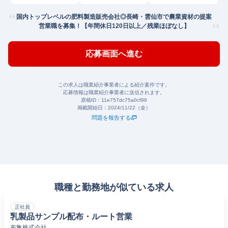
国内トップレベルの肥料製造販売会社◎長崎・雲仙市で農業資材の提案
営業職を募集！【年間休日120日以上／残業ほぼなし】
応募画面へ進む
この求人は職業紹介事業者による紹介案件です。
応募情報は職業紹介事業者に送信されます。
原稿ID：
11e757dc75a0cf96
掲載開始日：
2024/11/22（金）
問題を報告する
職種と勤務地が似ている求人
正社員
乳製品サンプル配布・ルート営業
布亀株式会社