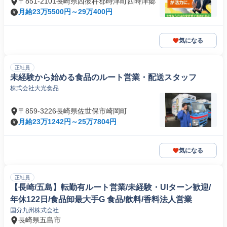
〒851-2101長崎県西彼杵郡時津町西時津郷
月給23万5500円～29万400円
気になる
正社員
未経験から始める食品のルート営業・配送スタッフ
株式会社大光食品
〒859-3226長崎県佐世保市崎岡町
月給23万1242円～25万7804円
気になる
正社員
【長崎/五島】転勤有ルート営業/未経験・UIターン歓迎/
年休122日/食品卸最大手G 食品/飲料/香料法人営業
国分九州株式会社
長崎県五島市