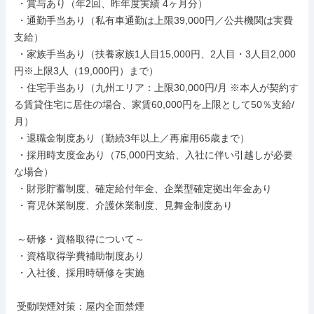
 ・賞与あり（年2回、昨年度実績 4ヶ月分）

 ・通勤手当あり（私有車通勤は上限39,000円／公共機関は実費
支給）

 ・家族手当あり（扶養家族1人目15,000円、2人目・3人目2,000
円※上限3人（19,000円）まで）

 ・住宅手当あり（九州エリア：上限30,000円/月 ※本人が契約す
る賃貸住宅に居住の場合、家賃60,000円を上限として50％支給/
月）

 ・退職金制度あり（勤続3年以上／再雇用65歳まで）

 ・採用時支度金あり（75,000円支給、入社に伴い引越しが必要
な場合）

 ・財形貯蓄制度、確定給付年金、企業型確定拠出年金あり

 ・育児休業制度、介護休業制度、見舞金制度あり

 ～研修・資格取得について～

 ・資格取得学費補助制度あり

 ・入社後、採用時研修を実施

 受動喫煙対策：屋内全面禁煙
