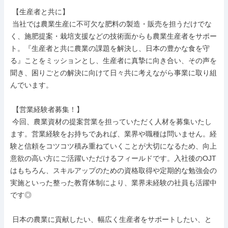
 【生産者と共に】

 当社では農業生産に不可欠な肥料の製造・販売を担うだけでな
く、施肥提案・栽培支援などの技術面からも農業生産者をサポー
ト。『生産者と共に農業の課題を解決し、日本の豊かな食を守
る』ことをミッションとし、生産者に真摯に向き合い、その声を
聞き、困りごとの解決に向けて日々共に考えながら事業に取り組
んでいます。

 【営業経験者募集！】

 今回、農業資材の提案営業を担っていただく人材を募集いたし
ます。営業経験をお持ちであれば、業界や職種は問いません。経
験と信頼をコツコツ積み重ねていくことが大切になるため、向上
意欲の高い方にご活躍いただけるフィールドです。入社後のOJT
はもちろん、スキルアップのための資格取得や定期的な勉強会の
実施といった整った教育体制により、業界未経験の社員も活躍中
です◎

 日本の農業に貢献したい、幅広く生産者をサポートしたい、と