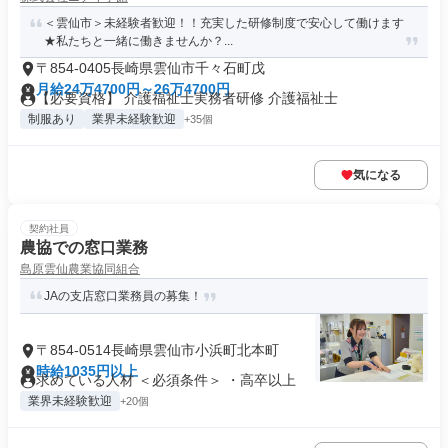
＜雲仙市＞未経験者歓迎！！充実した研修制度で安心して働けます
★私たちと一緒に働きませんか？...
〒854-0405長崎県雲仙市千々石町戊
月給24万4700円～26万4700円
【必要資格】 介護福祉士実務者研修 介護福祉士
制服あり
業界未経験歓迎
+35個
気になる
契約社員
農協での窓口業務
島原雲仙農業協同組合
JAの支店窓口業務員の募集！
〒854-0514長崎県雲仙市小浜町北本町
時給1035円以上
求めている人材 ＜必須条件＞ ・高卒以上
業界未経験歓迎
+20個