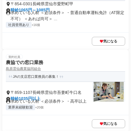
〒854-0301長崎県雲仙市愛野町甲
時給1065円～1085円
求めている人材 ＜必須条件＞ ・普通自動車運転免許（AT限定
不可） ＜あれば尚可＞ ...
社員登用あり
+16個
気になる
契約社員
農協での窓口業務
島原雲仙農業協同組合
JAの支店窓口業務員の募集！
〒859-1107長崎県雲仙市吾妻町牛口名
時給1035円以上
求めている人材 ＜必須条件＞ ・高卒以上
業界未経験歓迎
+20個
気になる