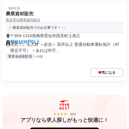
契約社員
農業資材販売
島原雲仙農業協同組合
農業資材販売でのお仕事です！
〒859-1316長崎県雲仙市国見町土黒己
時給1035円以上
求めている人材 ＜必須＞ 高卒以上 普通自動車運転免許（AT
限定不可） ＜あれば尚可...
業界未経験歓迎
+18個
気になる
無料
アプリなら求人探しがもっと快適に！