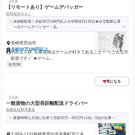
正社員
【リモートあり】ゲームデバッガー
合同会社Ｓａｉ
未経験歓迎！月給30万198円以上＆年間休日135日★在宅勤務も選
べるゲームデバッガー・品...
長崎県雲仙市
月給30万198円以上
求める人材: 応募資格はゲームが好きであること！ ＼こんな方
歓迎です／ ★ゲーム...
在宅OK
気になる
正社員
一般貨物の大型長距離配送ドライバー
有限会社野澤運送
家族時間も大切に出来て月給30万～50万円⭐1泊～3泊の仕事
〒859-1103長崎県雲仙市吾妻町平江名