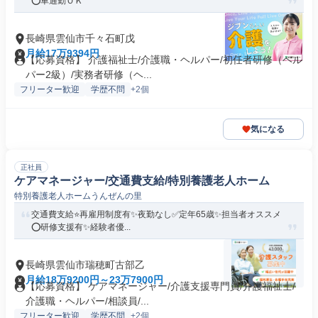
⭕️車通勤ＯＫ
長崎県雲仙市千々石町戊
月給17万9394円
【応募資格】 介護福祉士/介護職・ヘルパー/初任者研修（ヘル
パー2級）/実務者研修（ヘ...
フリーター歓迎
学歴不問
+2個
気になる
正社員
ケアマネージャー/交通費支給/特別養護老人ホーム
特別養護老人ホームうんぜんの里
交通費支給⭐️再雇用制度有✨夜勤なし✅️定年65歳✨担当者オススメ
⭕️研修支援有✨経験者優...
長崎県雲仙市瑞穂町古部乙
月給18万9200円～23万7900円
【応募資格】 ケアマネージャー/介護支援専門員/介護福祉士/
介護職・ヘルパー/相談員/...
フリーター歓迎
学歴不問
+2個