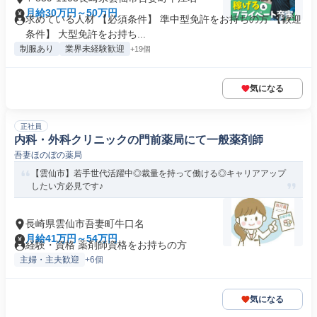
月給30万円～50万円
求めている人材 【必須条件】 準中型免許をお持ちの方 【歓迎
条件】 大型免許をお持ち...
制服あり
業界未経験歓迎
+19個
気になる
正社員
内科・外科クリニックの門前薬局にて一般薬剤師
吾妻ほのぼの薬局
【雲仙市】若手世代活躍中◎裁量を持って働ける◎キャリアアップ
したい方必見です♪
長崎県雲仙市吾妻町牛口名
月給41万円～54万円
経験・資格 薬剤師資格をお持ちの方
主婦・主夫歓迎
+6個
気になる