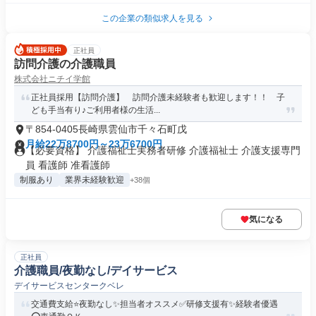
この企業の類似求人を見る
正社員
訪問介護の介護職員
株式会社ニチイ学館
正社員採用【訪問介護】 訪問介護未経験者も歓迎します！！ 子
ども手当有り♪ご利用者様の生活...
〒854-0405長崎県雲仙市千々石町戊
月給22万8700円～23万6700円
【必要資格】 介護福祉士実務者研修 介護福祉士 介護支援専門
員 看護師 准看護師
制服あり
業界未経験歓迎
+38個
気になる
正社員
介護職員/夜勤なし/デイサービス
デイサービスセンタークベレ
交通費支給⭐️夜勤なし✨担当者オススメ✅️研修支援有✨経験者優遇