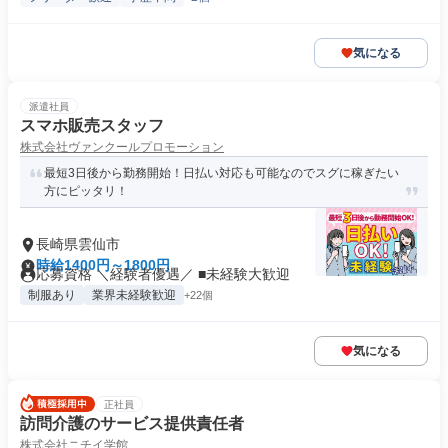
気になる
派遣社員
スマホ販売スタッフ
株式会社ヴァンクールプロモーション
最短3日後から勤務開始！日払い対応も可能なのでスグに稼ぎたい
方にピッタリ！
長崎県雲仙市
時給1400円～1800円
応募資格 ＼経験者優遇／ ■未経験大歓迎
制服あり
業界未経験歓迎
+22個
気になる
正社員
訪問介護のサービス提供責任者
株式会社ニチイ学館