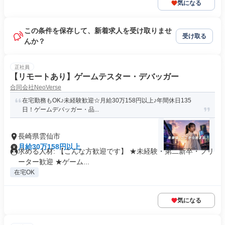
気になる
この条件を保存して、新着求人を受け取りませ
受け取る
んか？
正社員
【リモートあり】ゲームテスター・デバッガー
合同会社NeoVerse
在宅勤務もOK♪未経験歓迎☆月給30万158円以上♪年間休日135
日！ゲームデバッガー・品...
長崎県雲仙市
月給30万158円以上
求める人材: 【こんな方歓迎です】 ★未経験・第二新卒・フリ
ーター歓迎 ★ゲーム...
在宅OK
気になる