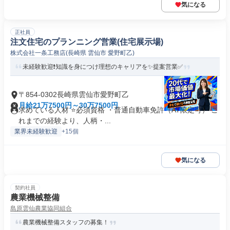
気になる
正社員
注文住宅のプランニング営業(住宅展示場)
株式会社一条工務店(長崎県 雲仙市 愛野町乙)
未経験歓迎❗️知識を身につけ理想のキャリアを✨️提案営業✅
〒854-0302長崎県雲仙市愛野町乙
月給21万7500円～30万7500円
求めている人材 ⭐必須資格 ・普通自動車免許（AT限定可） こ
れまでの経験より、人柄・...
業界未経験歓迎
+15個
気になる
契約社員
農業機械整備
島原雲仙農業協同組合
農業機械整備スタッフの募集！