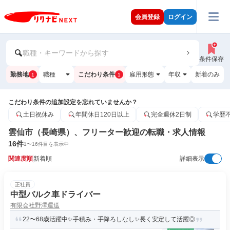
会員登録
ログイン
職種・キーワードから探す
条件保存
勤務地
職種
こだわり条件
雇用形態
年収
新着のみ
1
1
こだわり条件の追加設定を忘れていませんか？
土日祝休み
年間休日120日以上
完全週休2日制
学歴
雲仙市（長崎県）、フリーター歓迎の転職・求人情報
16
件
1
〜
16
件目を表示中
関連度順
新着順
詳細表示
正社員
中型バルク車ドライバー
有限会社野澤運送
22〜68歳活躍中✨手積み・手降ろしなし✨長く安定して活躍◎