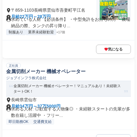
〒859-1103長崎県雲仙市吾妻町平江名
月給22万円～28万円
求めている人材 【必須条件】 ・中型免許をお持ちの方 ・農場
納品の際、タンクの昇り降り...
制服あり
業界未経験歓迎
+17個
気になる
正社員
金属切削メーカー 機械オペレーター
ジョブインフラ株式会社
金属切削メーカー 機械オペレーター！マニュアルあり！未経験ス
タートOK！
長崎県雲仙市
月給34万円～37万5000円
求める人材: ◎歓迎する人物像◎ ・未経験スタートの先輩が多
数在籍し活躍中 ・フリー...
即日勤務OK
交通費支給