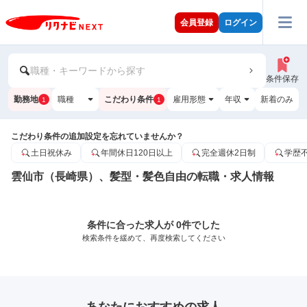
会員登録
ログイン
職種・キーワードから探す
条件保存
勤務地
職種
こだわり条件
雇用形態
年収
新着のみ
1
1
こだわり条件の追加設定を忘れていませんか？
土日祝休み
年間休日120日以上
完全週休2日制
学歴
雲仙市（長崎県）、髪型・髪色自由の転職・求人情報
条件に合った求人が 0件でした
検索条件を緩めて、再度検索してください