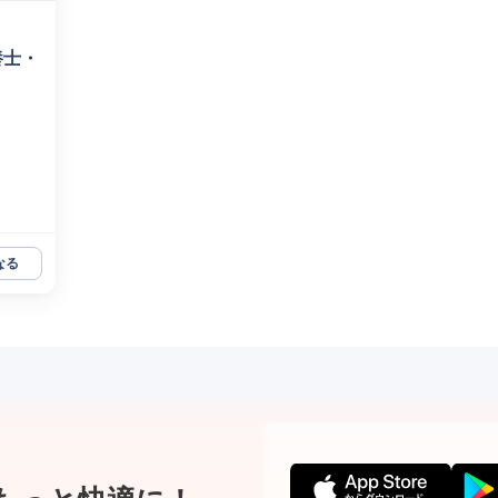
養士・
なる