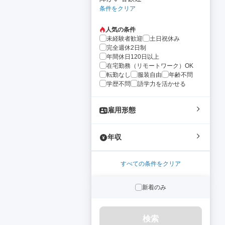
条件をクリア
人気の条件
未経験者歓迎
土日祝休み
完全週休2日制
年間休日120日以上
在宅勤務（リモートワーク）OK
転勤なし
服装自由
年齢不問
学歴不問
語学力を活かせる
雇用形態
年収
すべての条件をクリア
新着のみ
検索