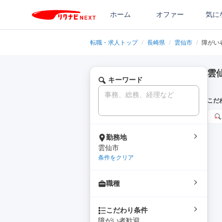
ホーム
オファー
気に
転職・求人トップ
/
長崎県
/
雲仙市
/
障がい
雲
キーワード
こだ
勤務地
雲仙市
条件をクリア
職種
こだわり条件
障がい者歓迎