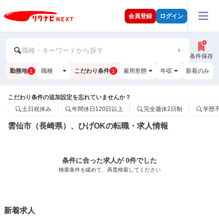
会員登録
ログイン
職種・キーワードから探す
条件保存
勤務地
職種
こだわり条件
雇用形態
年収
新着のみ
1
1
こだわり条件の追加設定を忘れていませんか？
土日祝休み
年間休日120日以上
完全週休2日制
学歴
雲仙市（長崎県）、ひげOKの転職・求人情報
条件に合った求人が 0件でした
検索条件を緩めて、再度検索してください
新着求人