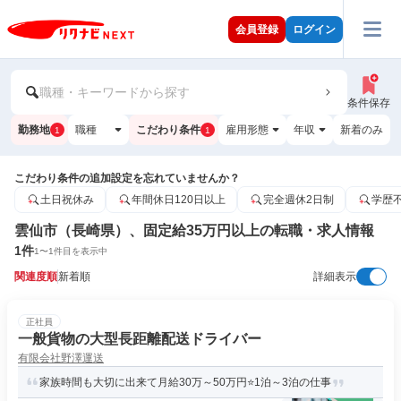
会員登録
ログイン
職種・キーワードから探す
条件保存
勤務地
職種
こだわり条件
雇用形態
年収
新着のみ
1
1
こだわり条件の追加設定を忘れていませんか？
土日祝休み
年間休日120日以上
完全週休2日制
学歴
雲仙市（長崎県）、固定給35万円以上の転職・求人情報
1
件
1
〜
1
件目を表示中
関連度順
新着順
詳細表示
正社員
一般貨物の大型長距離配送ドライバー
有限会社野澤運送
家族時間も大切に出来て月給30万～50万円⭐1泊～3泊の仕事